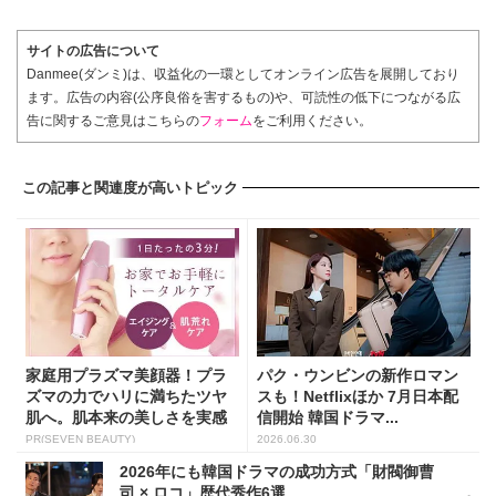
サイトの広告について
Danmee(ダンミ)は、収益化の一環としてオンライン広告を展開しており
ます。広告の内容(公序良俗を害するもの)や、可読性の低下につながる広
告に関するご意見はこちらの
フォーム
をご利用ください。
この記事と関連度が高いトピック
家庭用プラズマ美顔器！プラ
パク・ウンビンの新作ロマン
ズマの力でハリに満ちたツヤ
スも！Netflixほか 7月日本配
肌へ。肌本来の美しさを実感
信開始 韓国ドラマ...
し...
PR(SEVEN BEAUTY)
2026.06.30
2026年にも韓国ドラマの成功方式「財閥御曹
司 × ロコ」歴代秀作6選