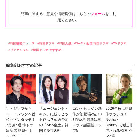
記事に関するご意見や情報提供はこちらの
フォーム
をご利
用ください。
韓国芸能ニュース
韓国ドラマ
韓国女優
Netflix 配信 韓国ドラマ
TVドラマ
リアクション
韓国ドラマ おすすめ
編集部おすすめ記事
ソ・ジソブから
「エージェント・
コン・ヒョジン新
2026年秋は話題
イ・ドンウクへ首
キム」に続くヒッ
作が初登場2位！7
作ラッシュ！
位バトンタッチ！
ト作は？放送予定
月第5週 最新韓国
Netflix・
7月第5週 韓ドラ
の「SBS金土」韓
ドラマ話題性トッ
Disney+で独占配
出演者 話題性ト
国ドラマ9選
プ5
信される韓国ドラ
ップ5
マ3選