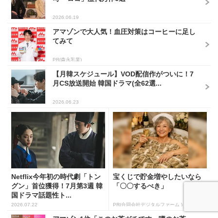
2026.06.19
アマゾンで大人気！血圧対策はコーヒーに足し
てみて
PR(森永乳業)
【月韓スケジュール】VOD配信作がついに！7
月CS放送開始 韓国ドラマ(全62選...
2026.06.23
Netflix今年初の時代劇「トン
宝くじで貯金増やしたいなら
グン」首位獲得！7月第3週 韓
「〇〇するべき」
国ドラマ話題性ト...
2026.07.22
PR(合同会社デジタルファーム )