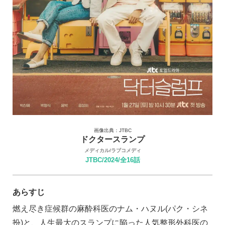
画像出典：JTBC
ドクタースランプ
メディカル/ラブコメディ
JTBC/2024/全16話
あらすじ
燃え尽き症候群の麻酔科医のナム・ハヌル(パク・シネ
扮)と、人生最大のスランプに陥った人気整形外科医の