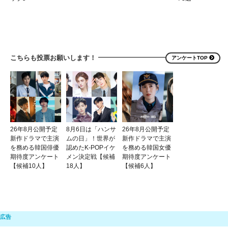
こちらも投票お願いします！
アンケートTOP
26年8月公開予定
8月6日は「ハンサ
26年8月公開予定
新作ドラマで主演
ムの日」！世界が
新作ドラマで主演
を務める韓国俳優
認めたK-POPイケ
を務める韓国女優
期待度アンケート
メン決定戦【候補
期待度アンケート
【候補10人】
18人】
【候補6人】