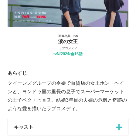
画像出典：tvN
涙の女王
ラブコメディ
tvN/2024/全16話
あらすじ
クイーンズグループの令嬢で百貨店の女王ホン・ヘイ
ンと、ヨンドゥ里の里長の息子でスーパーマーケット
の王子ペク・ヒョヌ。結婚3年目の夫婦の危機と奇跡の
ような愛を描いたラブコメディ。
キャスト