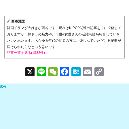
西谷瀬里
韓国ドラマが大好きな西谷です。現在はK-POP関連の記事を主に投稿して
おりますが、韓ドラの魅力や、俳優&女優さんの活躍も随時紹介していき
たいと思います。あらゆる年代の読者の方に、楽しんでいただける記事が
届けられたらなという思いです。
記事一覧を見る(1582件)
X
Li
W
F
H
E
C
n
e
a
at
m
o
e
C
c
e
ail
p
h
e
n
y
at
b
a
Li
o
n
o
k