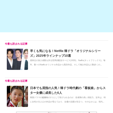
k
早くも気になる！Netflix 韓ドラ「オリジナルシリー
ズ」2025年ラインナップ10選
億単位の加入者数を誇る世界的配信サービス(VOD)、Netflix(ネットフリックス)。毎
年、数々のNetflixオリジナル作品から既存作品、そして独占作品など数多くの...
日本でも屈指の人気！韓ドラ時代劇の「看板娘」からス
ター女優に成長した6人
韓国ドラマの醍醐味の1つとして挙げられるのが、役者陣の高い演技力。近年は、特
に女性が主人公の作品が増えており、女優の活躍が目立つ。そのなかには、現代...