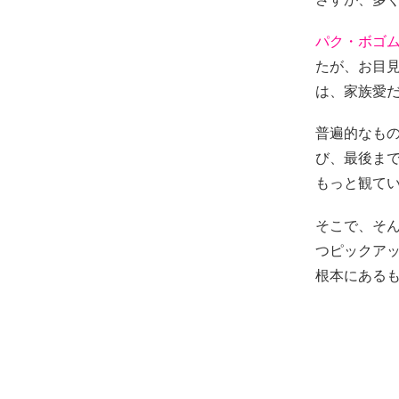
パク・ボゴ
たが、お目
は、家族愛
普遍的なも
び、最後ま
もっと観て
そこで、そ
つピックア
根本にある