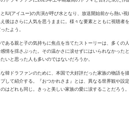
ム
とIU(アイユー)の共演が呼び水となり、放送開始前から熱い
見え後はさらに人気を思うままに。様々な要素とともに視聴者
だったよう。
のである親と子の気持ちに焦点を当てたストーリーは、多くの
で感情を揺さぶった。その温かさに涙せずにはいられなかった
いたいと思った人も多いのではないだろうか。
んな韓ドラファンのために、本国で大好評だった家族の物語を描
ップして紹介する。『おつかれさま』とは、異なる世界観や設
ものはどれも同じ。きっと美しい家族の愛に涙することだろう