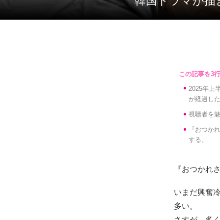
韓国ドラマが
2025年上
が経過し
視聴者を
『おつか
する。
『おつかれさま
いまだ興奮
多い。
さすが、多く