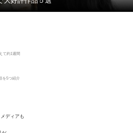
で大好評作品５選
迎えて約1週間
語を5つ紹介
るメディアも
品だ。