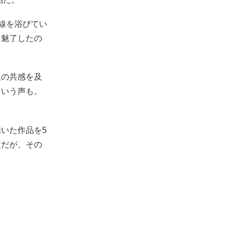
視線を浴びてい
を魅了したの
人の共感を及
という声も。
いた作品を5
定だが、その
。