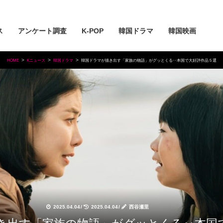
ス
アンケート調査
K-POP
韓国ドラマ
韓国映画
HOME
Kニュース
韓国ドラマ
韓国ドラマが描き出す「家族の物語」がグッとくる‥本国で大好評作品５選
2025.04.04
/
2025.04.04
/
西谷瀬里