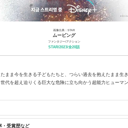
画像出典：STAR
ムービング
ファンタジー/アクション
STAR/2023/全20話
したまま今を生きる子どもたちと、つらい過去を抱えたまま生
と世代を超え迫りくる巨大な危険に立ち向かう超能力ヒューマ
率・受賞歴など