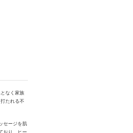
れとなく家族
を打たれる不
ッセージを肌
ており、ヒー