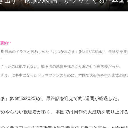
描き出す「家族の物語」がグッとくる‥本国
半期最高のドラマと言わしめた『おつかれさま』(Netflix/2025)が、最終話を
た。
魅了したのは他でもない、観る者の感情を揺さぶり涙させた家族愛だった。
れさま』に夢中になったドラマファンのために、本国で大好評を得た家族の物
』(Netflix/2025)が、最終話を迎えて約1週間が経過した。
冷めやらない視聴者が多く、本国では同作の大成功を取り上げ
のドラマファンに2025年上半期最高のドラマと言わしめた作