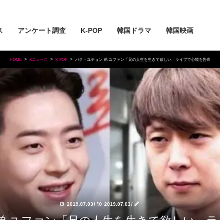
ス
アンケート調査
K-POP
韓国ドラマ
韓国映画
HOME
Kニュース
K-POP
パク・ユチョン 弟 ユファン「兄の人生を生きて欲しい」ライブで心境を告白
2019.07.03
/
2019.07.03
/