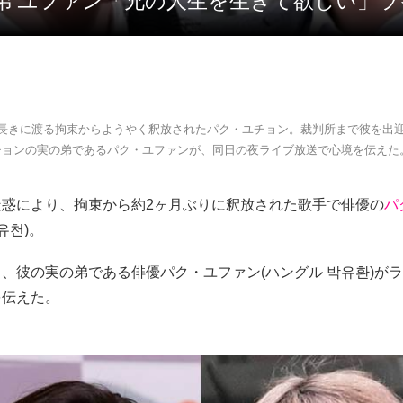
 弟 ユファン「兄の人生を生きて欲しい」
、長きに渡る拘束からようやく釈放されたパク・ユチョン。裁判所まで彼を出
チョンの実の弟であるパク・ユファンが、同日の夜ライブ放送で心境を伝えた
疑惑により、拘束から約2ヶ月ぶりに釈放された歌手で俳優の
パ
유천)。
、彼の実の弟である俳優パク・ユファン(ハングル 박유환)が
を伝えた。