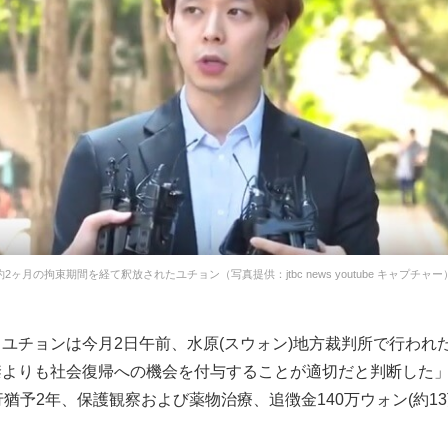
約2ヶ月の拘束期間を経て釈放されたユチョン（写真提供：jtbc news youtube キャプチャー
ユチョンは今月2日午前、水原(スウォン)地方裁判所で行われ
禁よりも社会復帰への機会を付与することが適切だと判断した
行猶予2年、保護観察および薬物治療、追徴金140万ウォン(約13