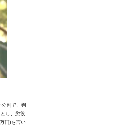
）
た公判で、判
」とし、懲役
万円)を言い