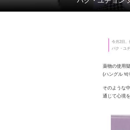
パク・ユチョン
今月2日
パク・ユ
薬物の使用
(ハングル 박
そのような中
通じて心境