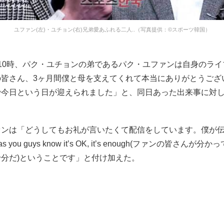
ユファン(左)・ユチョン(右)兄弟愛あふれる二人..（写真提供：©スポーツ韓国）
10時、パク・ユチョンの弟であるパク・ユファンは自身のラ
の皆さん、3ヶ月間僕と母を支えてくれて本当にありがとうござ
で今日という日が迎えられました」と、同日あった出来事に対
ァンは「どうしてもお礼が言いたくて配信をしています。僕が
 as you guys know it’s OK, it’s enough(ファンの皆さん
分だ)ということです」と付け加えた。