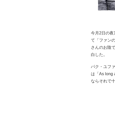
今月2日の夜
て「ファン
さんのお陰
白した。
パク・ユフ
は「As long
ならそれで十