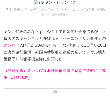
29日、警察に出頭したYGエンターテインメント ヤン・ヒョンソク元代表（写真提
供：©スポーツ韓国）
ヤン元代表のみならず、今年上半期韓国社会を揺るがした
最大のスキャンダルと呼ばれる「バーニングサン事件」の
スンリ
（V.I / 元BIGBANG）も、ヤン代表より1日早い28日
に海外遠征賭博・外国為替取引法違反の疑いでソウル地方
警察庁知能犯罪捜査隊に出頭した。
（関連記事）スンリ(V.I) 海外遠征賭博の疑惑で警察に召喚
(PHOTO 10枚)