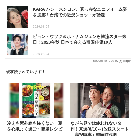
KARA ハン・スンヨン、真っ赤なユニフォーム姿
を披露！台湾での近況ショットが話題
2026.08.04
ビョン・ウソク＆ホ・ナムジュンら韓流スター来
日！2026年秋 日本で会える韓国俳優10人
2026.08.04
Recommended by
現在読まれています！
冷えも紫外線も怖くない！夏
ながら見では終われない名
を心地よく過ごす簡単レシピ
作！来週(8/10～)放送スタート
「高視聴率」韓国時代劇...