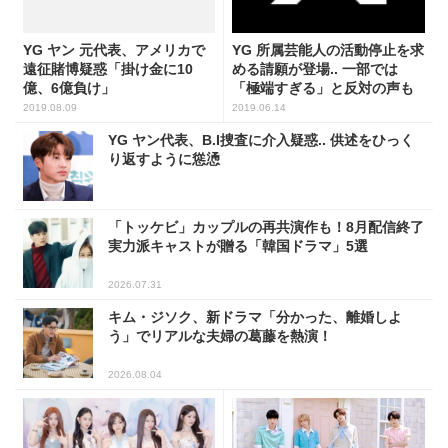
YG ヤン 元代表、アメリカで
YG 所属芸能人の活動停止を求
遠征賭博疑惑「掛け金に10
める請願が登場.. 一部では
億、6億負け」
「極端すぎる」と反対の声も
2019.08.09
2019.06.14
YG ヤン代表、B.I捜査に介入疑惑.. 供述をひっく
り返すように慫慂
「トッケビ」カップルの再共演作も！8月配信終了
実力派キャストが贈る「韓国ドラマ」5選
2026.07.31
キム・ジソク、新ドラマ「分かった、離婚しよ
う」でリアルな夫婦の葛藤を熱演！
2026.08.04