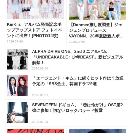
KiiiKiii、アルバム発売記念ポ
【Danmee推し度調査】ジェ
ップアップストア フォトイベ
ジュンプロデュース
ントに出席！(PHOTO14枚)
VAYONN、26年夏版新人ボー
イズグループ人気No.1に
2026.08.06
2026.08.06
ALPHA DRIVE ONE、2ndミニアルバム
「UNBREAKABLE : 少年BEAST」新ビジュアル
解禁！
2026.08.06
「エージェント・キム」に続くヒット作は？放送
予定の「SBS金土」韓国ドラマ9選
2026.08.05
SEVENTEEN ドギョム、「恋は命がけ」OST第2
弾に参加！切ないロックバラード披露
2026.07.24