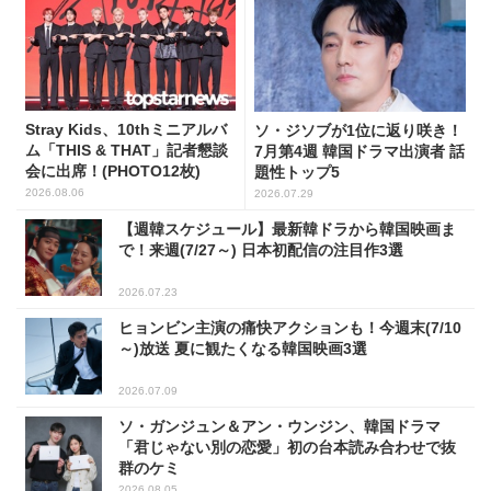
Stray Kids、10thミニアルバ
ソ・ジソブが1位に返り咲き！
ム「THIS & THAT」記者懇談
7月第4週 韓国ドラマ出演者 話
会に出席！(PHOTO12枚)
題性トップ5
2026.08.06
2026.07.29
【週韓スケジュール】最新韓ドラから韓国映画ま
で！来週(7/27～) 日本初配信の注目作3選
2026.07.23
ヒョンビン主演の痛快アクションも！今週末(7/10
～)放送 夏に観たくなる韓国映画3選
2026.07.09
ソ・ガンジュン＆アン・ウンジン、韓国ドラマ
「君じゃない別の恋愛」初の台本読み合わせで抜
群のケミ
2026.08.05