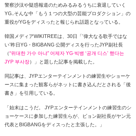
警察沙汰や疑惑報道のためみるみるうちに衰退していく
YG..そんな中「もう１つの大型の芸能プロダクション」の
重役がYGをディスったと報じられ話題となっている。
韓国メディアWIKITREEは、30日「’偉大なる歌手ではな
い’昨日YG・BIGBANG 公開ディスを行ったJYP副社長
（
“위대한 가수 아냐” 어제자 YG·빅뱅 ‘공개 디스’ 했다는
JYP 부사장
）」と題した記事を掲載した。
同記事は、JYPエンターテインメントの練習生やショーケ
ースに集まった観客らがネットに書き込んだとされる「後
書き」を引用している。
「始末はこうだ。 JYPエンターテインメントの練習生のシ
ョーケースに参加した練習生らが、ビョン副社長がヤン元
代表とBIGBANGをディスったと主張した。」