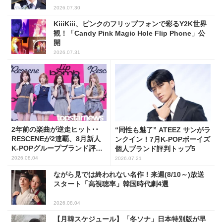
2026.07.30
KiiiKiii、ピンクのフリップフォンで彩るY2K世界
観！「Candy Pink Magic Hole Flip Phone」公
開
2026.07.31
2年前の楽曲が逆走ヒット･･
“同性も魅了” ATEEZ サンがラ
RESCENEが2連覇、8月新人
ンクイン！7月K-POPボーイズ
K-POPグループブランド評判
個人ブランド評判トップ5
トップ5
2026.08.04
2026.07.21
ながら見では終われない名作！来週(8/10～)放送
スタート「高視聴率」韓国時代劇4選
2026.08.04
【月韓スケジュール】「冬ソナ」日本特別版が早