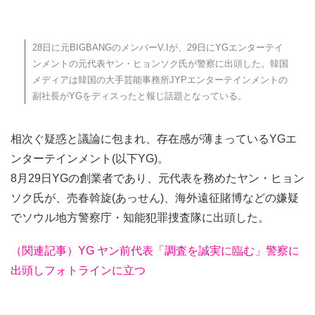
28日に元BIGBANGのメンバーV.Iが、29日にYGエンターテイ
ンメントの元代表ヤン・ヒョンソク氏が警察に出頭した。韓国
メディアは韓国の大手芸能事務所JYPエンターテインメントの
副社長がYGをディスったと報じ話題となっている。
相次ぐ疑惑と議論に包まれ、存在感が薄まっているYGエ
ンターテインメント(以下YG)。
8月29日YGの創業者であり、元代表を務めたヤン・ヒョン
ソク氏が、売春斡旋(あっせん)、海外遠征賭博などの嫌疑
でソウル地方警察庁・知能犯罪捜査隊に出頭した。
（関連記事）YG ヤン前代表「調査を誠実に臨む」警察に
出頭しフォトラインに立つ