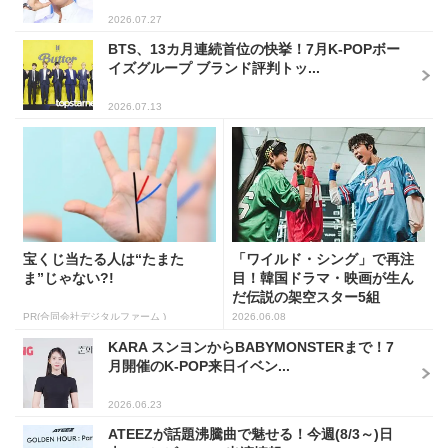
2026.07.27
BTS、13カ月連続首位の快挙！7月K-POPボー
イズグループ ブランド評判トッ...
2026.07.13
宝くじ当たる人は“たまた
「ワイルド・シング」で再注
ま”じゃない?!
目！韓国ドラマ・映画が生ん
だ伝説の架空スター5組
PR(合同会社デジタルファーム )
2026.06.08
KARA スンヨンからBABYMONSTERまで！7
月開催のK-POP来日イベン...
2026.06.23
ATEEZが話題沸騰曲で魅せる！今週(8/3～)日