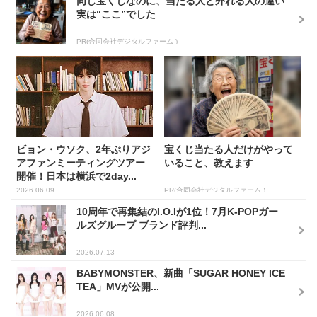
同じ宝くじなのに、当たる人と外れる人の違い
実は“ここ”でした
PR(合同会社デジタルファーム )
ビョン・ウソク、2年ぶりアジ
宝くじ当たる人だけがやって
アファンミーティングツアー
いること、教えます
開催！日本は横浜で2day...
2026.06.09
PR(合同会社デジタルファーム )
10周年で再集結のI.O.Iが1位！7月K-POPガー
ルズグループ ブランド評判...
2026.07.13
BABYMONSTER、新曲「SUGAR HONEY ICE
TEA」MVが公開...
2026.06.08