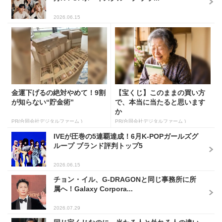
2026.06.15
金運下げるの絶対やめて！9割
【宝くじ】このままの買い方
が知らない“貯金術”
で、本当に当たると思います
か
PR(合同会社デジタルファーム )
PR(合同会社デジタルファーム )
IVEが圧巻の5連覇達成！6月K-POPガールズグ
ループ ブランド評判トップ5
2026.06.15
チョン・イル、G-DRAGONと同じ事務所に所
属へ！Galaxy Corpora...
2026.07.29