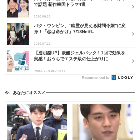
で話題 新作韓国ドラマ4選
2026.06.19
パク・ウンビン、“幽霊が見える財閥令嬢”に変
身！「恋は命がけ」7/18Netfl...
2026.07.17
【透明感UP】炭酸ジェルパック！1回で効果を
実感！おうちでエステ級の仕上がりに
PR(SEVEN BEAUTY)
Recommended by
今、あなたにオススメ