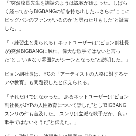
「”突然校長先生を訓話のようは説教が始まった。しばら
く経ってからBIGBANGの話を持ち出した…さらに’ここに
ビッグバンのファンがいるのか’と尋ねたりもした”と証言
した。」
「（練習生と見られる）ネットユーザーは”(ビョン副社長
が)突然BIGBANGに触れ、偉大な歌手ではないと言っ
た”とし”いきなり雰囲気がシーンとなった”と説明した。」
ビョン副社長は、YGの「アーティストの人格に対するケ
アや教育」も問題視したと伝えられる。
「それだけではなかった。 あるネットユーザーは”ビョン
副社長がJYPの人性教育について話した”とし”BIGBANG
スンリの件も言及した。 スンリは立派な歌手だが、良い
歌手ではないそうだ”と伝えた。」