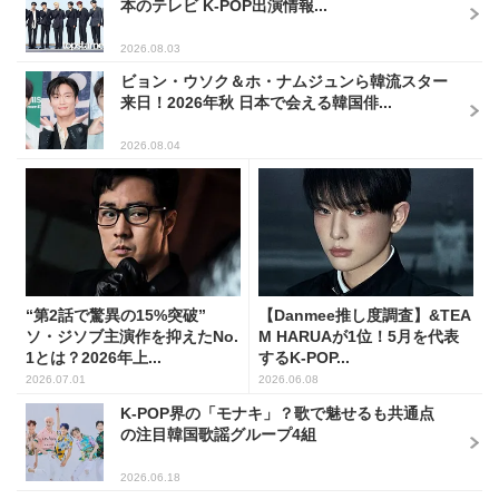
本のテレビ K-POP出演情報...
2026.08.03
ビョン・ウソク＆ホ・ナムジュンら韓流スター
来日！2026年秋 日本で会える韓国俳...
2026.08.04
“第2話で驚異の15%突破”
【Danmee推し度調査】&TEA
ソ・ジソブ主演作を抑えたNo.
M HARUAが1位！5月を代表
1とは？2026年上...
するK-POP...
2026.07.01
2026.06.08
K-POP界の「モナキ」？歌で魅せるも共通点
の注目韓国歌謡グループ4組
2026.06.18