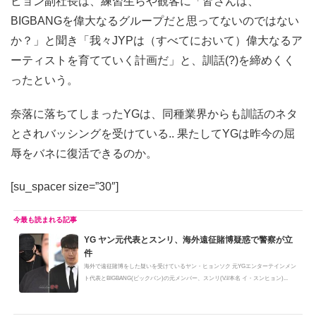
ビョン副社長は、練習生らや観客に「皆さんは、
BIGBANGを偉大なるグループだと思ってないのではない
か？」と聞き「我々JYPは（すべてにおいて）偉大なるア
ーティストを育てていく計画だ」と、訓話(?)を締めくく
ったという。
奈落に落ちてしまったYGは、同種業界からも訓話のネタ
とされバッシングを受けている.. 果たしてYGは昨今の屈
辱をバネに復活できるのか。
[su_spacer size=”30″]
YG ヤン元代表とスンリ、海外遠征賭博疑惑で警察が立
件
海外で遠征賭博をした疑いを受けているヤン・ヒョンソク 元YGエンターテインメン
ト代表とBIGBANG(ビックバン)の元メンバー、スンリ(V.I/本名 イ・スンヒョン)...