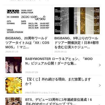
BIGBANG、20周年ワールド
BIGBANG、9年ぶりのワール
ツアータイトルは「XX : COS
ドツアー開催決定！日本4都市
MOS」！マニ...
を含む公演スケジュー...
2026.07.15
2026.06.11
BABYMONSTER ローラ＆アヒョン、「MOO
N」ビジュアル公開！ダークな魅...
2026.07.29
【宝くじ】外れ続ける理由、まだ放置します
か？
PR(合同会社デジタルファーム )
BTS、デビュー13周年に1年連続首位達成！6
月K-POPボーイズグループ ブラ...