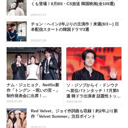
くも登場！8月BS・CS放送 韓国映画(全109選)
2026.07.27
チョン・へイン2年ぶりの主演作！来週(8/3～) 日
本配信スタートの韓国ドラマ3選
2026.07.29
ナム・ジュヒョク、Netflix新
ソ・ジソブからイ・ドンウク
作「トングン －呪いの宮－」
へ首位バトンタッチ！7月第5
制作発表会に出席！
週 韓ドラ出演者 話題性トップ
(PHOTO17枚)
5
2026.07.08
2026.08.05
Red Velvet、ジョイ作詞曲も収録！約2年ぶり新
作「Velvet Summer」注目ポイント
2026.07.31