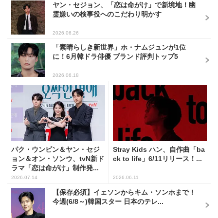
ヤン・セジョン、「恋は命がけ」で新境地！幽
霊嫌いの検事役へのこだわり明かす
2026.06.26
「素晴らしき新世界」ホ・ナムジュンが1位
に！6月韓ドラ俳優 ブランド評判トップ5
2026.06.18
パク・ウンビン＆ヤン・セジ
Stray Kids ハン、自作曲「ba
ョン＆オン・ソンウ、tvN新ド
ck to life」6/11リリース！...
ラマ「恋は命がけ」制作発...
2026.07.14
2026.06.11
【保存必須】イェソンからキム・ソンホまで！
今週(6/8～)韓国スター 日本のテレ...