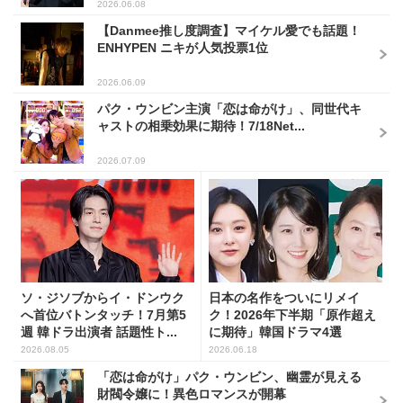
2026.06.08
【Danmee推し度調査】マイケル愛でも話題！
ENHYPEN ニキが人気投票1位
2026.06.09
パク・ウンビン主演「恋は命がけ」、同世代キ
ャストの相乗効果に期待！7/18Net...
2026.07.09
ソ・ジソブからイ・ドンウク
日本の名作をついにリメイ
へ首位バトンタッチ！7月第5
ク！2026年下半期「原作超え
週 韓ドラ出演者 話題性ト...
に期待」韓国ドラマ4選
2026.08.05
2026.06.18
「恋は命がけ」パク・ウンビン、幽霊が見える
財閥令嬢に！異色ロマンスが開幕