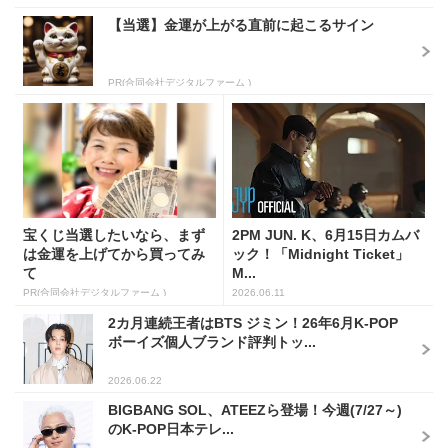
【当選】金運が上がる直前に起こるサイン
PR(合同会社デジタルファーム )
宝くじ当選したいなら、まず
2PM JUN. K、6月15日カムバ
は金運を上げてから買ってみ
ック！「Midnight Ticket」
て
M...
PR(合同会社デジタルファーム )
2026.06.11
2カ月連続王者はBTS ジミン！26年6月K-POP
ボーイズ個人ブランド評判トッ...
2026.06.22
BIGBANG SOL、ATEEZら登場！今週(7/27～)
のK-POP日本テレ...