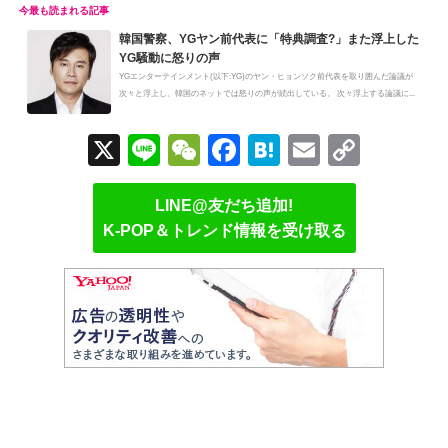
韓国警察、YGヤン前代表に「特典調査?」また浮上した
YG騒動に怒りの声
YGエンターテインメント(以下:YG)のヤン・ヒョンソク前代表を取り囲んだ論議が
次々と浮上し、韓国のネットでは怒りの声が続出している。 次々浮上する論議に...
X
Li
W
F
H
E
C
n
e
a
at
m
o
e
C
c
e
ail
p
LINE@友だち追加!
K-POP＆トレンド情報を受け取る
h
e
n
y
at
b
a
Li
o
n
o
k
k