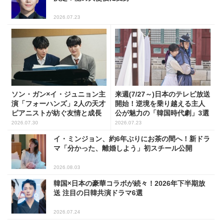
2026.07.23
ソン・ガン×イ・ジュニョン主
来週(7/27～)日本のテレビ放送
演「フォーハンズ」2人の天才
開始！逆境を乗り越える主人
ピアニストが紡ぐ友情と成長
公が魅力の「韓国時代劇」3選
2026.07.30
2026.07.23
イ・ミンジョン、約6年ぶりにお茶の間へ！新ドラ
マ「分かった、離婚しよう」初スチール公開
2026.08.03
韓国×日本の豪華コラボが続々！2026年下半期放
送 注目の日韓共演ドラマ6選
2026.07.24