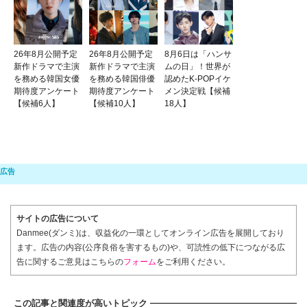
26年8月公開予定
26年8月公開予定
8月6日は「ハンサ
新作ドラマで主演
新作ドラマで主演
ムの日」！世界が
を務める韓国女優
を務める韓国俳優
認めたK-POPイケ
期待度アンケート
期待度アンケート
メン決定戦【候補
【候補6人】
【候補10人】
18人】
サイトの広告について
Danmee(ダンミ)は、収益化の一環としてオンライン広告を展開しており
ます。広告の内容(公序良俗を害するもの)や、可読性の低下につながる広
告に関するご意見はこちらの
フォーム
をご利用ください。
この記事と関連度が高いトピック