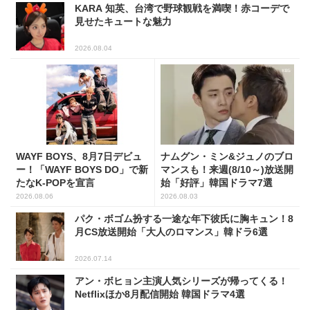
KARA 知英、台湾で野球観戦を満喫！赤コーデで
見せたキュートな魅力
2026.08.04
WAYF BOYS、8月7日デビュ
ナムグン・ミン&ジュノのブロ
ー！「WAYF BOYS DO」で新
マンスも！来週(8/10～)放送開
たなK-POPを宣言
始「好評」韓国ドラマ7選
2026.08.06
2026.08.03
パク・ボゴム扮する一途な年下彼氏に胸キュン！8
月CS放送開始「大人のロマンス」韓ドラ6選
2026.07.14
アン・ボヒョン主演人気シリーズが帰ってくる！
Netflixほか8月配信開始 韓国ドラマ4選