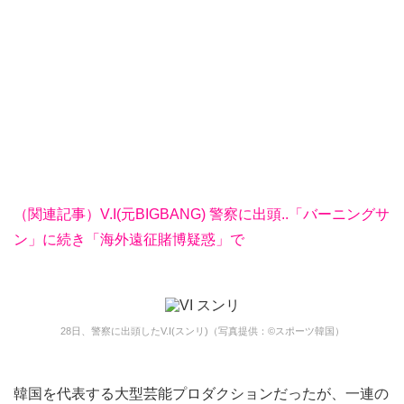
（関連記事）V.I(元BIGBANG) 警察に出頭..「バーニングサ
ン」に続き「海外遠征賭博疑惑」で
28日、警察に出頭したV.I(スンリ)（写真提供：©スポーツ韓国）
韓国を代表する大型芸能プロダクションだったが、一連の