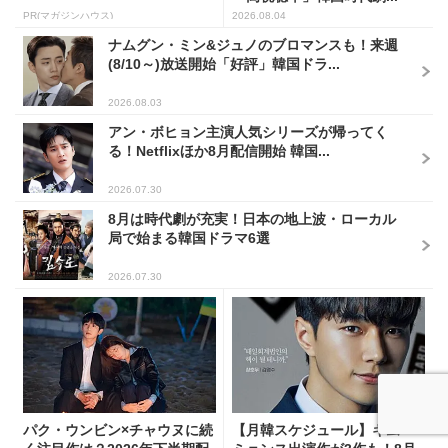
PR(マガジンハウス)
2026.08.04
ナムグン・ミン&ジュノのブロマンスも！来週
(8/10～)放送開始「好評」韓国ドラ...
2026.08.03
アン・ボヒョン主演人気シリーズが帰ってく
る！Netflixほか8月配信開始 韓国...
2026.07.30
8月は時代劇が充実！日本の地上波・ローカル
局で始まる韓国ドラマ6選
2026.07.30
パク・ウンビン×チャウヌに続
【月韓スケジュール】キム・