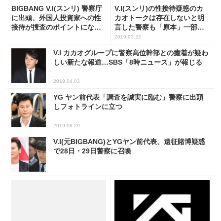
BIGBANG V.I(スンリ) 警察庁
V.I(スンリ)の性接待疑惑のカ
に出頭、外国人投資家への性
カオトークは存在しないと明
接待が捜査のポイントになる
言した警察も「原本」一部を
見込み
確保
2019.03.22
V.I カカオグループに警察高位幹部との癒着が疑わ
しい新たな報道…SBS「8時ニュース」が報じる
2019.04.03
YG ヤン前代表「調査を誠実に臨む」警察に出頭
しフォトラインに立つ
2019.08.29
V.I(元BIGBANG)とYGヤン前代表、遠征賭博疑惑
で28日・29日警察に召喚