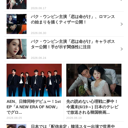
2026.06.17
パク・ウンビン主演「恋は命がけ」、ロマンス
の始まりを描くティザー公開！
2026.06.30
パク・ウンビン主演「恋は命がけ」キャラポス
ター公開！手が示す関係性に注目
2026.06.24
AEN、日韓同時デビュー！1st
先の読めない心理戦に夢中！
EP「A NEW ERA OF NOW」
今週末(6/19～) 日本のテレビ
でグロ...
で放送される韓国映画...
2026.08.05
2026.06.19
日本では「配信未定」韓流スター出演で世界中