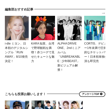
編集部おすすめ記事
i-dle ミヨン、日
KARA 知英、台湾
ALPHA DRIVE
CORTIS、デビュ
本初のデジタルシ
で野球観戦を満
ONE、2ndミニア
ー1年未満で圧倒
ングル「RUN
喫！赤コーデで見
ルバム
的なチケットパワ
AWAY」8/10発売
せたキュートな魅
「UNBREAKABL
ー！日本初単独公
決定！
力
E : 少年BEAST」
演も即完売
新ビジュアル解
禁！
こちらも投票お願いします！
アンケートTOP