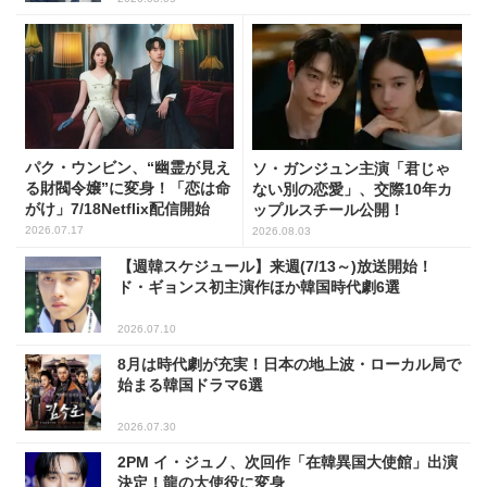
パク・ウンビン、“幽霊が見え
ソ・ガンジュン主演「君じゃ
る財閥令嬢”に変身！「恋は命
ない別の恋愛」、交際10年カ
がけ」7/18Netflix配信開始
ップルスチール公開！
2026.07.17
2026.08.03
【週韓スケジュール】来週(7/13～)放送開始！
ド・ギョンス初主演作ほか韓国時代劇6選
2026.07.10
8月は時代劇が充実！日本の地上波・ローカル局で
始まる韓国ドラマ6選
2026.07.30
2PM イ・ジュノ、次回作「在韓異国大使館」出演
決定！龍の大使役に変身