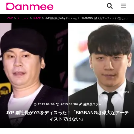
HOME
Kニュース
K-POP
JYP 副社長がYGをディスった！「BIGBANGは偉大なアーティストではない」
K-POP
2019.08.30
/
2019.08.30
/
編集長コラム
JYP 副社長がYGをディスった！「BIGBANGは偉大なアーテ
ィストではない」