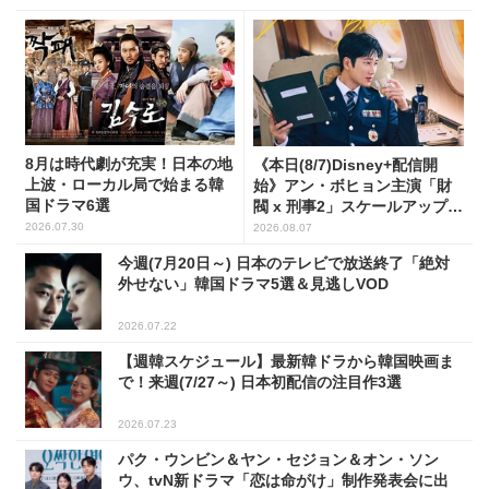
8月は時代劇が充実！日本の地
《本日(8/7)Disney+配信開
上波・ローカル局で始まる韓
始》アン・ボヒョン主演「財
国ドラマ6選
閥 x 刑事2」スケールアップし
たFLEX捜査に注目
2026.07.30
2026.08.07
今週(7月20日～) 日本のテレビで放送終了「絶対
外せない」韓国ドラマ5選＆見逃しVOD
2026.07.22
【週韓スケジュール】最新韓ドラから韓国映画ま
で！来週(7/27～) 日本初配信の注目作3選
2026.07.23
パク・ウンビン＆ヤン・セジョン＆オン・ソン
ウ、tvN新ドラマ「恋は命がけ」制作発表会に出