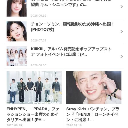
望曲 キム・シニョンです」の...
2026.06.16
チョン・ソミン、画報撮影のため沖縄へ出国！
(PHOTO7枚)
2026.07.02
KiiiKiii、アルバム発売記念ポップアップスト
ア フォトイベントに出席！(P...
2026.08.06
ENHYPEN、「PRADA」ファ
Stray Kids バンチャン、ブラ
ッションショー出席のためイ
ンド「FENDI」ローンチイベ
タリアへ出国！(PH...
ントに出席！...
2026.06.19
2026.07.16