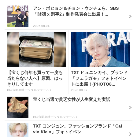
アン・ボヒョン＆チョン・ウンチェら、SBS
「財閥 x 刑事2」制作発表会に出席！...
2026.08.04
【宝くじ何年も買って一度も
TXT ヒュニンカイ、ブランド
当たらない人へ】原因、はっ
「フェラガモ」フォトイベン
きりしてます
トに出席！(PHOTO8...
PR(合同会社デジタルファーム )
2026.08.07
宝くじ当選で貧乏女性が人生変えた実話
PR(合同会社デジタルファーム )
TXT ヨンジュン、ファッションブランド「Cal
vin Klein」フォトイベン...