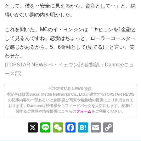
として、僕を‥安全に見えるから、資産として‥」と、納
得いかない胸の内を明かした。
これを聞いた、MCのイ・ヨンジンは「キヒョンを1金融と
して見るんですね。恋愛はちょっと、ローラーコースター
な感じがあるから。5、6金融として(見てる)」と言い、笑
わせた。
(TOPSTAR NEWS ペ・イェウン記者/翻訳：Danmeeニュ
ース部)
ⓒTOPSTAR NEWS 提供
本記事は韓国Social Media Networks Co., Ltd.が運営するTOPSTAR NEWS
の記事内容の一部あるいは全部 及び写真や編集物の提供により作成されて
おります。Danmeeは読者様からフィードバックを大切にします。記事に
関するご意見や情報提供はこちらの
フォーム
をご利用ください。
X
Li
W
F
H
E
C
n
e
a
at
m
o