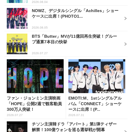
2026.08.04
NOWZ、デジタルシングル「Achilles」ショー
ケースに出席！(PHOTO1...
2026.08.05
BTS「Butter」MVが11億回再生突破！グルー
プ通算7本目の快挙
2026.07.27
ファン・ジョンミン主演映画
EMOTI:M、1stシングルアル
「HOPE」公開2週で観客動員
バム「CONNECT」ショーケ
300万人突破！
ースに出席！(P...
2026.07.27
2026.07.31
チソン主演韓ドラ「アパート」第1弾ティザー
解禁！100億ウォンを巡る選挙戦が開幕