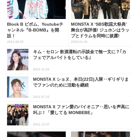
Block B ビボム、Youtubeチ
MONSTA X ‘SBS歌謡大祭典’
ャンネル『B-BOMB』を開
舞台が高評価! ジュホンはラッ
設！
プとドラムを同時に披露!
2021.08.05
2020.01.20
キム・セロン 飲酒運転の示談金で無一文に？｢カ
フェでアルバイトをしている｣
2022.11.04
MONSTA X ショヌ、本日(22日)入隊‥ギリギリま
でファンのために活動を継続
2021.07.22
MONSTA X ファン愛のパイオニア‥思いを声高に
叫ぶ！「愛してる MONBEBE」
2021.12.07