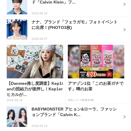
ド「Calvin Klein」フ...
2026.06.19
ナナ、ブランド「フェラガモ」フォトイベント
に出席！(PHOTO3枚)
2026.08.07
【Danmee推し度調査】Kep1i
アマゾン1位「このお茶ガチで
anの団結力が後押し！Kep1er
す」噂のお茶
ヒカルが...
2026.06.19
PR(ハーブ健康本舗)
BABYMONSTER アヒョン&ローラ、ファッシ
ョンブランド「Calvin K...
2026.06.19