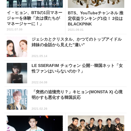
イ・ヒョン、BTSの1日マネー
BTS、YouTubeチャンネル 推
ジャーを体験「次は僕たちが
定収益ランキング1位！ 2位は
マネージャーに！」
BLACKPINK
2021.07.06
2021.09.01
ジェシカとクリスタル、かつてのトップアイドル
姉妹の会話から見えた”違い”
2021.05.14
LE SSERAFIM チェウォン 公開‥韓国ネット「女
性ファンはいらないのか？」
2022.04.08
「突然の追憶売り？」キヒョン(MONSTA X) 心境
明かすも悪化する韓国反応
2021.02.26