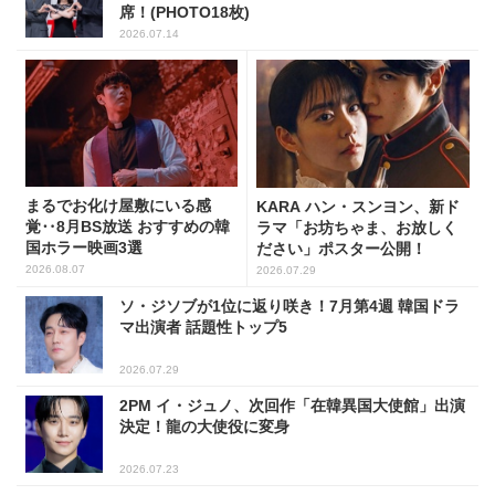
席！(PHOTO18枚)
2026.07.14
まるでお化け屋敷にいる感
KARA ハン・スンヨン、新ド
覚‥8月BS放送 おすすめの韓
ラマ「お坊ちゃま、お放しく
国ホラー映画3選
ださい」ポスター公開！
2026.08.07
2026.07.29
ソ・ジソブが1位に返り咲き！7月第4週 韓国ドラ
マ出演者 話題性トップ5
2026.07.29
2PM イ・ジュノ、次回作「在韓異国大使館」出演
決定！龍の大使役に変身
2026.07.23