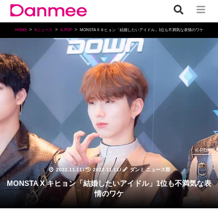
HOME
Kニュース
K-POP
MONSTA X キヒョン「結婚したいアイドル」1位も不満気な表情のワケ
K-POP
2022.11.11
/
2022.11.11
/
ダンミ ニュース部
MONSTA X キヒョン「結婚したいアイドル」1位も不満気な表
情のワケ