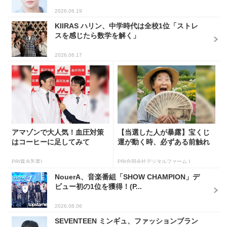
2026.06.19
KIIRAS ハリン、中学時代は全校1位「ストレ
スを感じたら数学を解く」
2026.06.17
アマゾンで大人気！血圧対策
【当選した人が暴露】宝くじ
はコーヒーに足してみて
運が動く時、必ずある前触れ
PR(森永乳業)
PR(合同会社デジタルファーム )
NouerA、音楽番組「SHOW CHAMPION」デ
ビュー初の1位を獲得！(P...
2026.08.06
SEVENTEEN ミンギュ、ファッションブラン