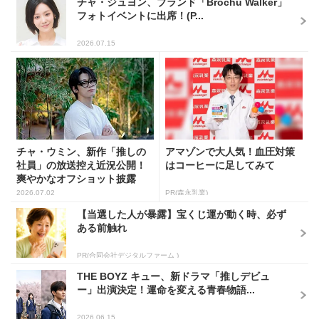
チャ・ジュヨン、ブランド「Brochu Walker」
フォトイベントに出席！(P...
2026.07.15
チャ・ウミン、新作「推しの
アマゾンで大人気！血圧対策
社員」の放送控え近況公開！
はコーヒーに足してみて
爽やかなオフショット披露
2026.07.02
PR(森永乳業)
【当選した人が暴露】宝くじ運が動く時、必ず
ある前触れ
PR(合同会社デジタルファーム )
THE BOYZ キュー、新ドラマ「推しデビュ
ー」出演決定！運命を変える青春物語...
2026.06.15