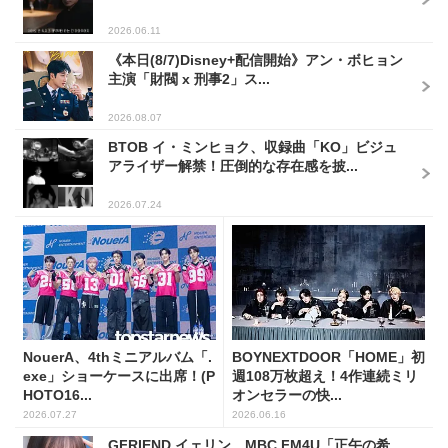
2026.06.11
《本日(8/7)Disney+配信開始》アン・ボヒョン
主演「財閥 x 刑事2」ス...
2026.08.07
BTOB イ・ミンヒョク、収録曲「KO」ビジュ
アライザー解禁！圧倒的な存在感を披...
2026.07.24
NouerA、4thミニアルバム「.
BOYNEXTDOOR「HOME」初
exe」ショーケースに出席！(P
週108万枚超え！4作連続ミリ
HOTO16...
オンセラーの快...
2026.07.27
2026.06.16
GFRIEND イェリン、MBC FM4U「正午の希