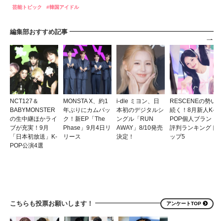
芸能トピック
韓国アイドル
編集部おすすめ記事
NCT127＆
MONSTA X、約1
i-dle ミヨン、日
RESCENEの勢い
BABYMONSTER
年ぶりにカムバッ
本初のデジタルシ
続く！8月新人K-
の生中継ほかライ
ク！新EP「The
ングル「RUN
POP個人ブランド
ブが充実！9月
Phase」9月4日リ
AWAY」8/10発売
評判ランキングト
「日本初放送」K-
リース
決定！
ップ5
POP公演4選
こちらも投票お願いします！
アンケートTOP