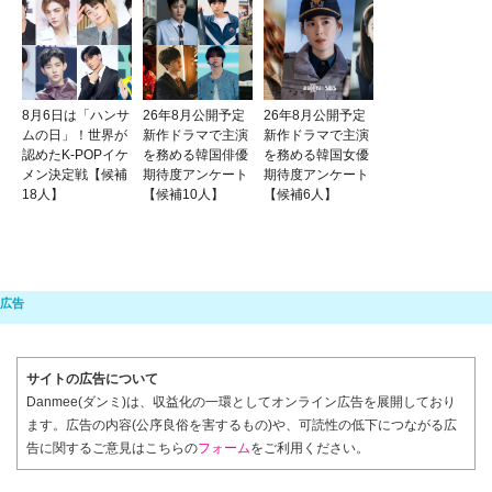
8月6日は「ハンサ
26年8月公開予定
26年8月公開予定
ムの日」！世界が
新作ドラマで主演
新作ドラマで主演
認めたK-POPイケ
を務める韓国俳優
を務める韓国女優
メン決定戦【候補
期待度アンケート
期待度アンケート
18人】
【候補10人】
【候補6人】
サイトの広告について
Danmee(ダンミ)は、収益化の一環としてオンライン広告を展開しており
ます。広告の内容(公序良俗を害するもの)や、可読性の低下につながる広
告に関するご意見はこちらの
フォーム
をご利用ください。