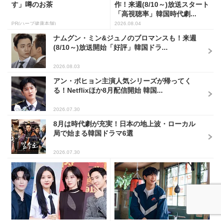
す」噂のお茶
作！来週(8/10～)放送スタート
「高視聴率」韓国時代劇...
PR(ハーブ健康本舗)
2026.08.04
ナムグン・ミン&ジュノのブロマンスも！来週
(8/10～)放送開始「好評」韓国ドラ...
2026.08.03
アン・ボヒョン主演人気シリーズが帰ってく
る！Netflixほか8月配信開始 韓国...
2026.07.30
8月は時代劇が充実！日本の地上波・ローカル
局で始まる韓国ドラマ6選
2026.07.30