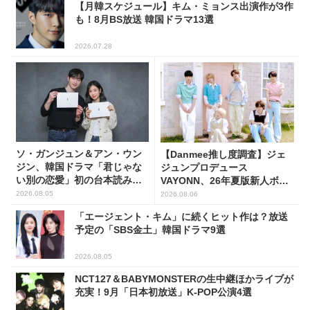
【月韓スケジュール】キム・ミョンス出演作が3作
も！8月BS放送 韓国ドラマ13選
2026.07.28
ソ・ガンジュン＆アン・ウン
【Danmee推し度調査】ジェ
ジン、韓国ドラマ「君じゃな
ジュンプロデュース
い別の恋愛」初の台本読み合
VAYONN、26年夏版新人ボー
わせで抜群のケミ
イズグループ人気No.1に
2026.08.05
2026.08.06
「エージェント・キム」に続くヒット作は？放送
予定の「SBS金土」韓国ドラマ9選
2026.08.05
NCT127＆BABYMONSTERの生中継ほかライブが
充実！9月「日本初放送」K-POP公演4選