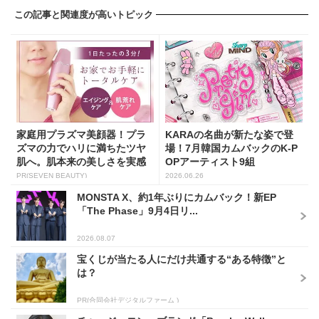
この記事と関連度が高いトピック
家庭用プラズマ美顔器！プラ
KARAの名曲が新たな姿で登
ズマの力でハリに満ちたツヤ
場！7月韓国カムバックのK-P
肌へ。肌本来の美しさを実感
OPアーティスト9組
し...
PR(SEVEN BEAUTY)
2026.06.26
MONSTA X、約1年ぶりにカムバック！新EP
「The Phase」9月4日リ...
2026.08.07
宝くじが当たる人にだけ共通する“ある特徴”と
は？
PR(合同会社デジタルファーム )