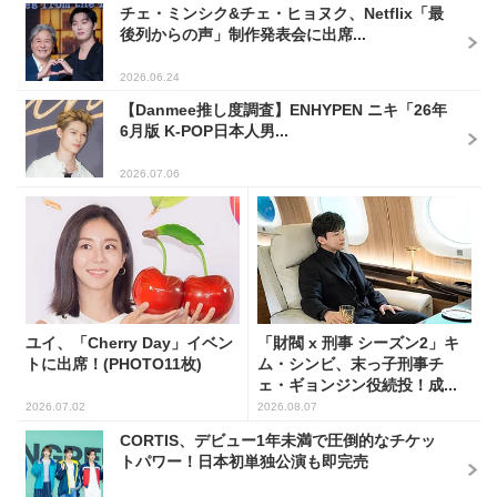
チェ・ミンシク&チェ・ヒョヌク、Netflix「最
後列からの声」制作発表会に出席...
2026.06.24
【Danmee推し度調査】ENHYPEN ニキ「26年
6月版 K-POP日本人男...
2026.07.06
ユイ、「Cherry Day」イベン
「財閥 x 刑事 シーズン2」キ
トに出席！(PHOTO11枚)
ム・シンビ、末っ子刑事チ
ェ・ギョンジン役続投！成...
2026.07.02
2026.08.07
CORTIS、デビュー1年未満で圧倒的なチケッ
トパワー！日本初単独公演も即完売