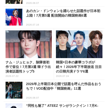
2026.08.07
あのカン・ドンウォンを踊らせた話題作が日本初
上陸！7月第5週 配信開始の韓国映画6選
2026.07.16
ナム・ジュヒョク、除隊後初
韓国×日本の豪華コラボが
作で首位！7月第3週 韓ドラ出
続々！2026年下半期放送 注目
演者話題性トップ5
の日韓共演ドラマ6選
2026.07.22
2026.07.24
2026年上半期日本公開で話題を呼んだ作品をおう
ちで！VOD配信中「韓国映画」11選
2026.08.07
“同性も魅了” ATEEZ サンがランクイン！7月K-