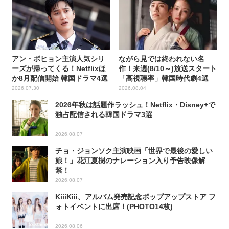
アン・ボヒョン主演人気シリ
ながら見では終われない名
ーズが帰ってくる！Netflixほ
作！来週(8/10～)放送スタート
か8月配信開始 韓国ドラマ4選
「高視聴率」韓国時代劇4選
2026.07.30
2026.08.04
2026年秋は話題作ラッシュ！Netflix・Disney+で
独占配信される韓国ドラマ3選
2026.08.07
チョ・ジョンソク主演映画「世界で最後の愛しい
娘！」花江夏樹のナレーション入り予告映像解
禁！
2026.08.07
KiiiKiii、アルバム発売記念ポップアップストア フ
ォトイベントに出席！(PHOTO14枚)
2026.08.06