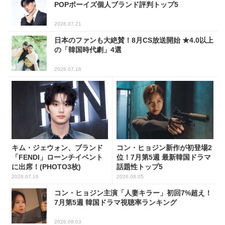
POPボーイズ個人ブランド評判トップ5
2026.07.21
日本のファンも大絶賛！8月CS放送開始 ★4.0以上
の「韓国時代劇」4選
2026.07.16
キム・ジェウォン、ブランド
コン・ヒョジン新作が初登場2
「FENDI」ローンチイベント
位！7月第5週 最新韓国ドラマ
に出席！(PHOTO3枚)
話題性トップ5
2026.07.16
2026.08.05
コン・ヒョジン主演「人妻キラー」初回7%超え！
7月第5週 韓国ドラマ視聴率ランキング
2026.08.03