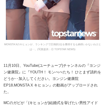
MONSTA Xのキヒョンが、ランキングで圧倒的1位を獲得するも納得いかないわけと
は‥。(写真提供：ⓒ TOPSTAR NEWS)
11月10日、YouTube(ユーチューブ)チャンネルの『ヨンジ
ン健康院』に『YOUTH！ モンべべたち！ ひとまず請約を
どうか‥加入してください。ヨンジン健康院
EP18.MONSTA X キヒョン』の動画がアップロードされ
た。
МCのガビが「(キヒョンが)結婚式を挙げたい男性アイド