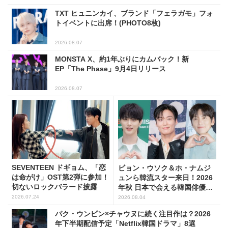
TXT ヒュニンカイ、ブランド「フェラガモ」フォ
トイベントに出席！(PHOTO8枚)
2026.08.07
MONSTA X、約1年ぶりにカムバック！新
EP「The Phase」9月4日リリース
2026.08.07
SEVENTEEN ドギョム、「恋
ビョン・ウソク＆ホ・ナムジ
は命がけ」OST第2弾に参加！
ュンら韓流スター来日！2026
切ないロックバラード披露
年秋 日本で会える韓国俳優10
人
2026.07.24
2026.08.04
パク・ウンビン×チャウヌに続く注目作は？2026
年下半期配信予定「Netflix韓国ドラマ」8選