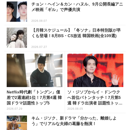
チョン・ヘイン＆カン・ハヌル、9月公開長編アニ
メ映画「ギル」で声優共演
2026.08.07
【月韓スケジュール】「冬ソナ」日本特別版が早
くも登場！8月BS・CS放送 韓国映画(全109選)
2026.07.27
Netflix時代劇「トングン」僅
ソ・ジソブからイ・ドンウク
差で2週連続1位！7月第4週 韓
へ首位バトンタッチ！7月第5
国ドラマ話題性トップ5
週 韓ドラ出演者 話題性トップ
5
2026.07.29
2026.08.05
キム・ジソク、新ドラマ「分かった、離婚しよ
う」でリアルな夫婦の葛藤を熱演！