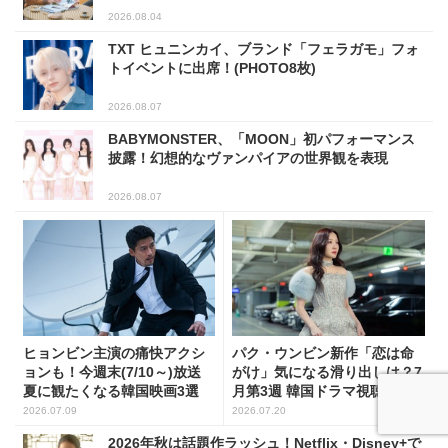
2026.08.04
TXT ヒュニンカイ、ブランド「フェラガモ」フォ
トイベントに出席！(PHOTO8枚)
2026.08.07
BABYMONSTER、「MOON」初パフォーマンス
披露！幻想的なヴァンパイアの世界観を表現
2026.08.07
ヒョンビン主演の痛快アクシ
パク・ウンビン新作「恋は命
ョンも！今週末(7/10～)放送
がけ」気になる滑り出しは？7
夏に観たくなる韓国映画3選
月第3週 韓国ドラマ視聴率ラ
ンキング
2026.07.09
2026.07.20
2026年秋は話題作ラッシュ！Netflix・Disney+で