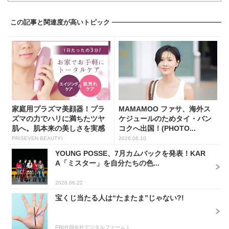
この記事と関連度が高いトピック
家庭用プラズマ美顔器！プラ
MAMAMOO ファサ、海外ス
ズマの力でハリに満ちたツヤ
ケジュールのためタイ・バン
肌へ。肌本来の美しさを実感
コクへ出国！(PHOTO...
し...
PR(SEVEN BEAUTY)
2026.06.10
YOUNG POSSE、7月カムバックを発表！KAR
A「ミスター」を自分たちの色...
2026.06.22
宝くじ当たる人は“たまたま”じゃない?!
PR(合同会社デジタルファーム )