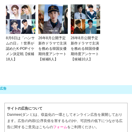
8月6日は「ハンサ
26年8月公開予定
26年8月公開予定
ムの日」！世界が
新作ドラマで主演
新作ドラマで主演
認めたK-POPイケ
を務める韓国女優
を務める韓国俳優
メン決定戦【候補
期待度アンケート
期待度アンケート
18人】
【候補6人】
【候補10人】
サイトの広告について
Danmee(ダンミ)は、収益化の一環としてオンライン広告を展開しており
ます。広告の内容(公序良俗を害するもの)や、可読性の低下につながる広
告に関するご意見はこちらの
フォーム
をご利用ください。