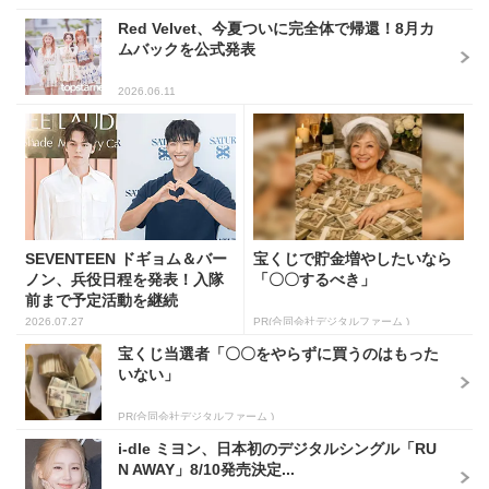
Red Velvet、今夏ついに完全体で帰還！8月カ
ムバックを公式発表
2026.06.11
SEVENTEEN ドギョム＆バー
宝くじで貯金増やしたいなら
ノン、兵役日程を発表！入隊
「〇〇するべき」
前まで予定活動を継続
2026.07.27
PR(合同会社デジタルファーム )
宝くじ当選者「〇〇をやらずに買うのはもった
いない」
PR(合同会社デジタルファーム )
i-dle ミヨン、日本初のデジタルシングル「RU
N AWAY」8/10発売決定...