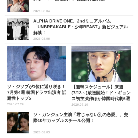
2026.08.04
ALPHA DRIVE ONE、2ndミニアルバム
「UNBREAKABLE : 少年BEAST」新ビジュアル
解禁！
2026.08.06
ソ・ジソブが1位に返り咲き！
【週韓スケジュール】来週
7月第4週 韓国ドラマ出演者 話
(7/13～)放送開始！ド・ギョン
題性トップ5
ス初主演作ほか韓国時代劇6選
2026.07.29
2026.07.10
ソ・ガンジュン主演「君じゃない別の恋愛」、交
際10年カップルスチール公開！
2026.08.03