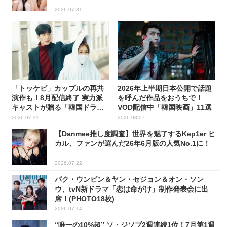
2026.07.31
「トッケビ」カップルの再共
2026年上半期日本公開で話題
演作も！8月配信終了 実力派
を呼んだ作品をおうちで！
キャストが贈る「韓国ドラ
VOD配信中「韓国映画」11選
マ」5選
2026.07.31
2026.08.07
【Danmee推し度調査】世界を魅了するKep1er ヒ
カル、ファンが選んだ26年6月版の人気No.1に！
2026.07.22
パク・ウンビン＆ヤン・セジョン＆オン・ソン
ウ、tvN新ドラマ「恋は命がけ」制作発表会に出
席！(PHOTO18枚)
2026.07.14
“唯一の10%超” ソ・ジソブ2週連続1位！7月第1週