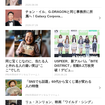
2026.08.06
チョン・イル、G-DRAGONと同じ事務所に所
属へ！Galaxy Corpora...
2026.07.29
同じ宝くじなのに、当たる人
USPEER、新アルバム「BITE
と外れる人の違い実は“こ
DISTRICT」初動5.2万枚突
こ”でした
破！デビュ...
PR(合同会社デジタルファーム )
2026.06.24
「SNSでも話題」60代から宝くじ運が変わる
人の特徴
PR(合同会社デジタルファーム )
リュ・スンリョン、映画「ワイルド・シング」