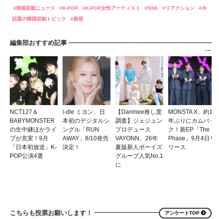
韓国芸能ニュース
K-POP
K-POP女性アーティスト
SNS
リアクション
今
話題の韓国芸能トピック
疑惑
編集部おすすめ記事
NCT127＆
i-dle ミヨン、日
【Danmee推し度
MONSTA X、約1
BABYMONSTER
本初のデジタルシ
調査】ジェジュン
年ぶりにカムバッ
の生中継ほかライ
ングル「RUN
プロデュース
ク！新EP「The
ブが充実！9月
AWAY」8/10発売
VAYONN、26年
Phase」9月4日リ
「日本初放送」K-
決定！
夏版新人ボーイズ
リース
POP公演4選
グループ人気No.1
に
こちらも投票お願いします！
アンケートTOP