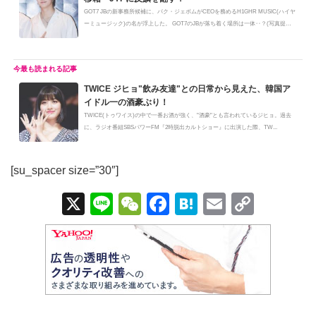
GOT7 JBの新事務所候補に、パク・ジェボムがCEOを務めるH1GHR MUSIC(ハイヤ
ーミュージック)の名が浮上した。 GOT7のJBが落ち着く場所は一体‥？(写真提
供：ⓒ T...
TWICE ジヒョ"飲み友達"との日常から見えた、韓国ア
イドル一の酒豪ぶり！
TWICE(トゥワイス)の中で一番お酒が強く、"酒豪"とも言われているジヒョ。過去
に、ラジオ番組SBSパワーFM『2時脱出カルトショー』に出演した際、TW...
[su_spacer size=”30″]
X
Li
W
F
H
E
C
n
e
a
at
m
o
e
C
c
e
ail
p
h
e
n
y
at
b
a
Li