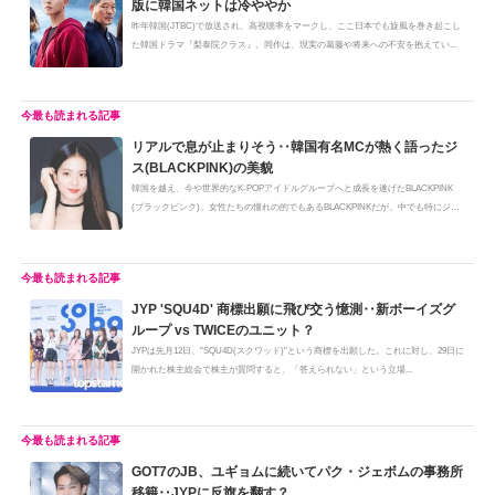
版に韓国ネットは冷ややか
昨年韓国(JTBC)で放送され、高視聴率をマークし、ここ日本でも旋風を巻き起こし
た韓国ドラマ『梨泰院クラス』。同作は、現実の葛藤や将来への不安を抱えてい...
リアルで息が止まりそう‥韓国有名MCが熱く語ったジ
ス(BLACKPINK)の美貌
韓国を越え、今や世界的なK-POPアイドルグループへと成長を遂げたBLACKPINK
(ブラックピンク)。女性たちの憧れの的でもあるBLACKPINKだが、中でも特にジス
は、...
JYP 'SQU4D' 商標出願に飛び交う憶測‥新ボーイズグ
ループ vs TWICEのユニット？
JYPは先月12日、"SQU4D(スクワッド)"という商標を出願した。これに対し、29日に
開かれた株主総会で株主が質問すると、「答えられない」という立場...
GOT7のJB、ユギョムに続いてパク・ジェボムの事務所
移籍‥JYPに反旗を翻す？