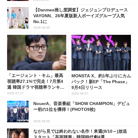
【Danmee推し度調査】ジェジュンプロデュース
VAYONN、26年夏版新人ボーイズグループ人気
No.1に
2026.08.06
「エージェント・キム」最高
MONSTA X、約1年ぶりにカム
視聴率27.1%で完走！7月第4
バック！新EP「The Phase」
週 韓国ドラマ視聴率ランキン
9月4日リリース
グ
2026.07.27
2026.08.07
NouerA、音楽番組「SHOW CHAMPION」デビュ
ー初の1位を獲得！(PHOTO9枚)
2026.08.06
ながら見では終われない名作！来週(8/10～)放送
スタート「高視聴率」韓国時代劇4選