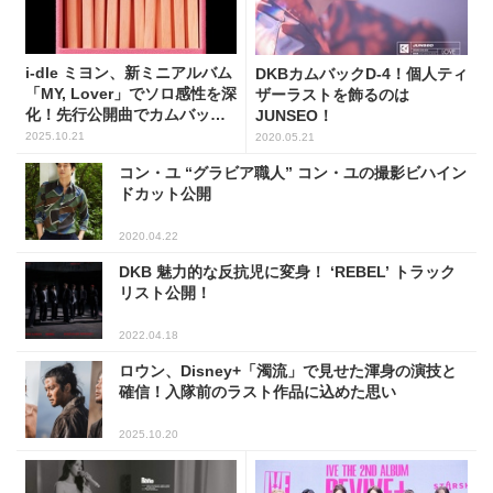
i-dle ミヨン、新ミニアルバム
DKBカムバックD-4！個人ティ
「MY, Lover」でソロ感性を深
ザーラストを飾るのは
化！先行公開曲でカムバック
JUNSEO！
始動
2025.10.21
2020.05.21
コン・ユ “グラビア職人” コン・ユの撮影ビハイン
ドカット公開
2020.04.22
DKB 魅力的な反抗児に変身！ ‘REBEL’ トラック
リスト公開！
2022.04.18
ロウン、Disney+「濁流」で見せた渾身の演技と
確信！入隊前のラスト作品に込めた思い
2025.10.20