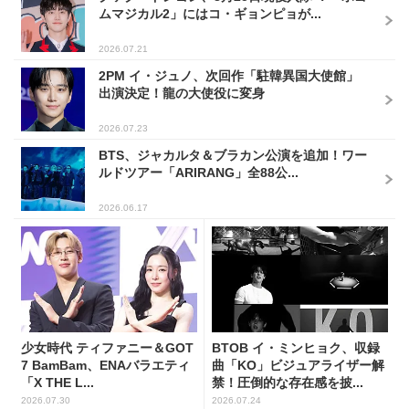
ムマジカル2」にはコ・ギョンピョが...
2026.07.21
2PM イ・ジュノ、次回作「駐韓異国大使館」
出演決定！龍の大使役に変身
2026.07.23
BTS、ジャカルタ＆ブラカン公演を追加！ワー
ルドツアー「ARIRANG」全88公...
2026.06.17
少女時代 ティファニー＆GOT
BTOB イ・ミンヒョク、収録
7 BamBam、ENAバラエティ
曲「KO」ビジュアライザー解
「X THE L...
禁！圧倒的な存在感を披...
2026.07.30
2026.07.24