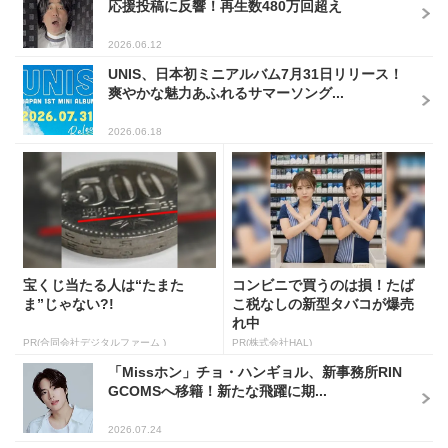
応援投稿に反響！再生数480万回超え
2026.06.12
UNIS、日本初ミニアルバム7月31日リリース！
爽やかな魅力あふれるサマーソング...
2026.06.18
宝くじ当たる人は“たまた
コンビニで買うのは損！たば
ま”じゃない?!
こ税なしの新型タバコが爆売
れ中
PR(合同会社デジタルファーム )
PR(株式会社HAL)
「Missホン」チョ・ハンギョル、新事務所RIN
GCOMSへ移籍！新たな飛躍に期...
2026.07.24