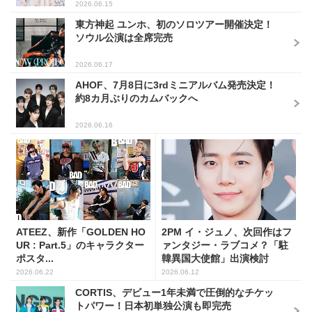
2026.06.15
東方神起 ユンホ、初のソロツアー開催決定！
ソウル公演は全席完売
2026.06.17
AHOF、7月8日に3rdミニアルバム発売決定！
約8カ月ぶりのカムバックへ
2026.06.16
ATEEZ、新作「GOLDEN HO
2PM イ・ジュノ、次回作はフ
UR : Part.5」のキャラクター
ァンタジー・ラブコメ？「駐
ポスタ...
韓異国大使館」出演検討
2026.06.22
2026.06.12
CORTIS、デビュー1年未満で圧倒的なチケッ
トパワー！日本初単独公演も即完売