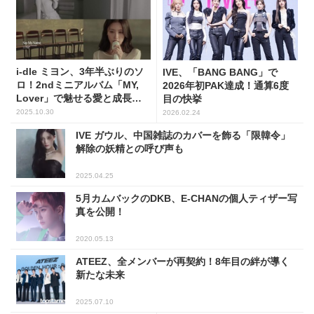
i-dle ミヨン、3年半ぶりのソ
IVE、「BANG BANG」で
ロ！2ndミニアルバム「MY,
2026年初PAK達成！通算6度
Lover」で魅せる愛と成長の
目の快挙
全記録
2025.10.30
2026.02.24
IVE ガウル、中国雑誌のカバーを飾る「限韓令」
解除の妖精との呼び声も
2025.04.25
5月カムバックのDKB、E-CHANの個人ティザー写
真を公開！
2020.05.13
ATEEZ、全メンバーが再契約！8年目の絆が導く
新たな未来
2025.07.10