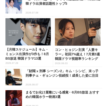
韓ドラ出演者話題性トップ5
2026.07.08
【月韓スケジュール】キム・
コン・ヒョジン主演「人妻キ
ミョンス出演作が3作も！8月
ラー」初回7%超え！7月第5週
BS放送 韓国ドラマ13選
韓国ドラマ視聴率ランキング
2026.07.28
2026.08.03
「財閥 x 刑事 シーズン2」キム・シンビ、末っ子
刑事チェ・ギョンジン役続投！成長した姿に注目
2026.08.07
まるでお化け屋敷にいる感覚‥8月BS放送 おすす
めの韓国ホラー映画3選
2026.08.07