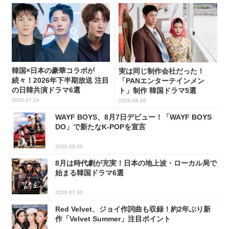
韓国×日本の豪華コラボが
実は同じ制作会社だった！
続々！2026年下半期放送 注目
「PANエンターテインメン
の日韓共演ドラマ6選
ト」制作 韓国ドラマ5選
2026.07.24
2026.08.06
WAYF BOYS、8月7日デビュー！「WAYF BOYS
DO」で新たなK-POPを宣言
2026.08.06
8月は時代劇が充実！日本の地上波・ローカル局で
始まる韓国ドラマ6選
2026.07.30
Red Velvet、ジョイ作詞曲も収録！約2年ぶり新
作「Velvet Summer」注目ポイント