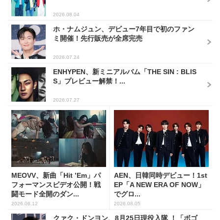
2026.08.04
ホ・ナムジュン、デビュー7年目で初のファン
ミ開催！先行販売が全席完売
2026.07.24
ENHYPEN、新ミニアルバム「THE SIN : BLIS
S」プレビュー解禁！...
2026.07.27
MEOVV、新曲「Hit ’Em」パ
AEN、日韓同時デビュー！1st
フォーマンスビデオ公開！戦
EP「A NEW ERA OF NOW」
闘モード全開のダン...
でグロ...
2026.06.12
2026.08.05
クァク・ドンヨン、8月25日現役入隊 ！「ボゴ