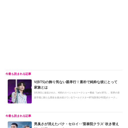
V(BTS)の飾り気ない親孝行！素朴で純粋な彼にとって
家族とは
3月29日に放送された、KBSのスペシャルトークショー番組『Let’s BTS』。世界の音
楽市場に新たな歴史を描き続けているワールドスターBTS(防弾少年団)のトーク...
男臭さが消えたパク・セロイ‥'梨泰院クラス' 吹き替え