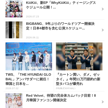
KiiiKiii、新EP「WhyKiiiKiii」ティージングス
ケジュール公開！...
2026.07.23
BIGBANG、9年ぶりのワールドツアー開催決
定！日本4都市を含む公演スケジュー...
2026.06.11
TWS、「THE HYUNDAI GLO
『カートン買い、ダメ。ゼッ
BAL」アンバサダーに就任！
タイ。』年間11万円節約の新
韓国と日本を...
型タバコが爆売れ
2026.07.02
PR(株式会社HAL)
Red Velvet、待望の完全体カムバック目前！8
月韓国ファンコン開催決定