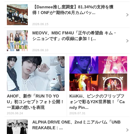
【Danmee推し度調査】81.34%の支持を獲
得！ONFが“期待の6月カムバッ...
2026.06.15
MEOVV、MBC FM4U「正午の希望曲 キム・
シニョンです」の収録に参加！(...
2026.06.10
AHOF、新作「RUN TO YO
KiiiKiii、ピンクのフリップフ
U」初コンセプトフォト公開！
ォンで彩るY2K世界観！「Ca
一直線の想いを表現
ndy Pin...
2026.06.24
2026.07.31
ALPHA DRIVE ONE、2ndミニアルバム「UNB
REAKABLE : ...