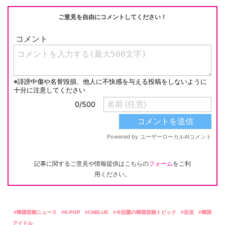
k
ご意見を自由にコメントしてください！
記事に関するご意見や情報提供はこちらの
フォーム
をご利
用ください。
韓国芸能ニュース
K-POP
CNBLUE
今話題の韓国芸能トピック
近況
韓国
アイドル