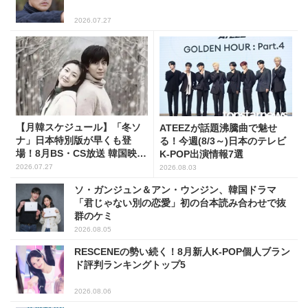
2026.07.27
【月韓スケジュール】「冬ソ
ATEEZが話題沸騰曲で魅せ
ナ」日本特別版が早くも登
る！今週(8/3～)日本のテレビ
場！8月BS・CS放送 韓国映画
K-POP出演情報7選
(全109選)
2026.07.27
2026.08.03
ソ・ガンジュン＆アン・ウンジン、韓国ドラマ
「君じゃない別の恋愛」初の台本読み合わせで抜
群のケミ
2026.08.05
RESCENEの勢い続く！8月新人K-POP個人ブラン
ド評判ランキングトップ5
2026.08.06