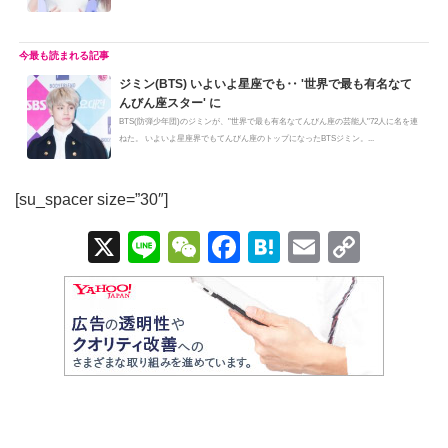
S...
ジミン(BTS) いよいよ星座でも‥ '世界で最も有名なて
んびん座スター' に
BTS(防弾少年団)のジミンが、"世界で最も有名なてんびん座の芸能人"72人に名を連
ねた。 いよいよ星座界でもてんびん座のトップになったBTSジミン。...
[su_spacer size=”30″]
X
Li
W
F
H
E
C
n
e
a
at
m
o
e
C
c
e
ail
p
h
e
n
y
at
b
a
Li
o
n
o
k