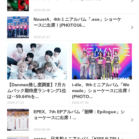
2026.06.09
NouerA、4thミニアルバム「.exe」ショーケ
ースに出席！(PHOTO16...
2026.07.27
【Danmee推し度調査】7月カ
i-dle、9thミニアルバム「We
ムバック期待度ランキング1位
made」ショーケースに出席！
は･･59.64%を...
(PHOTO...
2026.07.23
2026.07.06
EPEX、7th EPアルバム「韶華 : Epilogue」シ
ョーケースに出席！...
2026.06.09
aespa、日本初ミニアルバム「KISS N TELL」