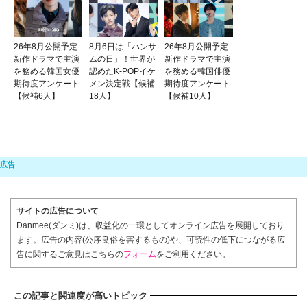
26年8月公開予定
8月6日は「ハンサ
26年8月公開予定
新作ドラマで主演
ムの日」！世界が
新作ドラマで主演
を務める韓国女優
認めたK-POPイケ
を務める韓国俳優
期待度アンケート
メン決定戦【候補
期待度アンケート
【候補6人】
18人】
【候補10人】
サイトの広告について
Danmee(ダンミ)は、収益化の一環としてオンライン広告を展開しており
ます。広告の内容(公序良俗を害するもの)や、可読性の低下につながる広
告に関するご意見はこちらの
フォーム
をご利用ください。
この記事と関連度が高いトピック