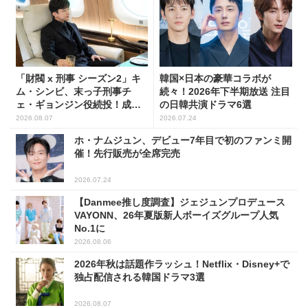
「財閥 x 刑事 シーズン2」キ
韓国×日本の豪華コラボが
ム・シンビ、末っ子刑事チ
続々！2026年下半期放送 注目
ェ・ギョンジン役続投！成長
の日韓共演ドラマ6選
した姿に注目
2026.08.07
2026.07.24
ホ・ナムジュン、デビュー7年目で初のファンミ開
催！先行販売が全席完売
2026.07.24
【Danmee推し度調査】ジェジュンプロデュース
VAYONN、26年夏版新人ボーイズグループ人気
No.1に
2026.08.06
2026年秋は話題作ラッシュ！Netflix・Disney+で
独占配信される韓国ドラマ3選
2026.08.07