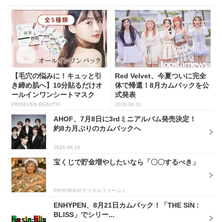
【毛穴の悩みに！キュッと引
Red Velvet、今夏ついに完全
き締め肌へ】10分貼るだけオ
体で帰還！8月カムバックを公
ールインワンシートマスク
式発表
PR(SEVEN BEAUTY)
2026.06.11
AHOF、7月8日に3rdミニアルバム発売決定！
約8カ月ぶりのカムバックへ
2026.06.16
宝くじで貯金増やしたいなら「〇〇するべき」
PR(合同会社デジタルファーム )
ENHYPEN、8月21日カムバック！「THE SIN :
BLISS」でシリー...