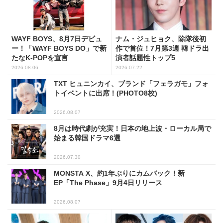
WAYF BOYS、8月7日デビュ
ナム・ジュヒョク、除隊後初
ー！「WAYF BOYS DO」で新
作で首位！7月第3週 韓ドラ出
たなK-POPを宣言
演者話題性トップ5
2026.08.06
2026.07.22
TXT ヒュニンカイ、ブランド「フェラガモ」フォ
トイベントに出席！(PHOTO8枚)
2026.08.07
8月は時代劇が充実！日本の地上波・ローカル局で
始まる韓国ドラマ6選
2026.07.30
MONSTA X、約1年ぶりにカムバック！新
EP「The Phase」9月4日リリース
2026.08.07