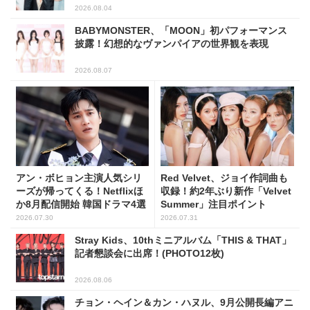
2026.08.04
BABYMONSTER、「MOON」初パフォーマンス
披露！幻想的なヴァンパイアの世界観を表現
2026.08.07
アン・ボヒョン主演人気シリ
Red Velvet、ジョイ作詞曲も
ーズが帰ってくる！Netflixほ
収録！約2年ぶり新作「Velvet
か8月配信開始 韓国ドラマ4選
Summer」注目ポイント
2026.07.30
2026.07.31
Stray Kids、10thミニアルバム「THIS & THAT」
記者懇談会に出席！(PHOTO12枚)
2026.08.06
チョン・ヘイン＆カン・ハヌル、9月公開長編アニ