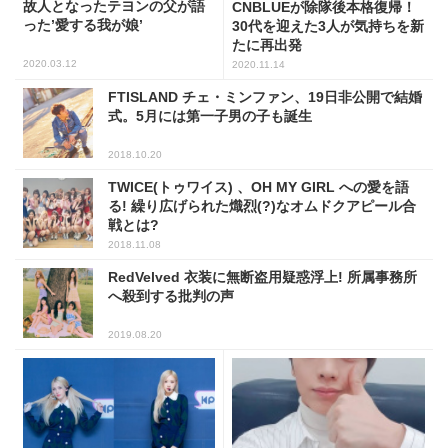
故人となったテヨンの父が語
CNBLUEが除隊後本格復帰！
った’愛する我が娘’
30代を迎えた3人が気持ちを新
たに再出発
2020.03.12
2020.11.14
FTISLAND チェ・ミンファン、19日非公開で結婚
式。5月には第一子男の子も誕生
2018.10.20
TWICE(トゥワイス) 、OH MY GIRL への愛を語
る! 繰り広げられた熾烈(?)なオムドクアピール合
戦とは?
2018.11.08
RedVelved 衣装に無断盗用疑惑浮上! 所属事務所
へ殺到する批判の声
2019.08.20