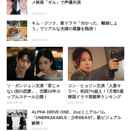
メ映画「ギル」で声優共演
2026.08.07
キム・ジソク、新ドラマ「分かった、離婚しよ
う」でリアルな夫婦の葛藤を熱演！
2026.08.04
ソ・ガンジュン主演「君じゃ
コン・ヒョジン主演「人妻キ
ない別の恋愛」、交際10年カ
ラー」初回7%超え！7月第5週
ップルスチール公開！
韓国ドラマ視聴率ランキング
2026.08.03
2026.08.03
ALPHA DRIVE ONE、2ndミニアルバム
「UNBREAKABLE : 少年BEAST」新ビジュアル
解禁！
2026.08.06