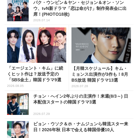
パク・ウンビン＆ヤン・セジョン＆オン・ソン
ウ、tvN新ドラマ「恋は命がけ」制作発表会に出
席！(PHOTO18枚)
2026.07.14
「エージェント・キム」に続
【月韓スケジュール】キム・
くヒット作は？放送予定の
ミョンス出演作が3作も！8月
「SBS金土」韓国ドラマ9選
BS放送 韓国ドラマ13選
2026.08.05
2026.07.28
チョン・へイン2年ぶりの主演作！来週(8/3～) 日
本配信スタートの韓国ドラマ3選
2026.07.29
ビョン・ウソク＆ホ・ナムジュンら韓流スター来
日！2026年秋 日本で会える韓国俳優10人