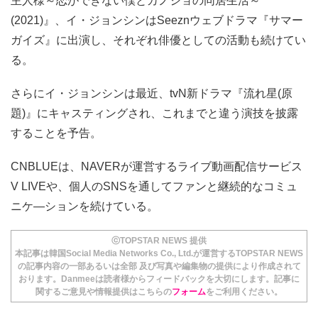
主人様～恋ができない僕とカノジョの同居生活～
(2021)』、イ・ジョンシンはSeeznウェブドラマ『サマー
ガイズ』に出演し、それぞれ俳優としての活動も続けてい
る。
さらにイ・ジョンシンは最近、tvN新ドラマ『流れ星(原
題)』にキャスティングされ、これまでと違う演技を披露
することを予告。
CNBLUEは、NAVERが運営するライブ動画配信サービス
V LIVEや、個人のSNSを通してファンと継続的なコミュ
ニケ―ションを続けている。
ⓒTOPSTAR NEWS 提供
本記事は韓国Social Media Networks Co., Ltd.が運営するTOPSTAR NEWS
の記事内容の一部あるいは全部 及び写真や編集物の提供により作成されて
おります。Danmeeは読者様からフィードバックを大切にします。記事に
関するご意見や情報提供はこちらの
フォーム
をご利用ください。