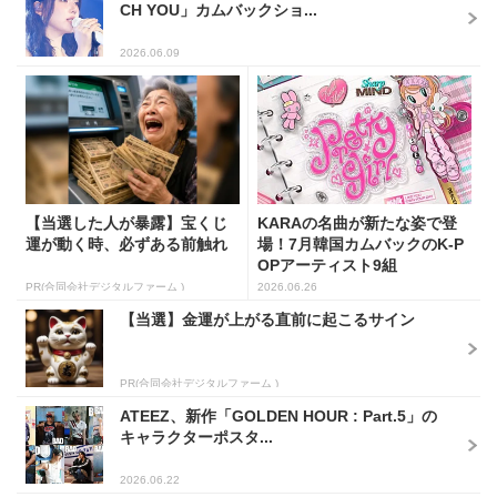
CH YOU」カムバックショ...
2026.06.09
【当選した人が暴露】宝くじ
KARAの名曲が新たな姿で登
運が動く時、必ずある前触れ
場！7月韓国カムバックのK-P
OPアーティスト9組
PR(合同会社デジタルファーム )
2026.06.26
【当選】金運が上がる直前に起こるサイン
PR(合同会社デジタルファーム )
ATEEZ、新作「GOLDEN HOUR : Part.5」の
キャラクターポスタ...
2026.06.22