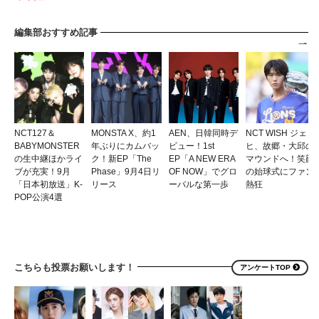
編集部おすすめ記事
NCT127＆
MONSTA X、約1
AEN、日韓同時デ
NCT WISH ジェ
BABYMONSTER
年ぶりにカムバッ
ビュー！1st
ヒ、故郷・大邱の
の生中継ほかライ
ク！新EP「The
EP「A NEW ERA
マウンドへ！笑顔
ブが充実！9月
Phase」9月4日リ
OF NOW」でグロ
の始球式にファン
「日本初放送」K-
リース
ーバルな第一歩
熱狂
POP公演4選
こちらも投票お願いします！
アンケートTOP