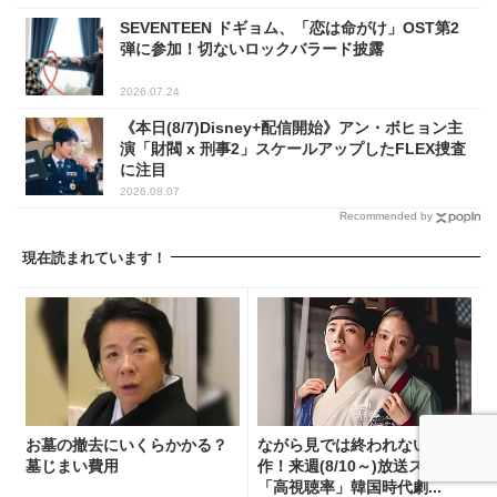
SEVENTEEN ドギョム、「恋は命がけ」OST第2
弾に参加！切ないロックバラード披露
2026.07.24
《本日(8/7)Disney+配信開始》アン・ボヒョン主
演「財閥 x 刑事2」スケールアップしたFLEX捜査
に注目
2026.08.07
Recommended by
現在読まれています！
お墓の撤去にいくらかかる？
ながら見では終われない名
墓じまい費用
作！来週(8/10～)放送スタート
「高視聴率」韓国時代劇...