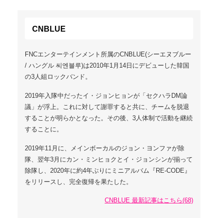
CNBLUE
FNCエンターテインメント所属のCNBLUE(シーエヌブルー
/ ハングル 씨엔블루)は2010年1月14日にデビューした韓国
の3人組ロックバンド。
2019年入隊中だったイ・ジョンヒョンが「セクハラDM論
議」が浮上。これに対して謝罪すると共に、チームを脱退
することが明らかとなった。その後、3人体制で活動を継続
することに。
2019年11月に、メインボーカルのジョン・ヨンファが除
隊、翌年3月にカン・ミンヒョクとイ・ジョンシンが揃って
除隊し、2020年に約4年ぶりにミニアルバム『RE-CODE』
をリリースし、完全復帰を果たした。
CNBLUE 最新記事はこちら(68)