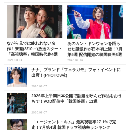
ながら見では終われない名
あのカン・ドンウォンを踊ら
作！来週(8/10～)放送スタート
せた話題作が日本初上陸！7月
「高視聴率」韓国時代劇4選
第5週 配信開始の韓国映画6選
2026.08.04
2026.07.16
ナナ、ブランド「フェラガモ」フォトイベントに
出席！(PHOTO3枚)
2026.08.07
2026年上半期日本公開で話題を呼んだ作品をおう
ちで！VOD配信中「韓国映画」11選
2026.08.07
「エージェント・キム」最高視聴率27.1%で完
走！7月第4週 韓国ドラマ視聴率ランキング