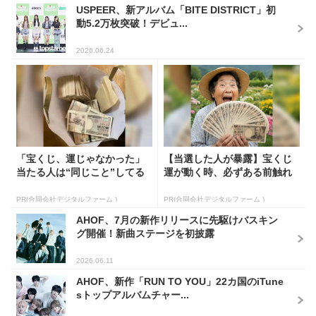
USPEER、新アルバム「BITE DISTRICT」初
動5.2万枚突破！デビュ...
2026.06.24
「宝くじ、運じゃなかった」
【当選した人が暴露】宝くじ
当たる人は“同じこと”してる
運が動く時、必ずある前触れ
PR(合同会社デジタルファーム )
PR(合同会社デジタルファーム )
AHOF、7月の新作リリースに先駆けバスキン
グ開催！新曲ステージを初披露
2026.06.11
AHOF、新作「RUN TO YOU」22カ国のiTune
sトップアルバムチャー...