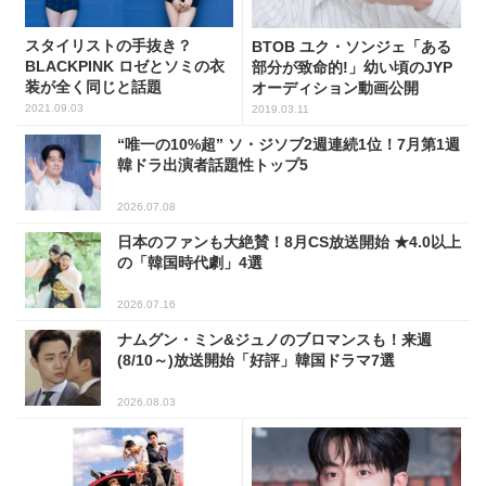
スタイリストの手抜き？
BTOB ユク・ソンジェ「ある
BLACKPINK ロゼとソミの衣
部分が致命的!」幼い頃のJYP
装が全く同じと話題
オーディション動画公開
2021.09.03
2019.03.11
“唯一の10%超” ソ・ジソブ2週連続1位！7月第1週
韓ドラ出演者話題性トップ5
2026.07.08
日本のファンも大絶賛！8月CS放送開始 ★4.0以上
の「韓国時代劇」4選
2026.07.16
ナムグン・ミン&ジュノのブロマンスも！来週
(8/10～)放送開始「好評」韓国ドラマ7選
2026.08.03