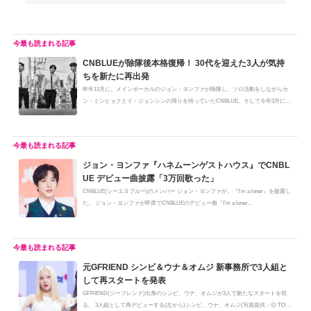
CNBLUEが除隊後本格復帰！ 30代を迎えた3人が気持
ちを新たに再出発
昨年11月に、メインボーカルのジョン・ヨンファが除隊し、ソロ活動をしながらカ
ン・ミンヒョクとイ・ジョンシンの帰りを待っていたCNBLUE。そして今年3月に
2...
ジョン・ヨンファ『ハネムーンゲストハウス』でCNBL
UE デビュー曲披露「3万回歌った」
CNBLUE(シーエヌブルー)のメンバー ジョン・ヨンファが、『I'm a loner』を披露し
た。 ジョン・ヨンファが即席でCNBLUEのデビュー曲『I'm a loner...
元GFRIEND シンビ＆ウナ＆オムジ 新事務所で3人組と
して再スタートを発表
GFRIEND(ジーフレンド)出身のシンビ、ウナ、オムジが3人で新たなスタートを切
る。 3人組として再デビューする(左から)シンビ、ウナ、オムジ(写真提供：ⓒ TOP