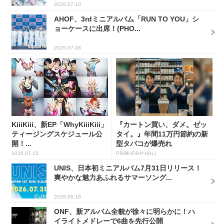
2026.07.10
AHOF、3rdミニアルバム「RUN TO YOU」シ
ョーケースに出席！(PHO...
2026.07.08
KiiiKiii、新EP「WhyKiiiKiii」
『カートン買い、ダメ。ゼッ
ティージングスケジュール公
タイ。』年間11万円節約の新
開！...
型タバコが爆売れ
2026.07.23
PR(株式会社HAL)
UNIS、日本初ミニアルバム7月31日リリース！
爽やかな魅力あふれるサマーソング...
2026.06.18
ONF、新アルバム全貌が徐々に明らかに！ハ
イライトメドレーで6曲を先行公開