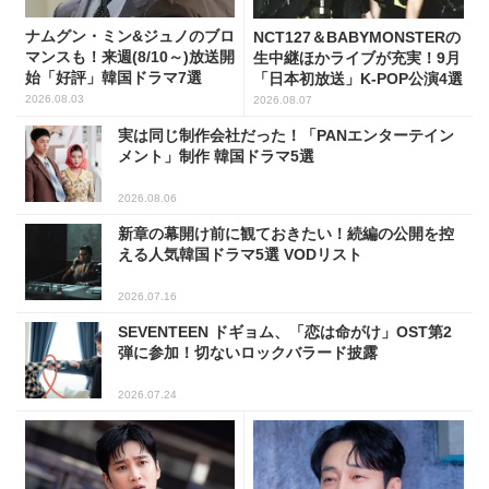
ナムグン・ミン&ジュノのブロ
NCT127＆BABYMONSTERの
マンスも！来週(8/10～)放送開
生中継ほかライブが充実！9月
始「好評」韓国ドラマ7選
「日本初放送」K-POP公演4選
2026.08.03
2026.08.07
実は同じ制作会社だった！「PANエンターテイン
メント」制作 韓国ドラマ5選
2026.08.06
新章の幕開け前に観ておきたい！続編の公開を控
える人気韓国ドラマ5選 VODリスト
2026.07.16
SEVENTEEN ドギョム、「恋は命がけ」OST第2
弾に参加！切ないロックバラード披露
2026.07.24