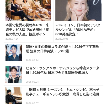
本国で驚異の視聴率45%！来
i-dle ミヨン、日本初のデジタ
週テレビ大阪で放送開始「黄
ルシングル「RUN AWAY」
金の私の人生」観想ポイント5
8/10発売決定！
選
2026.07.14
2026.08.06
韓国×日本の豪華コラボが続々！2026年下半期放
送 注目の日韓共演ドラマ6選
2026.07.24
ビョン・ウソク＆ホ・ナムジュンら韓流スター来
日！2026年秋 日本で会える韓国俳優10人
2026.08.04
「財閥 x 刑事 シーズン2」キム・シンビ、末っ子
刑事チェ・ギョンジン役続投！成長した姿に注目
2026.08.07