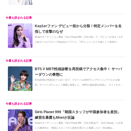
Kep1erファン デビュー前から分裂！特定メンバーを名
指しで攻撃のなぜ
Mnetのオーディション番組『Girls Planet 999：少女大戦』で、デビューが決まった9
人組ガールズグループKep1er(ケプラー)。 TXTヒュニンカイの妹として放送中...
BTS V MBTI性格診断を再投稿でアクセス集中！ サーバ
ーダウンの事態に
BTS(防弾少年団)V(ブイ)の一言で、グローバルMBTIウェブサイトにアクセスが殺
到。サーバーダウンという事態に発展した。 MBTIの新結果を投稿し、サイトをサ
ー...
Girls Planet 999「韓国スタッフが中国参加者を差別」
練習生暴露もMnetが反論
Mnetのオーディション番組『Girls Planet 999：少女大戦(以下、Girls Planet)』に出演
した練習生が、韓国人スタッフから差別を受けたと暴露したが、Mnet側は...