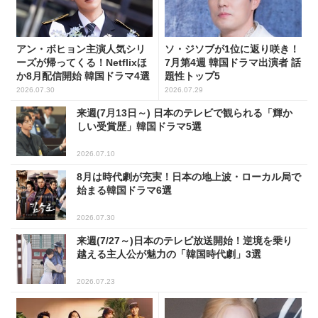
アン・ボヒョン主演人気シリ
ソ・ジソブが1位に返り咲き！
ーズが帰ってくる！Netflixほ
7月第4週 韓国ドラマ出演者 話
か8月配信開始 韓国ドラマ4選
題性トップ5
2026.07.30
2026.07.29
来週(7月13日～) 日本のテレビで観られる「輝か
しい受賞歴」韓国ドラマ5選
2026.07.10
8月は時代劇が充実！日本の地上波・ローカル局で
始まる韓国ドラマ6選
2026.07.30
来週(7/27～)日本のテレビ放送開始！逆境を乗り
越える主人公が魅力の「韓国時代劇」3選
2026.07.23