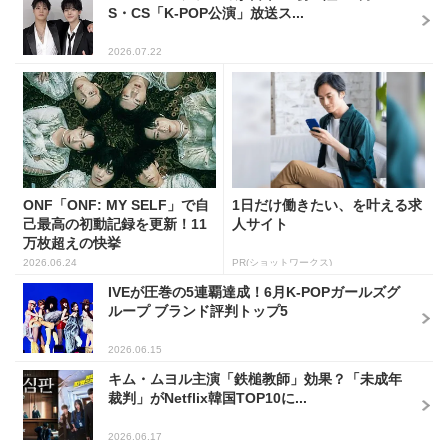
S・CS「K-POP公演」放送ス...
2026.07.22
ONF「ONF: MY SELF」で自
1日だけ働きたい、を叶える求
己最高の初動記録を更新！11
人サイト
万枚超えの快挙
2026.06.24
PR(ショットワークス)
IVEが圧巻の5連覇達成！6月K-POPガールズグ
ループ ブランド評判トップ5
2026.06.15
キム・ムヨル主演「鉄槌教師」効果？「未成年
裁判」がNetflix韓国TOP10に...
2026.06.17