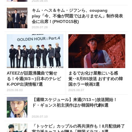
2026.08.05
キム・ヘス＆キム・ジフンら、coupang
play「今、不倫が問題ではありません」制作発表
会に出席！(PHOTO15枚)
2026.07.28
ATEEZが話題沸騰曲で魅せ
まるでお化け屋敷にいる感
る！今週(8/3～)日本のテレビ
覚‥8月BS放送 おすすめの韓
K-POP出演情報7選
国ホラー映画3選
2026.08.03
2026.08.07
【週韓スケジュール】来週(7/13～)放送開始！
ド・ギョンス初主演作ほか韓国時代劇6選
2026.07.10
「トッケビ」カップルの再共演作も！8月配信終了
実力派キャストが贈る「韓国ドラマ」5選