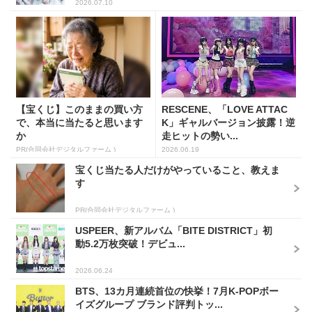
2026.07.10
【宝くじ】このままの買い方
RESCENE、「LOVE ATTAC
で、本当に当たると思います
K」ギャルバージョン披露！逆
か
走ヒットの勢い...
PR(合同会社デジタルファーム )
2026.06.19
宝くじ当たる人だけがやっていること、教えま
す
PR(合同会社デジタルファーム )
USPEER、新アルバム「BITE DISTRICT」初
動5.2万枚突破！デビュ...
2026.06.24
BTS、13カ月連続首位の快挙！7月K-POPボー
イズグループ ブランド評判トッ...