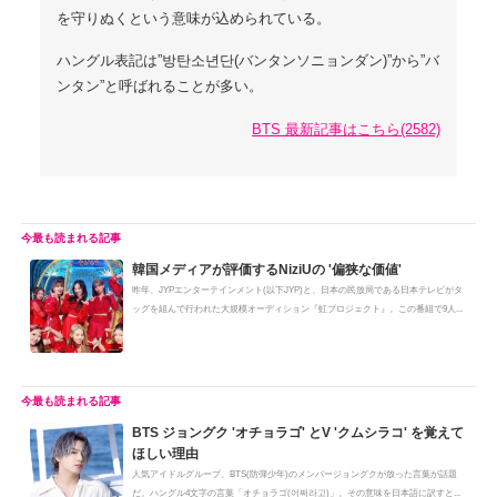
を守りぬくという意味が込められている。
ハングル表記は”방탄소년단(バンタンソニョンダン)”から”バ
ンタン”と呼ばれることが多い。
BTS 最新記事はこちら(2582)
韓国メディアが評価するNiziUの '偏狭な価値'
昨年、JYPエンターテインメント(以下JYP)と、日本の民放局である日本テレビがタ
ッグを組んで行われた大規模オーディション『虹プロジェクト』。この番組で9人...
BTS ジョングク 'オチョラゴ' とV 'クムシラコ' を覚えて
ほしい理由
人気アイドルグループ、BTS(防弾少年)のメンバージョングクが放った言葉が話題
だ。ハングル4文字の言葉「オチョラゴ(어쩌라고)」。その意味を日本語に訳すと...