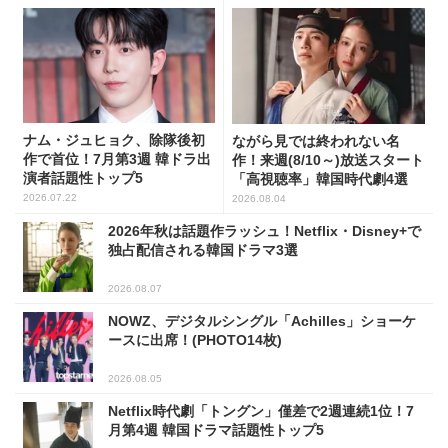
ナム・ジュヒョク、除隊後初
ながら見では終われない名
作で首位！7月第3週 韓ドラ出
作！来週(8/10～)放送スタート
演者話題性トップ5
「高視聴率」韓国時代劇4選
2026.07.22
2026.08.04
2026年秋は話題作ラッシュ！Netflix・Disney+で
独占配信される韓国ドラマ3選
2026.08.07
NOWZ、デジタルシングル「Achilles」ショーケ
ースに出席！(PHOTO14枚)
2026.08.05
Netflix時代劇「トングン」僅差で2週連続1位！7
月第4週 韓国ドラマ話題性トップ5