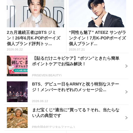
2カ月連続王者はBTS ジミ
“同性も魅了” ATEEZ サンがラ
ン！26年6月K-POPボーイズ
ンクイン！7月K-POPボーイズ
個人ブランド評判トッ...
個人ブランド...
2026.06.22
2026.07.21
【貼るだけニキビケア】“ポツン”ときたら簡単
ポイントケアでお悩み解決！
PR(SEVEN BEAUTY)
BTS、デビュー日をARMYと祝う特別なステー
ジ！メンバーそれぞれのメッセージ公...
2026.06.12
まだ宝くじ“適当に”買ってる？それ、当たらな
い人の典型です
PR(合同会社デジタルファーム )