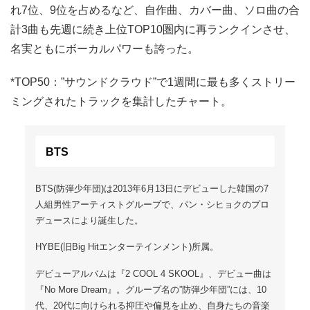
れ7位、9位を占めるなど、自作曲、カバー曲、ソロ曲の合
計3曲も先週に続き上位TOP10圏内に再ランクインさせ、
名実ともにボーカルパワーも誇った。
*TOP50：”サウンドクラウド”で1週間に最も多くストリー
ミングされたトラックを集計したチャート。
BTS
BTS(防弾少年団)は2013年6月13日にデビューした韓国の7
人組男性アーティストグループで、パン・シヒョクのプロ
デュースにより誕生した。
HYBE(旧Big Hitエンターテインメント)所属。
デビューアルバムは『2 COOL 4 SKOOL』、デビュー曲は
『No More Dream』。グループ名の”防弾少年団”には、10
代、20代に向けられる抑圧や偏見を止め、自身たちの音楽