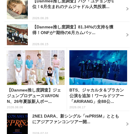
【Danmee推し度調査】パク・ユチョンが1
位！6月生まれのナムジャドル人気投票...
2026.06.26
【Danmee推し度調査】81.34%の支持を獲
得！ONFが“期待の6月カムバッ...
2026.06.15
【Danmee推し度調査】ジェ
BTS、ジャカルタ＆ブラカン
ジュンプロデュースVAYON
公演を追加！ワールドツアー
N、26年夏版新人ボー...
「ARIRANG」全88公...
2026.08.06
2026.06.17
2NE1 DARA、新シングル「rePRISM」ととも
にアジアファンコンツアー開...
2026.07.01