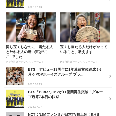
2026.07.13
同じ宝くじなのに、当たる人
宝くじ当たる人だけがやって
と外れる人の違い実は“こ
いること、教えます
こ”でした
PR(合同会社デジタルファーム )
PR(合同会社デジタルファーム )
BTS、デビュー13周年に1年連続首位達成！6
月K-POPボーイズグループ ブラ...
2026.06.15
BTS「Butter」MVが11億回再生突破！グルー
プ通算7本目の快挙
2026.07.27
NCT JNJMファンミが日本TV初上陸！8月B