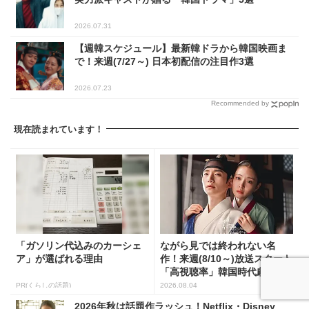
2026.07.31
【週韓スケジュール】最新韓ドラから韓国映画ま
で！来週(7/27～) 日本初配信の注目作3選
2026.07.23
Recommended by
現在読まれています！
「ガソリン代込みのカーシェ
ながら見では終われない名
ア」が選ばれる理由
作！来週(8/10～)放送スタート
「高視聴率」韓国時代劇...
PR(くらしの話題)
2026.08.04
2026年秋は話題作ラッシュ！Netflix・Disney