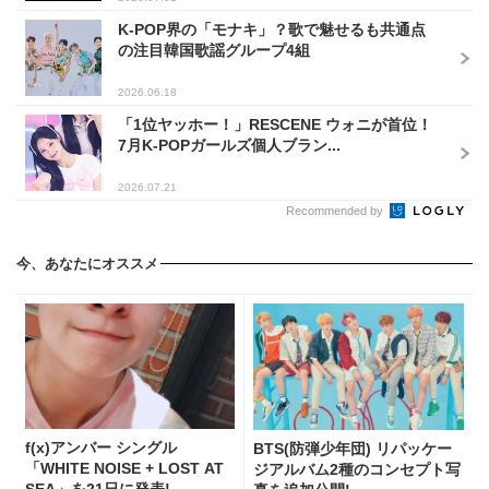
K-POP界の「モナキ」？歌で魅せるも共通点
の注目韓国歌謡グループ4組
2026.06.18
「1位ヤッホー！」RESCENE ウォニが首位！
7月K-POPガールズ個人ブラン...
2026.07.21
Recommended by
今、あなたにオススメ
f(x)アンバー シングル
BTS(防弾少年団) リパッケー
「WHITE NOISE + LOST AT
ジアルバム2種のコンセプト写