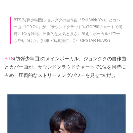
BTS(防弾少年団)ジョングクの自作曲『Still With You』とカバ
ー曲『IF YOU』が、”サウンドクラウド”のTOP50チャートで同
時に1位を獲得。圧倒的な人気と強さに加え、ボーカルパワー
も見せつけた。(記事・写真提供：ⓒ TOPSTAR NEWS)
BTS
(防弾少年団)のメインボーカル、ジョングクの自作曲
とカバー曲が、サウンドクラウドチャートで1位を同時に
占め、圧倒的なストリーミングパワーを見せつけた。