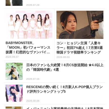
2026.07.29
BABYMONSTER、
コン・ヒョジン主演「人妻キ
「MOON」初パフォーマンス
ラー」初回7%超え！7月第5週
披露！幻想的なヴァンパイア
韓国ドラマ視聴率ランキング
の世界観を表現
2026.08.07
2026.08.03
日本のファンも大絶賛！8月CS放送開始 ★4.0以上
の「韓国時代劇」4選
2026.07.16
RESCENEの勢い続く！8月新人K-POP個人ブラン
ド評判ランキングトップ5
2026.08.06
イ・ジュニョン入隊前最後の主演作も！8月本国放