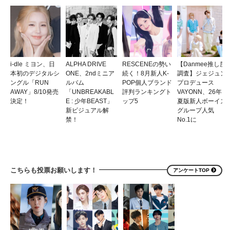
i-dle ミヨン、日
ALPHA DRIVE
RESCENEの勢い
【Danmee推し度
本初のデジタルシ
ONE、2ndミニア
続く！8月新人K-
調査】ジェジュン
ングル「RUN
ルバム
POP個人ブランド
プロデュース
AWAY」8/10発売
「UNBREAKABL
評判ランキングト
VAYONN、26年
決定！
E : 少年BEAST」
ップ5
夏版新人ボーイズ
新ビジュアル解
グループ人気
禁！
No.1に
こちらも投票お願いします！
アンケートTOP