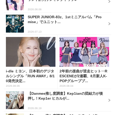
2026.08.06
SUPER JUNIOR-83z、1stミニアルバム「Pro
mise」でユニット...
2026.07.13
i-dle ミヨン、日本初のデジタ
2年前の楽曲が逆走ヒット･･R
ルシングル「RUN AWAY」8/1
ESCENEが2連覇、8月新人K-
0発売決定...
POPグループブ...
2026.08.06
2026.08.04
【Danmee推し度調査】Kep1ianの団結力が後
押し！Kep1er ヒカルが...
2026.06.19