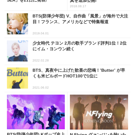
SEA」を21日に発表!
真を追加公開!
2018.08.17
BTS(防弾少年団) V、自作曲「風景」が海外で大注
目！フランス、アメリカなどで特集報道
2019.04.01
少女時代 テヨン 2月の歌手ブランド評判1位！2位
にイム・ヨンウン続く
2022.02.28
BTS、真夜中に上げた歓喜の悲鳴！’Butter’ が早
くも米ビルボードHOT100で1位に
2021.06.02
BTS(防弾少年団) Kポップ史上
N.Flying グァンジンを除いた