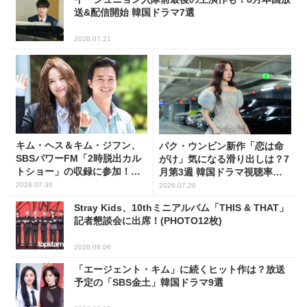
送&配信開始 韓国ドラマ7選
2026.07.21
キム・ヘス＆キム・ジフン、
パク・ウンビン新作「恋は命
SBSパワーFM「2時脱出カル
がけ」気になる滑り出しは？7
トショー」の収録に参加！
月第3週 韓国ドラマ視聴率ラ
(PHOTO7枚)
ンキング
2026.07.30
2026.07.20
Stray Kids、10thミニアルバム「THIS & THAT」
記者懇談会に出席！(PHOTO12枚)
2026.08.06
「エージェント・キム」に続くヒット作は？放送
予定の「SBS金土」韓国ドラマ9選