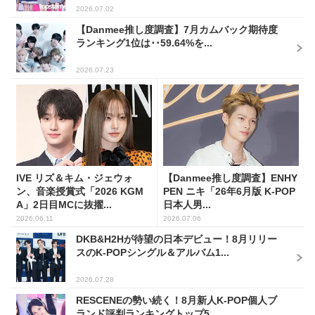
2026.07.02
【Danmee推し度調査】7月カムバック期待度
ランキング1位は･･59.64%を...
2026.07.23
IVE リズ＆キム・ジェウォ
【Danmee推し度調査】ENHY
ン、音楽授賞式「2026 KGM
PEN ニキ「26年6月版 K-POP
A」2日目MCに抜擢...
日本人男...
2026.06.11
2026.07.06
DKB&H2Hが待望の日本デビュー！8月リリー
スのK-POPシングル＆アルバム1...
2026.07.28
RESCENEの勢い続く！8月新人K-POP個人ブ
ランド評判ランキングトップ5