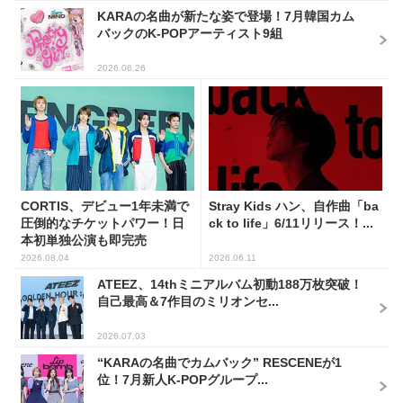
KARAの名曲が新たな姿で登場！7月韓国カム
バックのK-POPアーティスト9組
2026.06.26
CORTIS、デビュー1年未満で
Stray Kids ハン、自作曲「ba
圧倒的なチケットパワー！日
ck to life」6/11リリース！...
本初単独公演も即完売
2026.08.04
2026.06.11
ATEEZ、14thミニアルバム初動188万枚突破！
自己最高＆7作目のミリオンセ...
2026.07.03
“KARAの名曲でカムバック” RESCENEが1
位！7月新人K-POPグループ...