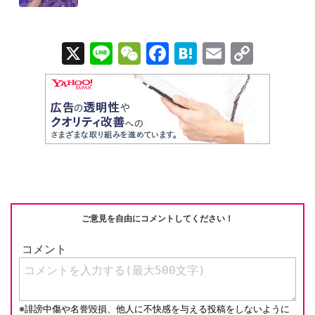
X
Li
W
F
H
E
C
n
e
a
at
m
o
e
C
c
e
ail
p
h
e
n
y
at
b
a
Li
o
n
o
k
k
ご意見を自由にコメントしてください！