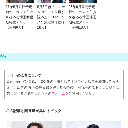
26年8月公開予定
8月6日は「ハンサ
26年8月公開予定
新作ドラマで主演
ムの日」！世界が
新作ドラマで主演
を務める韓国女優
認めたK-POPイケ
を務める韓国俳優
期待度アンケート
メン決定戦【候補
期待度アンケート
【候補6人】
18人】
【候補10人】
サイトの広告について
Danmee(ダンミ)は、収益化の一環としてオンライン広告を展開しており
ます。広告の内容(公序良俗を害するもの)や、可読性の低下につながる広
告に関するご意見はこちらの
フォーム
をご利用ください。
この記事と関連度が高いトピック