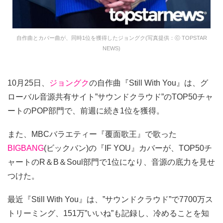
自作曲とカバー曲が、同時1位を獲得したジョングク(写真提供：ⓒ TOPSTAR
NEWS)
10月25日、
ジョングク
の自作曲『Still With You』は、グ
ローバル音源共有サイト”サウンドクラウド”のTOP50チャ
ートのPOP部門で、前週に続き1位を獲得。
また、MBCバラエティー『覆面歌王』で歌った
BIGBANG
(ビックバン)の『IF YOU』カバーが、TOP50チ
ャートのR＆B＆Soul部門で1位になり、音源の底力を見せ
つけた。
最近『Still With You』は、”サウンドクラウド”で7700万ス
トリーミング、151万”いいね”も記録し、冷めることを知