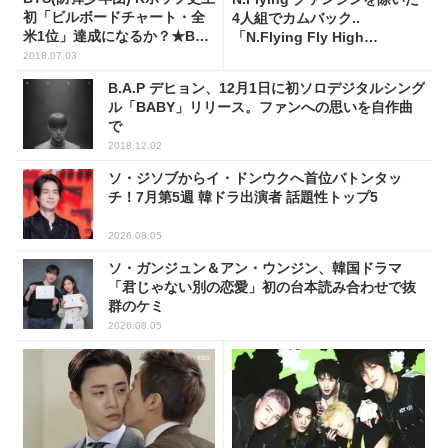
初「ビルボードチャート・全
4人組でカムバック..
米1位」達成になるか？★BTS
「N.Flying Fly High
の最新ニュースまとめ★
Project」2枚目のシングルを
2018.07.03
リリース
B.A.P デヒョン、12月1日に初ソロデジタルシング
ル「BABY」リリース。ファンへの思いを自作曲
で
2018.12.02
ソ・ジソブからイ・ドンウクへ首位バトンタッ
チ！7月第5週 韓ドラ出演者 話題性トップ5
2026.08.05
ソ・ガンジュン＆アン・ウンジン、韓国ドラマ
「君じゃない別の恋愛」初の台本読み合わせで抜
群のケミ
2026.08.05