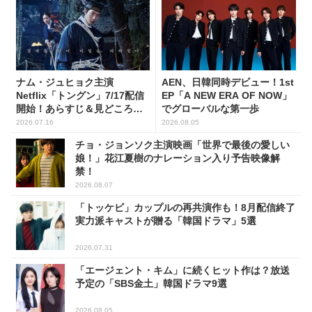
ナム・ジュヒョク主演
AEN、日韓同時デビュー！1st
Netflix「トングン」7/17配信
EP「A NEW ERA OF NOW」
開始！あらすじ＆見どころを
でグローバルな第一歩
チェック
2026.07.16
2026.08.05
チョ・ジョンソク主演映画「世界で最後の愛しい
娘！」花江夏樹のナレーション入り予告映像解
禁！
2026.08.07
「トッケビ」カップルの再共演作も！8月配信終了
実力派キャストが贈る「韓国ドラマ」5選
2026.07.31
「エージェント・キム」に続くヒット作は？放送
予定の「SBS金土」韓国ドラマ9選
2026.08.05