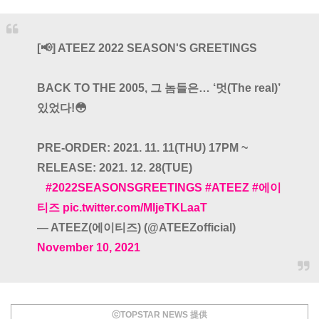
[📢] ATEEZ 2022 SEASON'S GREETINGS
⠀
BACK TO THE 2005, 그 놈들은… ‘멋(The real)’
있었다!😳
⠀
PRE-ORDER: 2021. 11. 11(THU) 17PM ~
RELEASE: 2021. 12. 28(TUE)
⠀
#2022SEASONSGREETINGS
#ATEEZ
#에이
티즈
pic.twitter.com/MljeTKLaaT
— ATEEZ(에이티즈) (@ATEEZofficial)
November 10, 2021
ⓒTOPSTAR NEWS 提供