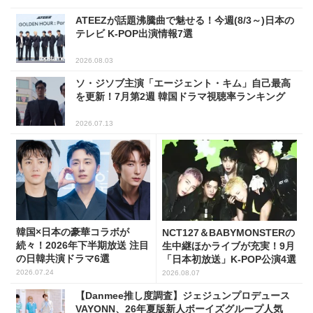
ATEEZが話題沸騰曲で魅せる！今週(8/3～)日本の
テレビ K-POP出演情報7選
2026.08.03
ソ・ジソブ主演「エージェント・キム」自己最高
を更新！7月第2週 韓国ドラマ視聴率ランキング
2026.07.13
韓国×日本の豪華コラボが
NCT127＆BABYMONSTERの
続々！2026年下半期放送 注目
生中継ほかライブが充実！9月
の日韓共演ドラマ6選
「日本初放送」K-POP公演4選
2026.07.24
2026.08.07
【Danmee推し度調査】ジェジュンプロデュース
VAYONN、26年夏版新人ボーイズグループ人気