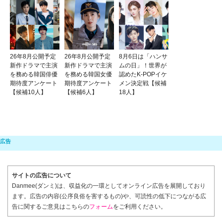
26年8月公開予定
26年8月公開予定
8月6日は「ハンサ
新作ドラマで主演
新作ドラマで主演
ムの日」！世界が
を務める韓国俳優
を務める韓国女優
認めたK-POPイケ
期待度アンケート
期待度アンケート
メン決定戦【候補
【候補10人】
【候補6人】
18人】
サイトの広告について
Danmee(ダンミ)は、収益化の一環としてオンライン広告を展開しており
ます。広告の内容(公序良俗を害するもの)や、可読性の低下につながる広
告に関するご意見はこちらの
フォーム
をご利用ください。