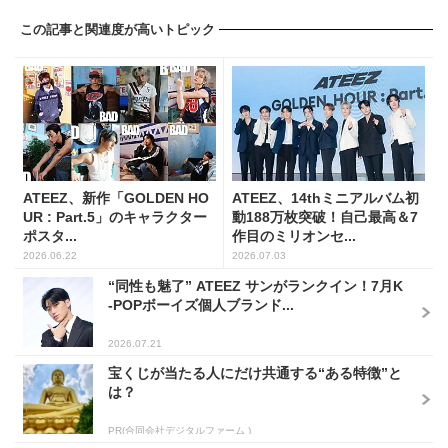
この記事と関連度が高いトピック
ATEEZ、新作「GOLDEN HO
ATEEZ、14thミニアルバム初
UR : Part.5」のキャラクター
動188万枚突破！自己最高＆7
ポスタ...
作目のミリオンセ...
2026.06.22
2026.07.03
“同性も魅了” ATEEZ サンがランクイン！7月K
-POPボーイズ個人ブランド...
2026.07.21
宝くじが当たる人にだけ共通する“ある特徴”と
は？
PR(合同会社デジタルファーム )