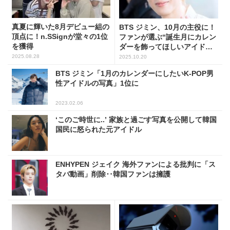
真夏に輝いた8月デビュー組の
BTS ジミン、10月の主役に！
頂点に！n.SSignが堂々の1位
ファンが選ぶ“誕生月にカレン
を獲得
ダーを飾ってほしいアイド
ル”堂々の1位
2025.08.28
2025.10.20
BTS ジミン「1月のカレンダーにしたいK-POP男
性アイドルの写真」1位に
2023.02.06
‘このご時世に..’ 家族と過ごす写真を公開して韓国
国民に怒られた元アイドル
ENHYPEN ジェイク 海外ファンによる批判に「ス
タバ動画」削除‥韓国ファンは擁護