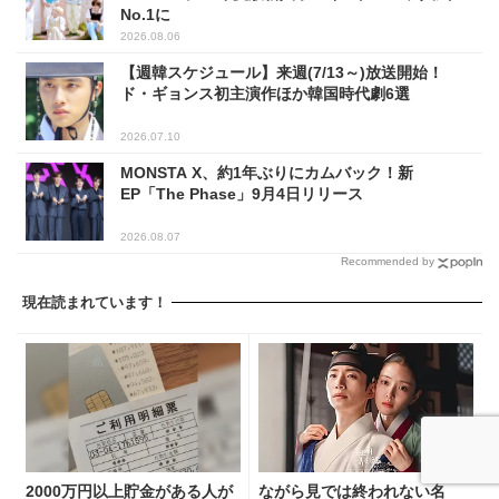
No.1に
2026.08.06
【週韓スケジュール】来週(7/13～)放送開始！
ド・ギョンス初主演作ほか韓国時代劇6選
2026.07.10
MONSTA X、約1年ぶりにカムバック！新
EP「The Phase」9月4日リリース
2026.08.07
Recommended by
現在読まれています！
2000万円以上貯金がある人が
ながら見では終われない名