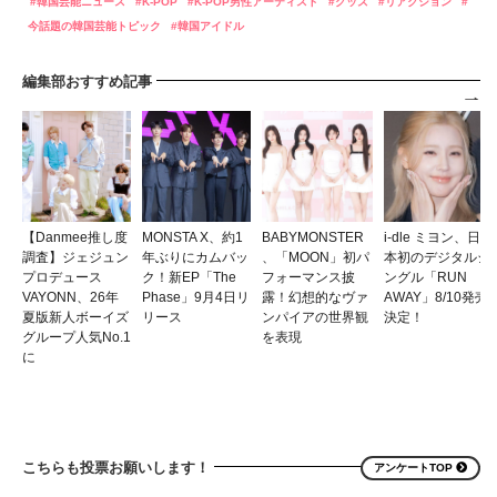
韓国芸能ニュース
K-POP
K-POP男性アーティスト
グッズ
リアクション
今話題の韓国芸能トピック
韓国アイドル
編集部おすすめ記事
【Danmee推し度
MONSTA X、約1
BABYMONSTER
i-dle ミヨン、日
調査】ジェジュン
年ぶりにカムバッ
、「MOON」初パ
本初のデジタルシ
プロデュース
ク！新EP「The
フォーマンス披
ングル「RUN
VAYONN、26年
Phase」9月4日リ
露！幻想的なヴァ
AWAY」8/10発売
夏版新人ボーイズ
リース
ンパイアの世界観
決定！
グループ人気No.1
を表現
に
こちらも投票お願いします！
アンケートTOP