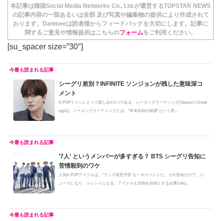
本記事は韓国Social Media Networks Co., Ltd.が運営するTOPSTAR NEWS
の記事内容の一部あるいは全部 及び写真や編集物の提供により作成されて
おります。Danmeeは読者様からフィードバックを大切にします。記事に
関するご意見や情報提供はこちらの
フォーム
をご利用ください。
[su_spacer size=”30″]
シーグリ差別？INFINITE ソンジョンが残した意味深コ
メント
K-POPファンにとって楽しみの1つである、シーズングリーティング(Season’s Greeti
ng(s))。シーズングリーティングとは、"年末年始の挨拶"という意...
’7人’ というメンバーが多すぎる？ BTS シーグリ告知に
苦情殺到のワケ
人気K-POPアイドルは、"グッズ発売予告"も一大イベントだ。その告知だけで、ニ
ュースになり、トレンドになる。アイドルも営利を目的とする企業の&q...