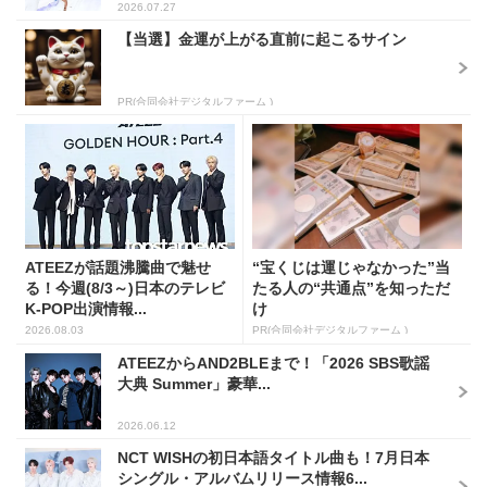
2026.07.27
【当選】金運が上がる直前に起こるサイン
PR(合同会社デジタルファーム )
ATEEZが話題沸騰曲で魅せ
“宝くじは運じゃなかった”当
る！今週(8/3～)日本のテレビ
たる人の“共通点”を知っただ
K-POP出演情報...
け
2026.08.03
PR(合同会社デジタルファーム )
ATEEZからAND2BLEまで！「2026 SBS歌謡
大典 Summer」豪華...
2026.06.12
NCT WISHの初日本語タイトル曲も！7月日本
シングル・アルバムリリース情報6...