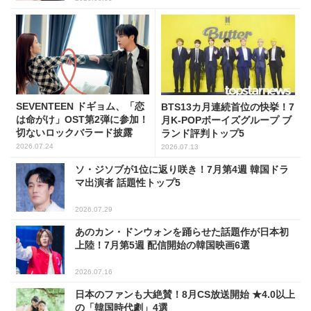
SEVENTEEN ドギョム、「恋
BTS13カ月連続首位の快挙！7
は命がけ」OST第2弾に参加！
月K-POPボーイズグループ ブ
切ないロックバラード披露
ランド評判トップ5
2026.07.24
2026.07.13
ソ・ジソブが1位に返り咲き！7月第4週 韓国ドラ
マ出演者 話題性トップ5
2026.07.29
あのカン・ドンウォンを踊らせた話題作が日本初
上陸！7月第5週 配信開始の韓国映画6選
2026.07.16
日本のファンも大絶賛！8月CS放送開始 ★4.0以上
の「韓国時代劇」4選