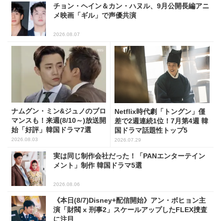
チョン・ヘイン＆カン・ハヌル、9月公開長編アニ
メ映画「ギル」で声優共演
2026.08.07
ナムグン・ミン&ジュノのブロ
Netflix時代劇「トングン」僅
マンスも！来週(8/10～)放送開
差で2週連続1位！7月第4週 韓
始「好評」韓国ドラマ7選
国ドラマ話題性トップ5
2026.08.03
2026.07.29
実は同じ制作会社だった！「PANエンターテイン
メント」制作 韓国ドラマ5選
2026.08.06
《本日(8/7)Disney+配信開始》アン・ボヒョン主
演「財閥 x 刑事2」スケールアップしたFLEX捜査
に注目