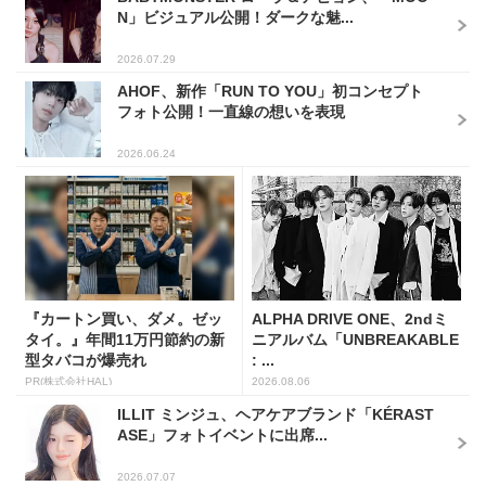
N」ビジュアル公開！ダークな魅...
2026.07.29
AHOF、新作「RUN TO YOU」初コンセプト
フォト公開！一直線の想いを表現
2026.06.24
『カートン買い、ダメ。ゼッ
ALPHA DRIVE ONE、2ndミ
タイ。』年間11万円節約の新
ニアルバム「UNBREAKABLE
型タバコが爆売れ
: ...
PR(株式会社HAL)
2026.08.06
ILLIT ミンジュ、ヘアケアブランド「KÉRAST
ASE」フォトイベントに出席...
2026.07.07