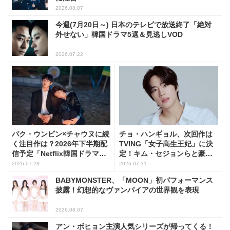
2026.08.07
今週(7月20日～) 日本のテレビで放送終了「絶対
外せない」韓国ドラマ5選＆見逃しVOD
2026.07.22
パク・ウンビン×チャウヌに続
チョ・ハンギョル、次回作は
く注目作は？2026年下半期配
TVING「女子高生王妃」に決
信予定「Netflix韓国ドラマ」8
定！キム・セジョンらと豪華
選
共演
2026.07.28
2026.07.31
BABYMONSTER、「MOON」初パフォーマンス
披露！幻想的なヴァンパイアの世界観を表現
2026.08.07
アン・ボヒョン主演人気シリーズが帰ってくる！