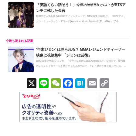
「英語くらい話そう！」今年の米AMA ホストがBTSア
ンチに残した金言
世界的な人気を誇るK-POPアイドルグループ、BTS(防弾少年団)が、『2021 アメリ
カン・ミュージック・アワード(American Music Awards 以下、AMA)』で"今...
’年末ジミン’ は見られる？ MMAレジェンドティーザー
映像に視線集中 「ジミンは芸術」
BTS(防弾少年団)ジミンが、「今年もMelon Music Awards(以下、MMA)で、歴代級
のレジェンドステージを見せてくれるのでは？」という期待が急上昇している。 M
M...
X
Li
W
F
H
E
C
n
e
a
at
m
o
e
C
c
e
ail
p
h
e
n
y
at
b
a
Li
o
n