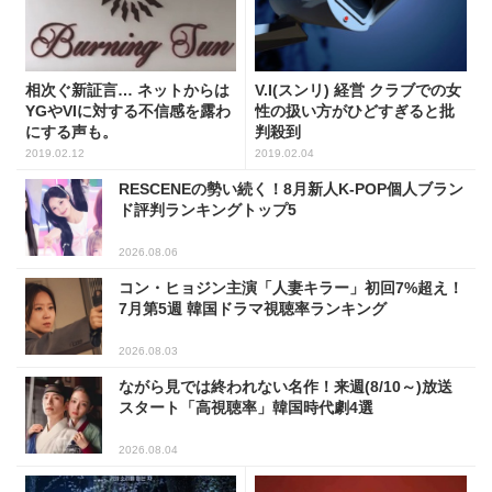
相次ぐ新証言… ネットからは
V.I(スンリ) 経営 クラブでの女
YGやVIに対する不信感を露わ
性の扱い方がひどすぎると批
にする声も。
判殺到
2019.02.12
2019.02.04
RESCENEの勢い続く！8月新人K-POP個人ブラン
ド評判ランキングトップ5
2026.08.06
コン・ヒョジン主演「人妻キラー」初回7%超え！
7月第5週 韓国ドラマ視聴率ランキング
2026.08.03
ながら見では終われない名作！来週(8/10～)放送
スタート「高視聴率」韓国時代劇4選
2026.08.04