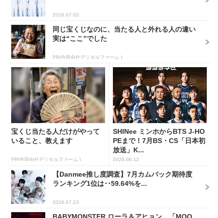
2026.07.03
同じ宝くじなのに、当たる人と外れる人の違い
実は“ここ”でした
PR(合同会社デジタルファーム )
宝くじ当たる人だけがやって
SHINee ミンホからBTS J-HO
いること、教えます
PEまで！7月BS・CS「日本初
放送」K...
PR(合同会社デジタルファーム )
2026.06.12
【Danmee推し度調査】7月カムバック期待度
ランキング1位は･･59.64%を...
2026.07.23
BABYMONSTER ローラ＆アヒョン、「MOO