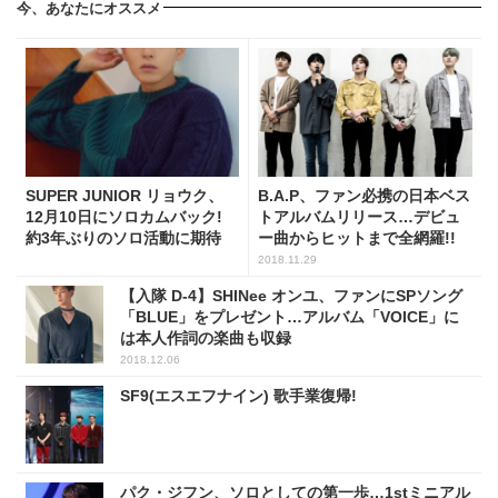
今、あなたにオススメ
SUPER JUNIOR リョウク、
B.A.P、ファン必携の日本ベス
12月10日にソロカムバック!
トアルバムリリース…デビュ
約3年ぶりのソロ活動に期待
ー曲からヒットまで全網羅!!
2018.11.29
【入隊 D-4】SHINee オンユ、ファンにSPソング
「BLUE」をプレゼント…アルバム「VOICE」に
は本人作詞の楽曲も収録
2018.12.06
SF9(エスエフナイン) 歌手業復帰!
パク・ジフン、ソロとしての第一歩…1stミニアル