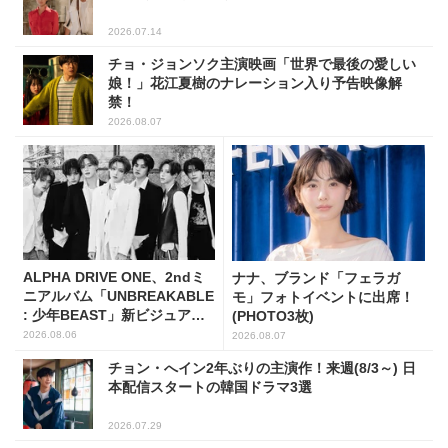
2026.07.14
チョ・ジョンソク主演映画「世界で最後の愛しい
娘！」花江夏樹のナレーション入り予告映像解
禁！
2026.08.07
ALPHA DRIVE ONE、2ndミ
ナナ、ブランド「フェラガ
ニアルバム「UNBREAKABLE
モ」フォトイベントに出席！
: 少年BEAST」新ビジュアル
(PHOTO3枚)
解禁！
2026.08.06
2026.08.07
チョン・へイン2年ぶりの主演作！来週(8/3～) 日
本配信スタートの韓国ドラマ3選
2026.07.29