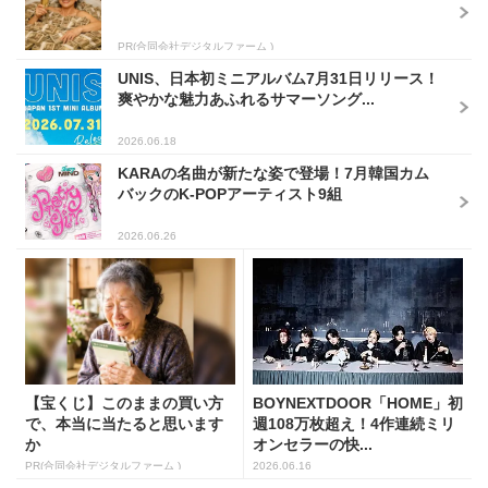
PR(合同会社デジタルファーム )
UNIS、日本初ミニアルバム7月31日リリース！
爽やかな魅力あふれるサマーソング...
2026.06.18
KARAの名曲が新たな姿で登場！7月韓国カム
バックのK-POPアーティスト9組
2026.06.26
【宝くじ】このままの買い方
BOYNEXTDOOR「HOME」初
で、本当に当たると思います
週108万枚超え！4作連続ミリ
か
オンセラーの快...
PR(合同会社デジタルファーム )
2026.06.16