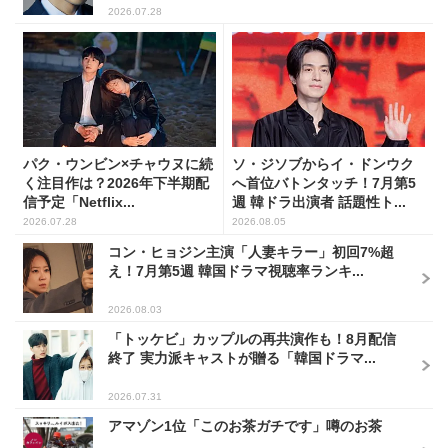
2026.07.28
パク・ウンビン×チャウヌに続
ソ・ジソブからイ・ドンウク
く注目作は？2026年下半期配
へ首位バトンタッチ！7月第5
信予定「Netflix...
週 韓ドラ出演者 話題性ト...
2026.07.28
2026.08.05
コン・ヒョジン主演「人妻キラー」初回7%超
え！7月第5週 韓国ドラマ視聴率ランキ...
2026.08.03
「トッケビ」カップルの再共演作も！8月配信
終了 実力派キャストが贈る「韓国ドラマ...
2026.07.31
アマゾン1位「このお茶ガチです」噂のお茶