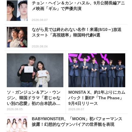
チョン・ヘイン＆カン・ハヌル、9月公開長編アニ
メ映画「ギル」で声優共演
2026.08.07
ながら見では終われない名作！来週(8/10～)放送
スタート「高視聴率」韓国時代劇4選
2026.08.04
ソ・ガンジュン＆アン・ウン
MONSTA X、約1年ぶりにカム
ジン、韓国ドラマ「君じゃな
バック！新EP「The Phase」
い別の恋愛」初の台本読み合
9月4日リリース
わせで抜群のケミ
2026.08.05
2026.08.07
BABYMONSTER、「MOON」初パフォーマンス
披露！幻想的なヴァンパイアの世界観を表現