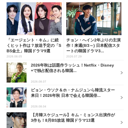
「エージェント・キム」に続
チョン・へイン2年ぶりの主演
くヒット作は？放送予定の「S
作！来週(8/3～) 日本配信スタ
BS金土」韓国ドラマ9選
ートの韓国ドラマ3...
2026.08.05
2026.07.29
2026年秋は話題作ラッシュ！Netflix・Disney
+で独占配信される韓国...
2026.08.07
ビョン・ウソク＆ホ・ナムジュンら韓流スター
来日！2026年秋 日本で会える韓国俳...
2026.08.04
【月韓スケジュール】キム・ミョンス出演作が
3作も！8月BS放送 韓国ドラマ13選