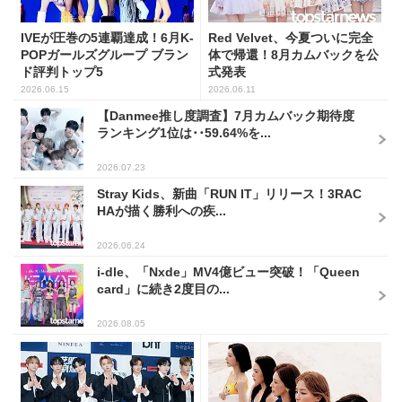
IVEが圧巻の5連覇達成！6月K-
Red Velvet、今夏ついに完全
POPガールズグループ ブラン
体で帰還！8月カムバックを公
ド評判トップ5
式発表
2026.06.15
2026.06.11
【Danmee推し度調査】7月カムバック期待度
ランキング1位は･･59.64%を...
2026.07.23
Stray Kids、新曲「RUN IT」リリース！3RAC
HAが描く勝利への疾...
2026.06.24
i-dle、「Nxde」MV4億ビュー突破！「Queen
card」に続き2度目の...
2026.08.05