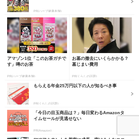
PR(ハーブ健康本舗)
アマゾン1位「このお茶ガチで
お墓の撤去にいくらかかる？
す」噂のお茶
墓じまい費用
PR(ハーブ健康本舗)
PR(くらしの話題)
もらえる年金25万円以下の人が知るべき事
PR(くらしの話題)
「今日の目玉商品は？」毎日変わるAmazonタ
イムセールが見逃せない
PR(Amazon)