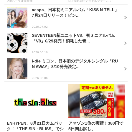
PR(ハーブ健康本舗)
PR(合同会社デジタルファーム )
aespa、日本初ミニアルバム「KISS N TELL」
7月24日リリース！ピン...
2026.07.02
SEVENTEEN新ユニットV8、初ミニアルバム
「V8」6/29発売！消耗した青...
2026.06.16
i-dle ミヨン、日本初のデジタルシングル「RU
N AWAY」8/10発売決定...
2026.08.06
ENHYPEN、8月21日カムバッ
アマゾン1位の実績！380円で
ク！「THE SIN : BLISS」でシ
5日間お試し。