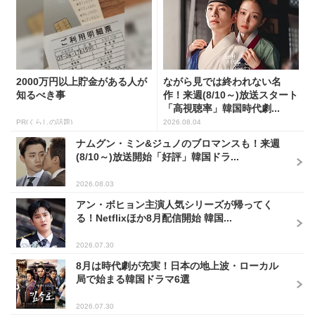
2000万円以上貯金がある人が
ながら見では終われない名
知るべき事
作！来週(8/10～)放送スタート
「高視聴率」韓国時代劇...
PR(くらしの話題)
2026.08.04
ナムグン・ミン&ジュノのブロマンスも！来週
(8/10～)放送開始「好評」韓国ドラ...
2026.08.03
アン・ボヒョン主演人気シリーズが帰ってく
る！Netflixほか8月配信開始 韓国...
2026.07.30
8月は時代劇が充実！日本の地上波・ローカル
局で始まる韓国ドラマ6選
2026.07.30