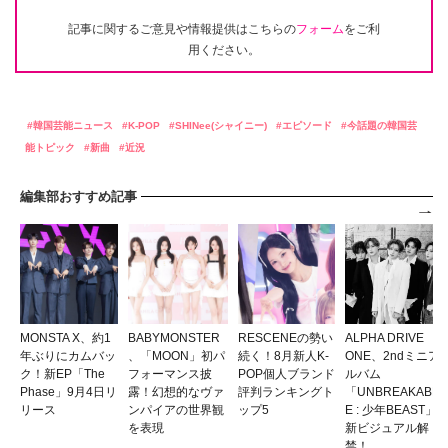
記事に関するご意見や情報提供はこちらの
フォーム
をご利
用ください。
韓国芸能ニュース
K-POP
SHINee(シャイニー)
エピソード
今話題の韓国芸
能トピック
新曲
近況
編集部おすすめ記事
MONSTA X、約1
BABYMONSTER
RESCENEの勢い
ALPHA DRIVE
年ぶりにカムバッ
、「MOON」初パ
続く！8月新人K-
ONE、2ndミニア
ク！新EP「The
フォーマンス披
POP個人ブランド
ルバム
Phase」9月4日リ
露！幻想的なヴァ
評判ランキングト
「UNBREAKABL
リース
ンパイアの世界観
ップ5
E : 少年BEAST」
を表現
新ビジュアル解
禁！