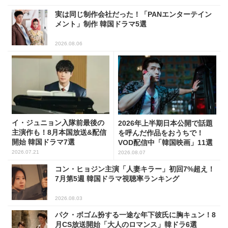
実は同じ制作会社だった！「PANエンターテイン
メント」制作 韓国ドラマ5選
2026.08.06
イ・ジュニョン入隊前最後の
2026年上半期日本公開で話題
主演作も！8月本国放送&配信
を呼んだ作品をおうちで！
開始 韓国ドラマ7選
VOD配信中「韓国映画」11選
2026.07.21
2026.08.07
コン・ヒョジン主演「人妻キラー」初回7%超え！
7月第5週 韓国ドラマ視聴率ランキング
2026.08.03
パク・ボゴム扮する一途な年下彼氏に胸キュン！8
月CS放送開始「大人のロマンス」韓ドラ6選