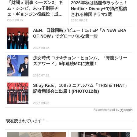
「財閥 x 刑事 シーズン2」キ
2026年秋は話題作ラッシュ！
ム・シンビ、末っ子刑事チ
Netflix・Disney+で独占配信
ェ・ギョンジン役続投！成長
される韓国ドラマ3選
した姿に注目
2026.08.07
2026.08.07
AEN、日韓同時デビュー！1st EP「A NEW ERA
OF NOW」でグローバルな第一歩
2026.08.05
少女時代 ユナ&チョン・ヒョンム、「青龍シリー
ズアワード」5年連続MCに抜擢！
2026.07.21
Stray Kids、10thミニアルバム「THIS & THAT」
記者懇談会に出席！(PHOTO12枚)
2026.08.06
Recommended by
現在読まれています！