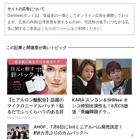
サイトの広告について
Danmee(ダンミ)は、収益化の一環としてオンライン広告を展開しており
ます。広告の内容(公序良俗を害するもの)や、可読性の低下につながる広
告に関するご意見はこちらの
フォーム
をご利用ください。
この記事と関連度が高いトピック
【ヒアルロン酸配合】話題の
KARA スンヨン＆SHINee オ
マイクロニードルパッチ！貼
ンユ特別出演作も！8月CS放
るだでふっくらハリのある目
送「長編韓国ドラ...
元...
PR(SEVEN BEAUTY)
2026.07.17
AHOF、7月8日に3rdミニアルバム発売決定！
約8カ月ぶりのカムバックへ