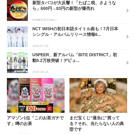
新型タバコが大反響！「たばこ税、さような
ら」600円→83円の新型が爆売れ
PR(株式会社HAL)
NCT WISHの初日本語タイトル曲も！7月日本
シングル・アルバムリリース情報6...
2026.07.03
USPEER、新アルバム「BITE DISTRICT」初
動5.2万枚突破！デビュ...
2026.06.24
アマゾン1位「このお茶ガチで
まだ宝くじ“適当に”買って
す」噂のお茶
る？それ、当たらない人の典
型です