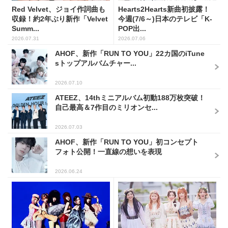
Red Velvet、ジョイ作詞曲も
Hearts2Hearts新曲初披露！
収録！約2年ぶり新作「Velvet
今週(7/6～)日本のテレビ「K-
Summ...
POP出...
2026.07.31
2026.07.06
AHOF、新作「RUN TO YOU」22カ国のiTune
sトップアルバムチャー...
2026.07.10
ATEEZ、14thミニアルバム初動188万枚突破！
自己最高＆7作目のミリオンセ...
2026.07.03
AHOF、新作「RUN TO YOU」初コンセプト
フォト公開！一直線の想いを表現
2026.06.24