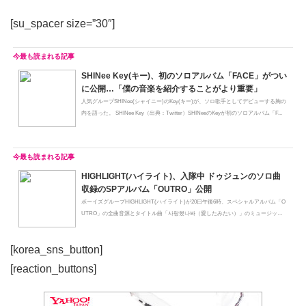
[su_spacer size=”30″]
SHINee Key(キー)、初のソロアルバム「FACE」がつい
に公開…「僕の音楽を紹介することがより重要」
人気グループSHINee(シャイニー)のKey(キー)が、ソロ歌手としてデビューする胸の
内を語った。 SHINee Key（出典：Twitter）SHINeeのKeyが初のソロアルバム「F...
HIGHLIGHT(ハイライト)、入隊中 ドゥジュンのソロ曲
収録のSPアルバム「OUTRO」公開
ボーイズグループHIGHLIGHT(ハイライト)が20日午後6時、スペシャルアルバム「O
UTRO」の全曲音源とタイトル曲「사랑했나봐（愛したみたい）」のミュージック
ビ...
[korea_sns_button]
[reaction_buttons]