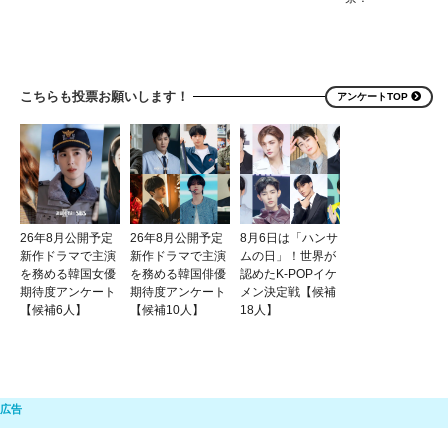
こちらも投票お願いします！
アンケートTOP
26年8月公開予定
26年8月公開予定
8月6日は「ハンサ
新作ドラマで主演
新作ドラマで主演
ムの日」！世界が
を務める韓国女優
を務める韓国俳優
認めたK-POPイケ
期待度アンケート
期待度アンケート
メン決定戦【候補
【候補6人】
【候補10人】
18人】