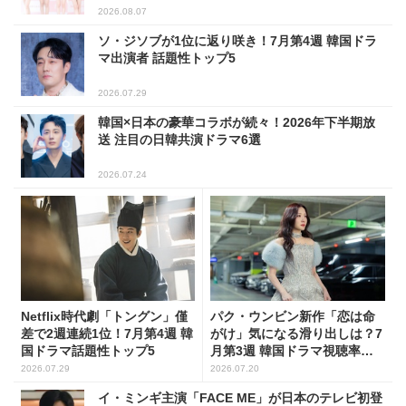
2026.08.07
ソ・ジソブが1位に返り咲き！7月第4週 韓国ドラ
マ出演者 話題性トップ5
2026.07.29
韓国×日本の豪華コラボが続々！2026年下半期放
送 注目の日韓共演ドラマ6選
2026.07.24
Netflix時代劇「トングン」僅
パク・ウンビン新作「恋は命
差で2週連続1位！7月第4週 韓
がけ」気になる滑り出しは？7
国ドラマ話題性トップ5
月第3週 韓国ドラマ視聴率ラ
ンキング
2026.07.29
2026.07.20
イ・ミンギ主演「FACE ME」が日本のテレビ初登