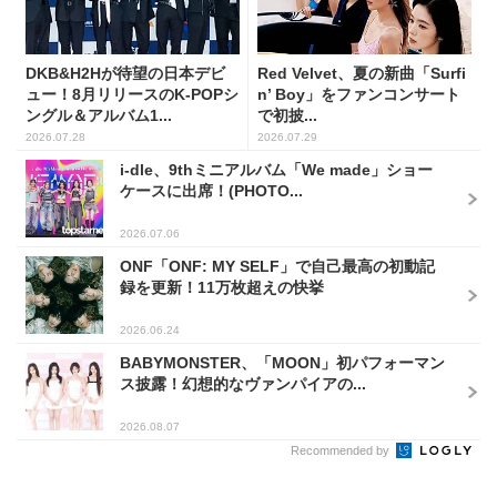
DKB&H2Hが待望の日本デビ
Red Velvet、夏の新曲「Surfi
ュー！8月リリースのK-POPシ
n’ Boy」をファンコンサート
ングル＆アルバム1...
で初披...
2026.07.28
2026.07.29
i-dle、9thミニアルバム「We made」ショー
ケースに出席！(PHOTO...
2026.07.06
ONF「ONF: MY SELF」で自己最高の初動記
録を更新！11万枚超えの快挙
2026.06.24
BABYMONSTER、「MOON」初パフォーマン
ス披露！幻想的なヴァンパイアの...
2026.08.07
Recommended by