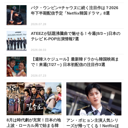
パク・ウンビン×チャウヌに続く注目作は？2026
年下半期配信予定「Netflix韓国ドラマ」8選
2026.07.28
ATEEZが話題沸騰曲で魅せる！今週(8/3～)日本の
テレビ K-POP出演情報7選
2026.08.03
【週韓スケジュール】最新韓ドラから韓国映画ま
で！来週(7/27～) 日本初配信の注目作3選
2026.07.23
8月は時代劇が充実！日本の地
アン・ボヒョン主演人気シリ
上波・ローカル局で始まる韓
ーズが帰ってくる！Netflixほ