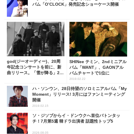
バム「O’CLOCK」発売記念ショーケース開催
god(ジーオーディー)、20周
SHINee テミン、2ndミニアル
年記念コンサートを前に、新
バム「WANT」、GAONアル
曲リリース。「雪が降る」27
バムチャートで1位に
日公開
2019.02.22
ハ・ソンウン、28日待望のソロミニアルバム「My
Moment」リリース! 3月にはファンミーティング
開催
2019.02.15
ソ・ジソブからイ・ドンウクへ首位バトンタッ
チ！7月第5週 韓ドラ出演者 話題性トップ5
2026.08.05