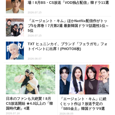
場！8月BS・CS放送「VOD独占配信」韓ドラ11選
2026.07.15
「エージェント・キム」ほかNetflix配信作がトッ
プ5を席巻！7月第2週 最新韓国ドラマ話題性1位～
5位
2026.07.15
TXT ヒュニンカイ、ブランド「フェラガモ」フォ
トイベントに出席！(PHOTO8枚)
2026.08.07
日本のファンも大絶賛！8月
「エージェント・キム」に続
CS放送開始 ★4.0以上の「韓
くヒット作は？放送予定の
国時代劇」4選
「SBS金土」韓国ドラマ9選
2026.07.16
2026.08.05