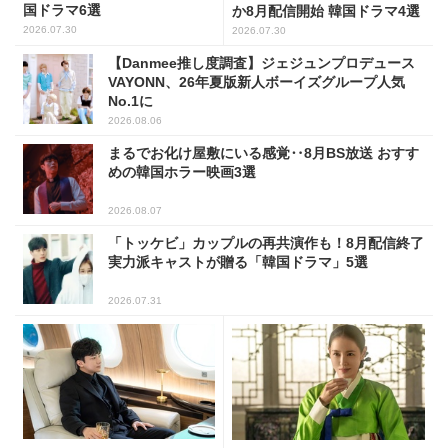
国ドラマ6選
か8月配信開始 韓国ドラマ4選
2026.07.30
2026.07.30
【Danmee推し度調査】ジェジュンプロデュース
VAYONN、26年夏版新人ボーイズグループ人気
No.1に
2026.08.06
まるでお化け屋敷にいる感覚‥8月BS放送 おすす
めの韓国ホラー映画3選
2026.08.07
「トッケビ」カップルの再共演作も！8月配信終了
実力派キャストが贈る「韓国ドラマ」5選
2026.07.31