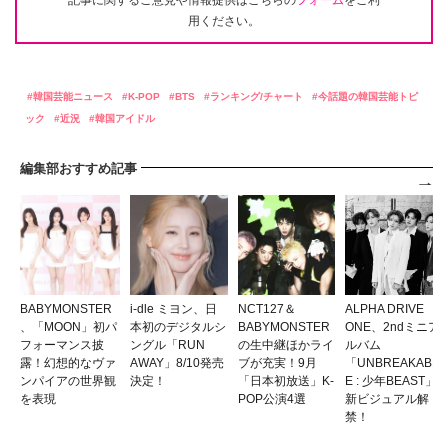
記事に関するご意見や情報提供はこちらの
フォーム
をご利
用ください。
韓国芸能ニュース
K-POP
BTS
ランキング/チャート
今話題の韓国芸能トピ
ック
近況
韓国アイドル
編集部おすすめ記事
BABYMONSTER
i-dle ミヨン、日
NCT127＆
ALPHA DRIVE
、「MOON」初パ
本初のデジタルシ
BABYMONSTER
ONE、2ndミニア
フォーマンス披
ングル「RUN
の生中継ほかライ
ルバム
露！幻想的なヴァ
AWAY」8/10発売
ブが充実！9月
「UNBREAKABL
ンパイアの世界観
決定！
「日本初放送」K-
E : 少年BEAST」
を表現
POP公演4選
新ビジュアル解
禁！