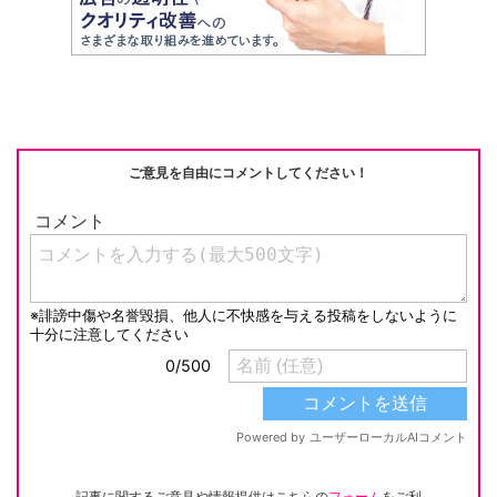
h
e
n
y
at
b
a
Li
o
n
o
k
k
ご意見を自由にコメントしてください！