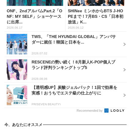
ONF、2ndアルバムPart.2「O
SHINee ミンホからBTS J-HO
NF: MY SELF」ショーケース
PEまで！7月BS・CS「日本初
に出席...
放送」K...
2026.06.17
2026.06.12
TWS、「THE HYUNDAI GLOBAL」アンバサ
ダーに就任！韓国と日本を...
2026.07.02
RESCENEの勢い続く！8月新人K-POP個人ブ
ランド評判ランキングトップ5
2026.08.06
【透明感UP】炭酸ジェルパック！1回で効果を
実感！おうちでエステ級の仕上がりに
PR(SEVEN BEAUTY)
Recommended by
今、あなたにオススメ