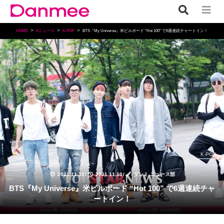
HOME
Kニュース
K-POP
BTS『My Universe』米ビルボード “Hot 100” で6週連続チャートイン！
K-POP
2021.11.10
/
2021.11.10
/
ダンミ ニュース部
BTS『My Universe』米ビルボード “Hot 100” で6週連続チャ
ートイン！