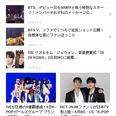
BTS、デビュー日をARMYと祝う特別なステー
ジ！メンバーそれぞれのメッセージ公...
2026.06.12
BTS V、ソファでくつろぐ近況ショット公開！
自然体な姿にファンほっこり
2026.07.10
IVE リズ＆キム・ジェウォン、音楽授賞式「20
26 KGMA」2日目MCに抜擢...
2026.06.11
IVEが圧巻の5連覇達成！6月K-
NCT JNJMファンミが日本TV
POPガールズグループ ブラン
初上陸！8月BS・CS「K-POP