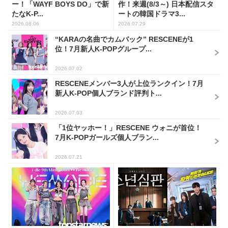
ー！「WAYF BOYS DO」で新
作！来週(8/3～) 日本配信スタ
たなK-P...
ートの韓国ドラマ3...
2026.08.06
2026.07.29
“KARAの名曲でカムバック” RESCENEが1
位！7月新人K-POPグループ...
2026.07.02
RESCENEメンバー3人が上位ランクイン！7月
新人K-POP個人ブランド評判ト...
2026.07.03
「1位ヤッホー！」RESCENE ウォニが首位！
7月K-POPガールズ個人ブラン...
2026.07.21