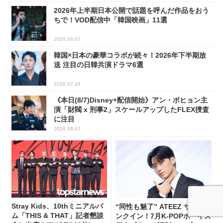
2026年上半期日本公開で話題を呼んだ作品をおう
ちで！VOD配信中「韓国映画」11選
2026.08.07
韓国×日本の豪華コラボが続々！2026年下半期放
送 注目の日韓共演ドラマ6選
2026.07.24
《本日(8/7)Disney+配信開始》アン・ボヒョン主
演「財閥 x 刑事2」スケールアップしたFLEX捜査
に注目
2026.08.07
Stray Kids、10thミニアルバ
“同性も魅了” ATEEZ サンがラ
ム「THIS & THAT」記者懇談
ンクイン！7月K-POPボーイズ