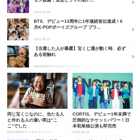
2026.06.19
BTS、デビュー13周年に1年連続首位達成！6
月K-POPボーイズグループ ブラ...
2026.06.15
【当選した人が暴露】宝くじ運が動く時、必ず
ある前触れ
PR(合同会社デジタルファーム )
同じ宝くじなのに、当たる人
CORTIS、デビュー1年未満で
と外れる人の違い実は“こ
圧倒的なチケットパワー！日
こ”でした
本初単独公演も即完売
PR(合同会社デジタルファーム )
2026.08.04