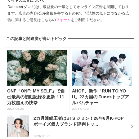
サイトの広告について
Danmee(ダンミ)は、収益化の一環としてオンライン広告を展開しており
ます。広告の内容(公序良俗を害するもの)や、可読性の低下につながる広
告に関するご意見はこちらの
フォーム
をご利用ください。
この記事と関連度が高いトピック
ONF「ONF: MY SELF」で自
AHOF、新作「RUN TO YO
己最高の初動記録を更新！11
U」22カ国のiTunesトップア
万枚超えの快挙
ルバムチャー...
2026.06.24
2026.07.10
2カ月連続王者はBTS ジミン！26年6月K-POP
ボーイズ個人ブランド評判トッ...
2026.06.22