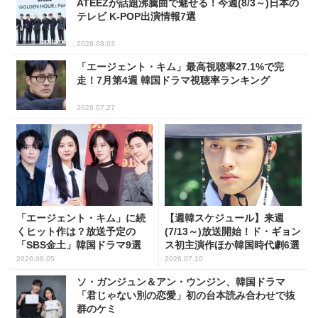
ATEEZが話題沸騰曲で魅せる！今週(8/3～)日本の
テレビ K-POP出演情報7選
2026.08.03
「エージェント・キム」最高視聴率27.1%で完
走！7月第4週 韓国ドラマ視聴率ランキング
2026.07.27
「エージェント・キム」に続
【週韓スケジュール】来週
くヒット作は？放送予定の
(7/13～)放送開始！ド・ギョン
「SBS金土」韓国ドラマ9選
ス初主演作ほか韓国時代劇6選
2026.08.05
2026.07.10
ソ・ガンジュン＆アン・ウンジン、韓国ドラマ
「君じゃない別の恋愛」初の台本読み合わせで抜
群のケミ