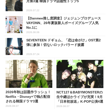
月第3週 韓国ドラマ話題性トップ5
2026.07.22
【Danmee推し度調査】ジェジュンプロデュース
VAYONN、26年夏版新人ボーイズグループ人気
No.1に
2026.08.06
SEVENTEEN ドギョム、「恋は命がけ」OST第2
弾に参加！切ないロックバラード披露
2026.07.24
2026年秋は話題作ラッシュ！
NCT127＆BABYMONSTERの
Netflix・Disney+で独占配信
生中継ほかライブが充実！9月
される韓国ドラマ3選
「日本初放送」K-POP公演4選
2026.08.07
2026.08.07