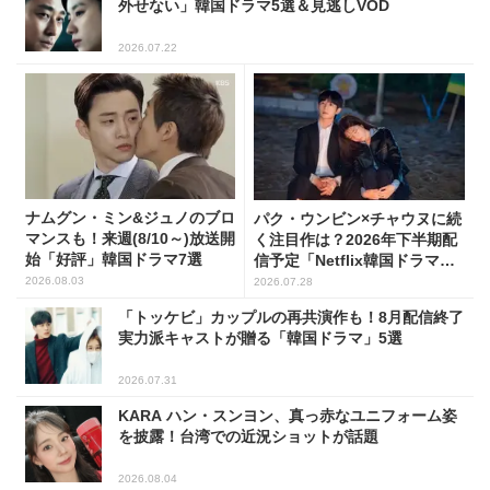
外せない」韓国ドラマ5選＆見逃しVOD
2026.07.22
ナムグン・ミン&ジュノのブロ
パク・ウンビン×チャウヌに続
マンスも！来週(8/10～)放送開
く注目作は？2026年下半期配
始「好評」韓国ドラマ7選
信予定「Netflix韓国ドラマ」8
選
2026.08.03
2026.07.28
「トッケビ」カップルの再共演作も！8月配信終了
実力派キャストが贈る「韓国ドラマ」5選
2026.07.31
KARA ハン・スンヨン、真っ赤なユニフォーム姿
を披露！台湾での近況ショットが話題
2026.08.04