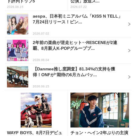
ド評判トップ5
公演」放送ス...
2026.06.15
2026.07.22
aespa、日本初ミニアルバム「KISS N TELL」
7月24日リリース！ピン...
2026.07.02
2年前の楽曲が逆走ヒット･･RESCENEが2連
覇、8月新人K-POPグループブ...
2026.08.04
【Danmee推し度調査】81.34%の支持を獲
得！ONFが“期待の6月カムバッ...
2026.06.15
WAYF BOYS、8月7日デビュ
チョン・へイン2年ぶりの主演