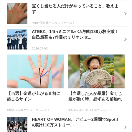
宝くじ当たる人だけがやっていること、教えま
す
PR(合同会社デジタルファーム )
ATEEZ、14thミニアルバム初動188万枚突破！
自己最高＆7作目のミリオンセ...
2026.07.03
【当選】金運が上がる直前に
【当選した人が暴露】宝くじ
起こるサイン
運が動く時、必ずある前触れ
PR(合同会社デジタルファーム )
PR(合同会社デジタルファーム )
HEART OF WOMAN、デビュー2週間でSpotif
y累計110万ストリー...