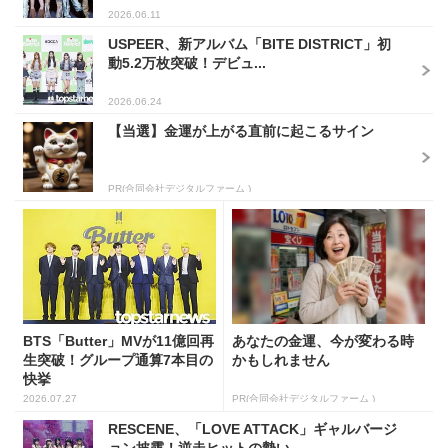
2026.06.11
USPEER、新アルバム「BITE DISTRICT」初
動5.2万枚突破！デビュ...
2026.06.24
【当選】金運が上がる直前に起こるサイン
PR(合同会社デジタルファーム )
BTS「Butter」MVが11億回再
あなたの金運、今が変わる時
生突破！グループ通算7本目の
かもしれません
快挙
2026.07.27
PR(合同会社デジタルファーム )
RESCENE、「LOVE ATTACK」ギャルバージ
ョン披露！逆走ヒットの勢い...