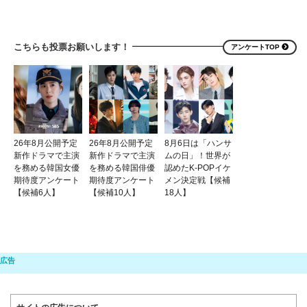
こちらも投票お願いします！
アンケートTOP
26年8月公開予定
26年8月公開予定
8月6日は「ハンサ
新作ドラマで主演
新作ドラマで主演
ムの日」！世界が
を務める韓国女優
を務める韓国俳優
認めたK-POPイケ
期待度アンケート
期待度アンケート
メン決定戦【候補
【候補6人】
【候補10人】
18人】