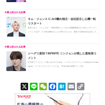
い...
キム・ジュンス C-JeS離れ独立‥会社設立し心機一転
リスタート
歌手のキム・ジュンスが、十数年間共にしてきた所属事務所のC-JeSエンターテイ
ンメント(以下、C-JeS)を離れることが明らかになり、独自で企画会社を設立して...
シーグリ差別？INFINITE ソンジョンが残した意味深コ
メント
K-POPファンにとって楽しみの1つである、シーズングリーティング(Season’s Greeti
ng(s))。シーズングリーティングとは、"年末年始の挨拶"という意...
X
Li
W
F
H
E
C
n
e
a
at
m
o
e
C
c
e
ail
p