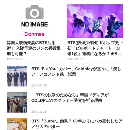
韓国大統領夫妻のBTS活用
BTS(防弾少年団) Kポップ史上
術！ 入隊予定のジンの兵役延
初「ビルボードチャート・全
期も可能？
米1位」達成になるか？★BTS
の最新ニュースまとめ★
2020.09.02
2018.07.03
BTS ‘Fix You’ カバー、Coldplayが直々に「美し
い」とコメント残し話題
2021.02.25
「BTSの快挙のためなら」韓国メディアが
COLDPLAYのグラミー受賞を祈る理由
2022.11.18
BTS『Butter』効果？ 60年ぶりにバカ売れしたア
メリカのバター