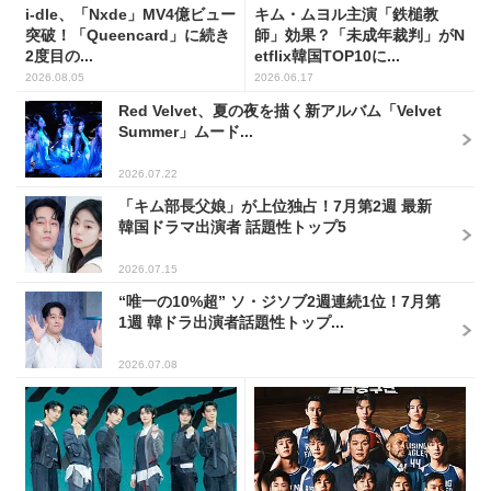
i-dle、「Nxde」MV4億ビュー
キム・ムヨル主演「鉄槌教
突破！「Queencard」に続き
師」効果？「未成年裁判」がN
2度目の...
etflix韓国TOP10に...
2026.08.05
2026.06.17
Red Velvet、夏の夜を描く新アルバム「Velvet
Summer」ムード...
2026.07.22
「キム部長父娘」が上位独占！7月第2週 最新
韓国ドラマ出演者 話題性トップ5
2026.07.15
“唯一の10%超” ソ・ジソブ2週連続1位！7月第
1週 韓ドラ出演者話題性トップ...
2026.07.08