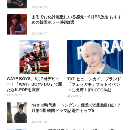
2026.08.05
まるでお化け屋敷にいる感覚‥8月BS放送 おすす
めの韓国ホラー映画3選
2026.08.07
WAYF BOYS、8月7日デビュ
TXT ヒュニンカイ、ブランド
ー！「WAYF BOYS DO」で新
「フェラガモ」フォトイベン
たなK-POPを宣言
トに出席！(PHOTO8枚)
2026.08.06
2026.08.07
Netflix時代劇「トングン」僅差で2週連続1位！7
月第4週 韓国ドラマ話題性トップ5
2026.07.29