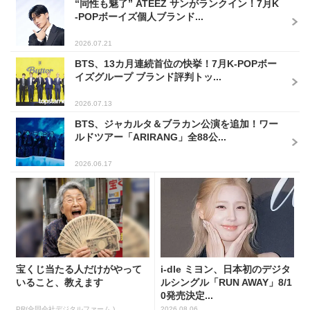
“同性も魅了” ATEEZ サンがランクイン！7月K
-POPボーイズ個人ブランド...
2026.07.21
BTS、13カ月連続首位の快挙！7月K-POPボー
イズグループ ブランド評判トッ...
2026.07.13
BTS、ジャカルタ＆ブラカン公演を追加！ワー
ルドツアー「ARIRANG」全88公...
2026.06.17
宝くじ当たる人だけがやって
i-dle ミヨン、日本初のデジタ
いること、教えます
ルシングル「RUN AWAY」8/1
0発売決定...
PR(合同会社デジタルファーム )
2026.08.06