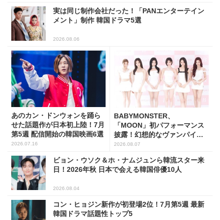
実は同じ制作会社だった！「PANエンターテイン
メント」制作 韓国ドラマ5選
2026.08.06
あのカン・ドンウォンを踊ら
BABYMONSTER、
せた話題作が日本初上陸！7月
「MOON」初パフォーマンス
第5週 配信開始の韓国映画6選
披露！幻想的なヴァンパイア
の世界観を表現
2026.07.16
2026.08.07
ビョン・ウソク＆ホ・ナムジュンら韓流スター来
日！2026年秋 日本で会える韓国俳優10人
2026.08.04
コン・ヒョジン新作が初登場2位！7月第5週 最新
韓国ドラマ話題性トップ5