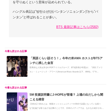
を守りぬくという意味が込められている。
ハングル表記は”방탄소년단(バンタンソニョンダン)”から”バ
ンタン”と呼ばれることが多い。
BTS 最新記事はこちら(2582)
「英語くらい話そう！」今年の米AMA ホストがBTSア
ンチに残した金言
世界的な人気を誇るK-POPアイドルグループ、BTS(防弾少年団)が、『2021 アメリ
カン・ミュージック・アワード(American Music Awards 以下、AMA)』で"今...
SM 投資説明書にJ-HOPEが登場？ 上場の出だしから聞
こえる雑音
【SSUL】SSULとは、韓国ネットコミュニティーやSNSで話題となっている様々
な”説(썰)”を取りあげる記事のことです。日本のメディアでは、なかなか紹介されな