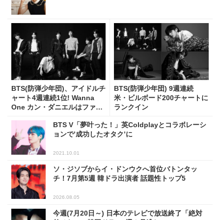
BTS(防弾少年団)、アイドルチ
BTS(防弾少年団) 9週連続
ャート4週連続1位! Wanna
米・ビルボード200チャートに
One カン・ダニエルはファン
ランクイン
投票11週連続1位
BTS V「夢叶った！」英Coldplayとコラボレーシ
ョンで’成功したオタク’に
2021.10.01
ソ・ジソブからイ・ドンウクへ首位バトンタッ
チ！7月第5週 韓ドラ出演者 話題性トップ5
2026.08.05
今週(7月20日～) 日本のテレビで放送終了「絶対