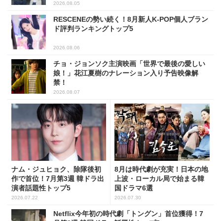
2026.08.05
RESCENEの勢い続く！8月新人K-POP個人ブラン
ド評判ランキングトップ5
2026.08.06
チョ・ジョンソク主演映画「世界で最後の愛しい
娘！」花江夏樹のナレーション入り予告映像解
禁！
2026.08.07
ナム・ジュヒョク、除隊後初
8月は時代劇が充実！日本の地
作で首位！7月第3週 韓ドラ出
上波・ローカル局で始まる韓
演者話題性トップ5
国ドラマ6選
2026.07.22
2026.07.30
Netflix今年初の時代劇「トングン」首位獲得！7