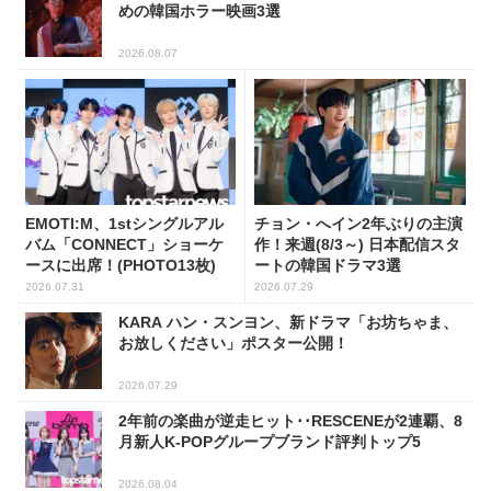
めの韓国ホラー映画3選
2026.08.07
EMOTI:M、1stシングルアル
チョン・へイン2年ぶりの主演
バム「CONNECT」ショーケ
作！来週(8/3～) 日本配信スタ
ースに出席！(PHOTO13枚)
ートの韓国ドラマ3選
2026.07.31
2026.07.29
KARA ハン・スンヨン、新ドラマ「お坊ちゃま、
お放しください」ポスター公開！
2026.07.29
2年前の楽曲が逆走ヒット･･RESCENEが2連覇、8
月新人K-POPグループブランド評判トップ5
2026.08.04