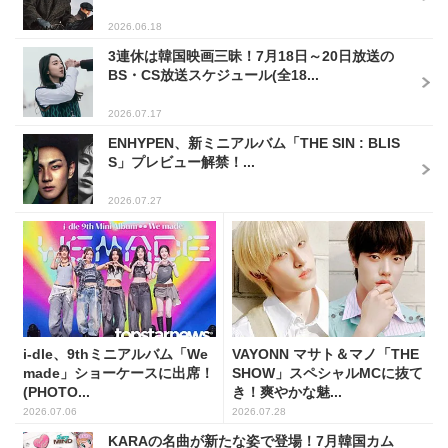
2026.06.18
3連休は韓国映画三昧！7月18日～20日放送の
BS・CS放送スケジュール(全18...
2026.07.17
ENHYPEN、新ミニアルバム「THE SIN : BLIS
S」プレビュー解禁！...
2026.07.27
i-dle、9thミニアルバム「We
VAYONN マサト＆マノ「THE
made」ショーケースに出席！
SHOW」スペシャルMCに抜て
(PHOTO...
き！爽やかな魅...
2026.07.06
2026.07.28
KARAの名曲が新たな姿で登場！7月韓国カム