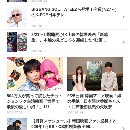
2026.06.12
BIGBANG SOL、ATEEZら登場！今週(7/27～)
のK-POP日本テレ...
2026.07.27
8/21～1週間限定4K上映の韓国映画「新感
染」、本編の見どころを凝縮した“映画...
2026.07.31
564万人が笑って涙したチョ・
9/25公開 韓国アニメ映画「縁
ジョンソク主演映画「世界で
の手紙」日本語吹替版キャス
最後の愛しい娘！」11/...
トに声優初挑戦の矢吹奈...
2026.07.28
2026.07.16
【月韓スケジュール】韓国映画ファン必見！2
026年7月BS・CS放送情報(全96...