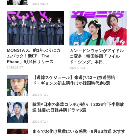
2026.08.06
MONSTA X、約1年ぶりにカ
カン・ドンウォンがアイドル
ムバック！新EP「The
に変身！韓国映画「ワイル
Phase」9月4日リリース
ド・シング」本日
(7/31)Netflix配信開始
2026.08.07
2026.07.31
【週韓スケジュール】来週(7/13～)放送開始！
ド・ギョンス初主演作ほか韓国時代劇6選
2026.07.10
韓国×日本の豪華コラボが続々！2026年下半期放
送 注目の日韓共演ドラマ6選
2026.07.24
まるでお化け屋敷にいる感覚‥8月BS放送 おすす