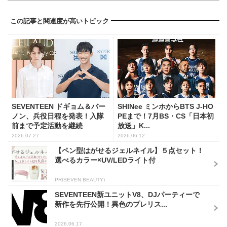
この記事と関連度が高いトピック
SEVENTEEN ドギョム＆バー
SHINee ミンホからBTS J-HO
ノン、兵役日程を発表！入隊
PEまで！7月BS・CS「日本初
前まで予定活動を継続
放送」K...
2026.07.27
2026.06.12
【ペン型はがせるジェルネイル】５点セット！
選べるカラー×UV/LEDライト付
PR(SEVEN BEAUTY)
SEVENTEEN新ユニットV8、DJパーティーで
新作を先行公開！異色のプレリス...
2026.06.17