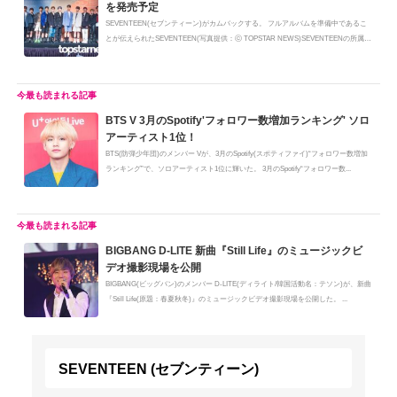
を発売予定
SEVENTEEN(セブンティーン)がカムバックする。 フルアルバムを準備中であるこ
とが伝えられたSEVENTEEN(写真提供：ⓒ TOPSTAR NEWS)SEVENTEENの所属事
務所であ...
BTS V 3月のSpotify'フォロワー数増加ランキング' ソロ
アーティスト1位！
BTS(防弾少年団)のメンバー Vが、3月のSpotify(スポティファイ)“フォロワー数増加
ランキング”で、ソロアーティスト1位に輝いた。 3月のSpotify“フォロワー数...
BIGBANG D-LITE 新曲『Still Life』のミュージックビ
デオ撮影現場を公開
BIGBANG(ビッグバン)のメンバー D-LITE(ディライト/韓国活動名：テソン)が、新曲
『Still Life(原題：春夏秋冬)』のミュージックビデオ撮影現場を公開した。 ...
SEVENTEEN (セブンティーン)