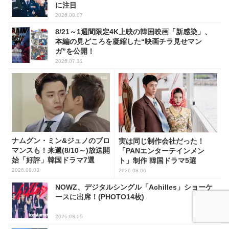
に注目
2026.08.07
8/21～1週間限定4K上映の韓国映画「新感染」、
本編の見どころを凝縮した“映画チラ見せマン
ガ”を公開！
2026.07.31
ナムグン・ミン&ジュノのブロ
実は同じ制作会社だった！
マンスも！来週(8/10～)放送開
「PANエンターテインメン
始「好評」韓国ドラマ7選
ト」制作 韓国ドラマ5選
2026.08.03
2026.08.06
NOWZ、デジタルシングル「Achilles」ショーケ
ースに出席！(PHOTO14枚)
2026.08.05