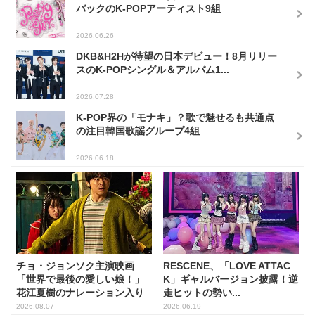
バックのK-POPアーティスト9組
2026.06.26
DKB&H2Hが待望の日本デビュー！8月リリー
スのK-POPシングル＆アルバム1...
2026.07.28
K-POP界の「モナキ」？歌で魅せるも共通点
の注目韓国歌謡グループ4組
2026.06.18
チョ・ジョンソク主演映画
RESCENE、「LOVE ATTAC
「世界で最後の愛しい娘！」
K」ギャルバージョン披露！逆
花江夏樹のナレーション入り
走ヒットの勢い...
予告...
2026.08.07
2026.06.19