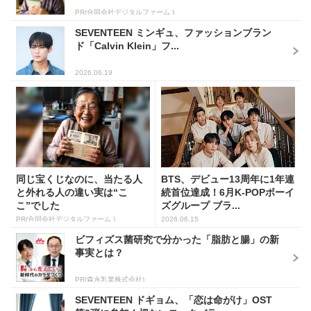
PR(合同会社デジタルファーム )
SEVENTEEN ミンギュ、ファッションブラン
ド「Calvin Klein」フ...
2026.06.19
同じ宝くじなのに、当たる人
BTS、デビュー13周年に1年連
と外れる人の違い実は“こ
続首位達成！6月K-POPボーイ
こ”でした
ズグループ ブラ...
PR(合同会社デジタルファーム )
2026.06.15
ビフィズス菌研究で分かった「脂肪と腸」の新
事実とは？
PR(森永乳業株式会社)
SEVENTEEN ドギョム、「恋は命がけ」OST