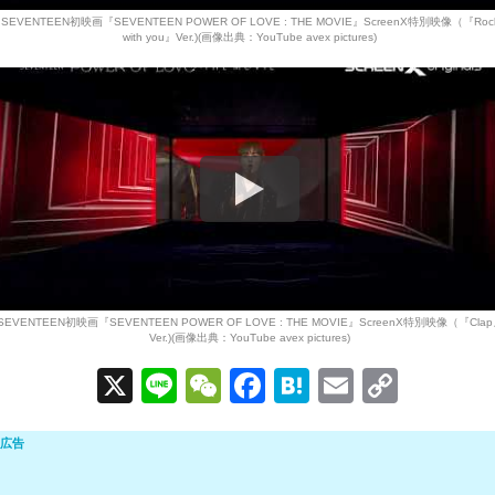
SEVENTEEN初映画『SEVENTEEN POWER OF LOVE : THE MOVIE』ScreenX特別映像（『Roc
with you』Ver.)(画像出典：YouTube avex pictures)
SEVENTEEN初映画『SEVENTEEN POWER OF LOVE : THE MOVIE』ScreenX特別映像（『Cla
Ver.)(画像出典：YouTube avex pictures)
X
Li
W
F
H
E
C
n
e
a
at
m
o
e
C
c
e
ail
p
h
e
n
y