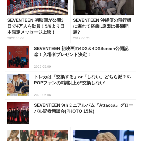
SEVENTEEN 初映画が公開3
SEVENTEEN 沖縄便の飛行機
日で4万人を動員！5/6より日
に遅れて搭乗..原因は書類問
本限定メッセージ上映！
題?
2022.05.06
2019.06.21
SEVENTEEN 初映画の4DX＆4DXScreen公開記
念！入場者プレゼント決定！
2022.05.09
トレカは「交換する」or「しない」どちら派？K-
POPファンの6割以上が‘交換しない’
2023.06.06
SEVENTEEN 9thミニアルバム『Attacca』グロー
バル記者懇談会(PHOTO 15枚)