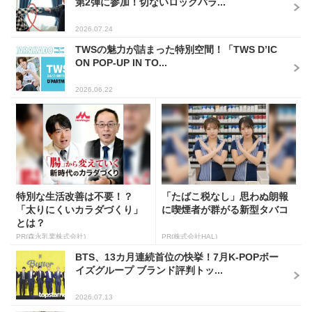
第2弾に参加！切ないロックバラ...
2026.07.24
TWSの魅力が詰まった特別空間！「TWS D’IC
ON POP-UP IN TO...
2026.06.22
特別な生活改善は不要！？
「たばこ税なし」思わぬ朗報
「太りにくいカラダづくり」
に喫煙者が群がる新型タバコ
とは？
PR(森永乳業株式会社)
PR(株式会社HAL)
BTS、13カ月連続首位の快挙！7月K-POPボー
イズグループ ブランド評判トッ...
2026.07.13