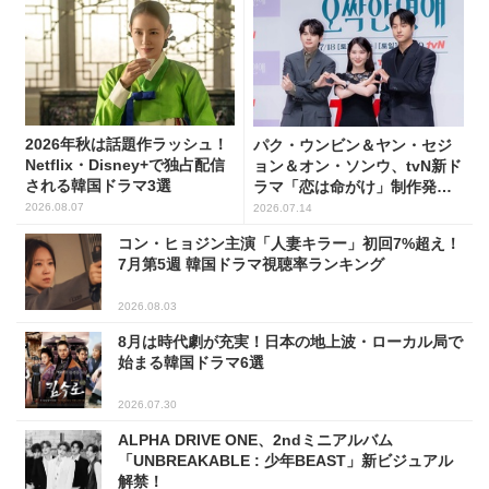
2026年秋は話題作ラッシュ！
パク・ウンビン＆ヤン・セジ
Netflix・Disney+で独占配信
ョン＆オン・ソンウ、tvN新ド
される韓国ドラマ3選
ラマ「恋は命がけ」制作発表
会に出席！(PHOTO18枚)
2026.08.07
2026.07.14
コン・ヒョジン主演「人妻キラー」初回7%超え！
7月第5週 韓国ドラマ視聴率ランキング
2026.08.03
8月は時代劇が充実！日本の地上波・ローカル局で
始まる韓国ドラマ6選
2026.07.30
ALPHA DRIVE ONE、2ndミニアルバム
「UNBREAKABLE : 少年BEAST」新ビジュアル
解禁！