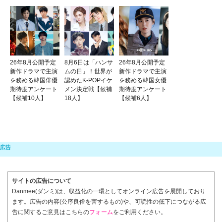
26年8月公開予定
8月6日は「ハンサ
26年8月公開予定
新作ドラマで主演
ムの日」！世界が
新作ドラマで主演
を務める韓国俳優
認めたK-POPイケ
を務める韓国女優
期待度アンケート
メン決定戦【候補
期待度アンケート
【候補10人】
18人】
【候補6人】
サイトの広告について
Danmee(ダンミ)は、収益化の一環としてオンライン広告を展開しており
ます。広告の内容(公序良俗を害するもの)や、可読性の低下につながる広
告に関するご意見はこちらの
フォーム
をご利用ください。