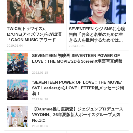
TWICE(トゥワイス)、
SEVENTEEN ウジ SNSに心境
IZ*ONE(アイズワン)らが出演
告白「お金と名誉のために生
「GAON MUSIC アワード」
きる人を批判するためではな
ラインナップ公開
い」
2019.01.04
2024.10.21
SEVENTEEN 初映画’SEVENTEEN POWER OF
LOVE : THE MOVIE’2D＆ScreenX場面写真解禁
2022.03.15
’SEVENTEEN POWER OF LOVE : THE MOVIE’
SVT LeadersからLOVE LETTER風メッセージ到
着！
2022.04.28
【Danmee推し度調査】ジェジュンプロデュース
VAYONN、26年夏版新人ボーイズグループ人気
No.1に
2026.08.06