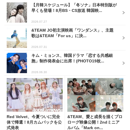
【月韓スケジュール】「冬ソナ」日本特別版が
早くも登場！8月BS・CS放送 韓国映...
2026.07.27
&TEAM JO初主演映画「ワンダンス」、主題
歌は&TEAM「For us」に決...
2026.07.31
キム・ミョンス、韓国ドラマ「恋する共感細
胞」制作発表会に出席！(PHOTO19枚...
2026.06.30
Red Velvet、今夏ついに完全
&TEAM、愛と成長を描くプロ
体で帰還！8月カムバックを公
ローグ映像公開！2ndミニア
式発表
ルバム「Mark on...