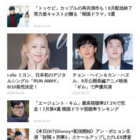
「トッケビ」カップルの再共演作も！8月配信終了
実力派キャストが贈る「韓国ドラマ」5選
2026.07.31
i-dle ミヨン、日本初のデジタ
チョン・ヘイン＆カン・ハヌ
ルシングル「RUN AWAY」
ル、9月公開長編アニメ映画
8/10発売決定！
「ギル」で声優共演
2026.08.06
2026.08.07
「エージェント・キム」最高視聴率27.1%で完
走！7月第4週 韓国ドラマ視聴率ランキング
2026.07.27
《本日(8/7)Disney+配信開始》アン・ボヒョン主
演「財閥 x 刑事2」スケールアップしたFLEX捜査