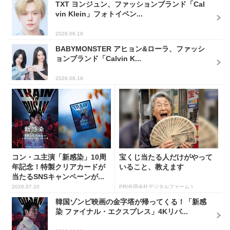
TXT ヨンジュン、ファッションブランド「Cal
vin Klein」フォトイベン...
2026.06.19
BABYMONSTER アヒョン&ローラ、ファッシ
ョンブランド「Calvin K...
2026.06.19
コン・ユ主演「新感染」10周
宝くじ当たる人だけがやって
年記念！特製クリアカードが
いること、教えます
当たるSNSキャンペーンが...
2026.07.10
PR(合同会社デジタルファーム )
韓国ゾンビ映画の金字塔が帰ってくる！「新感
染 ファイナル・エクスプレス」4Kリバ...