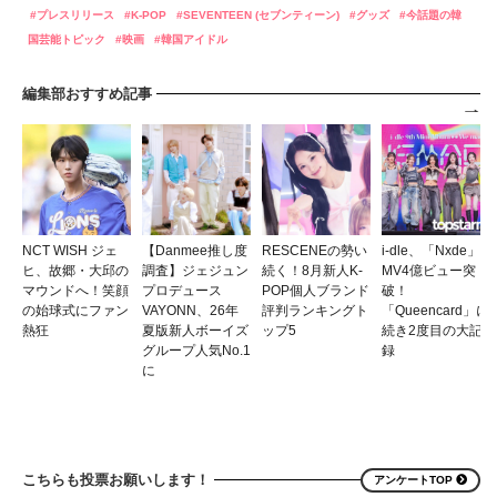
プレスリリース
K-POP
SEVENTEEN (セブンティーン)
グッズ
今話題の韓
国芸能トピック
映画
韓国アイドル
編集部おすすめ記事
NCT WISH ジェ
【Danmee推し度
RESCENEの勢い
i-dle、「Nxde」
ヒ、故郷・大邱の
調査】ジェジュン
続く！8月新人K-
MV4億ビュー突
マウンドへ！笑顔
プロデュース
POP個人ブランド
破！
の始球式にファン
VAYONN、26年
評判ランキングト
「Queencard」に
熱狂
夏版新人ボーイズ
ップ5
続き2度目の大記
グループ人気No.1
録
に
こちらも投票お願いします！
アンケートTOP