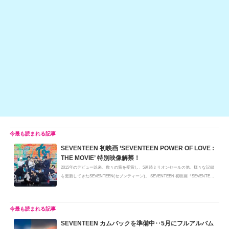
at
b
a
Li
o
n
o
k
k
SEVENTEEN 初映画 ’SEVENTEEN POWER OF LOVE :
THE MOVIE’ 特別映像解禁！
2015年のデビュー以来、数々の賞を受賞し、5連続ミリオンセールス他、様々な記録
を更新してきたSEVENTEEN(セブンティーン)。 SEVENTEEN 初映画『SEVENTEE
N PO...
SEVENTEEN カムバックを準備中‥5月にフルアルバム