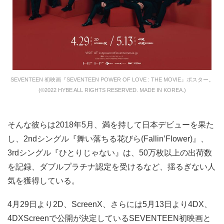
SEVENTEEN 初映画『SEVENTEEN POWER OF LOVE : THE MOVIE』ポスター。
(©2022 HYBE ALL RIGHTS RESERVED. MADE IN KOREA.)
そんな彼らは2018年5月、満を持して日本デビューを果た
し、2ndシングル『舞い落ちる花びら(Fallin’Flower)』、
3rdシングル『ひとりじゃない』は、50万枚以上の出荷数
を記録、ダブルプラチナ認定を受けるなど、揺るぎない人
気を獲得している。
4月29日より2D、ScreenX、さらには5月13日より4DX、
4DXScreenで公開が決定しているSEVENTEEN初映画と