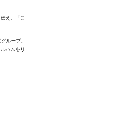
を伝え、「こ
。
ルズグループ。
アルバムをリ