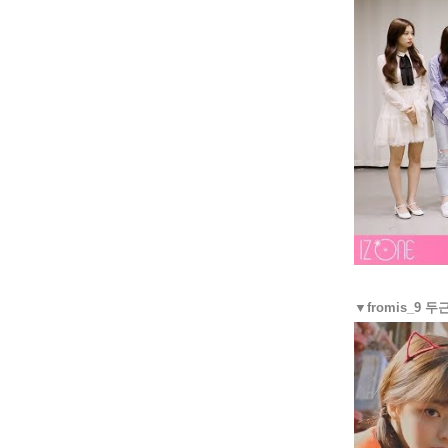
▼fromis_9 두