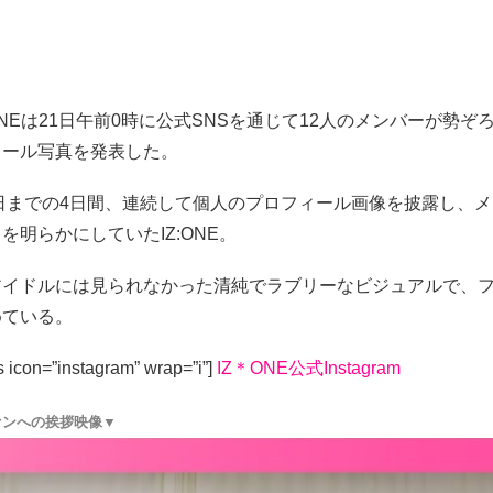
ONEは21日午前0時に公式SNSを通じて12人のメンバーが勢ぞ
ィール写真を発表した。
0日までの4日間、連続して個人のプロフィール画像を披露し、
を明らかにしていたIZ:ONE。
アイドルには見られなかった清純でラブリーなビジュアルで、
めている。
s icon=”instagram” wrap=”i”]
IZ＊ONE公式Instagram
ファンへの挨拶映像▼