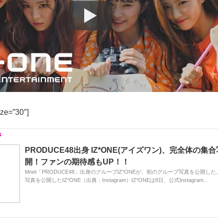
ize=”30″]
PRODUCE48出身 IZ*ONE(アイズワン)、完全体の集
開！ファンの期待感もUP！！
Mnet「PRODUCE48」出身のグループIZ*ONEが、初のグループ写真を公開し
写真を公開したIZ*ONE（出典：Instagram）IZ*ONEは8日、公式Instagram...