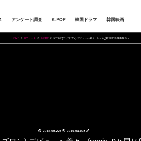
ス
アンケート調査
K-POP
韓国ドラマ
韓国映画
HOME
Kニュース
K-POP
IZ*ONE(アイズワン) デビューへ着々、fromis_9と同じ所属事務所へ
2018.09.22
/
2019.04.03
/