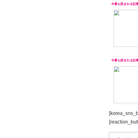
[korea_sns_b
[reaction_but