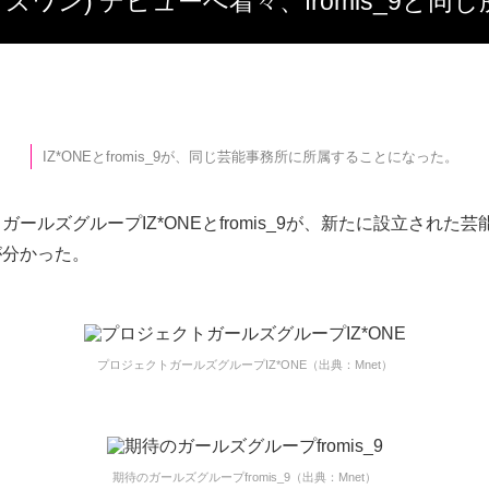
(アイズワン) デビューへ着々、fromis_9と
IZ*ONEとfromis_9が、同じ芸能事務所に所属することになった。
ガールズグループIZ*ONEとfromis_9が、新たに設立された
が分かった。
プロジェクトガールズグループIZ*ONE（出典：Mnet）
期待のガールズグループfromis_9（出典：Mnet）