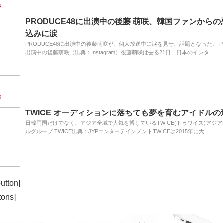
PRODUCE48に出演中の後藤 萌咲、韓国ファンから
込みに涙
PRODUCE48に出演中の後藤萌咲が、個人放送中に涙を見せ、話題となった。 PR
出演中の後藤萌咲（出典：Instagram）後藤萌咲は去る21日、日本のインタ...
TWICE オーディションに落ちても夢を育むアイドル
日韓両国だけでなく、アジア全域で人気を博しているTWICE(トゥワイス)アジアN
ルグループ TWICE出典：JYPエンターテインメントTWICEは2015年に大...
utton]
tons]