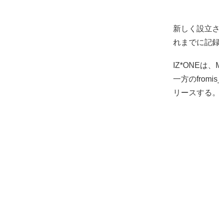
新しく設立
れまでに記
IZ*ONEは
一方のfro
リースする