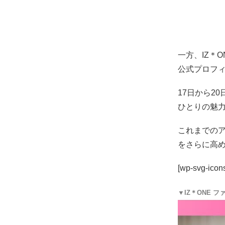
一方、IZ＊
公式プロフ
17日から2
ひとりの魅力
これまでの
をさらに高
[wp-svg-icon
▼IZ＊ONE 