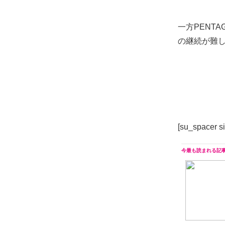
一方PENT
の継続が難
[su_spacer s