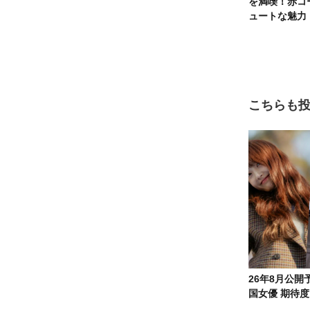
を満喫！赤コ
ュートな魅力
こちらも
26年8月公
国女優 期待