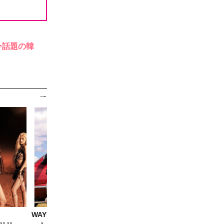
今話題の韓
WAYF BOYS、8月7日デビュ
RESCENEの勢い続く！8月