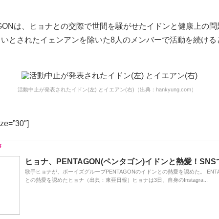
AGONは、ヒョナとの交際で世間を騒がせたイドンと健康上の
しいとされたイェンアンを除いた8人のメンバーで活動を続ける
活動中止が発表されたイドン(左) とイエアン(右)（出典：hankyung.com）
ize=”30″]
ヒョナ、PENTAGON(ペンタゴン)イドンと熱愛！SN
歌手ヒョナが、ボーイズグループPENTAGONのイドンとの熱愛を認めた。 ENT
との熱愛を認めたヒョナ（出典：東亜日報）ヒョナは3日、自身のInstagra...