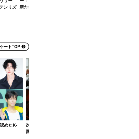
)リリー
ー！「WAYF BOYS DO」で
人K-POP個人ブランド評判ラ
テンリズ
新たなK-POPを宣言
ンキングトップ5
ケートTOP
認めたK-
26年8月公開予定 新作ドラマで主演を務める韓
国俳優 期待度アンケート【候補10人】