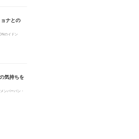
ヒョナとの
ONのイドン
謝の気持ちを
.Pメンバーバン・