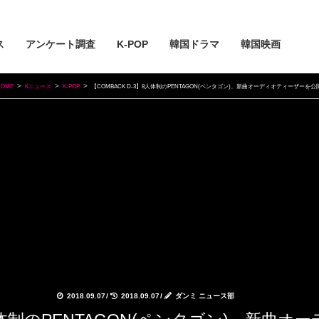
ス
アンケート調査
K-POP
韓国ドラマ
韓国映画
HOME
Kニュース
K-POP
【COMBACK D-3】8人体制のPENTAGON(ペンタゴン)、新曲オーディオティーザーを公開
2018.09.07
/
2018.09.07
/
ダンミ ニュース部