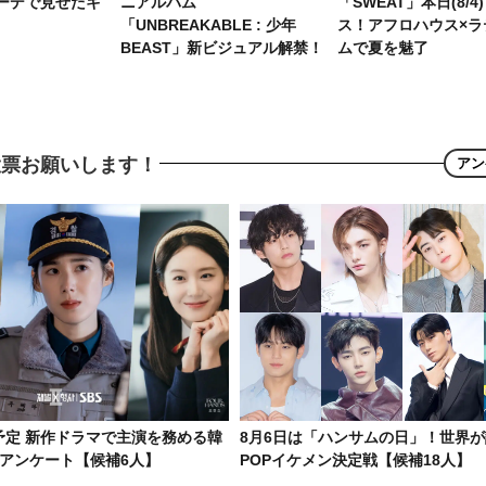
ーデで見せたキ
ニアルバム
「SWEAT」本日(8/4
「UNBREAKABLE : 少年
ス！アフロハウス×ラ
BEAST」新ビジュアル解禁！
ムで夏を魅了
投票お願いします！
アン
開予定 新作ドラマで主演を務める韓
8月6日は「ハンサムの日」！世界が
度アンケート【候補6人】
POPイケメン決定戦【候補18人】