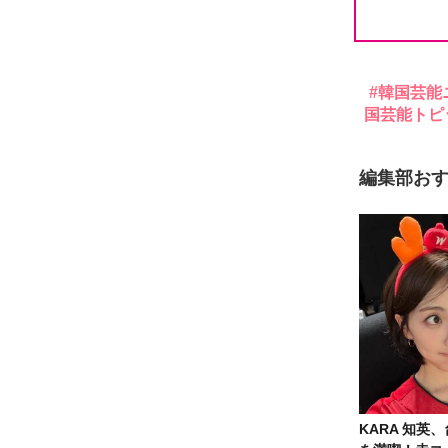
韓国芸能
国芸能トピ
編集部お
KARA 知英