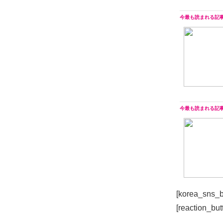
[korea_sns_b
[reaction_but