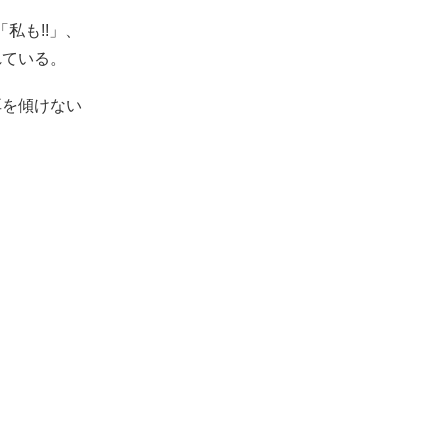
私も!!」、
れている。
耳を傾けない