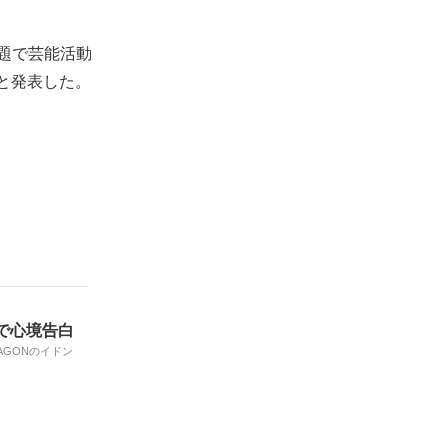
問題で芸能活動
と発表した。
Sで心境告白
AGONのイドン