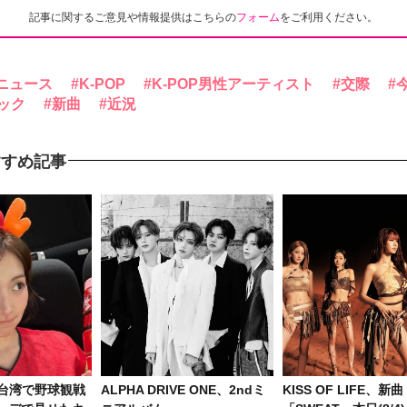
記事に関するご意見や情報提供はこちらの
フォーム
をご利用ください。
ニュース
K-POP
K-POP男性アーティスト
交際
ック
新曲
近況
すすめ記事
、台湾で野球観戦
ALPHA DRIVE ONE、2ndミ
KISS OF LIFE、新曲