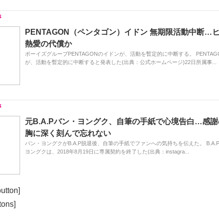
PENTAGON（ペンタゴン）イドン 無期限活動中断…
熱愛の代償か
ボーイズグループPENTAGONのイドンが、活動を暫定的に中断する。 PENTAG
が、活動を暫定的に中断すると発表した(出典：公式ホームページ)22日所属事...
元B.A.Pバン・ヨングク、自筆の手紙で心境告白…感
胸に深く刻んで忘れない
バン・ヨングクがB.A.P脱退後、自筆の手紙でファンへの気持ちを伝えた。 B.A
ヨングクは、2018年8月19日に専属契約を終了した(出典：instagra...
utton]
tons]