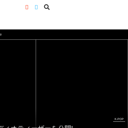
!
K-POP