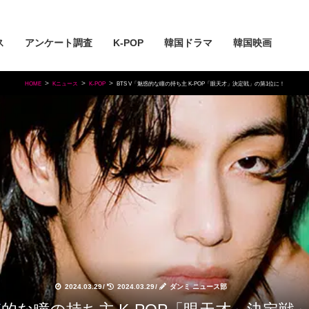
ス
アンケート調査
K-POP
韓国ドラマ
韓国映画
HOME
Kニュース
K-POP
BTS V「魅惑的な瞳の持ち主 K-POP「眼天才」決定戦」の第1位に！
2024.03.29
/
2024.03.29
/
ダンミ ニュース部