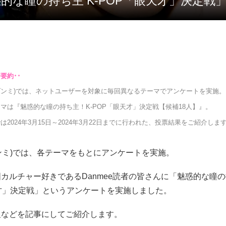
魅惑的な瞳の持ち主 K-POP「眼天才」決定戦
e(ダンミ)では、ネットユーザーを対象に毎回異なるテーマでアンケートを実施。
マは『魅惑的な瞳の持ち主！K-POP「眼天才」決定戦【候補18人】』。
は2024年3月15日～2024年3月22日までに行われた、投票結果をご紹介しま
(ダンミ)では、各テーマをもとにアンケートを実施。
カルチャー好きであるDanmee読者の皆さんに「魅惑的な瞳の
才」決定戦」というアンケートを実施しました。
報などを記事にしてご紹介します。