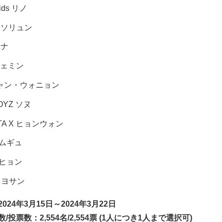
Kids リノ
X ソリュン
ユナ
ジェミン
チャン・ウォニョン
OYZ ソヌ
TA X ヒョンウォン
ボムギュ
テヒョン
Z ヨサン
024年3月15日～2024年3月22日
/投票数：2,554名/2,554票 (1人につき1人まで選択可)