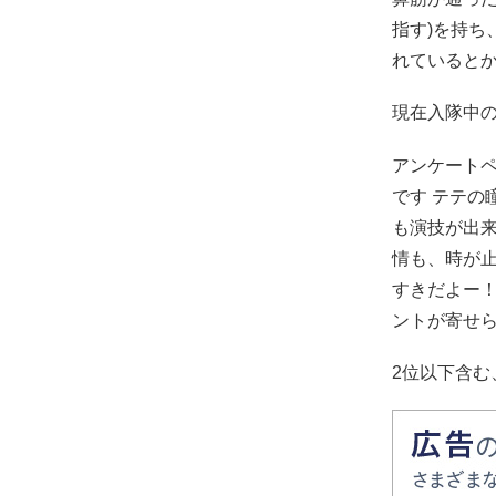
指す)を持ち
れていると
現在入隊中の
アンケートペ
です テテ
も演技が出
情も、時が
すきだよー！
ントが寄せ
2位以下含