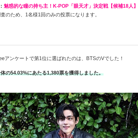
：
魅惑的な瞳の持ち主！K-POP「眼天才」決定戦【候補18人
査のため、1名様1回のみの投票になります。
meeアンケートで第1位に選ばれたのは、BTSのVでした！
体の54.03%にあたる1,380票を獲得しました。