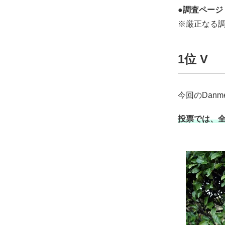
●調査ページ
※厳正なる調
1位 V
今回のDan
投票では、全