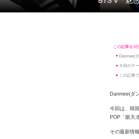
BTS V「
Danme
今回のテー
この記事で
Danmee
今回は、韓国
POP「眼天
その最新情