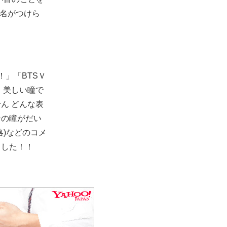
だ名がつけら
！」「BTSＶ
。美しい瞳で
ん どんな表
テの瞳がだい
)などのコメ
ました！！