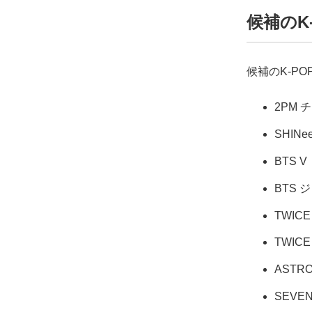
候補のK
候補のK-P
2PM 
SHIN
BTS V
BTS 
TWIC
TWIC
ASTR
SEVE