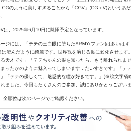
、CGのように美しすぎることから「CGV」(CG＋V)というあ
か。
Vは、2025年6月10日に除隊予定となっています。
ージには、「テテの三白眼に堕ちたARMY(ファン)は多いはず
の瞳は澄んだように綺麗です。世界観を演じる度に変化させます
来る天才です」「テテちゃんの眼を知ったら、もう離れられませ
止まったかのように魅入ってしまいます…だいすきです」「テ
」「テテの優しくて、魅惑的な瞳が好きです。」(※絵文字省略
られました。今回もたくさんのご参加、誠にありがとうござい
む、全順位は次のページでご確認ください。