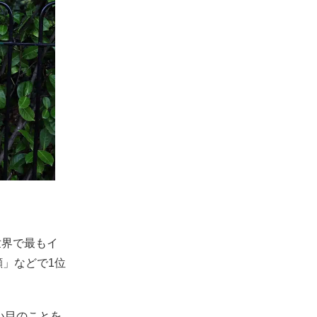
世界で最もイ
顔」などで1位
い目のことを