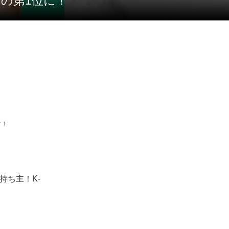
」の第1位に！
す！
持ち主！K-