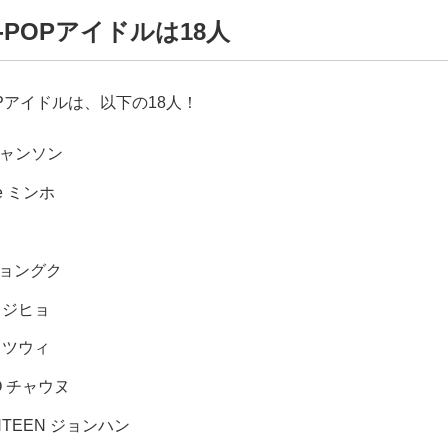
-POPアイドルは18人
OPアイドルは、以下の18人！
チャンソン
ee ミンホ
ジョングク
E ジヒョ
E ツウィ
O チャウヌ
NTEEN ジョンハン