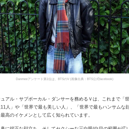
Danmeeアンケート第1位は、BTSのV (画像出典：BTS公式facebook)
ジュアル・サブボーカル・ダンサーを務めるＶは、これまで「
11人」や「世界で最も美しい人」、「世界で最もハンサムな
界最高のイケメンとして広く知られています。
た鼻に端正な顔立ち、そしてセクシーな三白眼(白目の範囲が広