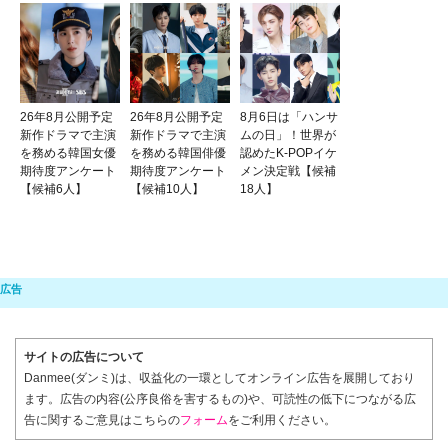
26年8月公開予定
26年8月公開予定
8月6日は「ハンサ
新作ドラマで主演
新作ドラマで主演
ムの日」！世界が
を務める韓国女優
を務める韓国俳優
認めたK-POPイケ
期待度アンケート
期待度アンケート
メン決定戦【候補
【候補6人】
【候補10人】
18人】
サイトの広告について
Danmee(ダンミ)は、収益化の一環としてオンライン広告を展開しており
ます。広告の内容(公序良俗を害するもの)や、可読性の低下につながる広
告に関するご意見はこちらの
フォーム
をご利用ください。