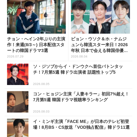
チョン・へイン2年ぶりの主演
ビョン・ウソク＆ホ・ナムジ
作！来週(8/3～) 日本配信スタ
ュンら韓流スター来日！2026
ートの韓国ドラマ3選
年秋 日本で会える韓国俳優10
人
2026.07.29
2026.08.04
ソ・ジソブからイ・ドンウクへ首位バトンタッ
チ！7月第5週 韓ドラ出演者 話題性トップ5
2026.08.05
コン・ヒョジン主演「人妻キラー」初回7%超え！
7月第5週 韓国ドラマ視聴率ランキング
2026.08.03
イ・ミンギ主演「FACE ME」が日本のテレビ初登
場！8月BS・CS放送「VOD独占配信」韓ドラ11選