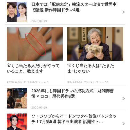
日本では「配信未定」韓流スター出演で世界中
で話題 新作韓国ドラマ4選
2026.06.19
宝くじ当たる人だけがやって
宝くじ当たる人は“たまた
いること、教えます
ま”じゃない
PR(合同会社デジタルファーム )
PR(合同会社デジタルファーム)
2026年にも韓国ドラマの成功方式「財閥御曹
司 × ロコ」歴代秀作6選
2026.06.19
ソ・ジソブからイ・ドンウクへ首位バトンタッ
チ！7月第5週 韓ドラ出演者 話題性ト...