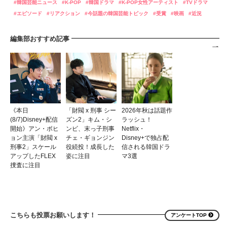
韓国芸能ニュース
K-POP
韓国ドラマ
K-POP女性アーティスト
TVドラマ
エピソード
リアクション
今話題の韓国芸能トピック
受賞
映画
近況
編集部おすすめ記事
《本日
「財閥 x 刑事 シー
2026年秋は話題作
(8/7)Disney+配信
ズン2」キム・シ
ラッシュ！
開始》アン・ボヒ
ンビ、末っ子刑事
Netflix・
ョン主演「財閥 x
チェ・ギョンジン
Disney+で独占配
刑事2」スケール
役続投！成長した
信される韓国ドラ
アップしたFLEX
姿に注目
マ3選
捜査に注目
こちらも投票お願いします！
アンケートTOP