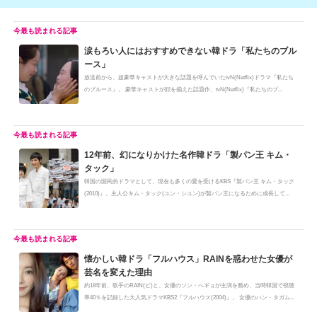
涙もろい人にはおすすめできない韓ドラ「私たちのブル
ース」
放送前から、超豪華キャストが大きな話題を呼んでいたtvN(Netflix)ドラマ『私たち
のブルース』。 豪華キャストが顔を揃えた話題作、tvN(Netflix)『私たちのブ...
12年前、幻になりかけた名作韓ドラ「製パン王 キム・
タック」
韓国の国民的ドラマとして、現在も多くの愛を受けるKBS『製パン王 キム・タック
(2010)』。主人公キム・タック(ユン・シユン)が製パン王になるために成長して...
懐かしい韓ドラ「フルハウス」RAINを惑わせた女優が
芸名を変えた理由
約18年前、歌手のRAIN(ピ)と、女優のソン・へギョが主演を務め、当時韓国で視聴
率40％を記録した大人気ドラマKBS2『フルハウス(2004)』。 女優のハン・タガム...