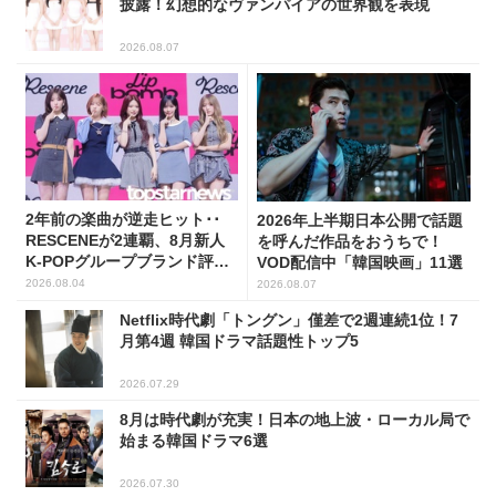
披露！幻想的なヴァンパイアの世界観を表現
2026.08.07
2年前の楽曲が逆走ヒット･･
2026年上半期日本公開で話題
RESCENEが2連覇、8月新人
を呼んだ作品をおうちで！
K-POPグループブランド評判
VOD配信中「韓国映画」11選
トップ5
2026.08.04
2026.08.07
Netflix時代劇「トングン」僅差で2週連続1位！7
月第4週 韓国ドラマ話題性トップ5
2026.07.29
8月は時代劇が充実！日本の地上波・ローカル局で
始まる韓国ドラマ6選
2026.07.30