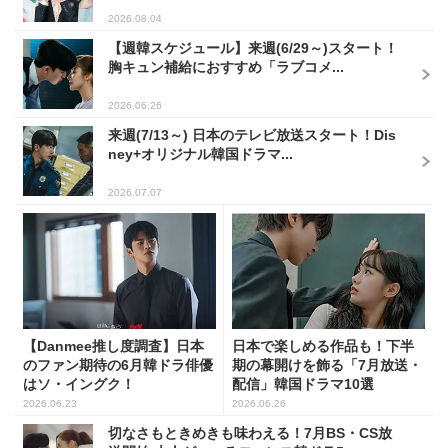
2026.08.04
【週韓スケジュール】来週(6/29～)スタート！
胸キュン補給におすすめ「ラブコメ...
2026.06.26
来週(7/13～) 日本のテレビ放送スタート！Dis
ney+オリジナル韓国ドラマ...
2026.07.07
【Danmee推し度調査】日本
日本で楽しめる作品も！下半
のファン期待の6月韓ドラ俳優
期の幕開けを飾る「7月放送・
はソ・イングク！
配信」韓国ドラマ10選
2026.06.23
2026.06.26
切なさもときめきも味わえる！7月BS・CS放