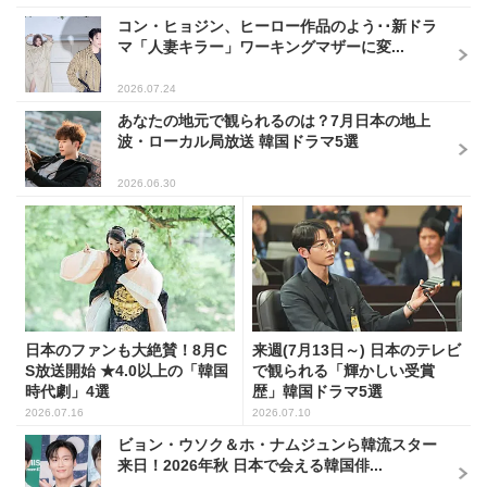
コン・ヒョジン、ヒーロー作品のよう･･新ドラ
マ「人妻キラー」ワーキングマザーに変...
2026.07.24
あなたの地元で観られるのは？7月日本の地上
波・ローカル局放送 韓国ドラマ5選
2026.06.30
日本のファンも大絶賛！8月C
来週(7月13日～) 日本のテレビ
S放送開始 ★4.0以上の「韓国
で観られる「輝かしい受賞
時代劇」4選
歴」韓国ドラマ5選
2026.07.16
2026.07.10
ビョン・ウソク＆ホ・ナムジュンら韓流スター
来日！2026年秋 日本で会える韓国俳...