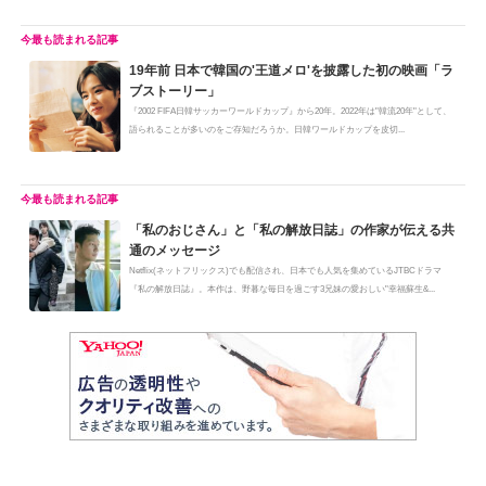
19年前 日本で韓国の'王道メロ'を披露した初の映画「ラ
ブストーリー」
『2002 FIFA日韓サッカーワールドカップ』から20年。2022年は"韓流20年"として、
語られることが多いのをご存知だろうか。日韓ワールドカップを皮切...
「私のおじさん」と「私の解放日誌」の作家が伝える共
通のメッセージ
Netflix(ネットフリックス)でも配信され、日本でも人気を集めているJTBCドラマ
『私の解放日誌』。本作は、野暮な毎日を過ごす3兄妹の愛おしい"幸福蘇生&...