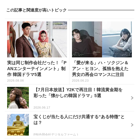
この記事と関連度が高いトピック
実は同じ制作会社だった！「P
「愛が来る」ハ・ソクジン＆
ANエンターテインメント」制
アン・ヒヨン、孤独を抱えた
作 韓国ドラマ5選
男女の再会ロマンスに注目
2026.08.06
2026.06.23
【7月日本放送】Y2Kで再注目！韓流黄金期を
彩った「懐かしの韓国ドラマ」5選
2026.06.17
宝くじが当たる人にだけ共通する“ある特徴”と
は？
PR(合同会社デジタルファーム )