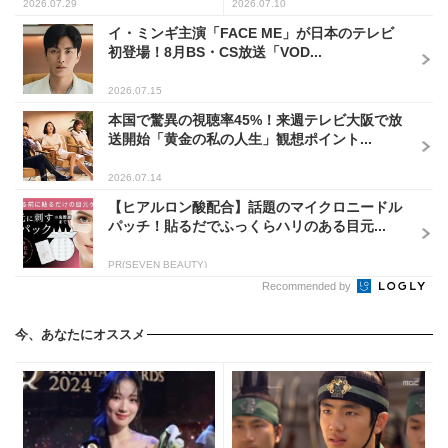
2026.07.29
2026.07.10
イ・ミンギ主演「FACE ME」が日本のテレビ
初登場！8月BS・CS放送「VOD...
2026.07.15
本国で驚異の視聴率45%！来週テレビ大阪で放
送開始「黄金の私の人生」観想ポイント...
2026.07.14
【ヒアルロン酸配合】話題のマイクロニードル
パッチ！貼るだでふっくらハリのある目元...
PR(SEVEN BEAUTY)
Recommended by
今、あなたにオススメ