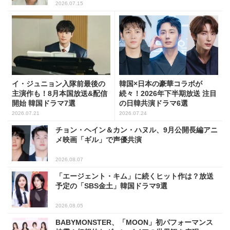
2026.07.15
イ・ジュニョン入隊前最後の
韓国×日本の豪華コラボが
主演作も！8月本国放送&配信
続々！2026年下半期放送 注目
開始 韓国ドラマ7選
の日韓共演ドラマ6選
2026.07.21
2026.07.24
チョン・ヘイン＆カン・ハヌル、9月公開長編アニ
メ映画「ギル」で声優共演
2026.08.07
「エージェント・キム」に続くヒット作は？放送
予定の「SBS金土」韓国ドラマ9選
2026.08.05
BABYMONSTER、「MOON」初パフォーマンス