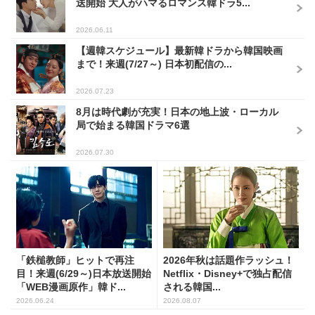
送開始 大人がハマるロマンス韓ドラ5...
2026.06.11
【週韓スケジュール】最新韓ドラから韓国映画
まで！来週(7/27～) 日本初配信の...
2026.07.23
8月は時代劇が充実！日本の地上波・ローカル
局で始まる韓国ドラマ6選
2026.07.30
「鉄槌教師」ヒットで再注
2026年秋は話題作ラッシュ！
目！来週(6/29～)日本放送開始
Netflix・Disney+で独占配信
「WEB漫画原作」韓ド...
される韓国...
2026.06.24
2026.08.07