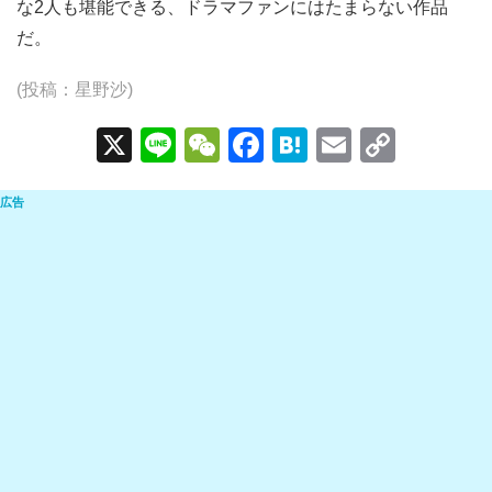
な2人も堪能できる、ドラマファンにはたまらない作品
だ。
(投稿：星野沙)
X
Li
W
F
H
E
C
n
e
a
at
m
o
e
C
c
e
ail
p
h
e
n
y
at
b
a
Li
o
n
o
k
k