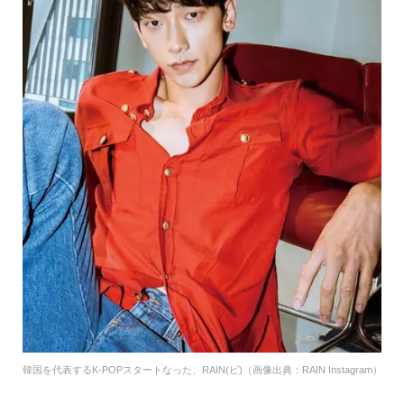
韓国を代表するK-POPスタートなった、RAIN(ピ)（画像出典：RAIN Instagram）