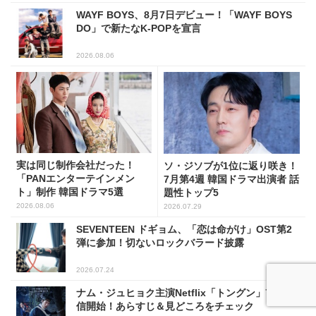
WAYF BOYS、8月7日デビュー！「WAYF BOYS
DO」で新たなK-POPを宣言
2026.08.06
実は同じ制作会社だった！
ソ・ジソブが1位に返り咲き！
「PANエンターテインメン
7月第4週 韓国ドラマ出演者 話
ト」制作 韓国ドラマ5選
題性トップ5
2026.08.06
2026.07.29
SEVENTEEN ドギョム、「恋は命がけ」OST第2
弾に参加！切ないロックバラード披露
2026.07.24
ナム・ジュヒョク主演Netflix「トングン」7/17配
信開始！あらすじ＆見どころをチェック