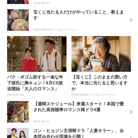
2026.08.05
宝くじ当たる人だけがやっていること、教えま
す
PR(合同会社デジタルファーム )
パク・ボゴム扮する一途な年
【宝くじ】このままの買い方
下彼氏に胸キュン！8月CS放
で、本当に当たると思います
送開始「大人のロマンス」
か
韓...
2026.07.14
PR(合同会社デジタルファーム )
【週韓スケジュール】来週スタート！本国で愛
された高視聴率ロマンス韓ドラ4選
2026.06.12
コン・ヒョジン主演韓ドラ「人妻キラー」、台
本読み合わせ現場を公開！