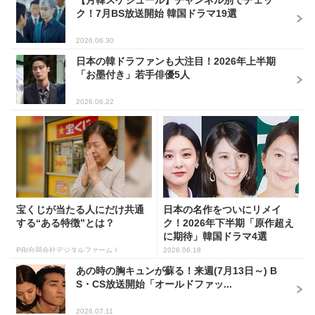
ク！7月BS放送開始 韓国ドラマ19選
2026.06.30
日本の韓ドラファンも大注目！2026年上半期
「お墨付き」若手俳優5人
2026.06.22
宝くじが当たる人にだけ共通
日本の名作をついにリメイ
する“ある特徴”とは？
ク！2026年下半期「原作超え
に期待」韓国ドラマ4選
PR(合同会社デジタルファーム )
2026.06.18
あの時の胸キュンが蘇る！来週(7月13日～) B
S・CS放送開始「オールドファッ...
2026.07.11