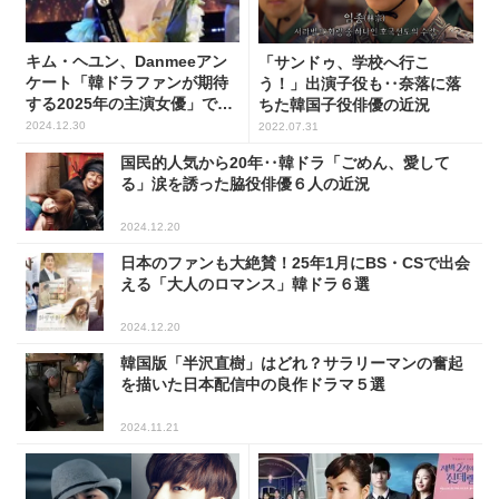
キム・ヘユン、Danmeeアン
「サンドゥ、学校へ行こ
ケート「韓ドラファンが期待
う！」出演子役も‥奈落に落
する2025年の主演女優」で1
ちた韓国子役俳優の近況
位！
2024.12.30
2022.07.31
国民的人気から20年‥韓ドラ「ごめん、愛して
る」涙を誘った脇役俳優６人の近況
2024.12.20
日本のファンも大絶賛！25年1月にBS・CSで出会
える「大人のロマンス」韓ドラ６選
2024.12.20
韓国版「半沢直樹」はどれ？サラリーマンの奮起
を描いた日本配信中の良作ドラマ５選
2024.11.21