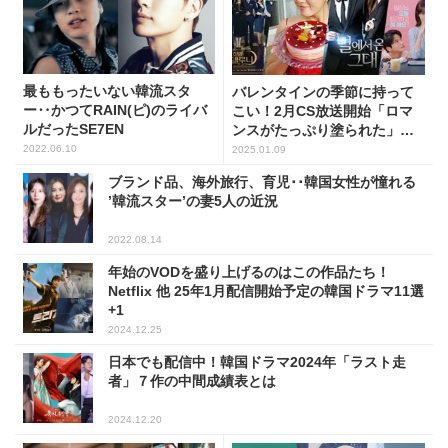
最ももったいない韓流スタ
バレンタインの季節に持って
ー‥かつてRAIN(ピ)のライバ
こい！2月CS放送開始「ロマ
ルだったSE7EN
ンスがたっぷり塗られた」韓
ドラ15選
2022.06.10
2025.01.09
ブランド品、海外旅行、育児･･韓国女性が憧れる
’韓流スター’の妻5人の近況
2022.08.14
年始のVODを盛り上げるのはこの作品たち！
Netflix 他 25年1月配信開始予定の韓国ドラマ11選
+1
2024.12.25
日本でも配信中！韓国ドラマ2024年「ラスト走
者」７作の中間成績表とは
2024.12.20