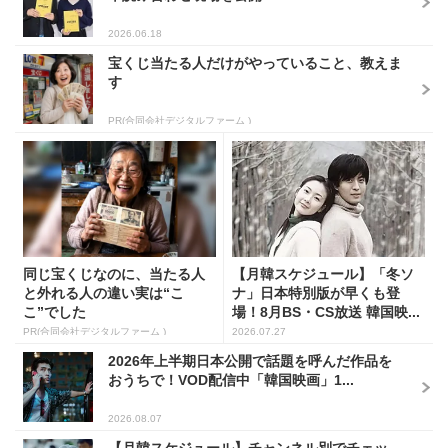
2026.06.18
宝くじ当たる人だけがやっていること、教えま
す
PR(合同会社デジタルファーム )
同じ宝くじなのに、当たる人
【月韓スケジュール】「冬ソ
と外れる人の違い実は“こ
ナ」日本特別版が早くも登
こ”でした
場！8月BS・CS放送 韓国映...
PR(合同会社デジタルファーム )
2026.07.27
2026年上半期日本公開で話題を呼んだ作品を
おうちで！VOD配信中「韓国映画」1...
2026.08.07
【月韓スケジュール】チャンネル別でチェッ