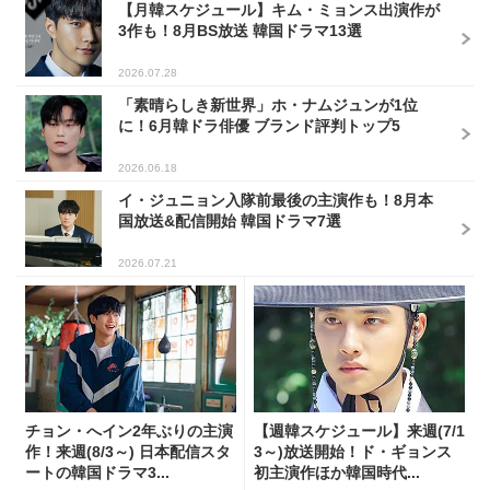
【月韓スケジュール】キム・ミョンス出演作が
3作も！8月BS放送 韓国ドラマ13選
2026.07.28
「素晴らしき新世界」ホ・ナムジュンが1位
に！6月韓ドラ俳優 ブランド評判トップ5
2026.06.18
イ・ジュニョン入隊前最後の主演作も！8月本
国放送&配信開始 韓国ドラマ7選
2026.07.21
チョン・へイン2年ぶりの主演
【週韓スケジュール】来週(7/1
作！来週(8/3～) 日本配信スタ
3～)放送開始！ド・ギョンス
ートの韓国ドラマ3...
初主演作ほか韓国時代...