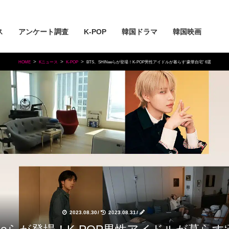
ス
アンケート調査
K-POP
韓国ドラマ
韓国映画
HOME
Kニュース
K-POP
BTS、SHINeeらが登場！K-POP男性アイドルが暮らす‘豪華自宅’ 6選
2023.08.30
/
2023.08.31
/