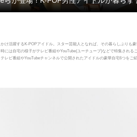
INeeらが登場！K-POP男性アイドルが暮らす‘
かけ活躍するK-POPアイドル。スター芸能人となれば、その暮らしぶりも
時には自宅の様子がテレビ番組やYouTube(ユーチューブ)などで特集される
テレビ番組やYouTubeチャンネルで公開されたアイドルの豪華自宅6つをご