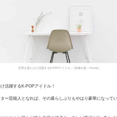
世界を股にかけ活躍するK-POPアイドル。 (画像出典：Pexels)
け活躍するK-POPアイドル！
スター芸能人となれば、その暮らしぶりもやはり豪華になって