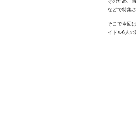
そのため、時
などで特集
そこで今回は
イドル6人