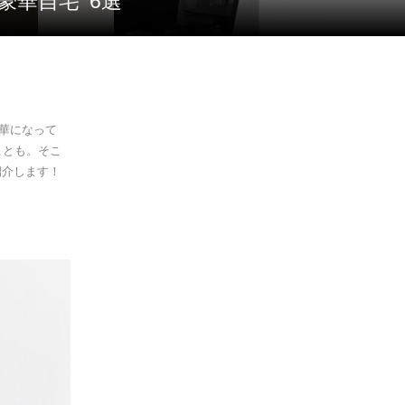
豪華自宅’ 6選
豪華になって
ことも。そこ
紹介します！