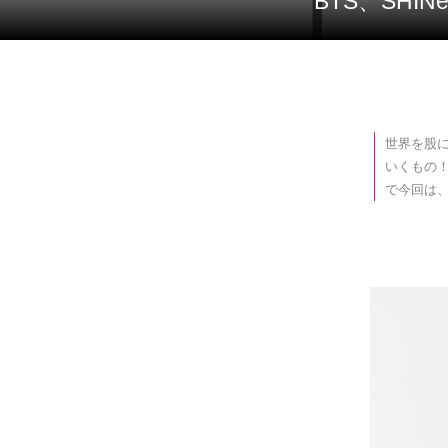
BTS、SH
世界を股に
いくもの！
で今回は、