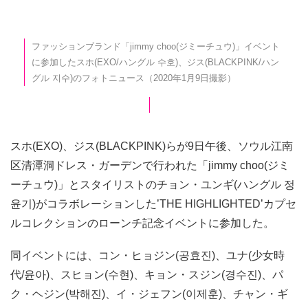
ファッションブランド「jimmy choo(ジミーチュウ)」イベント
に参加したスホ(EXO/ハングル 수호)、ジス(BLACKPINK/ハン
グル 지수)のフォトニュース（2020年1月9日撮影）
スホ(EXO)、ジス(BLACKPINK)らが9日午後、ソウル江南
区清潭洞ドレス・ガーデンで行われた「jimmy choo(ジミ
ーチュウ)」とスタイリストのチョン・ユンギ(ハングル 정
윤기)がコラボレーションした’THE HIGHLIGHTED’カプセ
ルコレクションのローンチ記念イベントに参加した。
同イベントには、コン・ヒョジン(공효진)、ユナ(少女時
代/윤아)、スヒョン(수현)、キョン・スジン(경수진)、パ
ク・ヘジン(박해진)、イ・ジェフン(이제훈)、チャン・ギ