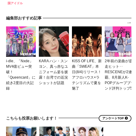
国アイドル
編集部おすすめ記事
i-dle、「Nxde」
KARA ハン・スン
KISS OF LIFE、新
2年前の楽曲が逆
MV4億ビュー突
ヨン、真っ赤なユ
曲「SWEAT」本
走ヒット･･
破！
ニフォーム姿を披
日(8/4)リリース！
RESCENEが2連
「Queencard」に
露！台湾での近況
アフロハウス×ラ
覇、8月新人K-
続き2度目の大記
ショットが話題
テンリズムで夏を
POPグループブラ
録
魅了
ンド評判トップ5
こちらも投票お願いします！
アンケートTOP