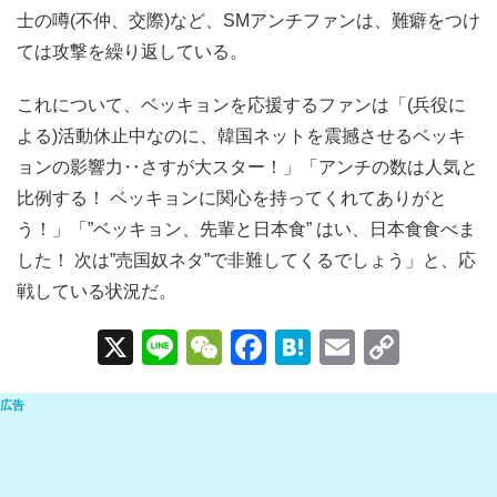
士の噂(不仲、交際)など、SMアンチファンは、難癖をつけ
ては攻撃を繰り返している。
これについて、ベッキョンを応援するファンは「(兵役に
よる)活動休止中なのに、韓国ネットを震撼させるベッキ
ョンの影響力‥さすが大スター！」「アンチの数は人気と
比例する！ ベッキョンに関心を持ってくれてありがと
う！」「”ベッキョン、先輩と日本食” はい、日本食食べま
した！ 次は”売国奴ネタ”で非難してくるでしょう」と、応
戦している状況だ。
X
Li
W
F
H
E
C
n
e
a
at
m
o
e
C
c
e
ail
p
h
e
n
y
at
b
a
Li