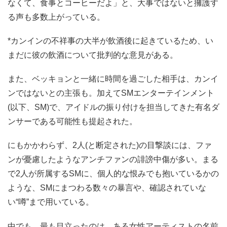
なくて、食事とコーヒーだよ」と、大事ではないと擁護す
る声も多数上がっている。
*カンインの不祥事の大半が飲酒後に起きているため、い
まだに彼の飲酒について批判的な意見がある。
また、ベッキョンと一緒に時間を過ごした相手は、カンイ
ンではないとの主張も。加えてSMエンターテインメント
(以下、SM)で、アイドルの振り付けを担当してきた有名ダ
ンサーである可能性も提起された。
にもかかわらず、2人(と断定された)の目撃談には、ファ
ンが憂慮したようなアンチファンの誹謗中傷が多い。まる
で2人が所属するSMに、個人的な恨みでも抱いているかの
ような、SMにまつわる数々の暴言や、確認されていな
い“噂”まで用いている。
中でも、最も目立ったのは、ある女性アーティストの名前