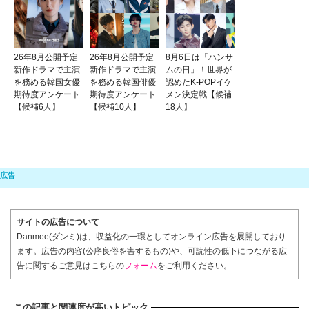
26年8月公開予定
26年8月公開予定
8月6日は「ハンサ
新作ドラマで主演
新作ドラマで主演
ムの日」！世界が
を務める韓国女優
を務める韓国俳優
認めたK-POPイケ
期待度アンケート
期待度アンケート
メン決定戦【候補
【候補6人】
【候補10人】
18人】
サイトの広告について
Danmee(ダンミ)は、収益化の一環としてオンライン広告を展開しており
ます。広告の内容(公序良俗を害するもの)や、可読性の低下につながる広
告に関するご意見はこちらの
フォーム
をご利用ください。
この記事と関連度が高いトピック