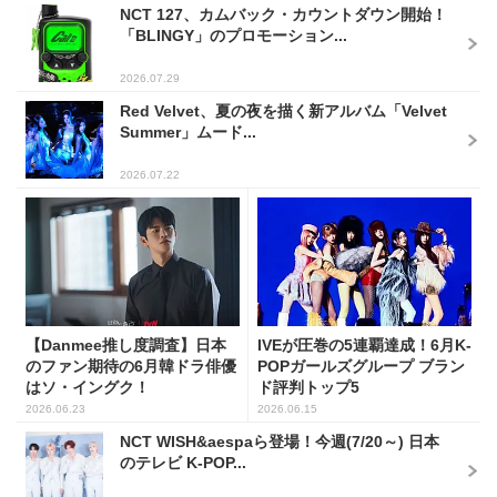
NCT 127、カムバック・カウントダウン開始！
「BLINGY」のプロモーション...
2026.07.29
Red Velvet、夏の夜を描く新アルバム「Velvet
Summer」ムード...
2026.07.22
【Danmee推し度調査】日本
IVEが圧巻の5連覇達成！6月K-
のファン期待の6月韓ドラ俳優
POPガールズグループ ブラン
はソ・イングク！
ド評判トップ5
2026.06.23
2026.06.15
NCT WISH&aespaら登場！今週(7/20～) 日本
のテレビ K-POP...