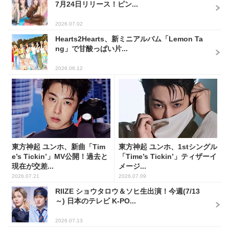
7月24日リリース！ピン...
2026.07.02
Hearts2Hearts、新ミニアルバム「Lemon Ta
ng」で甘酸っぱい片...
2026.06.12
東方神起 ユンホ、新曲「Tim
東方神起 ユンホ、1stシングル
e’s Tickin’」MV公開！過去と
「Time’s Tickin’」ティザーイ
現在が交差...
メージ...
2026.07.21
2026.07.09
RIIZE ショウタロウ＆ソヒ生出演！今週(7/13
～) 日本のテレビ K-PO...
2026.07.13