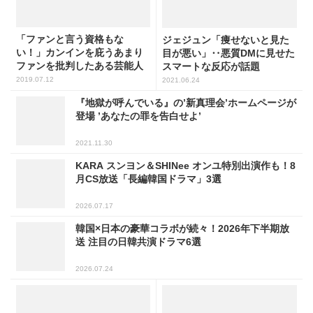
「ファンと言う資格もな
ジェジュン「痩せないと見た
い！」カンインを庇うあまり
目が悪い」‥悪質DMに見せた
ファンを批判したある芸能人
スマートな反応が話題
2019.07.12
2021.06.24
『地獄が呼んでいる』の’新真理会’ホームページが
登場 ’あなたの罪を告白せよ’
2021.11.30
KARA スンヨン＆SHINee オンユ特別出演作も！8
月CS放送「長編韓国ドラマ」3選
2026.07.17
韓国×日本の豪華コラボが続々！2026年下半期放
送 注目の日韓共演ドラマ6選
2026.07.24