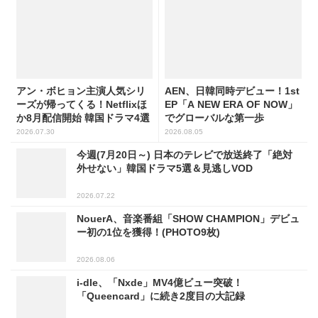
アン・ボヒョン主演人気シリ
AEN、日韓同時デビュー！1st
ーズが帰ってくる！Netflixほ
EP「A NEW ERA OF NOW」
か8月配信開始 韓国ドラマ4選
でグローバルな第一歩
2026.07.30
2026.08.05
今週(7月20日～) 日本のテレビで放送終了「絶対
外せない」韓国ドラマ5選＆見逃しVOD
2026.07.22
NouerA、音楽番組「SHOW CHAMPION」デビュ
ー初の1位を獲得！(PHOTO9枚)
2026.08.06
i-dle、「Nxde」MV4億ビュー突破！
「Queencard」に続き2度目の大記録