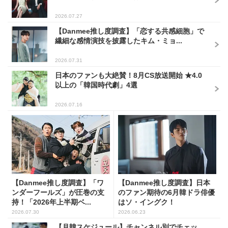
2026.07.27
【Danmee推し度調査】「恋する共感細胞」で
繊細な感情演技を披露したキム・ミョ...
2026.07.31
日本のファンも大絶賛！8月CS放送開始 ★4.0
以上の「韓国時代劇」4選
2026.07.16
【Danmee推し度調査】「ワ
【Danmee推し度調査】日本
ンダーフールズ」が圧巻の支
のファン期待の6月韓ドラ俳優
持！「2026年上半期ベ...
はソ・イングク！
2026.07.30
2026.06.23
【月韓スケジュール】チャンネル別でチェッ