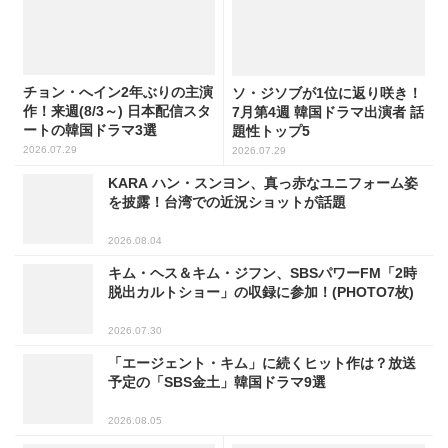
チョン・へイン2年ぶりの主演
ソ・ジソブが1位に返り咲き！
作！来週(8/3～) 日本配信スタ
7月第4週 韓国ドラマ出演者 話
ートの韓国ドラマ3選
題性トップ5
2026.07.29
2026.07.29
KARA ハン・スンヨン、真っ赤なユニフォーム姿
を披露！台湾での近況ショットが話題
2026.08.04
キム・ヘス＆キム・ジフン、SBSパワーFM「2時
脱出カルトショー」の収録に参加！(PHOTO7枚)
2026.07.30
「エージェント・キム」に続くヒット作は？放送
予定の「SBS金土」韓国ドラマ9選
2026.08.05