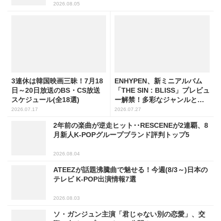
2026.08.05
3連休は韓国映画三昧！7月18
ENHYPEN、新ミニアルバム
日～20日放送のBS・CS放送
「THE SIN : BLISS」プレビュ
スケジュール(全18選)
ー解禁！多彩なジャンルとナ
レーションで世界観を構築
2026.07.17
2026.07.27
2年前の楽曲が逆走ヒット･･RESCENEが2連覇、8
月新人K-POPグループブランド評判トップ5
2026.08.04
ATEEZが話題沸騰曲で魅せる！今週(8/3～)日本の
テレビ K-POP出演情報7選
2026.08.03
ソ・ガンジュン主演「君じゃない別の恋愛」、交