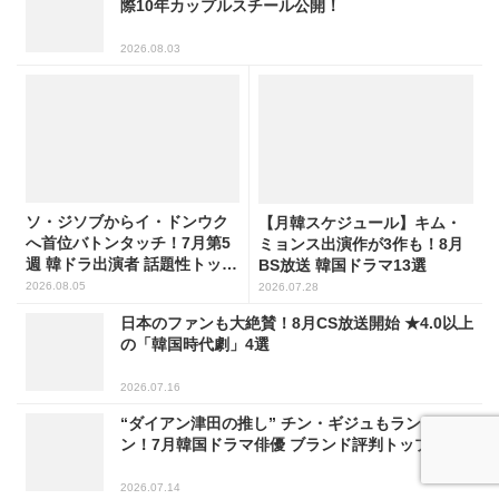
際10年カップルスチール公開！
2026.08.03
ソ・ジソブからイ・ドンウク
【月韓スケジュール】キム・
へ首位バトンタッチ！7月第5
ミョンス出演作が3作も！8月
週 韓ドラ出演者 話題性トップ
BS放送 韓国ドラマ13選
5
2026.08.05
2026.07.28
日本のファンも大絶賛！8月CS放送開始 ★4.0以上
の「韓国時代劇」4選
2026.07.16
“ダイアン津田の推し” チン・ギジュもランクイ
ン！7月韓国ドラマ俳優 ブランド評判トップ5
2026.07.14