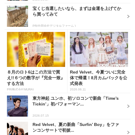
宝くじ当選したいなら、まずは金運を上げてか
ら買ってみて
PR(合同会社デジタルファーム )
８月のロト6はこの方法で買
Red Velvet、今夏ついに完全
え!!６つの数字が『完全一致』
体で帰還！8月カムバックを公
する方法
式発表
PR(株式会社MURA)
2026.06.11
東方神起 ユンホ、初ソロコンで新曲「Time’s
Tickin’」初パフォーマン...
2026.07.15
Red Velvet、夏の新曲「Surfin’ Boy」をファ
ンコンサートで初披...