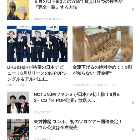
８月のロト6はこの方法で買え!!６つの数字が
『完全一致』する方法
PR(株式会社MURA)
DKB&H2Hが待望の日本デビ
金運下げるの絶対やめて！9割
ュー！8月リリースのK-POPシ
が知らない“貯金術”
ングル＆アルバム1...
2026.07.28
PR(合同会社デジタルファーム )
NCT JNJMファンミが日本TV初上陸！8月B
S・CS「K-POP公演」放送ス...
2026.07.22
東方神起 ユンホ、初のソロツアー開催決定！
ソウル公演は全席完売
2026.06.17