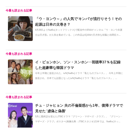
「ウ・ヨンウ～」の人気で'キンパ'が流行りそう！その
起源は日本の太巻き？
6月29日よりNetflix(ネットフリックス)で配信中のENAチャンネル『ウ・ヨンウ弁護
士は天才肌』が人気を集めている。この作品はIQ164の天才的な頭脳と自閉症ス...
イ・ビョンホン、ソン・スンホン‥視聴率37％を記録
した超豪華な韓国ドラマ
今年上半期に放送された、tvN(Netflix)ドラマ『私たちのブルース』。 今年上半期に
放送され、日本でも話題となったtvN(Netflix)ドラマ『私たちのブルース』。...
チュ・ジャヒョン 夫の不倫疑惑から1年、復帰ドラマで
見せた '虚偽と偽善'
5月に最終話を迎えたJTBCドラマ『グリーン・マザーズ・クラブ』。 『グリーン・
マザーズ・クラブ』ポスター(画像出典：JTBCスタジオ)日本では、Netflix(ネッ...