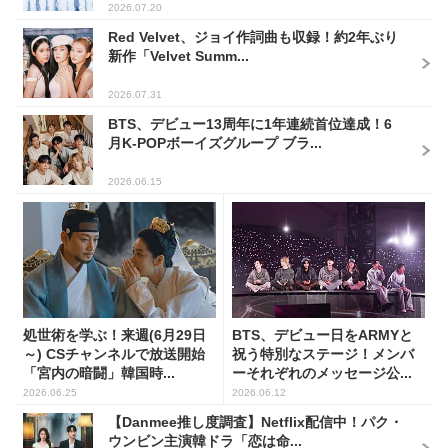
2026.07.20
Red Velvet、ジョイ作詞曲も収録！約2年ぶり
新作「Velvet Summ...
2026.07.31
BTS、デビュー13周年に1年連続首位達成！6
月K-POPボーイズグループ ブラ...
2026.06.15
処世術を学ぶ！来週(6月29日
BTS、デビュー日をARMYと
～) CSチャンネルで放送開始
祝う特別なステージ！メンバ
「宮内の暗闘」韓国時...
ーそれぞれのメッセージ公...
2026.06.25
2026.06.12
【Danmee推し度調査】Netflix配信中！パク・
ウンビン主演韓ドラ「恋は命...