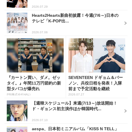
2026.07.29
Hearts2Hearts新曲初披露！今週(7/6～)日本の
テレビ「K-POP出...
2026.07.06
『カートン買い、ダメ。ゼッ
SEVENTEEN ドギョム＆バー
タイ。』年間11万円節約の新
ノン、兵役日程を発表！入隊
型タバコが爆売れ
前まで予定活動を継続
PR(株式会社HAL)
2026.07.27
【週韓スケジュール】来週(7/13～)放送開始！
ド・ギョンス初主演作ほか韓国時代...
2026.07.10
aespa、日本初ミニアルバム「KISS N TELL」