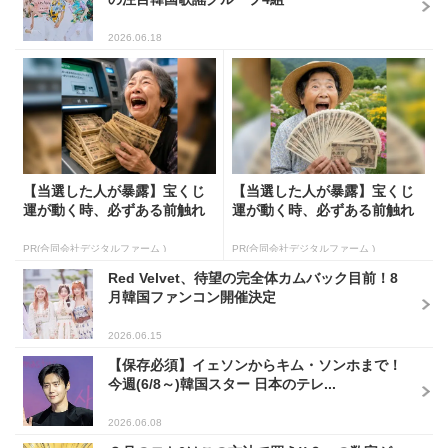
2026.06.18
【当選した人が暴露】宝くじ
【当選した人が暴露】宝くじ
運が動く時、必ずある前触れ
運が動く時、必ずある前触れ
PR(合同会社デジタルファーム )
PR(合同会社デジタルファーム )
Red Velvet、待望の完全体カムバック目前！8
月韓国ファンコン開催決定
2026.06.15
【保存必須】イェソンからキム・ソンホまで！
今週(6/8～)韓国スター 日本のテレ...
2026.06.08