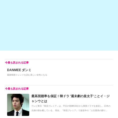
o
n
o
k
k
DANMEE ダンミ
最新韓国トレンドを読む美しい女性になる
最高視聴率を保証！韓ドラ '週末劇の皇太子'ことイ・ジ
ャンウとは
テレビ東京『韓流プレミア』は、平日の朝8時15分から韓国ドラマを放送し、日本の
主婦の朝を癒している。 現在、『韓流プレミア』で放送中の『人生最高の贈り...