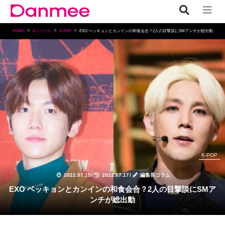
HOME
Kニュース
K-POP
EXO ベッキョンとカンインの和食会合？2人の目撃談にSMアンチが総出動
K-POP
2022.07.15
/
2022.07.17
/
編集長コラム
EXO ベッキョンとカンインの和食会合？2人の目撃談にSMア
ンチが総出動