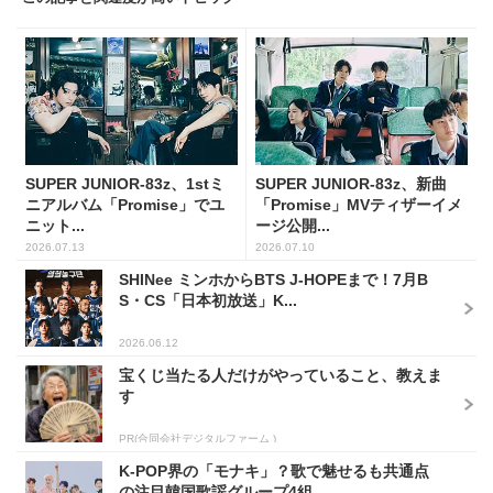
SUPER JUNIOR-83z、1stミ
SUPER JUNIOR-83z、新曲
ニアルバム「Promise」でユ
「Promise」MVティザーイメ
ニット...
ージ公開...
2026.07.13
2026.07.10
SHINee ミンホからBTS J-HOPEまで！7月B
S・CS「日本初放送」K...
2026.06.12
宝くじ当たる人だけがやっていること、教えま
す
PR(合同会社デジタルファーム )
K-POP界の「モナキ」？歌で魅せるも共通点
の注目韓国歌謡グループ4組