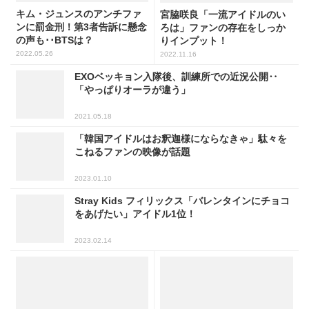
キム・ジュンスのアンチファ
宮脇咲良「一流アイドルのい
ンに罰金刑！第3者告訴に懸念
ろは」ファンの存在をしっか
の声も･･BTSは？
りインプット！
2022.05.26
2022.11.16
EXOベッキョン入隊後、訓練所での近況公開‥
「やっぱりオーラが違う」
2021.05.18
「韓国アイドルはお釈迦様にならなきゃ」駄々を
こねるファンの映像が話題
2023.01.10
Stray Kids フィリックス「バレンタインにチョコ
をあげたい」アイドル1位！
2023.02.14