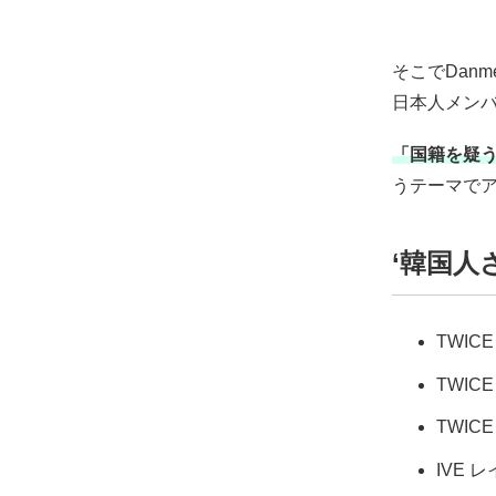
そこでDan
日本人メン
「国籍を疑う
うテーマで
‘韓国人
TWIC
TWIC
TWIC
IVE レ