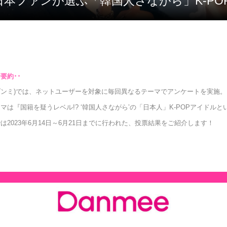
ニキ 日本ファンが選ぶ「韓国人さながら」K-P
e(ダンミ)では、ネットユーザーを対象に毎回異なるテーマでアンケートを実施。
マは『国籍を疑うレベル!? ‘韓国人さながら’の「日本人」K-POPアイドルと
は2023年6月14日～6月21日までに行われた、投票結果をご紹介します！