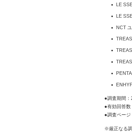
LE SS
LE SS
NCT 
TREA
TREA
TREA
PENT
ENHY
●調査期間：2
●有効回答数：
●調査ページ
※厳正なる調