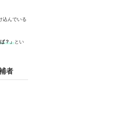
溶け込んでいる
えば？」
とい
候補者