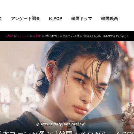
ス
アンケート調査
K-POP
韓国ドラマ
韓国映画
HOME
Kニュース
K-POP
ENHYPEN ニキ 日本ファンが選ぶ「韓国人さながら」K-POPアイドル1位に！
2023.06.29
/
2023.06.29
/