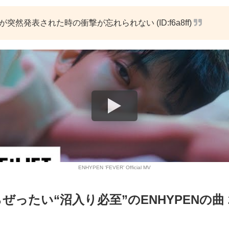
r1が突然発表された時の衝撃が忘れられない (ID:f6a8ff)
ENHYPEN ‘FEVER’ Official MV
ぜったい“沼入り必至”のENHYPENの曲 