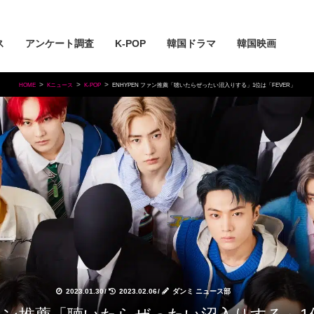
ス
アンケート調査
K-POP
韓国ドラマ
韓国映画
HOME
Kニュース
K-POP
ENHYPEN ファン推薦「聴いたらぜったい沼入りする」1位は「FEVER」
2023.01.30
/
2023.02.06
/
ダンミ ニュース部