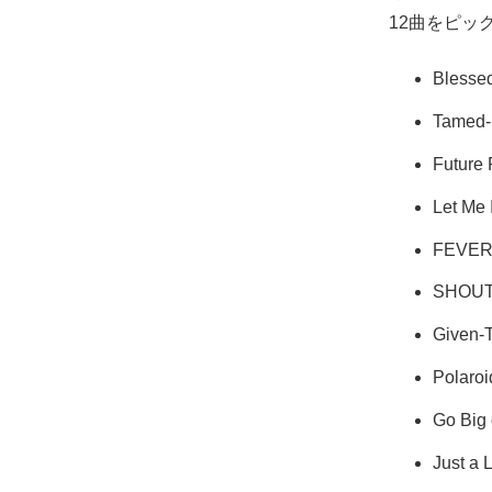
12曲をピッ
Blesse
Tamed
Future 
Let Me
FEVE
SHOUT
Given-
Polaroi
Go Bi
Just a 