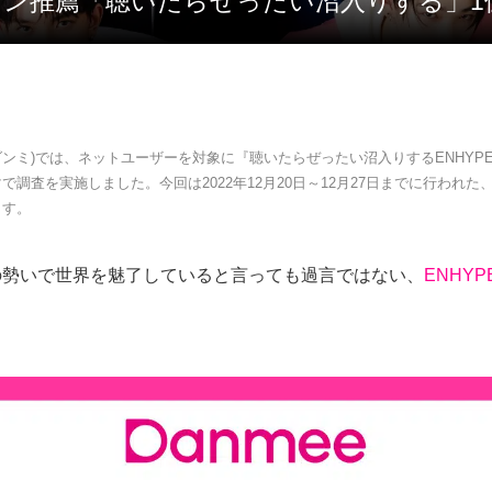
 ファン推薦「聴いたらぜったい沼入りする」1
e(ダンミ)では、ネットユーザーを対象に『聴いたらぜったい沼入りするENHYP
で調査を実施しました。今回は2022年12月20日～12月27日までに行われた
ます。
の勢いで世界を魅了していると言っても過言ではない、
ENHYP