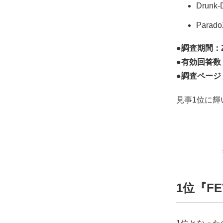
Drunk-
Parado
●調査期間：2
●有効回答数
●調査ページ
見事1位に
1位『FE