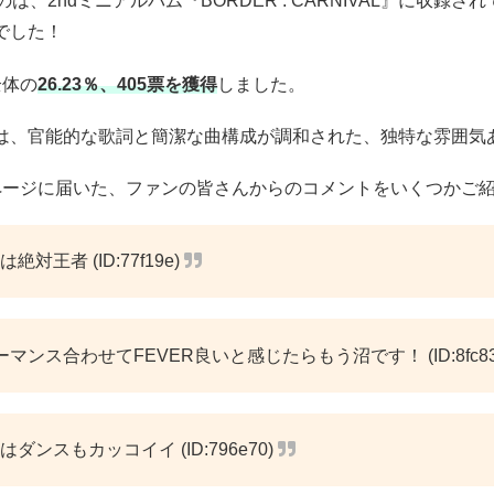
は、2ndミニアルバム『BORDER : CARNIVAL』に収録さ
』でした！
全体の
26.23％、405票を獲得
しました。
』は、官能的な歌詞と簡潔な曲構成が調和された、独特な雰囲気
ページに届いた、ファンの皆さんからのコメントをいくつかご
は絶対王者 (ID:77f19e)
マンス合わせてFEVER良いと感じたらもう沼です！ (ID:8fc83
はダンスもカッコイイ (ID:796e70)