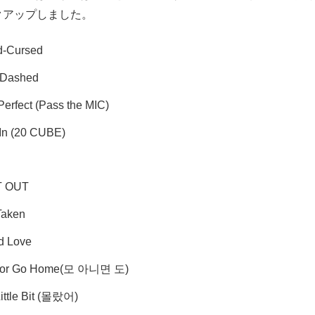
クアップしました。
d-Cursed
-Dashed
Perfect (Pass the MIC)
 In (20 CUBE)
R
 OUT
Taken
d Love
g or Go Home(모 아니면 도)
Little Bit (몰랐어)