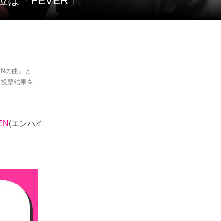
位は「FEVER」
ENの曲』と
、投票結果を
EN
(エンハイ