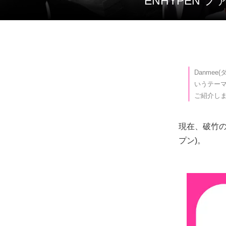
ENHYPEN
Danme
いうテーマ
ご紹介し
現在、破竹
プン)。