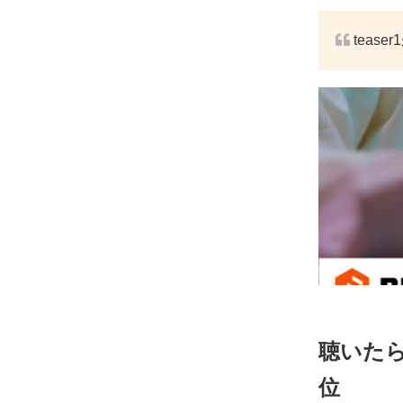
tease
聴いたら
位