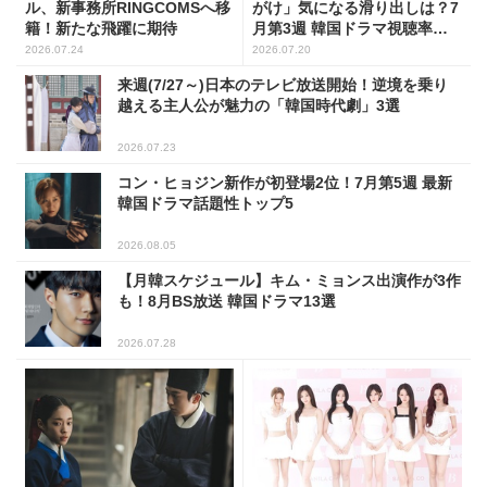
ル、新事務所RINGCOMSへ移
がけ」気になる滑り出しは？7
籍！新たな飛躍に期待
月第3週 韓国ドラマ視聴率ラ
ンキング
2026.07.24
2026.07.20
来週(7/27～)日本のテレビ放送開始！逆境を乗り
越える主人公が魅力の「韓国時代劇」3選
2026.07.23
コン・ヒョジン新作が初登場2位！7月第5週 最新
韓国ドラマ話題性トップ5
2026.08.05
【月韓スケジュール】キム・ミョンス出演作が3作
も！8月BS放送 韓国ドラマ13選
2026.07.28