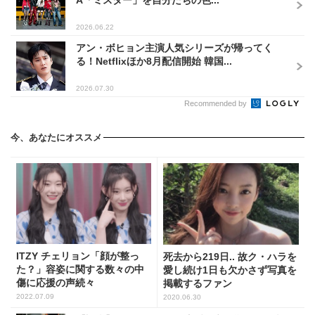
2026.06.22
アン・ボヒョン主演人気シリーズが帰ってく
る！Netflixほか8月配信開始 韓国...
2026.07.30
Recommended by
今、あなたにオススメ
ITZY チェリョン「顔が整っ
死去から219日.. 故ク・ハラを
た？」容姿に関する数々の中
愛し続け1日も欠かさず写真を
傷に応援の声続々
掲載するファン
2022.07.09
2020.06.30