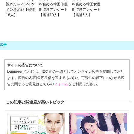
認めたK-POPイケ
を務める韓国俳優
を務める韓国女優
メン決定戦【候補
期待度アンケート
期待度アンケート
18人】
【候補10人】
【候補6人】
サイトの広告について
Danmee(ダンミ)は、収益化の一環としてオンライン広告を展開しており
ます。広告の内容(公序良俗を害するもの)や、可読性の低下につながる広
告に関するご意見はこちらの
フォーム
をご利用ください。
この記事と関連度が高いトピック