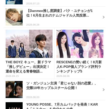
2026.07.13
【Danmee推し度調査】パク・ユチョンが1
位！6月生まれのナムジャドル人気投票...
2026.06.26
THE BOYZ キュー、新ドラマ
RESCENEの勢い続く！8月新
「推しデビュー」出演決定！
人K-POP個人ブランド評判ラ
運命を変える青春物語...
ンキングトップ5
2026.06.15
2026.08.06
ソ・ガンジュン主演「君じゃない別の恋愛」、
交際10年カップルスチール公開！
2026.08.03
YOUNG POSSE、7月カムバックを発表！KAR
A「ミスター」を自分たちの色...