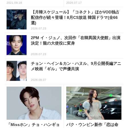
2021.09.18
2026.07.17
【月韓スケジュール】「コネクト」ほかVOD独占
配信作が続々登場！8月CS放送 韓国ドラマ(全66
選)
2026.07.23
2PM イ・ジュノ、次回作「在韓異国大使館」出演
決定！龍の大使役に変身
2026.07.23
チョン・ヘイン＆カン・ハヌル、9月公開長編アニ
メ映画「ギル」で声優共演
2026.08.07
「Missホン」チョ・ハンギョ
パク・ウンビン新作「恋は命