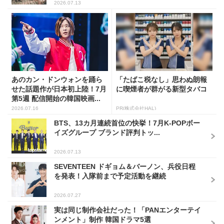
2026.07.13
あのカン・ドンウォンを踊ら
「たばこ税なし」思わぬ朗報
せた話題作が日本初上陸！7月
に喫煙者が群がる新型タバコ
第5週 配信開始の韓国映画...
2026.07.16
PR(株式会社HAL)
BTS、13カ月連続首位の快挙！7月K-POPボー
イズグループ ブランド評判トッ...
2026.07.13
SEVENTEEN ドギョム＆バーノン、兵役日程
を発表！入隊前まで予定活動を継続
2026.07.27
実は同じ制作会社だった！「PANエンターテイ
ンメント」制作 韓国ドラマ5選