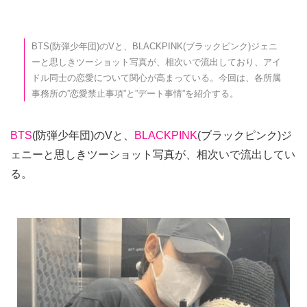
BTS(防弾少年団)のVと、BLACKPINK(ブラックピンク)ジェニ
ーと思しきツーショット写真が、相次いで流出しており、アイ
ドル同士の恋愛について関心が高まっている。今回は、各所属
事務所の”恋愛禁止事項”と”デート事情”を紹介する。
BTS
(防弾少年団)のVと、
BLACKPINK
(ブラックピンク)ジ
ェニーと思しきツーショット写真が、相次いで流出してい
る。