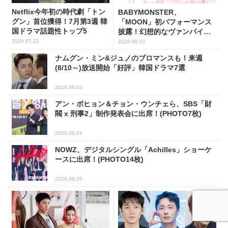
Netflix今年初の時代劇「トン
BABYMONSTER、
グン」首位獲得！7月第3週 韓
「MOON」初パフォーマンス
国ドラマ話題性トップ5
披露！幻想的なヴァンパイア
の世界観を表現
2026.07.22
2026.08.07
ナムグン・ミン&ジュノのブロマンスも！来週
(8/10～)放送開始「好評」韓国ドラマ7選
2026.08.03
アン・ボヒョン＆チョン・ウンチェら、SBS「財
閥 x 刑事2」制作発表会に出席！(PHOTO7枚)
2026.08.04
NOWZ、デジタルシングル「Achilles」ショーケ
ースに出席！(PHOTO14枚)
2026.08.05