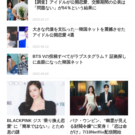
【調査】アイドルが公開恋愛、交際期間の公表は
「問題ない」が54％という結果に
2023.02.17
大きな代価を支払った･･韓国ネットを震撼させた
アイドル公開恋愛 4選
2022.09.12
BTS Vの投稿すべてがラブスタグラム？ 証拠探し
に血眼になった韓国ネット
2022.09.02
BLACKPINK ジス ‘乗り換え恋
パク・ウンビン、“幽霊が見え
愛’ に「簡単ではない」とため
る財閥令嬢”に変身！「恋は命
息の謎
がけ」7/18Netflix配信開始