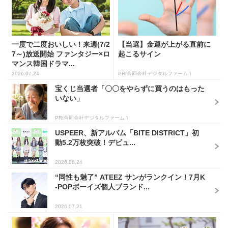
一度で二度おいしい！来週(7/2
【当選】金運が上がる直前に
7～)放送開始 ファンタジー×ロ
起こるサイン
マンス韓国ドラマ...
2026.07.24
PR(合同会社デジタルファーム )
宝くじ当選者「〇〇をやらずに買うのはもった
いない」
PR(合同会社デジタルファーム )
USPEER、新アルバム「BITE DISTRICT」初
動5.2万枚突破！デビュ...
2026.06.24
“同性も魅了” ATEEZ サンがランクイン！7月K
-POPボーイズ個人ブランド...
2026.07.21