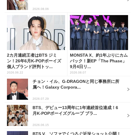
2026.08.06
2カ月連続王者はBTS ジミ
MONSTA X、約1年ぶりにカム
ン！26年6月K-POPボーイズ
バック！新EP「The Phase」
個人ブランド評判トッ...
9月4日リ...
2026.06.22
2026.08.07
チョン・イル、G-DRAGONと同じ事務所に所
属へ！Galaxy Corpora...
2026.07.29
BTS、デビュー13周年に1年連続首位達成！6
月K-POPボーイズグループ ブラ...
2026.06.15
BTS V、ソファでくつろぐ近況ショット公開！