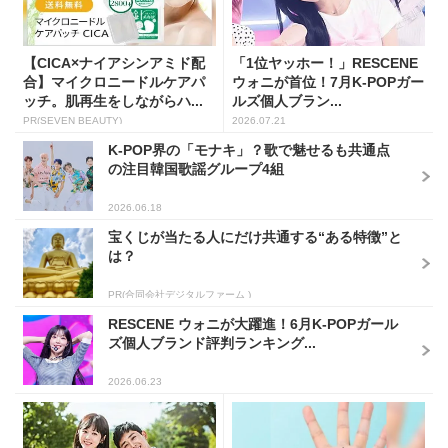
【CICA×ナイアシンアミド配
「1位ヤッホー！」RESCENE
合】マイクロニードルケアパ
ウォニが首位！7月K-POPガー
ッチ。肌再生をしながらハ...
ルズ個人ブラン...
PR(SEVEN BEAUTY)
2026.07.21
K-POP界の「モナキ」？歌で魅せるも共通点
の注目韓国歌謡グループ4組
2026.06.18
宝くじが当たる人にだけ共通する“ある特徴”と
は？
PR(合同会社デジタルファーム )
RESCENE ウォニが大躍進！6月K-POPガール
ズ個人ブランド評判ランキング...
2026.06.23