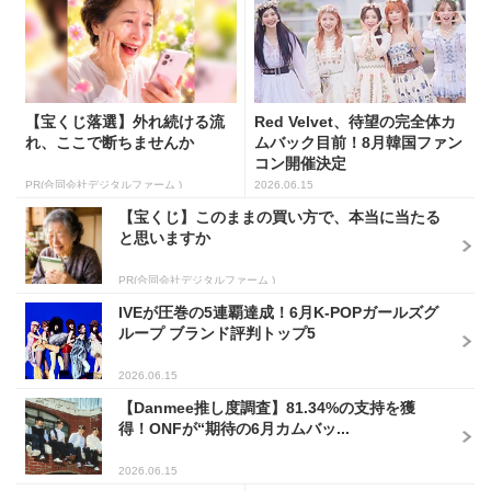
【宝くじ落選】外れ続ける流
Red Velvet、待望の完全体カ
れ、ここで断ちませんか
ムバック目前！8月韓国ファン
コン開催決定
PR(合同会社デジタルファーム )
2026.06.15
【宝くじ】このままの買い方で、本当に当たる
と思いますか
PR(合同会社デジタルファーム )
IVEが圧巻の5連覇達成！6月K-POPガールズグ
ループ ブランド評判トップ5
2026.06.15
【Danmee推し度調査】81.34%の支持を獲
得！ONFが“期待の6月カムバッ...
2026.06.15