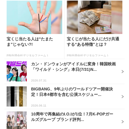
宝くじ当たる人は“たまた
宝くじが当たる人にだけ共通
ま”じゃない?!
する“ある特徴”とは？
PR(合同会社デジタルファーム )
PR(合同会社デジタルファーム )
カン・ドンウォンがアイドルに変身！韓国映画
「ワイルド・シング」本日(7/31)N...
2026.07.31
BIGBANG、9年ぶりのワールドツアー開催決
定！日本4都市を含む公演スケジュー...
2026.06.11
10周年で再集結のI.O.Iが1位！7月K-POPガー
ルズグループ ブランド評判...