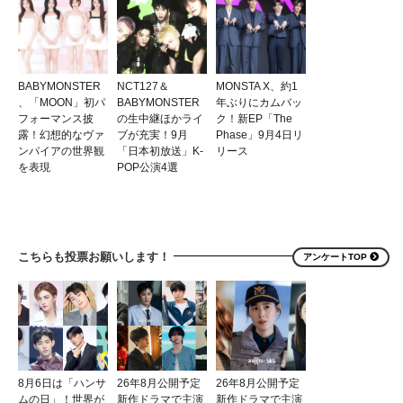
BABYMONSTER
NCT127＆
MONSTA X、約1
、「MOON」初パ
BABYMONSTER
年ぶりにカムバッ
フォーマンス披
の生中継ほかライ
ク！新EP「The
露！幻想的なヴァ
ブが充実！9月
Phase」9月4日リ
ンパイアの世界観
「日本初放送」K-
リース
を表現
POP公演4選
こちらも投票お願いします！
アンケートTOP
8月6日は「ハンサ
26年8月公開予定
26年8月公開予定
ムの日」！世界が
新作ドラマで主演
新作ドラマで主演