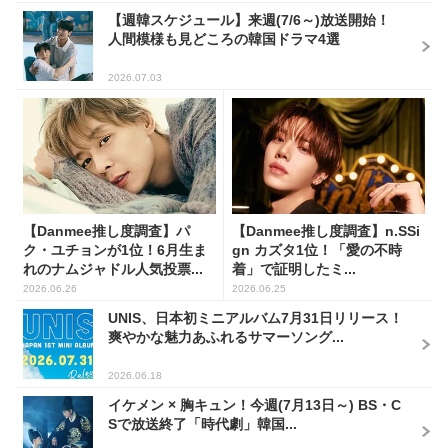
【週韓スケジュール】来週(7/6～)放送開始！
人間模様も見どころの韓国ドラマ4選
2026.07.03
【Danmee推し度調査】パ
【Danmee推し度調査】n.SSi
ク・ユチョンが1位！6月生ま
gn カズタ1位！「愛の不時
れのナムジャドル人気投票...
着」で証明したミ...
2026.06.26
2026.06.25
UNIS、日本初ミニアルバム7月31日リリース！
爽やかな魅力あふれるサマーソング...
2026.06.18
イケメン × 胸キュン！今週(7月13日～) BS・C
Sで放送終了「時代劇」韓国...