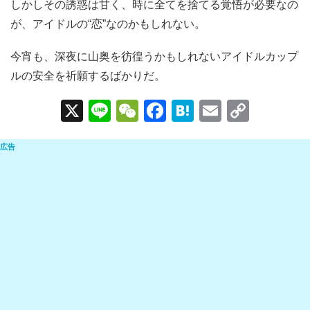
しかしその誘惑は甘く、時に全てを捨てる覚悟が必要なの
が、アイドルの“恋”なのかもしれない。
今宵も、深夜に山奥を彷徨うかもしれないアイドルカップ
ルの安全を祈願するばかりだ。
X
Li
W
F
H
E
C
n
e
a
at
m
o
e
C
c
e
ail
p
h
e
n
y
at
b
a
Li
o
n
o
k
k