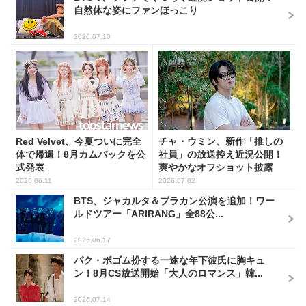
自然体な姿にファンほっこり
2026.07.10
Red Velvet、今夏ついに完全
チャ・ウミン、新作「推しの
体で帰還！8月カムバックを公
社員」の放送控え近況公開！
式発表
爽やかなオフショット披露
2026.06.11
2026.07.02
BTS、ジャカルタ＆ブラカン公演を追加！ワー
ルドツアー「ARIRANG」全88公...
2026.06.17
パク・ボゴム扮する一途な年下彼氏に胸キュ
ン！8月CS放送開始「大人のロマンス」韓...
2026.07.14