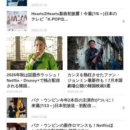
2026.07.13
Hearts2Hearts新曲初披露！今週(7/6～)日本の
テレビ「K-POP出...
2026.07.06
2026年秋は話題作ラッシュ！
カンヌを熱狂させたファン・
Netflix・Disney+で独占配信
ジョンミン最新作も！7月本国
される韓国...
劇場公開の韓国映画3選
2026.08.07
2026.06.16
パク・ウンビン今年2本目の主演作がついに！
来週(7/13～)日本初放送・初配信 ...
2026.07.06
パク・ウンビンの新作ロマンスも！Netflixほ