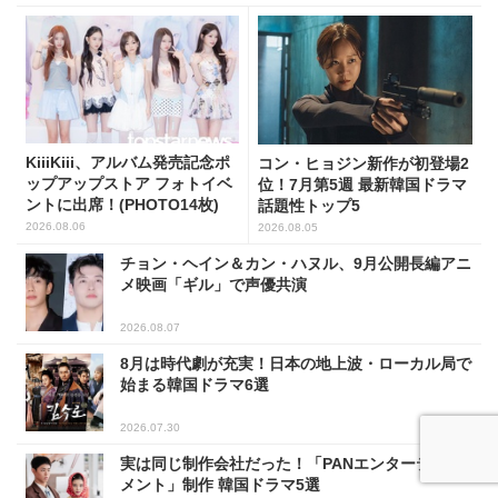
KiiiKiii、アルバム発売記念ポ
コン・ヒョジン新作が初登場2
ップアップストア フォトイベ
位！7月第5週 最新韓国ドラマ
ントに出席！(PHOTO14枚)
話題性トップ5
2026.08.06
2026.08.05
チョン・ヘイン＆カン・ハヌル、9月公開長編アニ
メ映画「ギル」で声優共演
2026.08.07
8月は時代劇が充実！日本の地上波・ローカル局で
始まる韓国ドラマ6選
2026.07.30
実は同じ制作会社だった！「PANエンターテイン
メント」制作 韓国ドラマ5選