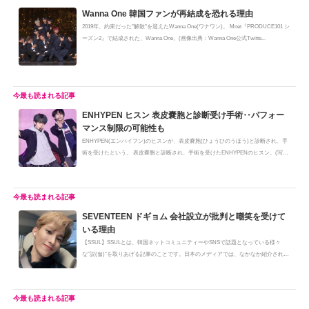
Wanna One 韓国ファンが再結成を恐れる理由
2019年、約束だった"解散"を迎えたWanna One(ワナワン)。 Mnet『PRODUCE101 シ
ーズン2』で結成された、Wanna One。(画像出典：Wanna One公式Twitte...
ENHYPEN ヒスン 表皮嚢胞と診断受け手術‥パフォー
マンス制限の可能性も
ENHYPEN(エンハイフン)のヒスンが、表皮嚢胞(ひょうひのうほう)と診断され、手
術を受けたという。 表皮嚢胞と診断され、手術を受けたENHYPENのヒスン。(写
真...
SEVENTEEN ドギョム 会社設立が批判と嘲笑を受けて
いる理由
【SSUL】SSULとは、韓国ネットコミュニティーやSNSで話題となっている様々
な”説(썰)”を取りあげる記事のことです。日本のメディアでは、なかなか紹介されな
い...