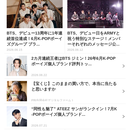
BTS、デビュー13周年に1年連
BTS、デビュー日をARMYと
続首位達成！6月K-POPボーイ
祝う特別なステージ！メンバ
ズグループ ブラ...
ーそれぞれのメッセージ公...
2026.06.15
2026.06.12
2カ月連続王者はBTS ジミン！26年6月K-POP
ボーイズ個人ブランド評判トッ...
2026.06.22
【宝くじ】このままの買い方で、本当に当たる
と思いますか
PR(合同会社デジタルファーム )
“同性も魅了” ATEEZ サンがランクイン！7月K
-POPボーイズ個人ブランド...
2026.07.21