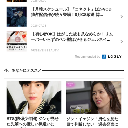
2026.06.09
【月韓スケジュール】「コネクト」ほかVOD
独占配信作が続々登場！8月CS放送 韓...
2026.07.23
【初心者OK】はがした後も爪なめらか！リム
ーバーいらずのペン型はがせるジェルネイ...
PR(SEVEN BEAUTY)
Recommended by
今、あなたにオススメ
BTS(防弾少年団) ジンが見せ
ソン・イェジン「男性を見た
た先輩への優しい気遣いに
目で判断しない」過去発言に