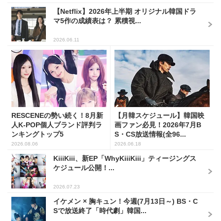
【Netflix】2026年上半期 オリジナル韓国ドラ
マ5作の成績表は？ 累積視...
2026.06.11
RESCENEの勢い続く！8月新
【月韓スケジュール】韓国映
人K-POP個人ブランド評判ラ
画ファン必見！2026年7月B
ンキングトップ5
S・CS放送情報(全96...
2026.08.06
2026.06.18
KiiiKiii、新EP「WhyKiiiKiii」ティージングス
ケジュール公開！...
2026.07.23
イケメン × 胸キュン！今週(7月13日～) BS・C
Sで放送終了「時代劇」韓国...