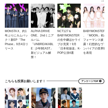
MONSTA X、約1
ALPHA DRIVE
NCT127＆
BABYMONSTER
年ぶりにカムバッ
ONE、2ndミニア
BABYMONSTER
、「MOON」初パ
ク！新EP「The
ルバム
の生中継ほかライ
フォーマンス披
Phase」9月4日リ
「UNBREAKABL
ブが充実！9月
露！幻想的なヴァ
リース
E : 少年BEAST」
「日本初放送」K-
ンパイアの世界観
新ビジュアル解
POP公演4選
を表現
禁！
こちらも投票お願いします！
アンケートTOP