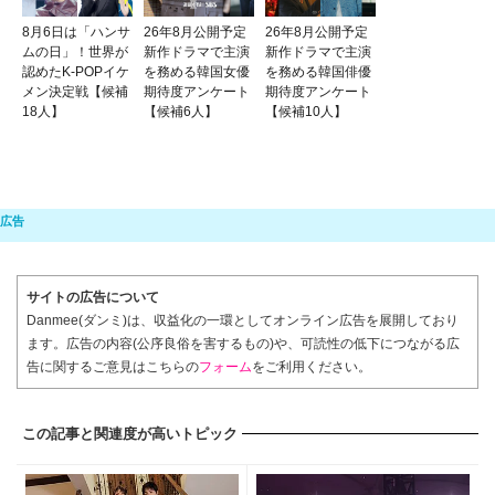
8月6日は「ハンサ
26年8月公開予定
26年8月公開予定
ムの日」！世界が
新作ドラマで主演
新作ドラマで主演
認めたK-POPイケ
を務める韓国女優
を務める韓国俳優
メン決定戦【候補
期待度アンケート
期待度アンケート
18人】
【候補6人】
【候補10人】
サイトの広告について
Danmee(ダンミ)は、収益化の一環としてオンライン広告を展開しており
ます。広告の内容(公序良俗を害するもの)や、可読性の低下につながる広
告に関するご意見はこちらの
フォーム
をご利用ください。
この記事と関連度が高いトピック