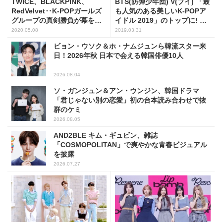
TWICE、BLACKPINK、
BTS(防弾少年団) V(ブイ) 「最
RedVelvet‥K-POPガールズ
も人気のある美しいK-POPア
グループの真剣勝負が幕を開
イドル 2019」のトップに! ベ
ける6月
トナム有力メディアも絶賛!!
2020.05.08
2019.03.31
ビョン・ウソク＆ホ・ナムジュンら韓流スター来
日！2026年秋 日本で会える韓国俳優10人
2026.08.04
ソ・ガンジュン＆アン・ウンジン、韓国ドラマ
「君じゃない別の恋愛」初の台本読み合わせで抜
群のケミ
2026.08.05
AND2BLE キム・ギュビン、雑誌
「COSMOPOLITAN」で爽やかな青春ビジュアル
を披露
2026.07.27