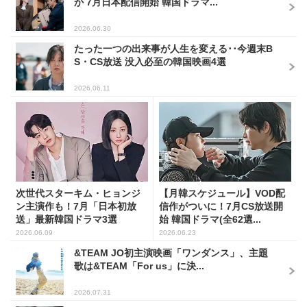
か 7月日本配信開始 韓国ドラマ...
2026.06.30
たった一つの出来事が人生を変える･･今週末B
S・CS放送 没入必至の韓国映画4選
2026.06.11
次世代スターキム・ヒョンジ
【月韓スケジュール】VOD配
ン主演作も！7月「日本初放
信作がついに！7月CS放送開
送」最新韓国ドラマ3選
始 韓国ドラマ(全62選...
2026.06.09
2026.06.23
&TEAM JO初主演映画「ワンダンス」、主題
歌は&TEAM「For us」に決...
2026.07.31