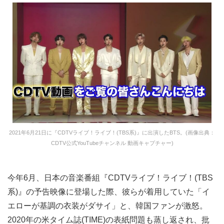
2021年6月21日に『CDTVライブ！ライブ！(TBS系)』に出演したBTS。(画像出典：
CDTV公式YouTubeチャンネル 動画キャプチャー)
今年6月、日本の音楽番組『CDTVライブ！ライブ！(TBS
系)』の予告映像に登場した際、彼らが着用していた「イ
エローが基調の衣装がダサイ」と、韓国ファンが激怒。
2020年の米タイム誌(TIME)の表紙問題も蒸し返され、批