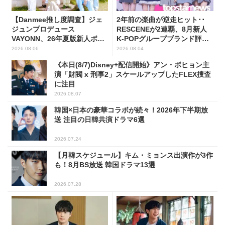
【Danmee推し度調査】ジェ
2年前の楽曲が逆走ヒット･･
ジュンプロデュース
RESCENEが2連覇、8月新人
VAYONN、26年夏版新人ボー
K-POPグループブランド評判
イズグループ人気No.1に
トップ5
2026.08.06
2026.08.04
《本日(8/7)Disney+配信開始》アン・ボヒョン主
演「財閥 x 刑事2」スケールアップしたFLEX捜査
に注目
2026.08.07
韓国×日本の豪華コラボが続々！2026年下半期放
送 注目の日韓共演ドラマ6選
2026.07.24
【月韓スケジュール】キム・ミョンス出演作が3作
も！8月BS放送 韓国ドラマ13選
2026.07.28