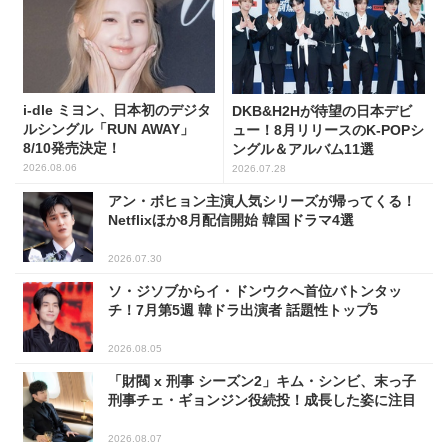
i-dle ミヨン、日本初のデジタ
DKB&H2Hが待望の日本デビ
ルシングル「RUN AWAY」
ュー！8月リリースのK-POPシ
8/10発売決定！
ングル＆アルバム11選
2026.08.06
2026.07.28
アン・ボヒョン主演人気シリーズが帰ってくる！
Netflixほか8月配信開始 韓国ドラマ4選
2026.07.30
ソ・ジソブからイ・ドンウクへ首位バトンタッ
チ！7月第5週 韓ドラ出演者 話題性トップ5
2026.08.05
「財閥 x 刑事 シーズン2」キム・シンビ、末っ子
刑事チェ・ギョンジン役続投！成長した姿に注目
2026.08.07