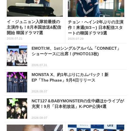
イ・ジュニョン入隊前最後の
チョン・へイン2年ぶりの主演
主演作も！8月本国放送&配信
作！来週(8/3～) 日本配信スタ
開始 韓国ドラマ7選
ートの韓国ドラマ3選
2026.07.21
2026.07.29
EMOTI:M、1stシングルアルバム「CONNECT」
ショーケースに出席！(PHOTO13枚)
2026.07.31
MONSTA X、約1年ぶりにカムバック！新
EP「The Phase」9月4日リリース
2026.08.07
NCT127＆BABYMONSTERの生中継ほかライブが
充実！9月「日本初放送」K-POP公演4選
2026.08.07