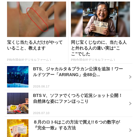
宝くじ当たる人だけがやって
同じ宝くじなのに、当たる人
いること、教えます
と外れる人の違い実は“こ
こ”でした
PR(合同会社デジタルファーム )
PR(合同会社デジタルファーム )
BTS、ジャカルタ＆ブラカン公演を追加！ワー
ルドツアー「ARIRANG」全88公...
2026.06.17
BTS V、ソファでくつろぐ近況ショット公開！
自然体な姿にファンほっこり
2026.07.10
８月のロト6はこの方法で買え!!６つの数字が
『完全一致』する方法