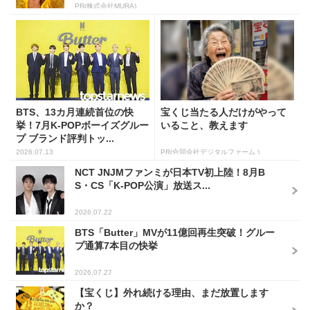
PR(株式会社MURA)
BTS、13カ月連続首位の快
宝くじ当たる人だけがやって
挙！7月K-POPボーイズグルー
いること、教えます
プ ブランド評判トッ...
2026.07.13
PR(合同会社デジタルファーム )
NCT JNJMファンミが日本TV初上陸！8月B
S・CS「K-POP公演」放送ス...
2026.07.22
BTS「Butter」MVが11億回再生突破！グルー
プ通算7本目の快挙
2026.07.27
【宝くじ】外れ続ける理由、まだ放置します
か？