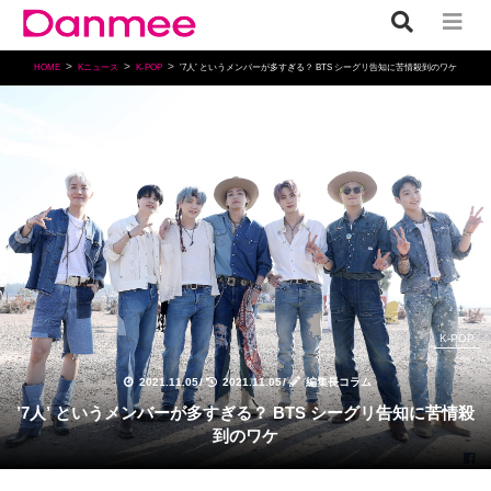
HOME
Kニュース
K-POP
’7人’ というメンバーが多すぎる？ BTS シーグリ告知に苦情殺到のワケ
K-POP
2021.11.05
/
2021.11.05
/
編集長コラム
’7人’ というメンバーが多すぎる？ BTS シーグリ告知に苦情殺
到のワケ