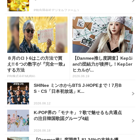
PR(合同会社デジタルファーム )
８月のロト6はこの方法で買
【Danmee推し度調査】Kep1i
え!!６つの数字が『完全一致』
anの団結力が後押し！Kep1er
する方法
ヒカルが...
PR(株式会社MURA)
2026.06.19
SHINee ミンホからBTS J-HOPEまで！7月B
S・CS「日本初放送」K...
2026.06.12
K-POP界の「モナキ」？歌で魅せるも共通点
の注目韓国歌謡グループ4組
2026.06.18
【Danmee推し度調査】81.34%の支持を獲