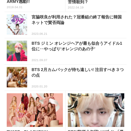
ARMY感動!!
苦情殺到？
2019.04.01
2022.04.19
宮脇咲良が利用された？冠番組の終了報告に韓国
ネットで賛否両論
2023.06.21
BTS ジミン オレンジヘアが最も似合うアイドル1
位に‥やっぱり‘オレンジのあの子’
2021.09.07
BTS 2月カムバックが待ち遠しい! 注目すべき３つ
の点
2020.01.20