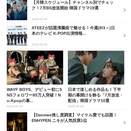
【月韓スケジュール】チャンネル別でチェッ
ク！7月BS放送開始 韓国ドラマ19選
2026.06.30
ATEEZが話題沸騰曲で魅せる！今週(8/3～)日
本のテレビ K-POP出演情報...
2026.08.03
WAYF BOYS、デビュー前にS
日本で楽しめる作品も！下半
NSフォロワー85万人突破！N
期の幕開けを飾る「7月放送・
u-Kpopの幕...
配信」韓国ドラマ10選
2026.06.18
2026.06.26
【Danmee推し度調査】マイケル愛でも話題！
ENHYPEN ニキが人気投票1位