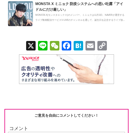
MONSTA X ミニョク 防疫システムへの思い吐露「アイ
ドルにだけ厳しい」
MONSTA X(モンスタエックス)のメンバー、ミニョクは11月3日、NAVERが運営する
ライブ動画配信サービスV LIVEのチャンネルを通して、誕生日を記念するライブ放...
X
Li
W
F
H
E
C
n
e
a
at
m
o
e
C
c
e
ail
p
h
e
n
y
at
b
a
Li
o
n
o
k
k
ご意見を自由にコメントしてください！