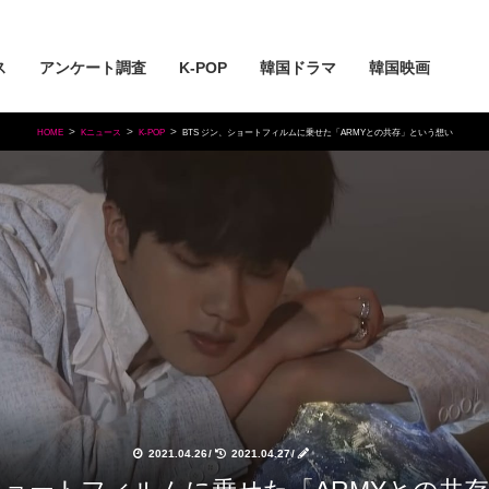
ス
アンケート調査
K-POP
韓国ドラマ
韓国映画
HOME
Kニュース
K-POP
BTS ジン、ショートフィルムに乗せた「ARMYとの共存」という想い
2021.04.26
/
2021.04.27
/