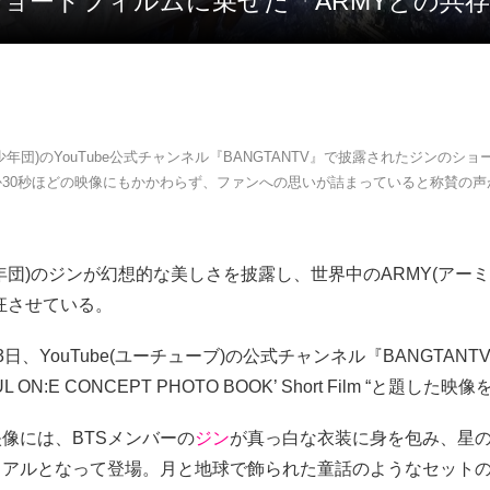
、ショートフィルムに乗せた「ARMYとの共
弾少年団)のYouTube公式チャンネル『BANGTANTV』で披露されたジンのシ
か30秒ほどの映像にもかかわらず、ファンへの思いが詰まっていると称賛の声
年団)のジンが幻想的な美しさを披露し、世界中のARMY(アーミ
狂させている。
3日、YouTube(ユーチューブ)の公式チャンネル『BANGTANTV
UL ON:E CONCEPT PHOTO BOOK’ Short Film “と題し
像には、BTSメンバーの
ジン
が真っ白な衣装に身を包み、星
ュアルとなって登場。月と地球で飾られた童話のようなセット