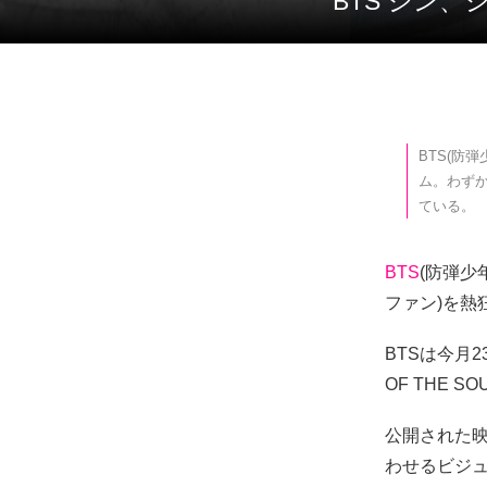
BTS ジン
BTS(防
ム。わず
ている。
BTS
(防弾少
ファン)を熱
BTSは今月2
OF THE SO
公開された映
わせるビジ