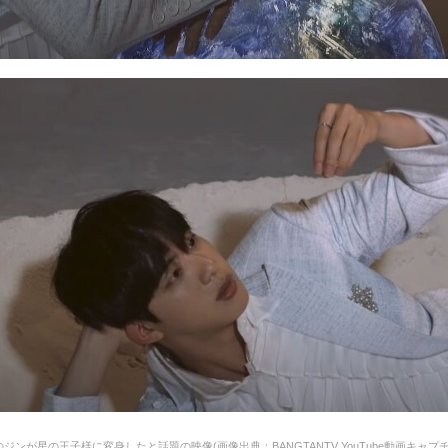
のジンが星の王子様に変身したと話題の映像(画像出典：BANGTANTV YouTube動画キャプ