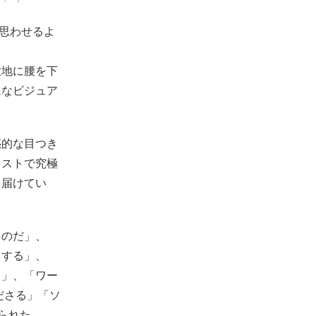
を思わせるよ
大地に腰を下
ムなビジュア
惑的な目つき
ラストで究極
を届けてい
ものだ」、
キする」、
よ」、「ワー
ださる」「ソ
られた。