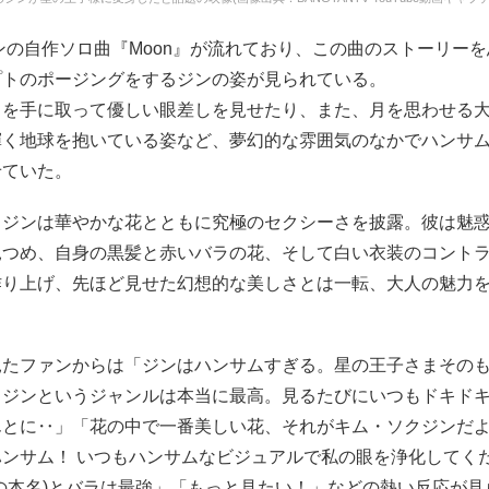
ンの自作ソロ曲『Moon』が流れており、この曲のストーリー
プトのポージングをするジンの姿が見られている。
月を手に取って優しい眼差しを見せたり、また、月を思わせる
輝く地球を抱いている姿など、夢幻的な雰囲気のなかでハンサ
せていた。
、ジンは華やかな花とともに究極のセクシーさを披露。彼は魅
見つめ、自身の黒髪と赤いバラの花、そして白い衣装のコント
作り上げ、先ほど見せた幻想的な美しさとは一転、大人の魅力
見たファンからは「ジンはハンサムすぎる。星の王子さまその
クジンというジャンルは本当に最高。見るたびにいつもドキド
んとに‥」「花の中で一番美しい花、それがキム・ソクジンだ
ハンサム！ いつもハンサムなビジュアルで私の眼を浄化してく
の本名)とバラは最強」「もっと見たい！」などの熱い反応が見