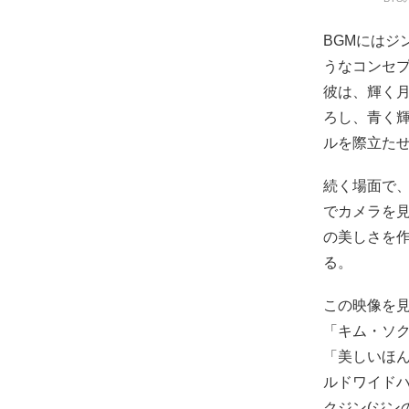
BGMにはジ
うなコンセ
彼は、輝く
ろし、青く
ルを際立た
続く場面で
でカメラを
の美しさを
る。
この映像を
「キム・ソ
「美しいほ
ルドワイド
クジン(ジン