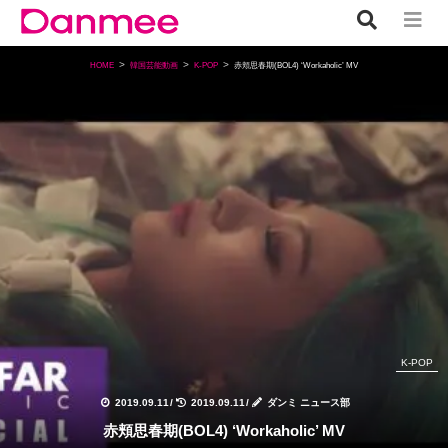
HOME
韓国芸能動画
K-POP
赤頬思春期(BOL4) ‘Workaholic’ MV
K-POP
2019.09.11
/
2019.09.11
/
ダンミ ニュース部
赤頬思春期(BOL4) ‘Workaholic’ MV