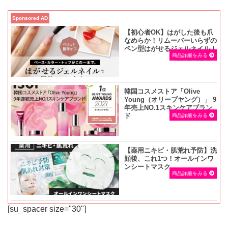
Sponsored AD
【初心者OK】はがした後も爪
なめらか！リムーバーいらずの
ペン型はがせるジェルネイル！
商品詳細をみる
SEVEN BEAUTY
韓国コスメストア「Olive
Young（オリーブヤング）」 9
年売上NO.1スキンケアブラン
ド
商品詳細をみる
【薬用ニキビ・肌荒れ予防】洗
顔後、これ1つ！オールインワ
ンシートマスク
商品詳細をみる
SEVEN BEAUTY
[su_spacer size="30"]