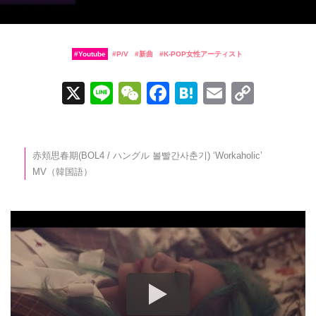
Youtube
P/V
新曲
K-POP女性アーティスト
X
Li
W
F
H
E
C
n
e
a
at
m
o
e
C
c
e
ail
p
h
e
n
y
赤頬思春期(BOL4 / ハングル 볼빨간사춘기) ‘Workaholic’
MV（韓国語）
at
b
a
Li
o
n
o
k
k