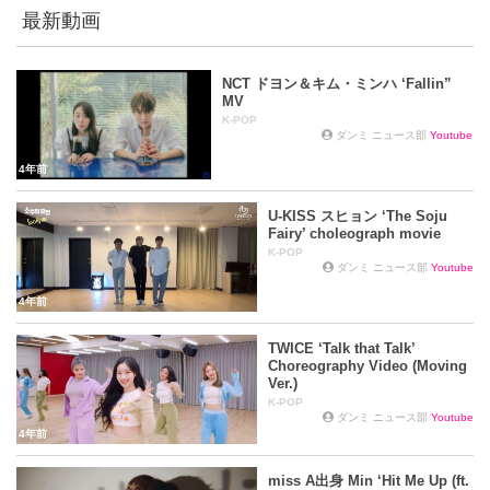
最新動画
NCT ドヨン＆キム・ミンハ ‘Fallin”
MV
K-POP
ダンミ ニュース部
Youtube
4年前
U-KISS スヒョン ‘The Soju
Fairy’ choleograph movie
K-POP
ダンミ ニュース部
Youtube
4年前
TWICE ‘Talk that Talk’
Choreography Video (Moving
Ver.)
K-POP
ダンミ ニュース部
Youtube
4年前
miss A出身 Min ‘Hit Me Up (ft.