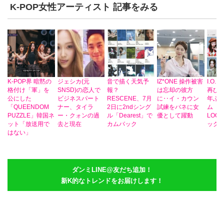
K-POP女性アーティスト 記事をみる
K-POP界 暗黙の
ジェシカ(元
音で描く天気予
IZ*ONE 操作被害
I.O.
格付け「軍」を
SNSD)の恋人で
報？
は忘却の彼方
再び一
公にした
ビジネスパート
RESCENE、7月
に‥イ・カウン
年ぶ
「QUEENDOM
ナー、タイラ
2日に2ndシング
試練をバネに女
ム「I.O.
PUZZLE」韓国ネ
ー・クォンの過
ル「Dearest」で
優として躍動
LOO
ット「放送用で
去と現在
カムバック
ック
はない」
ダンミLINE@友だち追加！
新K的なトレンドをお届けします！