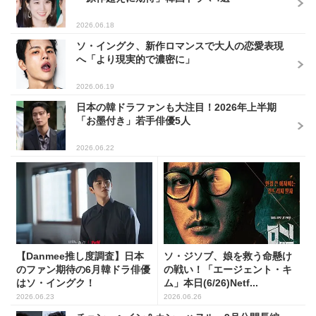
2026.06.18
ソ・イングク、新作ロマンスで大人の恋愛表現
へ「より現実的で濃密に」
2026.06.19
日本の韓ドラファンも大注目！2026年上半期
「お墨付き」若手俳優5人
2026.06.22
【Danmee推し度調査】日本
ソ・ジソブ、娘を救う命懸け
のファン期待の6月韓ドラ俳優
の戦い！「エージェント・キ
はソ・イングク！
ム」本日(6/26)Netf...
2026.06.23
2026.06.26