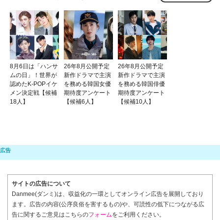
8月6日は「ハンサ
26年8月公開予定
26年8月公開予定
ムの日」！世界が
新作ドラマで主演
新作ドラマで主演
認めたK-POPイケ
を務める韓国女優
を務める韓国俳優
メン決定戦【候補
期待度アンケート
期待度アンケート
18人】
【候補6人】
【候補10人】
サイトの広告について
Danmee(ダンミ)は、収益化の一環としてオンライン広告を展開しており
ます。広告の内容(公序良俗を害するもの)や、可読性の低下につながる広
告に関するご意見はこちらの
フォーム
をご利用ください。