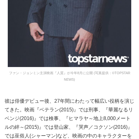
ファン・ジョンミン主演映画『人質』が今年8月に公開 (写真提供：©TOPSTAR
NEWS)
彼は俳優デビュー後、27年間にわたって幅広い役柄を演じ
てきた。映画『ベテラン(2015)』では刑事、『華麗なるリ
ベンジ(2016)』では検事、『ヒマラヤ～地上8,000メート
ルの絆～(2015)』では登山家、『哭声／コクソン(2016)』
では巫俗人(シャーマン)など、映画の中のキャラクターを