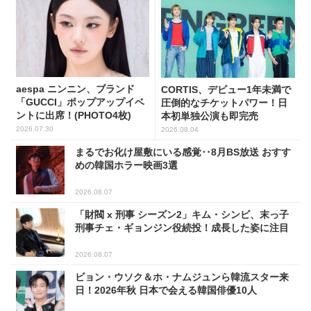
aespa ニンニン、ブランド
CORTIS、デビュー1年未満で
「GUCCI」ポップアップイベ
圧倒的なチケットパワー！日
ントに出席！(PHOTO4枚)
本初単独公演も即完売
2026.07.30
2026.08.04
まるでお化け屋敷にいる感覚‥8月BS放送 おすす
めの韓国ホラー映画3選
2026.08.07
「財閥 x 刑事 シーズン2」キム・シンビ、末っ子
刑事チェ・ギョンジン役続投！成長した姿に注目
2026.08.07
ビョン・ウソク＆ホ・ナムジュンら韓流スター来
日！2026年秋 日本で会える韓国俳優10人