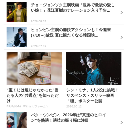
チョ・ジョンソク主演映画「世界で最後の愛し
い娘！」花江夏樹のナレーション入り予告...
2026.08.07
ヒョンビン主演の痛快アクションも！今週末
(7/10～)放送 夏に観たくなる韓国映...
2026.07.09
“宝くじは運じゃなかった”当
シン・ミナ、1人2役に挑戦！
たる人の“共通点”を知っただ
サスペンス・スリラー映画
け
「瞳」ポスター公開
PR(合同会社デジタルファーム )
2026.06.12
パク・ウンビン、2026年は”真逆のヒロイ
ン”を熱演！演技の振り幅に注目