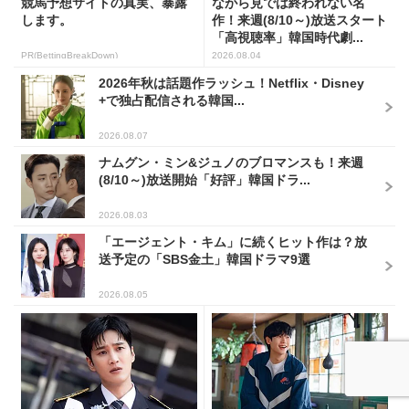
競馬予想サイトの真実、暴露
ながら見では終われない名
します。
作！来週(8/10～)放送スタート
「高視聴率」韓国時代劇...
PR(BettingBreakDown)
2026.08.04
2026年秋は話題作ラッシュ！Netflix・Disney
+で独占配信される韓国...
2026.08.07
ナムグン・ミン&ジュノのブロマンスも！来週
(8/10～)放送開始「好評」韓国ドラ...
2026.08.03
「エージェント・キム」に続くヒット作は？放
送予定の「SBS金土」韓国ドラマ9選
2026.08.05