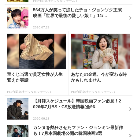
PR(合同会社デジタルファーム )
564万人が笑って涙したチョ・ジョンソク主演
映画「世界で最後の愛しい娘！」11/...
2026.07.28
宝くじ当選で貧乏女性が人生
あなたの金運、今が変わる時
変えた実話
かもしれません
PR(合同会社デジタルファーム )
PR(合同会社デジタルファーム )
【月韓スケジュール】韓国映画ファン必見！2
026年7月BS・CS放送情報(全96...
2026.06.18
カンヌを熱狂させたファン・ジョンミン最新作
も！7月本国劇場公開の韓国映画3選