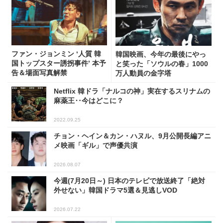
ファン・ジョンミン ‘人質 韓
韓国映画、今年の最後にやっ
国トップスター誘拐事件’ 本予
と笑った「ソウルの春」1000
告＆場面写真解禁
万人動員の金字塔
Netflix 韓ドラ「ナルコの神」実在するスリナムの
麻薬王‥今はどこに？
2022.09.25
チョン・ヘイン＆カン・ハヌル、9月公開長編アニ
メ映画「ギル」で声優共演
2026.08.07
今週(7月20日～) 日本のテレビで放送終了「絶対
外せない」韓国ドラマ5選＆見逃しVOD
2026.07.22