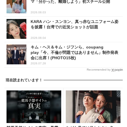
マ「分かった、離婚しよう」初スチール公開
2026.08.03
KARA ハン・スンヨン、真っ赤なユニフォーム姿
を披露！台湾での近況ショットが話題
2026.08.04
キム・ヘス＆キム・ジフンら、coupang
play「今、不倫が問題ではありません」制作発表
会に出席！(PHOTO15枚)
2026.07.28
Recommended by
現在読まれています！