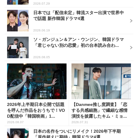
2026.07.29
日本では「配信未定」韓流スター出演で世界中
で話題 新作韓国ドラマ4選
2026.06.19
ソ・ガンジュン＆アン・ウンジン、韓国ドラマ
「君じゃない別の恋愛」初の台本読み合わ...
2026.08.05
2026年上半期日本公開で話題
【Danmee推し度調査】「恋
を呼んだ作品をおうちで！VO
する共感細胞」で繊細な感情
D配信中「韓国映画」1...
演技を披露したキム・ミョ...
2026.08.07
2026.07.31
日本の名作をついにリメイク！2026年下半期
「原作超えに期待」韓国ドラマ4選