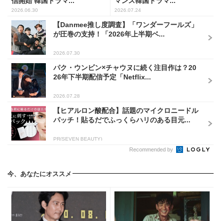
信開始 韓国ドラマ...
マンス韓国ドラマ...
2026.06.30
2026.07.24
【Danmee推し度調査】「ワンダーフールズ」
が圧巻の支持！「2026年上半期ベ...
2026.07.30
パク・ウンビン×チャウヌに続く注目作は？20
26年下半期配信予定「Netflix...
2026.07.28
【ヒアルロン酸配合】話題のマイクロニードル
パッチ！貼るだでふっくらハリのある目元...
PR(SEVEN BEAUTY)
Recommended by
今、あなたにオススメ