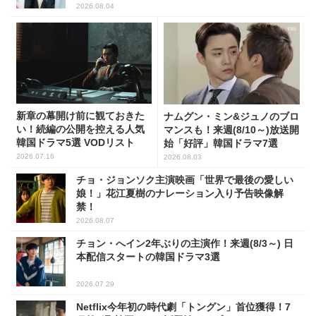
2026.08.04
新章の幕開け前に観ておきた
ナムグン・ミン&ジュノのブロ
い！続編の公開を控える人気
マンスも！来週(8/10～)放送開
韓国ドラマ5選 VODリスト
始「好評」韓国ドラマ7選
2026.07.16
2026.08.03
チョ・ジョンソク主演映画「世界で最後の愛しい
娘！」花江夏樹のナレーション入り予告映像解
禁！
2026.08.07
チョン・へイン2年ぶりの主演作！来週(8/3～) 日
本配信スタートの韓国ドラマ3選
2026.07.29
Netflix今年初の時代劇「トングン」首位獲得！7