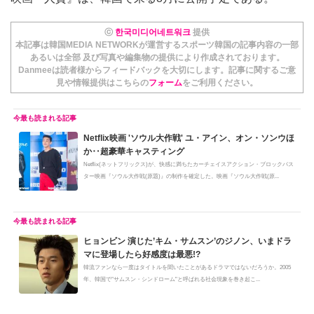
ⓒ
한국미디어네트워크
提供
本記事は韓国MEDIA NETWORKが運営するスポーツ韓国の記事内容の一部
あるいは全部 及び写真や編集物の提供により作成されております。
Danmeeは読者様からフィードバックを大切にします。記事に関するご意
見や情報提供はこちらの
フォーム
をご利用ください。
Netflix映画 'ソウル大作戦' ユ・アイン、オン・ソンウほ
か‥超豪華キャスティング
Netflix(ネットフリックス)が、快感に満ちたカーチェイスアクション・ブロックバス
ター映画『ソウル大作戦(原題)』の制作を確定した。映画『ソウル大作戦(原...
ヒョンビン 演じた’キム・サムスン’のジノン、いまドラ
マに登場したら好感度は最悪!?
韓流ファンなら一度はタイトルを聞いたことがあるドラマではないだろうか。2005
年、韓国で"サムスン・シンドローム"と呼ばれる社会現象を巻き起こ...