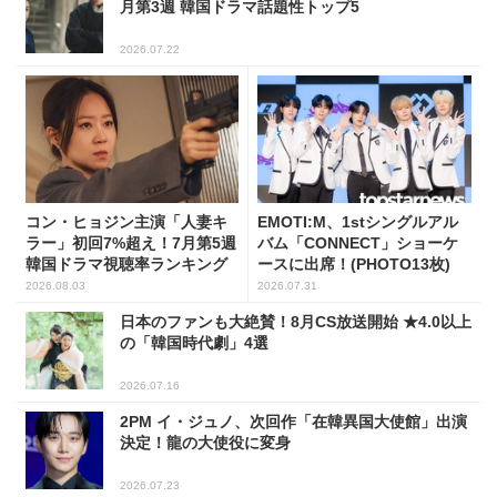
月第3週 韓国ドラマ話題性トップ5
2026.07.22
コン・ヒョジン主演「人妻キ
EMOTI:M、1stシングルアル
ラー」初回7%超え！7月第5週
バム「CONNECT」ショーケ
韓国ドラマ視聴率ランキング
ースに出席！(PHOTO13枚)
2026.08.03
2026.07.31
日本のファンも大絶賛！8月CS放送開始 ★4.0以上
の「韓国時代劇」4選
2026.07.16
2PM イ・ジュノ、次回作「在韓異国大使館」出演
決定！龍の大使役に変身
2026.07.23