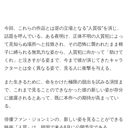
今回、これらの作品とは逆の立場となる”人質役”を演じ、
話題を呼んでいる。ある夜明け、正体不明の人質犯によっ
て見知らぬ場所へと拉致され、その恐怖に襲われたまま椅
子に縛られる無気力な姿から、人質犯に向かって「助けて
くれ」と泣きすがる姿まで、今まで彼が演じてきたキャラ
クターとは全く異なる姿で、見る人に衝撃を与える。
また生きるために、命をかけた極限の脱出を試みる演技ま
で、これまで見ることのできなかった彼の新しい姿が存分
に披露されるとあって、既に本作への期待が高まってい
る。
俳優ファン・ジョンミンの、新しい姿を見ることができる
映画『人質』は、韓国で来る8月に公開予定である。