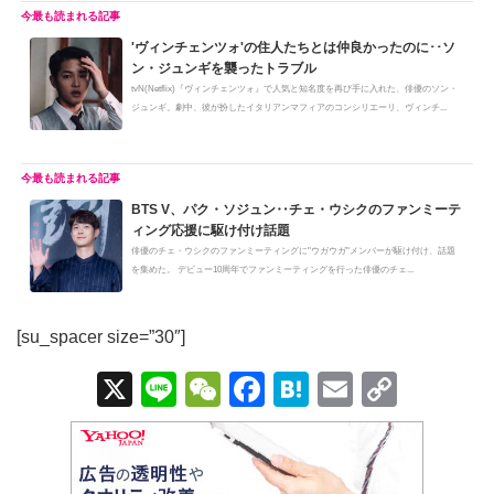
'ヴィンチェンツォ'の住人たちとは仲良かったのに･･ソ
ン・ジュンギを襲ったトラブル
tvN(Netflix)『ヴィンチェンツォ』で人気と知名度を再び手に入れた、俳優のソン・
ジュンギ。劇中、彼が扮したイタリアンマフィアのコンシリエーリ、ヴィンチ...
BTS V、パク・ソジュン‥チェ・ウシクのファンミーテ
ィング応援に駆け付け話題
俳優のチェ・ウシクのファンミーティングに"ウガウガ"メンバーが駆け付け、話題
を集めた。 デビュー10周年でファンミーティングを行った俳優のチェ...
[su_spacer size=”30″]
X
Li
W
F
H
E
C
n
e
a
at
m
o
e
C
c
e
ail
p