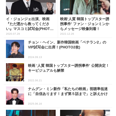
イ・ジョンジェ出演、映画
映画‘人質 韓国トップスター誘
『ただ悪から救ってくださ
拐事件’ ファン・ジョンミンか
い』マスコミ試写会(PHOTO
らメッセージ映像到着！
11枚)
2020.07.29
2022.12.26
チョン・ヘイン、新作韓国映画「ベテラン2」の
VIP試写会に出席！(PHOTO2枚)
2024.09.13
映画 ‘人質 韓国トップスター誘拐事件’ 公開決定！
キービジュアルも解禁
2022.06.21
ナムグン・ミン新作「私たちの映画」視聴率低迷
に「自信あります！まず第５話まで」と訴えかけ
2025.06.16