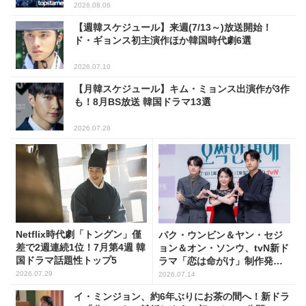
2026.08.06
【週韓スケジュール】来週(7/13～)放送開始！
ド・ギョンス初主演作ほか韓国時代劇6選
2026.07.10
【月韓スケジュール】キム・ミョンス出演作が3作
も！8月BS放送 韓国ドラマ13選
2026.07.28
Netflix時代劇「トングン」僅
パク・ウンビン＆ヤン・セジ
差で2週連続1位！7月第4週 韓
ョン＆オン・ソンウ、tvN新ド
国ドラマ話題性トップ5
ラマ「恋は命がけ」制作発表
会に出席！(PHOTO18枚)
2026.07.29
2026.07.14
イ・ミンジョン、約6年ぶりにお茶の間へ！新ドラ