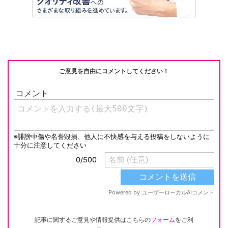
h
e
n
y
at
b
a
Li
o
n
o
k
k
ご意見を自由にコメントしてください！
記事に関するご意見や情報提供はこちらの
フォーム
をご利