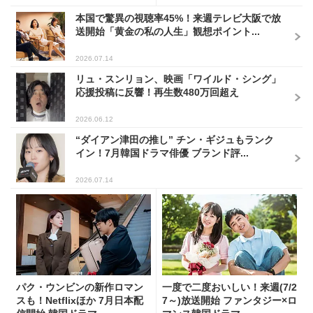
本国で驚異の視聴率45%！来週テレビ大阪で放
送開始「黄金の私の人生」観想ポイント...
2026.07.14
リュ・スンリョン、映画「ワイルド・シング」
応援投稿に反響！再生数480万回超え
2026.06.12
“ダイアン津田の推し” チン・ギジュもランク
イン！7月韓国ドラマ俳優 ブランド評...
2026.07.14
パク・ウンビンの新作ロマン
一度で二度おいしい！来週(7/2
スも！Netflixほか 7月日本配
7～)放送開始 ファンタジー×ロ