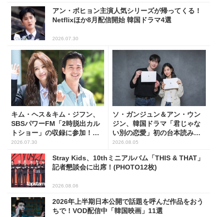
アン・ボヒョン主演人気シリーズが帰ってくる！
Netflixほか8月配信開始 韓国ドラマ4選
2026.07.30
キム・ヘス＆キム・ジフン、
ソ・ガンジュン＆アン・ウン
SBSパワーFM「2時脱出カル
ジン、韓国ドラマ「君じゃな
トショー」の収録に参加！
い別の恋愛」初の台本読み合
(PHOTO7枚)
わせで抜群のケミ
2026.07.30
2026.08.05
Stray Kids、10thミニアルバム「THIS & THAT」
記者懇談会に出席！(PHOTO12枚)
2026.08.06
2026年上半期日本公開で話題を呼んだ作品をおう
ちで！VOD配信中「韓国映画」11選