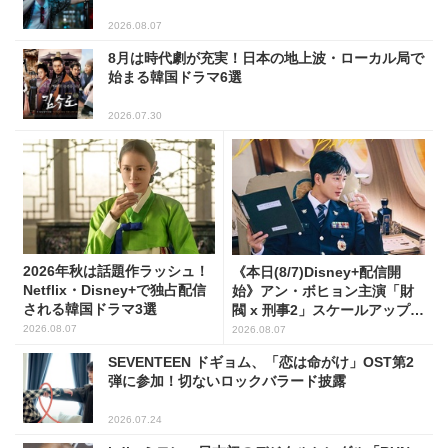
2026.08.07
8月は時代劇が充実！日本の地上波・ローカル局で
始まる韓国ドラマ6選
2026.07.30
2026年秋は話題作ラッシュ！
《本日(8/7)Disney+配信開
Netflix・Disney+で独占配信
始》アン・ボヒョン主演「財
される韓国ドラマ3選
閥 x 刑事2」スケールアップし
たFLEX捜査に注目
2026.08.07
2026.08.07
SEVENTEEN ドギョム、「恋は命がけ」OST第2
弾に参加！切ないロックバラード披露
2026.07.24