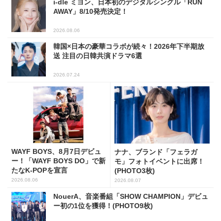
i-dle ミヨン、日本初のデジタルシングル「RUN
AWAY」8/10発売決定！
2026.08.06
韓国×日本の豪華コラボが続々！2026年下半期放
送 注目の日韓共演ドラマ6選
2026.07.24
WAYF BOYS、8月7日デビュ
ナナ、ブランド「フェラガ
ー！「WAYF BOYS DO」で新
モ」フォトイベントに出席！
たなK-POPを宣言
(PHOTO3枚)
2026.08.06
2026.08.07
NouerA、音楽番組「SHOW CHAMPION」デビュ
ー初の1位を獲得！(PHOTO9枚)