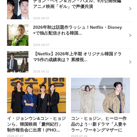
チョン・ヘイン＆カン・ハヌル、9月公開長編
アニメ映画「ギル」で声優共演
2026.08.07
2026年秋は話題作ラッシュ！Netflix・Disney
+で独占配信される韓国...
2026.08.07
【Netflix】2026年上半期 オリジナル韓国ドラ
マ5作の成績表は？ 累積視...
2026.06.11
イ・ジョンウン&コン・ヒョジ
コン・ヒョジン、ヒーロー作
ンら、韓国映画「慶州紀行」
品のよう･･新ドラマ「人妻キ
制作報告会に出席！(PHO...
ラー」ワーキングマザーに
変...
2026.07.27
2026.07.24