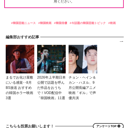
用ください。
韓国芸能ニュース
韓国映画
韓国俳優
今話題の韓国芸能トピック
映画
編集部おすすめ記事
まるでお化け屋敷
2026年上半期日本
チョン・ヘイン＆
にいる感覚‥8月
公開で話題を呼ん
カン・ハヌル、9
BS放送 おすすめ
だ作品をおうち
月公開長編アニメ
の韓国ホラー映画
で！VOD配信中
映画「ギル」で声
3選
「韓国映画」11選
優共演
こちらも投票お願いします！
アンケートTOP