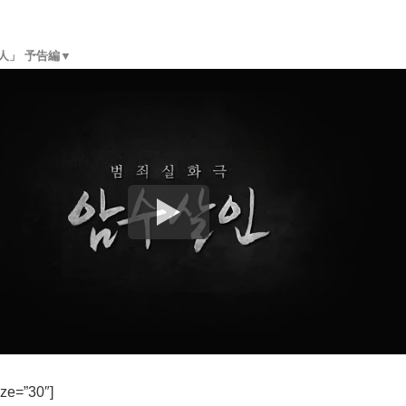
人」 予告編▼
ize=”30″]