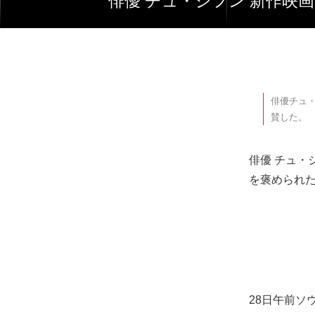
俳優 チュ・ジフン 新作
俳優チュ
賛した。
俳優 チュ・
を褒められ
28日午前