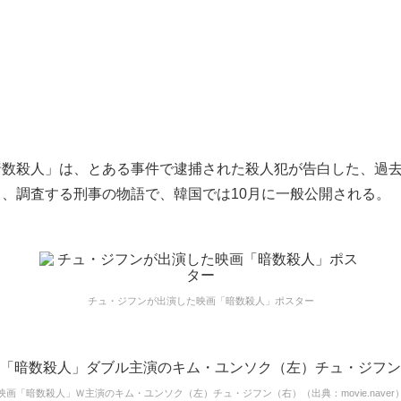
暗数殺人」は、とある事件で逮捕された殺人犯が告白した、過去
、調査する刑事の物語で、韓国では10月に一般公開される。
チュ・ジフンが出演した映画「暗数殺人」ポスター
映画「暗数殺人」Ｗ主演のキム・ユンソク（左）チュ・ジフン（右）（出典：movie.naver