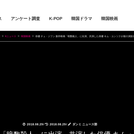
ス
アンケート調査
K-POP
韓国ドラマ
韓国映画
E
Kニュース
韓国映画
俳優 チュ・ジフン 新作映画「暗数殺人」に出演。共演した俳優 キム・ユンソクが彼の演技を
2018.08.29
/
2018.08.29
/
ダンミ ニュース部