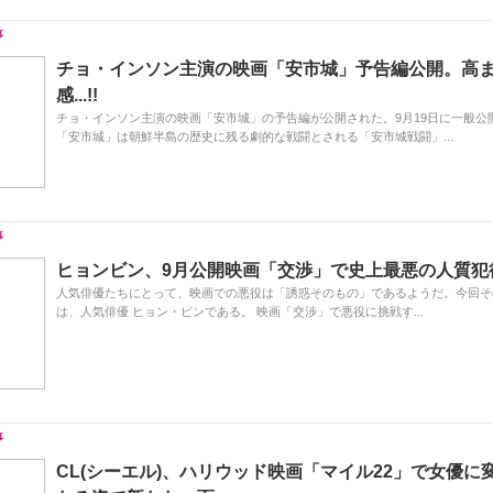
チョ・インソン主演の映画「安市城」予告編公開。高
感...!!
チョ・インソン主演の映画「安市城」の予告編が公開された。9月19日に一般公
「安市城」は朝鮮半島の歴史に残る劇的な戦闘とされる「安市城戦闘」...
ヒョンビン、9月公開映画「交渉」で史上最悪の人質犯
人気俳優たちにとって、映画での悪役は「誘惑そのもの」であるようだ。今回そ
は、人気俳優 ヒョン・ビンである。 映画「交渉」で悪役に挑戦す...
CL(シーエル)、ハリウッド映画「マイル22」で女優に