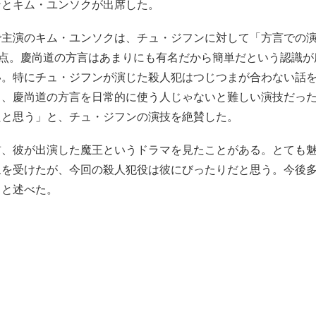
ンとキム・ユンソクが出席した。
で主演のキム・ユンソクは、チュ・ジフンに対して「方言での
満点。慶尚道の方言はあまりにも有名だから簡単だという認識
い。特にチュ・ジフンが演じた殺人犯はつじつまが合わない話
ら、慶尚道の方言を日常的に使う人じゃないと難しい演技だっ
たと思う」と、チュ・ジフンの演技を絶賛した。
前、彼が出演した魔王というドラマを見たことがある。とても
象を受けたが、今回の殺人犯役は彼にびったりだと思う。今後
」と述べた。