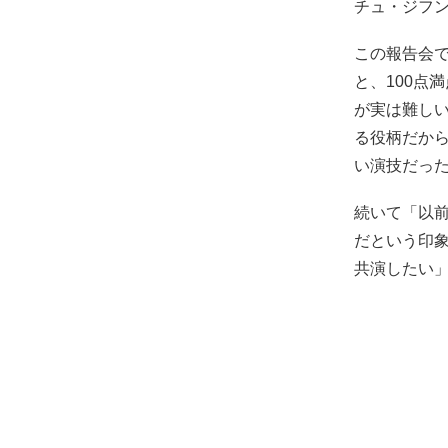
チュ・ジフ
この報告会
と、100点
が実は難し
る役柄だか
い演技だっ
続いて「以
だという印
共演したい