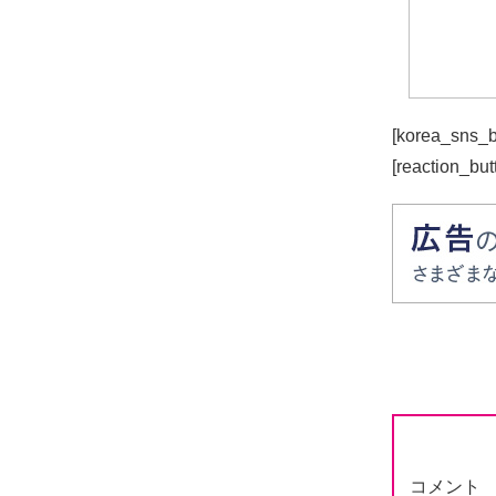
[korea_sns_b
[reaction_but