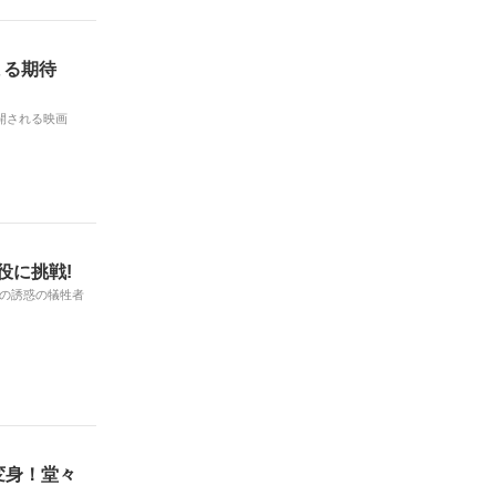
まる期待
開される映画
役に挑戦!
の誘惑の犠牲者
変身！堂々