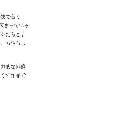
演技で言う
が広まっている
をやたらとす
た。素晴らし
魅力的な俳優
多くの作品で