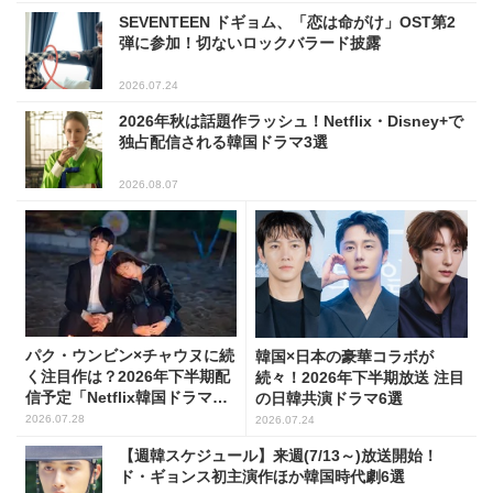
SEVENTEEN ドギョム、「恋は命がけ」OST第2
弾に参加！切ないロックバラード披露
2026.07.24
2026年秋は話題作ラッシュ！Netflix・Disney+で
独占配信される韓国ドラマ3選
2026.08.07
パク・ウンビン×チャウヌに続
韓国×日本の豪華コラボが
く注目作は？2026年下半期配
続々！2026年下半期放送 注目
信予定「Netflix韓国ドラマ」8
の日韓共演ドラマ6選
選
2026.07.28
2026.07.24
【週韓スケジュール】来週(7/13～)放送開始！
ド・ギョンス初主演作ほか韓国時代劇6選