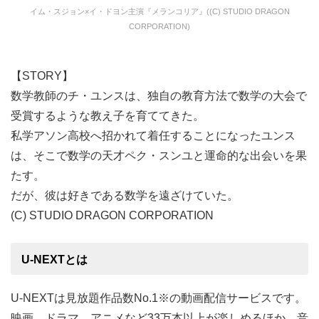
イム・スジョン×イ・ドヨン主演『メランコリア』((C) STUDIO DRAGON
CORPORATION)
【STORY】
数学教師のチ・ユンスは、独自の教育方法で数学の大会で
受賞するような教え子を育ててきた。
私学アソン高校へ招かれて着任することになったユンス
は、そこで数学の天才ペク・スンユと運命的な出会いを果
たす。
だが、彼は好きである数学を遠ざけていた。
(C) STUDIO DRAGON CORPORATION
U-NEXTとは
U-NEXTは見放題作品数No.1※の動画配信サービスです。
映画、ドラマ、アニメなど33万本以上が楽しめるほか、音