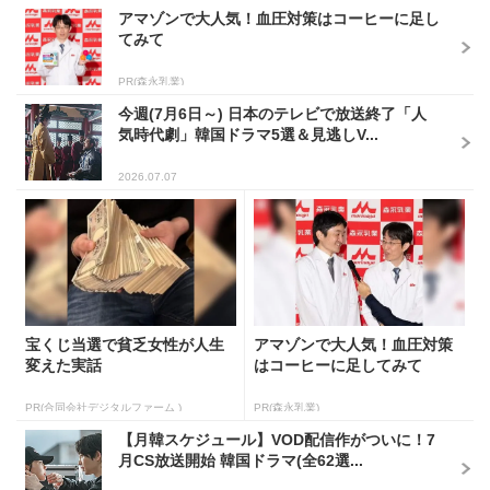
アマゾンで大人気！血圧対策はコーヒーに足し
てみて
PR(森永乳業)
今週(7月6日～) 日本のテレビで放送終了「人
気時代劇」韓国ドラマ5選＆見逃しV...
2026.07.07
宝くじ当選で貧乏女性が人生
アマゾンで大人気！血圧対策
変えた実話
はコーヒーに足してみて
PR(合同会社デジタルファーム )
PR(森永乳業)
【月韓スケジュール】VOD配信作がついに！7
月CS放送開始 韓国ドラマ(全62選...