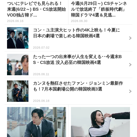
ついにテレビでも見られる！
今週(6月29日～) CSチャンネ
来週(6/22～) BS・CS放送開始
ルで放送終了「鉄板時代劇」
VOD独占韓ド...
韓国ドラマ4選＆見逃...
2026.06.16
2026.06.30
コン・ユ主演大ヒット作の4K上映も！今夏に
日本の劇場で楽しめる韓国映画4選
2026.07.02
たった一つの出来事が人生を変える･･今週末B
S・CS放送 没入必至の韓国映画4選
2026.06.11
カンヌを熱狂させたファン・ジョンミン最新作
も！7月本国劇場公開の韓国映画3選
2026.06.16