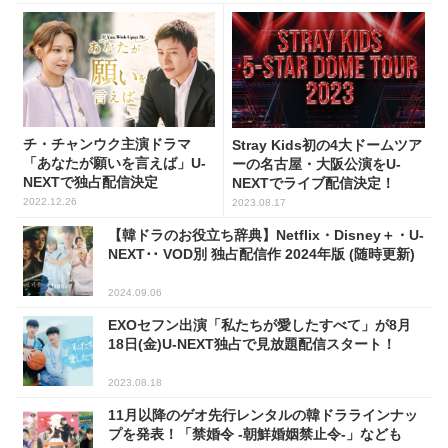
チ・チャンウク主演ドラマ
Stray Kids初の4大ドームツア
「あなたが願いを言えば」U-
ーの名古屋・大阪公演をU-
NEXTで独占配信決定
NEXTでライブ配信決定！
2022.12.26
2023.08.17
【韓ドラのお役立ち辞典】Netflix・Disney＋・U-
NEXT･･ VOD別 独占配信作 2024年版 (随時更新)
2024.09.06
EXOセフン出演「私たちが愛したすべて」が8月
18日(金)U-NEXT独占で見放題配信スタート！
2023.08.18
11月以降のゲオ先行レンタルの韓ドララインナッ
プを発表！「禁婚令 -朝鮮婚姻禁止令-」なども