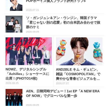
POPボーイズ個人ブランド評判トップ5
2026.07.21
ソ・ガンジュン＆アン・ウンジン、韓国ドラマ
「君じゃない別の恋愛」初の台本読み合わせで抜
群のケミ
2026.08.05
NOWZ、デジタルシングル
AND2BLE キム・ギュビン、
「Achilles」ショーケースに
雑誌「COSMOPOLITAN」で
出席！(PHOTO14枚)
爽やかな青春ビジュアルを披
露
2026.08.05
2026.07.27
AEN、日韓同時デビュー！1st EP「A NEW ERA
OF NOW」でグローバルな第一歩
2026.08.05