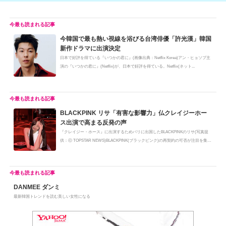
今韓国で最も熱い視線を浴びる台湾俳優「許光漢」韓国
新作ドラマに出演決定
日本で好評を得ている『いつかの君に』(画像出典：Netflix Korea)アン・ヒョソプ主
演の『いつかの君に』(Netflix)が、日本で好評を得ている。Netflix(ネット...
BLACKPINK リサ「有害な影響力」仏クレイジーホー
ス出演で高まる反発の声
『クレイジー・ホース』に出演するためパリに出国したBLACKPINKのリサ(写真提
供：ⓒ TOPSTAR NEWS)BLACKPINK(ブラックピンク)の再契約の可否が注目を集め
る中...
DANMEE ダンミ
最新韓国トレンドを読む美しい女性になる