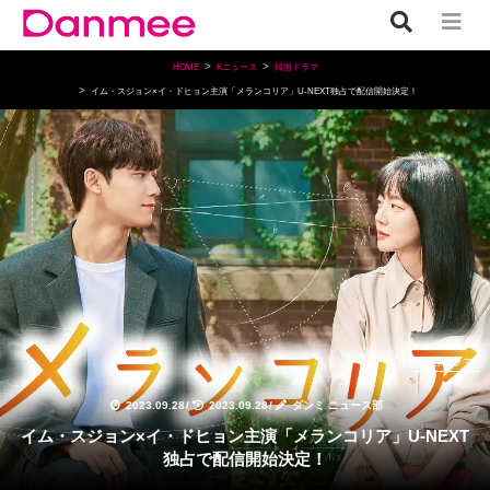
HOME
Kニュース
韓国ドラマ
イム・スジョン×イ・ドヒョン主演「メランコリア」U-NEXT独占で配信開始決定！
韓国ドラマ
2023.09.28
/
2023.09.28
/
ダンミ ニュース部
イム・スジョン×イ・ドヒョン主演「メランコリア」U-NEXT
独占で配信開始決定！