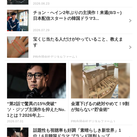
2026.06.23
チョン・へイン2年ぶりの主演作！来週(8/3～)
日本配信スタートの韓国ドラマ3...
2026.07.29
宝くじ当たる人だけがやっていること、教えま
す
PR(合同会社デジタルファーム )
“第2話で驚異の15%突破”
金運下げるの絶対やめて！9割
ソ・ジソブ主演作を抑えたNo.
が知らない“貯金術”
1とは？2026年上...
2026.07.01
PR(合同会社デジタルファーム )
話題性も視聴率も好調「素晴らしき新世界」1
位！6月韓国ドラマ ブランド評判トップ...