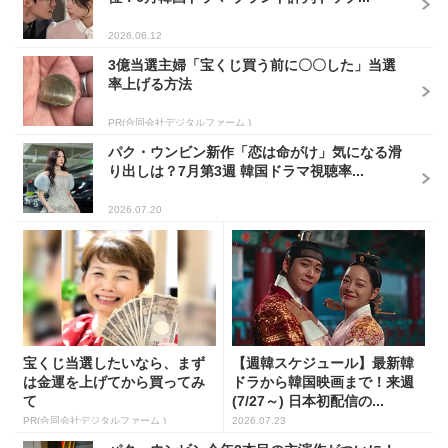
2026.06.12
3億当選主婦「宝くじ買う前に〇〇した」当選
率上げる方法
PR(合同会社デジタルファーム )
パク・ウンビン新作「恋は命がけ」気になる滑
り出しは？7月第3週 韓国ドラマ視聴率...
2026.07.20
宝くじ当選したいなら、まず
【週韓スケジュール】最新韓
は金運を上げてから買ってみ
ドラから韓国映画まで！来週
て
(7/27～) 日本初配信の...
PR(合同会社デジタルファーム )
2026.07.23