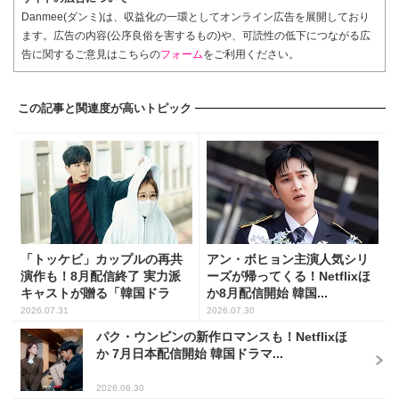
Danmee(ダンミ)は、収益化の一環としてオンライン広告を展開しており
ます。広告の内容(公序良俗を害するもの)や、可読性の低下につながる広
告に関するご意見はこちらの
フォーム
をご利用ください。
この記事と関連度が高いトピック
「トッケビ」カップルの再共
アン・ボヒョン主演人気シリ
演作も！8月配信終了 実力派
ーズが帰ってくる！Netflixほ
キャストが贈る「韓国ドラ
か8月配信開始 韓国...
マ...
2026.07.31
2026.07.30
パク・ウンビンの新作ロマンスも！Netflixほ
か 7月日本配信開始 韓国ドラマ...
2026.06.30