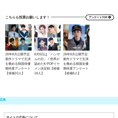
こちらも投票お願いします！
アンケートTOP
26年8月公開予定
8月6日は「ハンサ
26年8月公開予定
新作ドラマで主演
ムの日」！世界が
新作ドラマで主演
を務める韓国俳優
認めたK-POPイケ
を務める韓国女優
期待度アンケート
メン決定戦【候補
期待度アンケート
【候補10人】
18人】
【候補6人】
サイトの広告について