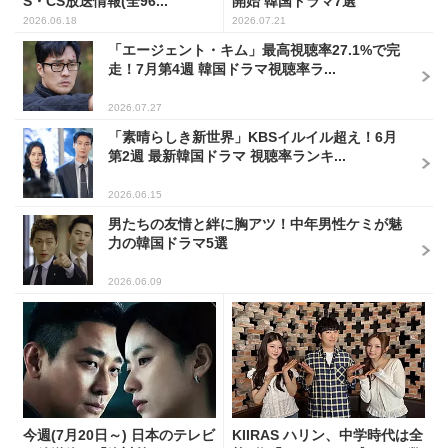
S・CS放送情報(全96...
開始 韓国ドラマ7選
2026.06.18
2026.07.21
「エージェント・キム」最高視聴率27.1%で完
走！7月第4週 韓国ドラマ視聴率ラ...
2026.07.27
「素晴らしき新世界」KBSイルイル超え！6月
第2週 最新韓国ドラマ 視聴率ランキ...
2026.06.15
男たちの友情と絆に胸アツ！中年男性ケミが魅
力の韓国ドラマ5選
2026.06.09
今週(7月20日～) 日本のテレビ
KIIRAS ハリン、中学時代は全