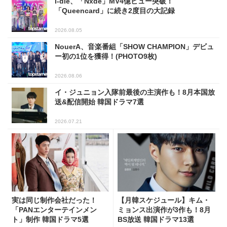
i-dle、「Nxde」MV4億ビュー突破！
「Queencard」に続き2度目の大記録
2026.08.05
NouerA、音楽番組「SHOW CHAMPION」デビュ
ー初の1位を獲得！(PHOTO9枚)
2026.08.06
イ・ジュニョン入隊前最後の主演作も！8月本国放
送&配信開始 韓国ドラマ7選
2026.07.21
実は同じ制作会社だった！
【月韓スケジュール】キム・
「PANエンターテインメン
ミョンス出演作が3作も！8月
ト」制作 韓国ドラマ5選
BS放送 韓国ドラマ13選