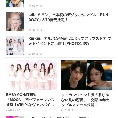
2026.07.10
i-dle ミヨン、日本初のデジタルシングル「RUN
AWAY」8/10発売決定！
2026.08.06
KiiiKiii、アルバム発売記念ポップアップストア フ
ォトイベントに出席！(PHOTO14枚)
2026.08.06
BABYMONSTER、
ソ・ガンジュン主演「君じゃ
「MOON」初パフォーマンス
ない別の恋愛」、交際10年カ
披露！幻想的なヴァンパイア
ップルスチール公開！
の世界観を表現
2026.08.07
2026.08.03