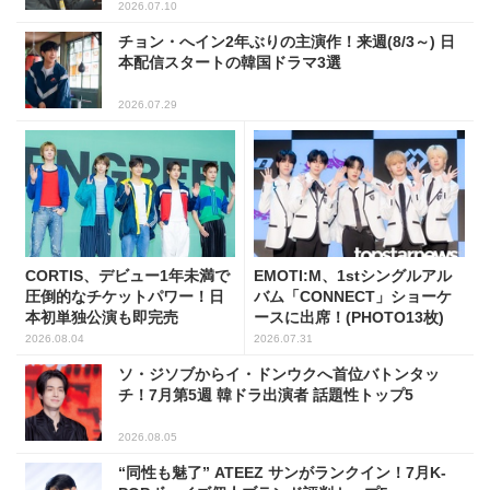
2026.07.10
チョン・へイン2年ぶりの主演作！来週(8/3～) 日
本配信スタートの韓国ドラマ3選
2026.07.29
CORTIS、デビュー1年未満で
EMOTI:M、1stシングルアル
圧倒的なチケットパワー！日
バム「CONNECT」ショーケ
本初単独公演も即完売
ースに出席！(PHOTO13枚)
2026.08.04
2026.07.31
ソ・ジソブからイ・ドンウクへ首位バトンタッ
チ！7月第5週 韓ドラ出演者 話題性トップ5
2026.08.05
“同性も魅了” ATEEZ サンがランクイン！7月K-