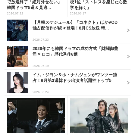
で放送終了「絶対外せない」
校1位「ストレスを感じたら数
韓国ドラマ5選＆見逃...
学を解く」
2026.07.22
2026.06.17
【月韓スケジュール】「コネクト」ほかVOD
独占配信作が続々登場！8月CS放送 韓...
2026.07.23
2026年にも韓国ドラマの成功方式「財閥御曹
司 × ロコ」歴代秀作6選
2026.06.19
イム・ジヨン＆ホ・ナムジュンがワンツー独
占！6月第3週韓ドラ出演者話題性トップ5
2026.06.24