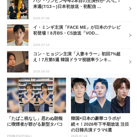
パク・ウンビン今年2本目の主演作がついに！
来週(7/13～)日本初放送・初配信 ...
2026.07.06
イ・ミンギ主演「FACE ME」が日本のテレビ
初登場！8月BS・CS放送「VOD...
2026.07.15
コン・ヒョジン主演「人妻キラー」初回7%超
え！7月第5週 韓国ドラマ視聴率ランキ...
2026.08.03
「たばこ税なし」思わぬ朗報
韓国×日本の豪華コラボが
に喫煙者が群がる新型タバコ
続々！2026年下半期放送 注目
の日韓共演ドラマ6選
PR(株式会社HAL)
2026.07.24