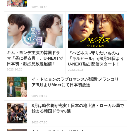
2023.10.18
キム・ヨンデ主演の韓国ドラ
『ハピネス -守りたいもの-』
マ「昼に昇る月」、U-NEXTで
『キルヒール』が8月16日より
日本初・独占見放題配信！
U-NEXT独占配信スタート！
2023.10.25
2023.08.16
イ・ドヒョンのラブロマンスが話題’メランコリ
ア’5月よりMnetにて日本初放送
2022.03.07
8月は時代劇が充実！日本の地上波・ローカル局で
始まる韓国ドラマ6選
2026.07.30