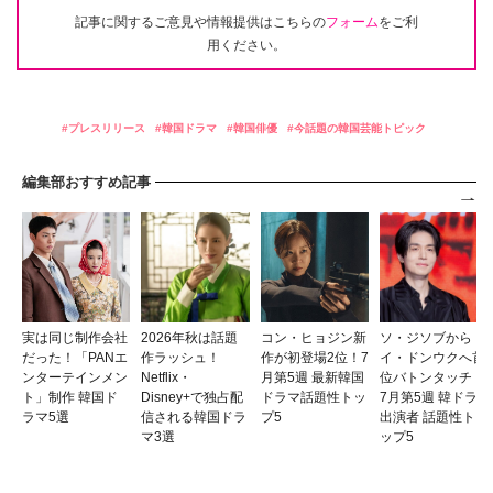
記事に関するご意見や情報提供はこちらの
フォーム
をご利
用ください。
プレスリリース
韓国ドラマ
韓国俳優
今話題の韓国芸能トピック
編集部おすすめ記事
実は同じ制作会社
2026年秋は話題
コン・ヒョジン新
ソ・ジソブから
だった！「PANエ
作ラッシュ！
作が初登場2位！7
イ・ドンウクへ首
ンターテインメン
Netflix・
月第5週 最新韓国
位バトンタッチ！
ト」制作 韓国ド
Disney+で独占配
ドラマ話題性トッ
7月第5週 韓ドラ
ラマ5選
信される韓国ドラ
プ5
出演者 話題性ト
マ3選
ップ5