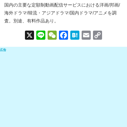
国内の主要な定額制動画配信サービスにおける洋画/邦画/
海外ドラマ/韓流・アジアドラマ/国内ドラマ/アニメを調
査。別途、有料作品あり。
X
Li
W
F
H
E
C
n
e
a
at
m
o
e
C
c
e
ail
p
h
e
n
y
at
b
a
Li
o
n
o
k
k