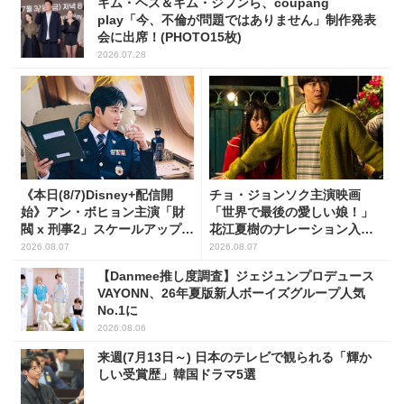
キム・ヘス＆キム・ジフンら、coupang
play「今、不倫が問題ではありません」制作発表
会に出席！(PHOTO15枚)
2026.07.28
《本日(8/7)Disney+配信開
チョ・ジョンソク主演映画
始》アン・ボヒョン主演「財
「世界で最後の愛しい娘！」
閥 x 刑事2」スケールアップし
花江夏樹のナレーション入り
たFLEX捜査に注目
予告映像解禁！
2026.08.07
2026.08.07
【Danmee推し度調査】ジェジュンプロデュース
VAYONN、26年夏版新人ボーイズグループ人気
No.1に
2026.08.06
来週(7月13日～) 日本のテレビで観られる「輝か
しい受賞歴」韓国ドラマ5選