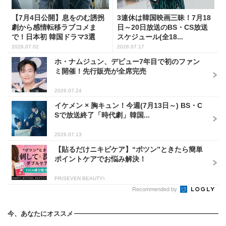
【7月4日公開】息をのむ誘拐
3連休は韓国映画三昧！7月18
劇から感情転移ラブコメま
日～20日放送のBS・CS放送
で！日本初 韓国ドラマ3選
スケジュール(全18...
2026.07.02
2026.07.17
ホ・ナムジュン、デビュー7年目で初のファン
ミ開催！先行販売が全席完売
2026.07.24
イケメン × 胸キュン！今週(7月13日～) BS・C
Sで放送終了「時代劇」韓国...
2026.07.13
【貼るだけニキビケア】“ポツン”ときたら簡単
ポイントケアでお悩み解決！
PR(SEVEN BEAUTY)
Recommended by
今、あなたにオススメ