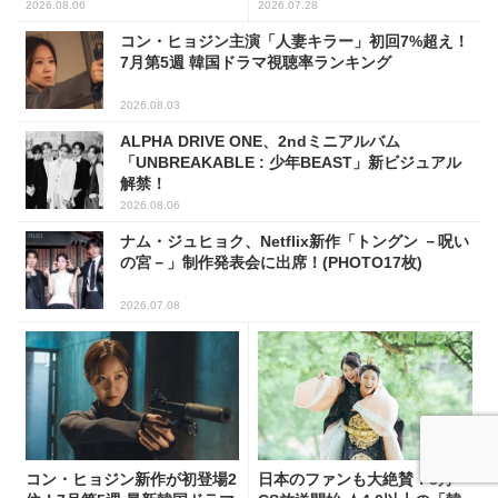
2026.08.06
2026.07.28
コン・ヒョジン主演「人妻キラー」初回7%超え！
7月第5週 韓国ドラマ視聴率ランキング
2026.08.03
ALPHA DRIVE ONE、2ndミニアルバム
「UNBREAKABLE : 少年BEAST」新ビジュアル
解禁！
2026.08.06
ナム・ジュヒョク、Netflix新作「トングン －呪い
の宮－」制作発表会に出席！(PHOTO17枚)
2026.07.08
コン・ヒョジン新作が初登場2
日本のファンも大絶賛！8月