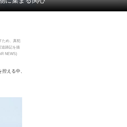
人物に集まる関心
すため、真犯
実追跡記を描
 NEWS)
送を控える中、