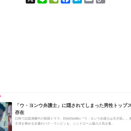
n
e
a
at
m
o
e
C
c
e
ail
p
h
e
n
y
at
b
a
Li
o
n
o
k
k
「ウ・ヨンウ弁護士」に隠されてしまった男性トップス
存在
日韓で話題沸騰中の韓国ドラマ、ENA(Netflix)『ウ・ヨンウ弁護士は天才肌』
主演を務める女優のパク・ウンビンも、シンドローム級の人気を集...