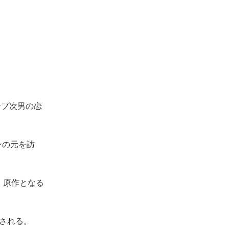
ープ次男の恋
ンの元を訪
。原作となる
映される。