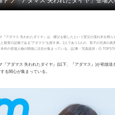
新韓ドラ「アダマス 失われたダイヤ」登場
ラマ『アダマス 失われたダイヤ』は、継父を殺したという実父の濡れ衣を晴ら
と殺害の証拠である”アダマス”を探す弟。2人であり1人の、双子の兄弟の真
本作の登場人物の関係に注目が集まっている。(記事・写真提供：ⓒ TOPSTAR
ラマ『アダマス 失われたダイヤ』(以下、『アダマス』)が初放
対する関心が集まっている。