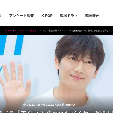
ス
アンケート調査
K-POP
韓国ドラマ
韓国映画
HOME
Kニュース
韓国ドラマ
チソン主演 新韓ドラ「アダマス 失われたダイヤ」登場人物に集まる関心
2022.07.26
/
2022.07.26
/
松原紗乃