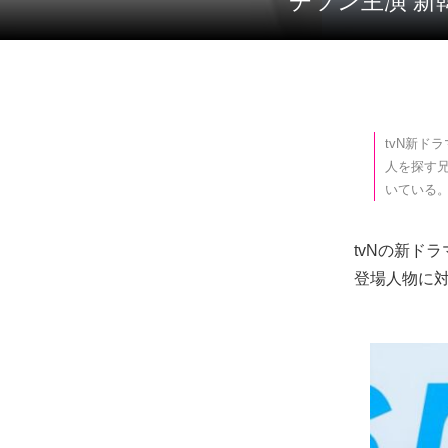
チソン主演 
tvN新ド
人を探す兄
いている。
tvNの新ド
登場人物に