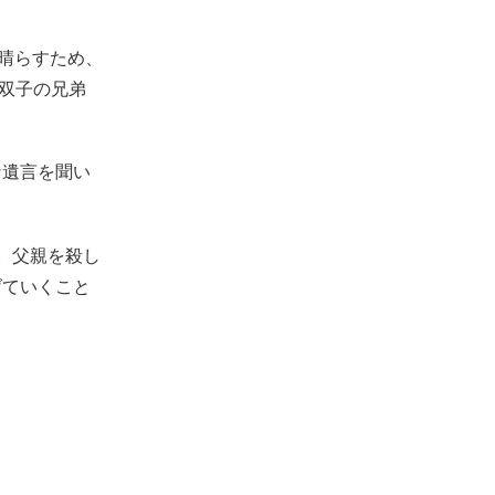
を晴らすため、
、双子の兄弟
な遺言を聞い
。父親を殺し
げていくこと