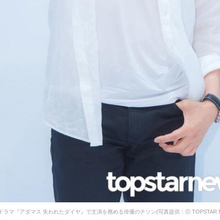
新ドラマ『アダマス 失われたダイヤ』で主演を務める俳優のチソン(写真提供：ⓒ TOPSTAR N