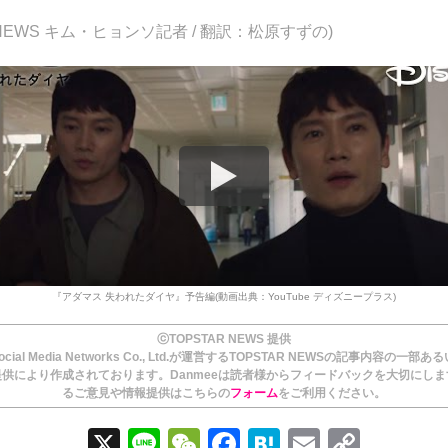
R NEWS キム・ヒョンソ記者 / 翻訳：松原すずの)
『アダマス 失われたダイヤ』予告編(動画出典：YouTube ディズニープラス)
ⓒTOPSTAR NEWS 提供
ial Media Networks Co., Ltd.が運営するTOPSTAR NEWSの記事内容の一部
供により作成されております。Danmeeは読者様からフィードバックを大切にし
るご意見や情報提供はこちらの
フォーム
をご利用ください。
X
Li
W
F
H
E
C