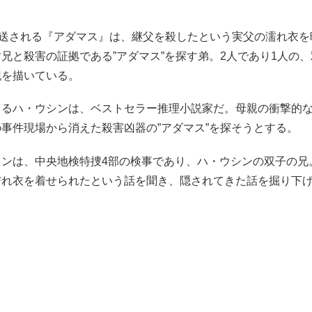
放送される『アダマス』は、継父を殺したという実父の濡れ衣
兄と殺害の証拠である”アダマス”を探す弟。2人であり1人の
記を描いている。
じるハ・ウシンは、ベストセラー推理小説家だ。母親の衝撃的
事件現場から消えた殺害凶器の”アダマス”を探そうとする。
ョンは、中央地検特捜4部の検事であり、ハ・ウシンの双子の兄
濡れ衣を着せられたという話を聞き、隠されてきた話を掘り下
。