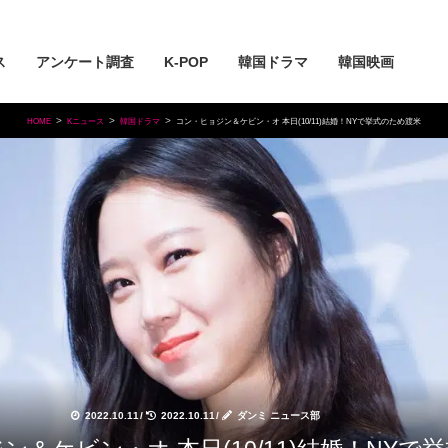
ス
アンケート調査
K-POP
韓国ドラマ
韓国映画
HOME
Kニュース
韓国ドラマ
コン・ヒョジン＆ケビン・オ 本日(10/11)結婚！NYで挙式のため渡米
2022.10.11
/
2022.10.11
/
ダンミ ニュース部