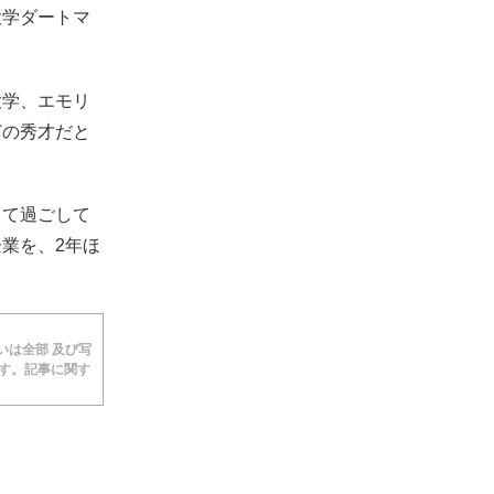
大学ダートマ
大学、エモリ
どの秀才だと
して過ごして
業を、2年ほ
あるいは全部 及び写
ます。記事に関す