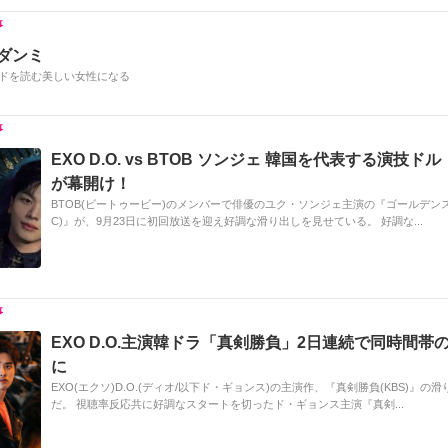
 ダンミ
ドを読む美しい女性になる
EXO D.O. vs BTOB ソンジェ 韓国を代表する演技ド
が幕開け！
BTOB(ビートゥービー)のメンバーで俳優のユク・ソンジェ主演の『ゴールデンス
C)』が、9月23日に初回放送を迎え好調な滑り出しを見せている。 好調な...
EXO D.O.主演韓ドラ「真剣勝負」2日連続で同時間帯
に
EXO(エクソ)D.O.(ディオ/以下ド・ギョンス)の主演作、『真剣勝負(KBS)』の
だ。 視聴率反応共に好調なスタートを切ったド・ギョンス主演『真剣...