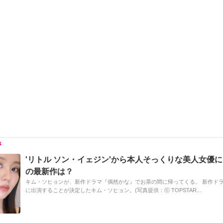
e
C
c
e
ail
p
h
e
n
y
at
b
a
Li
o
n
o
k
k
'リトル ソン・イェジン'から本人そっくりな美人女優
の最新作は？
キム・ソヒョンが、新作ドラマ『偶然かな』でお茶の間に帰ってくる。 新作ド
に出演することが決定したキム・ソヒョン。(写真提供：ⓒ TOPSTAR...