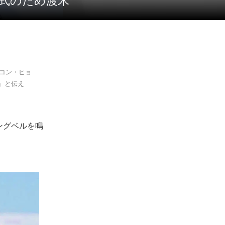
で挙式のため渡米
。コン・ヒョ
」と伝え
ングベルを鳴