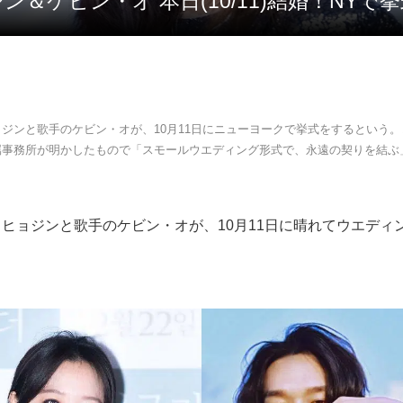
ジン＆ケビン・オ 本日(10/11)結婚！NY
ジンと歌手のケビン・オが、10月11日にニューヨークで挙式をするという
属事務所が明かしたもので「スモールウエディング形式で、永遠の契りを結ぶ
ヒョジンと歌手のケビン・オが、10月11日に晴れてウエディ