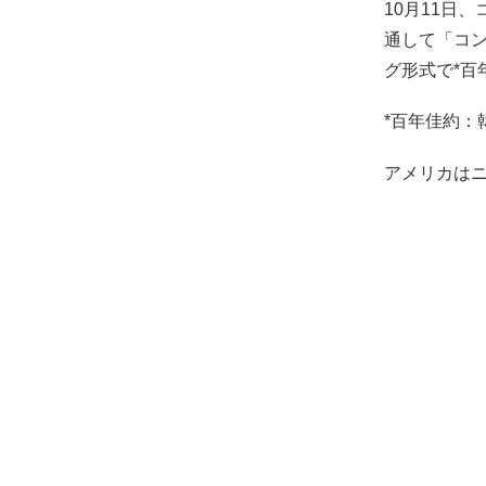
10月11日
通して「コン
グ形式で*百
*百年佳約：
アメリカは