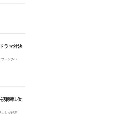
ル ドラマ対決
プーン(MB
の視聴率1位
滑り出しが好調