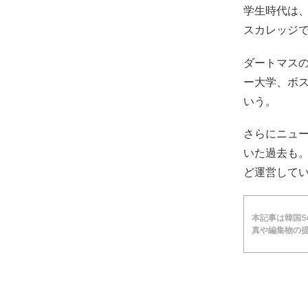
学生時代は
スカレッジ
ダートマス
ー大学、ボ
いう。
さらにニュ
いた過去も
ど運営して
本記事は韓国Soc
真や編集物の提