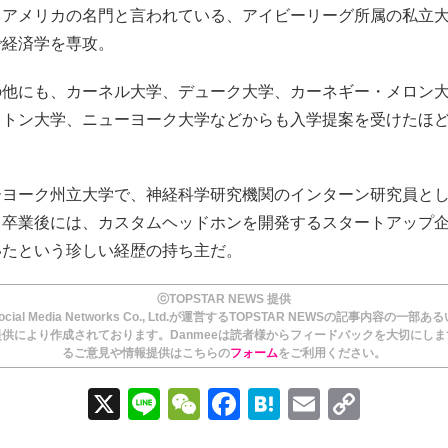
、アメリカの名門と言われている、アイビーリーグ所属の私立
で経済学を専攻。
の他にも、カーネル大学、デューク大学、カーネギー・メロン
ストン大学、ニューヨーク大学などからも入学提案を受けたほ
ーヨーク州立大学で、神経科学研究機関のインターン研究員と
。卒業後には、カスタムヘッドホンを開発するスタートアップ企
いたという珍しい経歴の持ち主だ。
ⓒTOPSTAR NEWS 提供
ial Media Networks Co., Ltd.が運営するTOPSTAR NEWSの記事内容の一部
供により作成されております。Danmeeは読者様からフィードバックを大切にし
るご意見や情報提供はこちらの
フォーム
をご利用ください。
X
Li
W
F
H
E
C
n
e
a
at
m
o