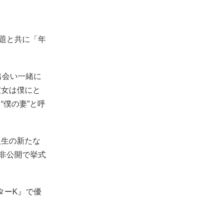
話題と共に「年
出会い一緒に
彼女は僕にと
僕の妻”と呼
人生の新たな
に非公開で挙式
。
ターK』で優