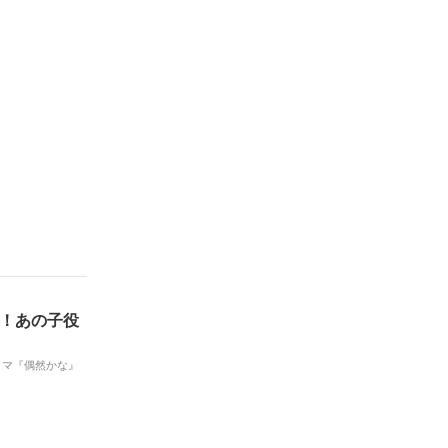
に！あの子役
ラマ『偶然かな』