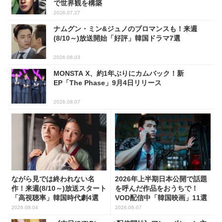
で世界観を構築
2026.07.27
ナムグン・ミン&ジュノのブロマンスも！来週
(8/10～)放送開始「好評」韓国ドラマ7選
2026.08.03
MONSTA X、約1年ぶりにカムバック！新
EP「The Phase」9月4日リリース
2026.08.07
ながら見では終われない名
2026年上半期日本公開で話題
作！来週(8/10～)放送スタート
を呼んだ作品をおうちで！
「高視聴率」韓国時代劇4選
VOD配信中「韓国映画」11選
2026.08.04
2026.08.07