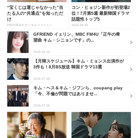
“宝くじは運じゃなかった”当
コン・ヒョジン新作が初登場2
たる人の“共通点”を知っただ
位！7月第5週 最新韓国ドラマ
け
話題性トップ5
PR(合同会社デジタルファーム )
2026.08.05
GFRIEND イェリン、MBC FM4U「正午の希
望曲 キム・シニョンです」の...
2026.06.16
【月韓スケジュール】キム・ミョンス出演作が
3作も！8月BS放送 韓国ドラマ13選
2026.07.28
キム・ヘス＆キム・ジフンら、coupang play
「今、不倫が問題ではありませ...
2026.07.28