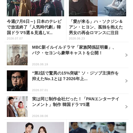
今週(7月6日～) 日本のテレビ
「愛が来る」ハ・ソクジン＆
で放送終了「人気時代劇」韓
アン・ヒヨン、孤独を抱えた
国ドラマ5選＆見逃しV...
男女の再会ロマンスに注目
2026.07.07
2026.06.23
MBC新イルイルドラマ「家族関係証明書」、
パク・セヨンら豪華キャストを公開！
2026.06.19
“第2話で驚異の15%突破” ソ・ジソブ主演作を
抑えたNo.1とは？2026年上...
2026.07.01
実は同じ制作会社だった！「PANエンターテイ
ンメント」制作 韓国ドラマ5選
2026.08.06