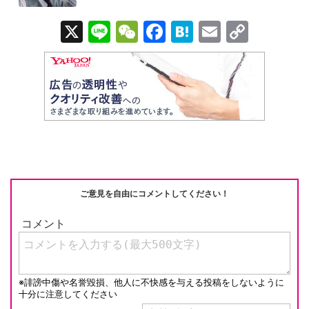
X
Li
W
F
H
E
C
n
e
a
at
m
o
e
C
c
e
ail
p
h
e
n
y
at
b
a
Li
o
n
o
k
k
ご意見を自由にコメントしてください！