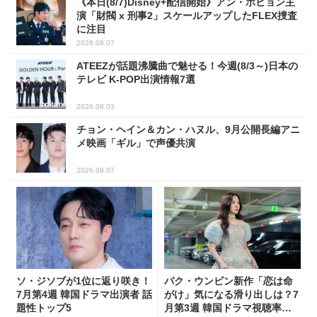
《本日(8/7)Disney+配信開始》アン・ボヒョン主
演「財閥 x 刑事2」スケールアップしたFLEX捜査
に注目
2026.08.07
ATEEZが話題沸騰曲で魅せる！今週(8/3～)日本の
テレビ K-POP出演情報7選
2026.08.03
チョン・ヘイン＆カン・ハヌル、9月公開長編アニ
メ映画「ギル」で声優共演
2026.08.07
ソ・ジソブが1位に返り咲き！
パク・ウンビン新作「恋は命
7月第4週 韓国ドラマ出演者 話
がけ」気になる滑り出しは？7
題性トップ5
月第3週 韓国ドラマ視聴率ラ