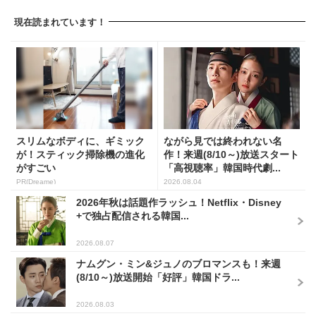
現在読まれています！
スリムなボディに、ギミック
ながら見では終われない名
が！スティック掃除機の進化
作！来週(8/10～)放送スタート
がすごい
「高視聴率」韓国時代劇...
PR(Dreame)
2026.08.04
2026年秋は話題作ラッシュ！Netflix・Disney
+で独占配信される韓国...
2026.08.07
ナムグン・ミン&ジュノのブロマンスも！来週
(8/10～)放送開始「好評」韓国ドラ...
2026.08.03