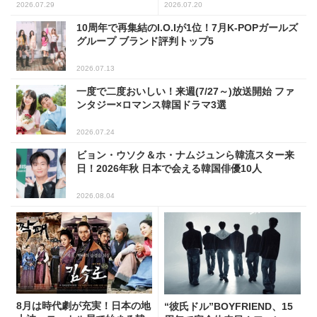
ンキング
2026.07.29
2026.07.20
10周年で再集結のI.O.Iが1位！7月K-POPガールズ
グループ ブランド評判トップ5
2026.07.13
一度で二度おいしい！来週(7/27～)放送開始 ファ
ンタジー×ロマンス韓国ドラマ3選
2026.07.24
ビョン・ウソク＆ホ・ナムジュンら韓流スター来
日！2026年秋 日本で会える韓国俳優10人
2026.08.04
8月は時代劇が充実！日本の地
“彼氏ドル”BOYFRIEND、15