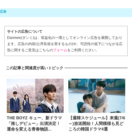
サイトの広告について
Danmee(ダンミ)は、収益化の一環としてオンライン広告を展開しており
ます。広告の内容(公序良俗を害するもの)や、可読性の低下につながる広
告に関するご意見はこちらの
フォーム
をご利用ください。
この記事と関連度が高いトピック
THE BOYZ キュー、新ドラマ
【週韓スケジュール】来週(7/6
「推しデビュー」出演決定！
～)放送開始！人間模様も見ど
運命を変える青春物語...
ころの韓国ドラマ4選