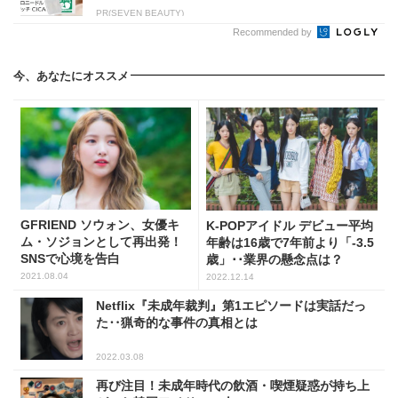
PR(SEVEN BEAUTY)
Recommended by
今、あなたにオススメ
GFRIEND ソウォン、女優キ
K-POPアイドル デビュー平均
ム・ソジョンとして再出発！
年齢は16歳で7年前より「-3.5
SNSで心境を告白
歳」･･業界の懸念点は？
2021.08.04
2022.12.14
Netflix『未成年裁判』第1エピソードは実話だっ
た‥猟奇的な事件の真相とは
2022.03.08
再び注目！未成年時代の飲酒・喫煙疑惑が持ち上