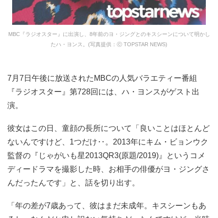
MBC『ラジオスター』に出演し、8年前のヨ・ジングとのキスシーンについて明かし
たハ・ヨンス。(写真提供：ⓒ TOPSTAR NEWS)
7月7日午後に放送されたMBCの人気バラエティー番組
『ラジオスター』第728回には、ハ・ヨンスがゲスト出
演。
彼女はこの日、童顔の長所について「良いことはほとんど
ないんですけど、1つだけ‥。2013年にキム・ビョンウク
監督の『じゃがいも星2013QR3(原題/2019)』というコメ
ディードラマを撮影した時、お相手の俳優がヨ・ジングさ
んだったんです」と、話を切り出す。
「年の差が7歳あって、彼はまだ未成年。キスシーンもあ