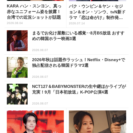
KARA ハン・スンヨン、真っ
パク・ウンビン＆ヤン・セジ
赤なユニフォーム姿を披露！
ョン＆オン・ソンウ、tvN新ド
台湾での近況ショットが話題
ラマ「恋は命がけ」制作発表
会に出席！(PHOTO18枚)
2026.08.04
2026.07.14
まるでお化け屋敷にいる感覚‥8月BS放送 おすす
めの韓国ホラー映画3選
2026.08.07
2026年秋は話題作ラッシュ！Netflix・Disney+で
独占配信される韓国ドラマ3選
2026.08.07
NCT127＆BABYMONSTERの生中継ほかライブが
充実！9月「日本初放送」K-POP公演4選
2026.08.07