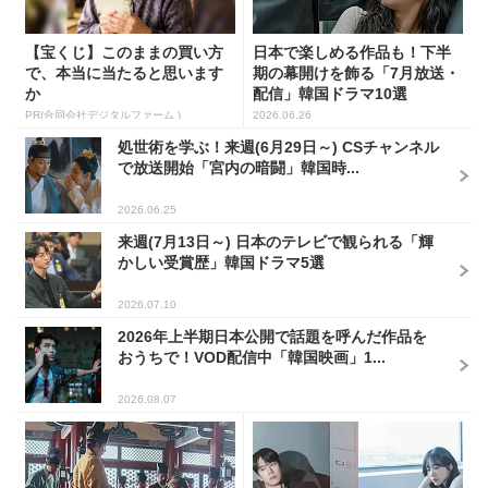
【宝くじ】このままの買い方
日本で楽しめる作品も！下半
で、本当に当たると思います
期の幕開けを飾る「7月放送・
か
配信」韓国ドラマ10選
PR(合同会社デジタルファーム )
2026.06.26
処世術を学ぶ！来週(6月29日～) CSチャンネル
で放送開始「宮内の暗闘」韓国時...
2026.06.25
来週(7月13日～) 日本のテレビで観られる「輝
かしい受賞歴」韓国ドラマ5選
2026.07.10
2026年上半期日本公開で話題を呼んだ作品を
おうちで！VOD配信中「韓国映画」1...
2026.08.07