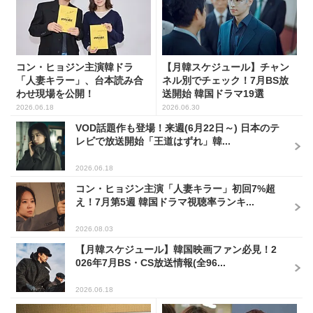
コン・ヒョジン主演韓ドラ
【月韓スケジュール】チャン
「人妻キラー」、台本読み合
ネル別でチェック！7月BS放
わせ現場を公開！
送開始 韓国ドラマ19選
2026.06.18
2026.06.30
VOD話題作も登場！来週(6月22日～) 日本のテ
レビで放送開始「王道はずれ」韓...
2026.06.18
コン・ヒョジン主演「人妻キラー」初回7%超
え！7月第5週 韓国ドラマ視聴率ランキ...
2026.08.03
【月韓スケジュール】韓国映画ファン必見！2
026年7月BS・CS放送情報(全96...
2026.06.18