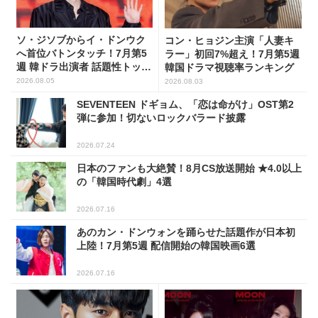
ソ・ジソブからイ・ドンウク
コン・ヒョジン主演「人妻キ
へ首位バトンタッチ！7月第5
ラー」初回7%超え！7月第5週
週 韓ドラ出演者 話題性トップ
韓国ドラマ視聴率ランキング
5
2026.08.05
2026.08.03
SEVENTEEN ドギョム、「恋は命がけ」OST第2
弾に参加！切ないロックバラード披露
2026.07.24
日本のファンも大絶賛！8月CS放送開始 ★4.0以上
の「韓国時代劇」4選
2026.07.16
あのカン・ドンウォンを踊らせた話題作が日本初
上陸！7月第5週 配信開始の韓国映画6選
2026.07.16