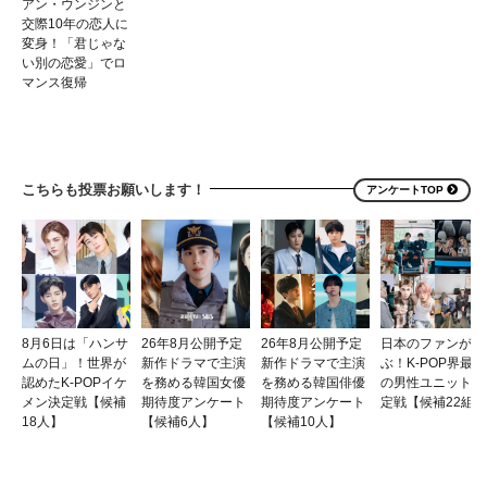
アン・ウンジンと
交際10年の恋人に
変身！「君じゃな
い別の恋愛」でロ
マンス復帰
こちらも投票お願いします！
アンケートTOP
8月6日は「ハンサ
26年8月公開予定
26年8月公開予定
日本のファンが選
ムの日」！世界が
新作ドラマで主演
新作ドラマで主演
ぶ！K-POP界最強
認めたK-POPイケ
を務める韓国女優
を務める韓国俳優
の男性ユニット決
メン決定戦【候補
期待度アンケート
期待度アンケート
定戦【候補22組】
18人】
【候補6人】
【候補10人】