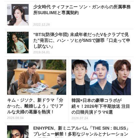
少女時代 ティファニー ソン・ガンホらの所属事務
所SUBLIMEと専属契約
2022.12.26
“BTS(防弾少年団) 未成年者だったVをクラブで見
た”発言に、ハン・ソヒがSNSで謝罪「口走って申
し訳ない」
2019.04.01
キム・ジソク、新ドラマ「分
韓国×日本の豪華コラボが
かった、離婚しよう」でリア
続々！2026年下半期放送 注目
ルな夫婦の葛藤を熱演！
の日韓共演ドラマ6選
2026.08.04
2026.07.24
ENHYPEN、新ミニアルバム「THE SIN : BLISS」
プレビュー解禁！多彩なジャンルとナレーション