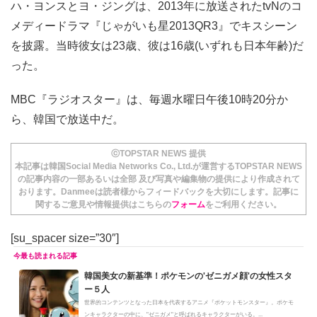
ハ・ヨンスとヨ・ジングは、2013年に放送されたtvNのコ
メディードラマ『じゃがいも星2013QR3』でキスシーン
を披露。当時彼女は23歳、彼は16歳(いずれも日本年齢)だ
った。
MBC『ラジオスター』は、毎週水曜日午後10時20分か
ら、韓国で放送中だ。
ⓒTOPSTAR NEWS 提供
本記事は韓国Social Media Networks Co., Ltd.が運営するTOPSTAR NEWS
の記事内容の一部あるいは全部 及び写真や編集物の提供により作成されて
おります。Danmeeは読者様からフィードバックを大切にします。記事に
関するご意見や情報提供はこちらの
フォーム
をご利用ください。
[su_spacer size=”30″]
韓国美女の新基準！ポケモンの'ゼニガメ顔'の女性スタ
ー５人
世界的コンテンツとなった日本を代表するアニメ『ポケットモンスター』。ポケモ
ンキャラクターの中に、"ゼニガメ"と呼ばれるキャラクターがいる。...