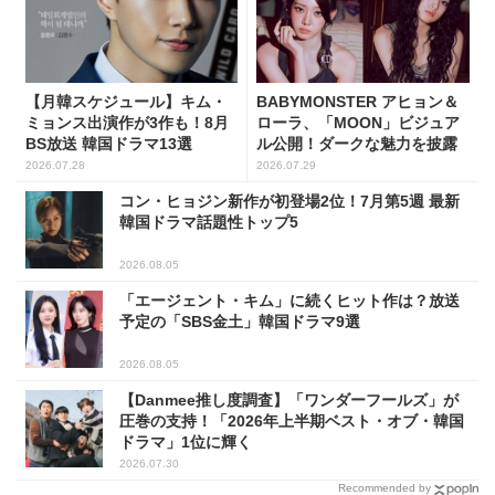
【月韓スケジュール】キム・
BABYMONSTER アヒョン＆
ミョンス出演作が3作も！8月
ローラ、「MOON」ビジュア
BS放送 韓国ドラマ13選
ル公開！ダークな魅力を披露
2026.07.28
2026.07.29
コン・ヒョジン新作が初登場2位！7月第5週 最新
韓国ドラマ話題性トップ5
2026.08.05
「エージェント・キム」に続くヒット作は？放送
予定の「SBS金土」韓国ドラマ9選
2026.08.05
【Danmee推し度調査】「ワンダーフールズ」が
圧巻の支持！「2026年上半期ベスト・オブ・韓国
ドラマ」1位に輝く
2026.07.30
Recommended by