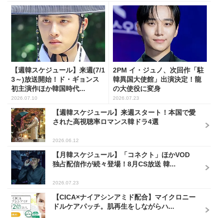
【週韓スケジュール】来週(7/1
2PM イ・ジュノ、次回作「駐
3～)放送開始！ド・ギョンス
韓異国大使館」出演決定！龍
初主演作ほか韓国時代...
の大使役に変身
2026.07.10
2026.07.23
【週韓スケジュール】来週スタート！本国で愛
された高視聴率ロマンス韓ドラ4選
2026.06.12
【月韓スケジュール】「コネクト」ほかVOD
独占配信作が続々登場！8月CS放送 韓...
2026.07.23
【CICA×ナイアシンアミド配合】マイクロニー
ドルケアパッチ。肌再生をしながらハ...