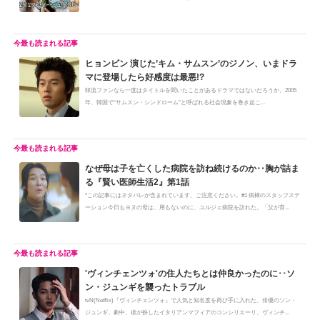
ヒョンビン 演じた’キム・サムスン’のジノン、いまドラ
マに登場したら好感度は最悪!?
韓流ファンなら一度はタイトルを聞いたことがあるドラマではないだろうか。2005
年、韓国で"サムスン・シンドローム"と呼ばれる社会現象を巻き起こ...
なぜ母は子を亡くした病院を訪ね続けるのか‥胸が詰ま
る『賢い医師生活2』第1話
*この記事にはネタバレが含まれています、ご注意ください。#1 病棟のスタッフステ
ーション今日もヨヌの母は、用もないのに、ユルジェ病院を訪れた。「父が育...
'ヴィンチェンツォ'の住人たちとは仲良かったのに･･ソ
ン・ジュンギを襲ったトラブル
tvN(Netflix)『ヴィンチェンツォ』で人気と知名度を再び手に入れた、俳優のソン・
ジュンギ。劇中、彼が扮したイタリアンマフィアのコンシリエーリ、ヴィンチ...