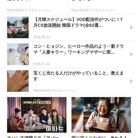
PR(合同会社デジタルファーム )
PR(合同会社デジタルファーム )
【月韓スケジュール】VOD配信作がついに！7
月CS放送開始 韓国ドラマ(全62選...
2026.06.23
コン・ヒョジン、ヒーロー作品のよう･･新ドラ
マ「人妻キラー」ワーキングマザーに変...
2026.07.24
宝くじ当たる人だけがやっていること、教えま
す
PR(合同会社デジタルファーム )
チソン主演韓ドラ「アパー
同じ宝くじなのに、当たる人