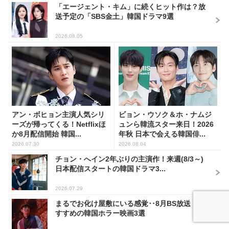
「エージェント・キム」に続くヒット作は？放
送予定の「SBS金土」韓国ドラマ9選
2026.08.05
アン・ボヒョン主演人気シリ
ビョン・ウソク＆ホ・ナムジ
ーズが帰ってくる！Netflixほ
ュンら韓流スター来日！2026
か8月配信開始 韓国...
年秋 日本で会える韓国俳...
2026.07.30
2026.08.04
チョン・へイン2年ぶりの主演作！来週(8/3～)
日本配信スタートの韓国ドラマ3...
2026.07.29
まるでお化け屋敷にいる感覚‥8月BS放送 お
すすめの韓国ホラー映画3選