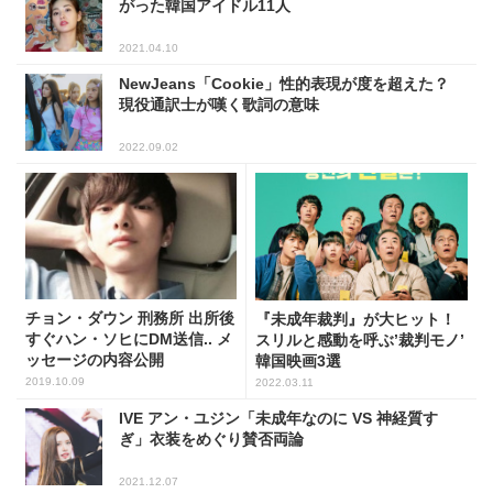
がった韓国アイドル11人
2021.04.10
NewJeans「Cookie」性的表現が度を超えた？
現役通訳士が嘆く歌詞の意味
2022.09.02
チョン・ダウン 刑務所 出所後
『未成年裁判』が大ヒット！
すぐハン・ソヒにDM送信.. メ
スリルと感動を呼ぶ’裁判モノ’
ッセージの内容公開
韓国映画3選
2019.10.09
2022.03.11
IVE アン・ユジン「未成年なのに VS 神経質す
ぎ」衣装をめぐり賛否両論
2021.12.07