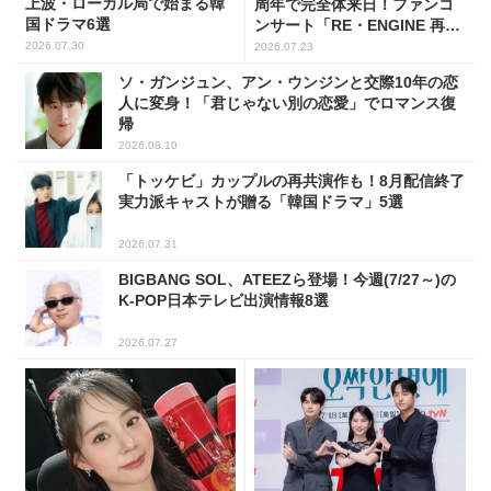
上波・ローカル局で始まる韓
周年で完全体来日！ファンコ
国ドラマ6選
ンサート「RE・ENGINE 再
動」開催決定
2026.07.30
2026.07.23
ソ・ガンジュン、アン・ウンジンと交際10年の恋
人に変身！「君じゃない別の恋愛」でロマンス復
帰
2026.08.10
「トッケビ」カップルの再共演作も！8月配信終了
実力派キャストが贈る「韓国ドラマ」5選
2026.07.31
BIGBANG SOL、ATEEZら登場！今週(7/27～)の
K-POP日本テレビ出演情報8選
2026.07.27