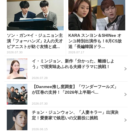
ソン・ガン×イ・ジュニョン主
KARA スンヨン＆SHINee オ
演「フォーハンズ」2人の天才
ンユ特別出演作も！8月CS放
ピアニストが紡ぐ友情と成...
送「長編韓国ドラ...
2026.07.30
2026.07.17
イ・ミンジョン、新作「分かった、離婚しよ
う」で現実味あふれる夫婦ドラマに挑戦！
2026.07.28
【Danmee推し度調査】「ワンダーフールズ」
が圧巻の支持！「2026年上半期ベ...
2026.07.30
チョン・ジュンウォン、「人妻キラー」出演決
定！愛妻家で娘思いの父親役に挑戦
2026.06.15