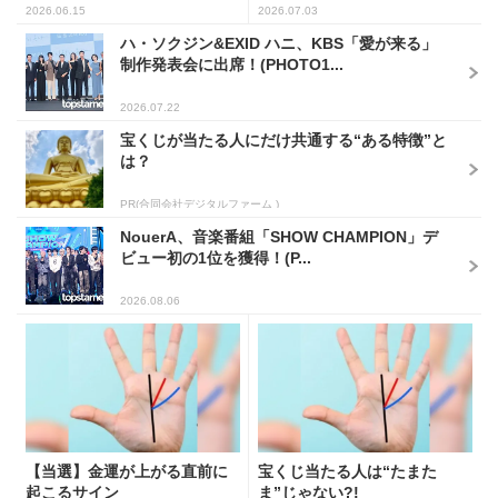
2026.06.15
2026.07.03
ハ・ソクジン&EXID ハニ、KBS「愛が来る」
制作発表会に出席！(PHOTO1...
2026.07.22
宝くじが当たる人にだけ共通する“ある特徴”と
は？
PR(合同会社デジタルファーム )
NouerA、音楽番組「SHOW CHAMPION」デ
ビュー初の1位を獲得！(P...
2026.08.06
【当選】金運が上がる直前に
宝くじ当たる人は“たまた
起こるサイン
ま”じゃない?!