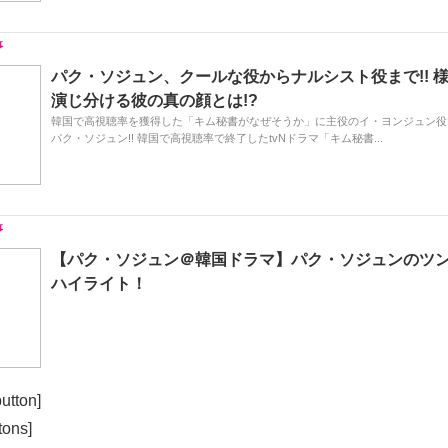
パク・ソジュン、クールな役からナルシスト役まで!! 
演じ分ける彼の真の顔とは!?
韓国で高視聴率を獲得した「キム秘書がなぜそうか」に主役のイ・ヨンジュン役
パク・ソジュン!! 韓国で高視聴率で終了したtvNドラマ「キム秘書...
【パク・ソジュン＠韓国ドラマ】パク・ソジュンのツ
ハイライト！
utton]
tons]