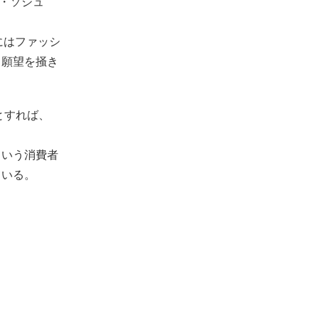
ク・ソジュ
にはファッシ
う願望を掻き
とすれば、
という消費者
ている。