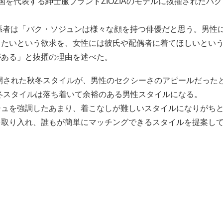
国を代表する紳士服ブランドZIOZIAのモデルに抜擢されたパ
の関係者は「パク・ソジュンは様々な顔を持つ俳優だと思う。男性
したいという欲求を、女性には彼氏や配偶者に着てほしいとい
がある」と抜擢の理由を述べた。
公開された秋冬スタイルが、男性のセクシーさのアピールだった
秋冬スタイルは落ち着いて余裕のある男性スタイルになる。
シュを強調したあまり、着こなしが難しいスタイルになりがち
を取り入れ、誰もが簡単にマッチングできるスタイルを提案し