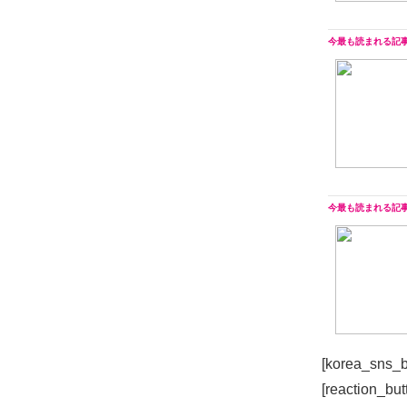
[korea_sns_b
[reaction_but