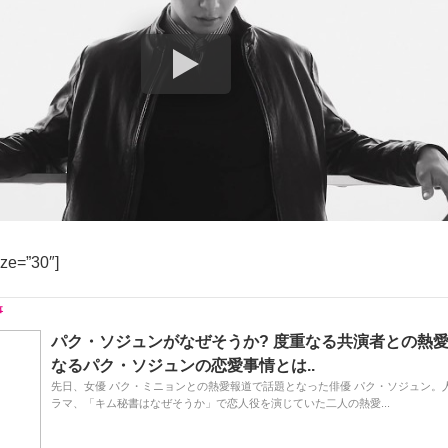
ize=”30″]
パク・ソジュンがなぜそうか? 度重なる共演者との熱愛説
なるパク・ソジュンの恋愛事情とは..
先日、女優 パク・ミニョンとの熱愛報道で話題となった俳優 パク・ソジュン。
ラマ、「キム秘書はなぜそうか」で恋人役を演じていた二人の熱愛...