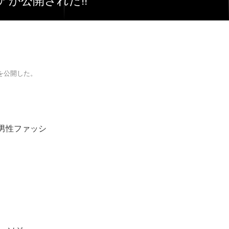
が公開された!!
を公開した。
。
冬男性ファッシ