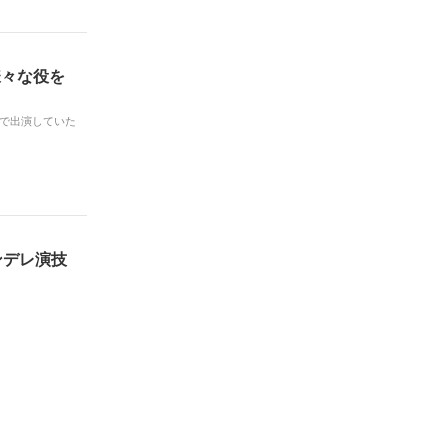
様々な役を
で出演していた
ンデレ演技