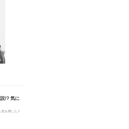
!? 気に
人気を博したド