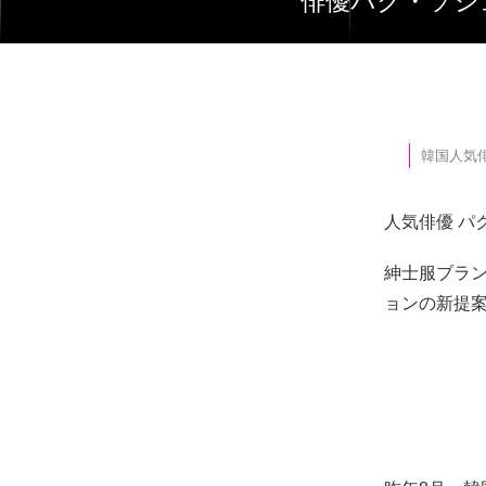
俳優パク・ソ
韓国人気俳
人気俳優 
紳士服ブラン
ョンの新提