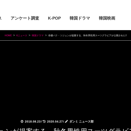
ス
アンケート調査
K-POP
韓国ドラマ
韓国映画
HOME
Kニュース
韓国ドラマ
俳優パク・ソジュンが提案する、秋冬男性用スーツグラビアが公開された!!
2018.08.23
/
2020.04.27
/
ダンミ ニュース部