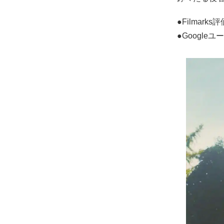
●Filmark
●Google