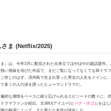
 (Netflix/2025)
さま』は、今年3月に配信された出来立てほやほやの超話題作。
ど熱い視線を浴びた作品で、まだご覧になってなくても韓ドラ
はご存じのはず。済州島で生まれ育った男女の人生をメインに、
いて多くの人の涙を誘ったヒューマンドラマだ。
普遍的な感情をベースに繰り広げられるエピソードの数々に、
ドラマファンが続出。主演IU(アイユー)と
パク・ボゴム
をはじ
者陣の熱演によって、また新たな名作が誕生した。