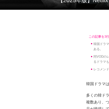
【2025年版】N
韓国ドラマ
ある。
同VOD
るドラマ
レコメン
韓国ドラマ
多くの韓ドラ
複数あり、
品が登場し