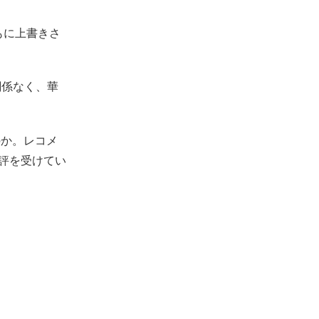
もに上書きさ
関係なく、華
のか。レコメ
好評を受けてい