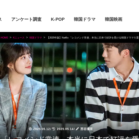
ス
アンケート調査
K-POP
韓国ドラマ
韓国映画
HOME
Kニュース
韓国ドラマ
【2025年版】Netflix 「レコメンド常連」本当に日本で好評を受ける韓国ドラマ５選
2025.05.12
/
2025.05.14
/
西谷瀬里