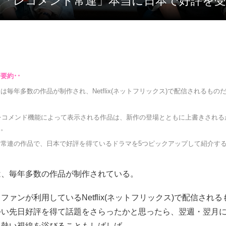
etflix 「レコメンド常連」本当に日本で好
は毎年多数の作品が制作され、Netflix(ネットフリックス)で配信されるもの
のレコメンド機能によって表示される作品は、新作の登場とともに上書きされる
も。
ド常連の作品で、日本で好評を得ているドラマを5つピックアップして紹介す
は、毎年多数の作品が制作されている。
ファンが利用しているNetflix(ネットフリックス)で配信され
つい先日好評を得て話題をさらったかと思ったら、翌週・翌月
て熱い視線を浴びることもしばしば。