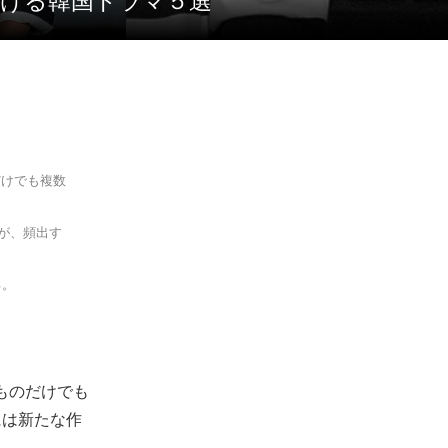
評を受ける韓国ドラマ５選
だけでも複数
が、頻出す
る。
るものだけでも
には新たな作