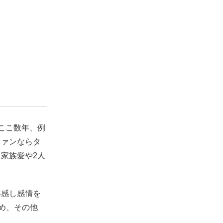
ここ数年、例
ファンならタ
家族愛や2人
共感し感情を
め、その他