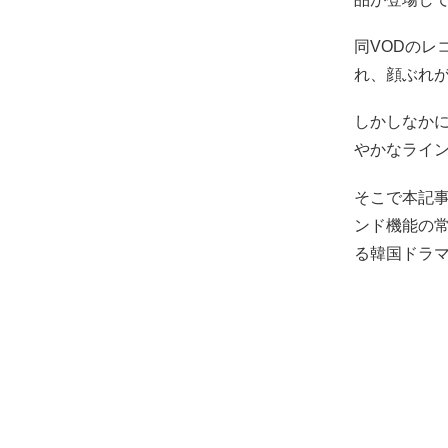
同VODの
れ、顔ぶれ
しかしなか
やかなライ
そこで本記事
ンド機能の常
る韓国ドラ