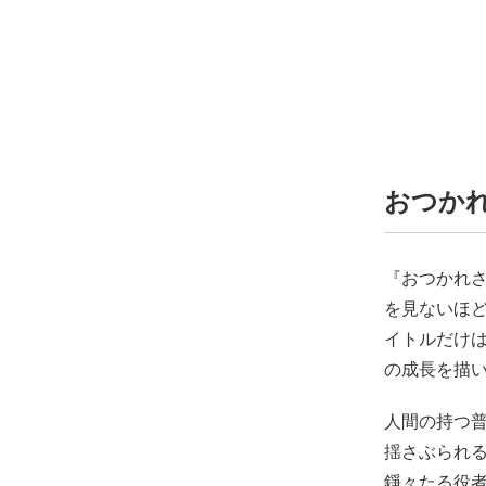
おつかれさま
『おつかれ
を見ないほ
イトルだけ
の成長を描
人間の持つ
揺さぶられる
錚々たる役