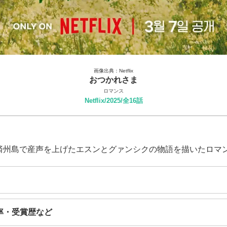
画像出典：Netflix
おつかれさま
ロマンス
Netflix/2025/全16話
の済州島で産声を上げたエスンとグァンシクの物語を描いたロマ
率・受賞歴など