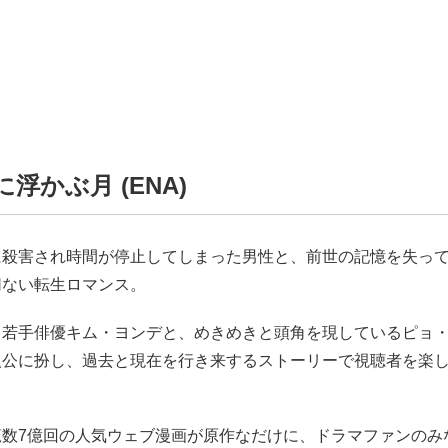
に浮かぶ月 (ENA)
に殺害され時間が停止してしまった男性と、前世の記憶を失っ
切ない転生ロマンス。
る若手俳優キム・ヨンデと、めきめきと頭角を現しているピョ
人公に扮し、過去と現在を行き来するストーリーで視聴者を楽
覧数7億回の人気ウェブ漫画が原作なだけに、ドラマファンのみ