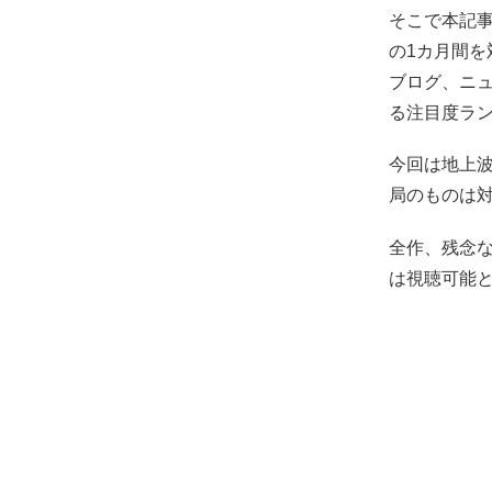
そこで本記事
の1カ月間を
ブログ、ニ
る注目度ラ
今回は地上波
局のものは
全作、残念
は視聴可能