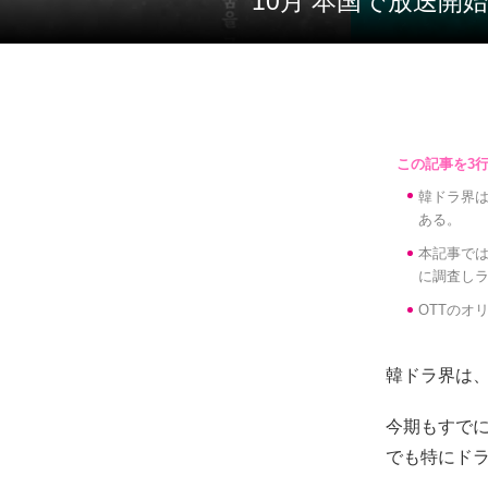
10月 本国で放送
韓ドラ界
ある。
本記事では
に調査し
OTTのオ
韓ドラ界は
今期もすで
でも特にド