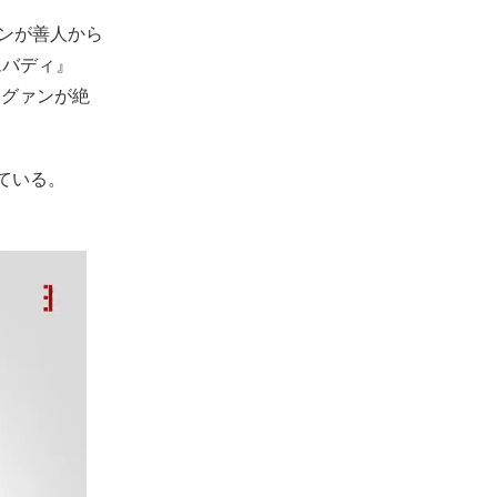
ュンが善人から
ムバディ』
ヨングァンが絶
ている。