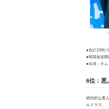
『
●合計10件(う
●韓国放送開
●出演：キ
6位：悪人
絶対的な悪
ルドラマ。