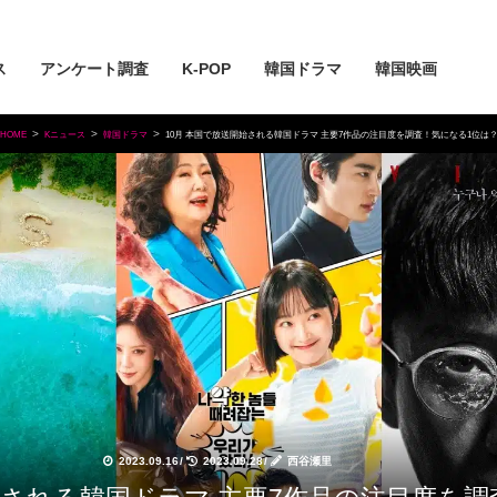
ス
アンケート調査
K-POP
韓国ドラマ
韓国映画
HOME
Kニュース
韓国ドラマ
10月 本国で放送開始される韓国ドラマ 主要7作品の注目度を調査！気になる1位は
2023.09.16
/
2023.09.28
/
西谷瀬里