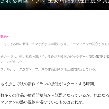
開始される韓国ドラマ 主要7作品の注目度を
は、そろそろ秋の新作ドラマが始まる時期になり、ドラマファンの関心がさら
その中でも、熱い視線を浴びている作品を韓国のビッグデータ(SOMETREN
ランキング化した。
リジナルシリーズ及びケーブル局の作品は除き地上波に限定している。
、もう少しで秋の新作ドラマの放送がスタートする時期。
に数多くの作品が放送開始前から話題となっているが、気にな
ラマファンの熱い視線を浴びているものはどれか。