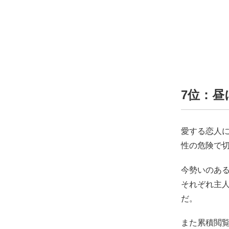
7位：昼
愛する恋人
性の危険で
今勢いのあ
それぞれ主
だ。
また累積閲