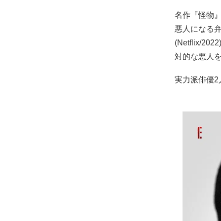
名作『怪物』
悪人になる
(Netfli
対的な悪人
実力派俳優