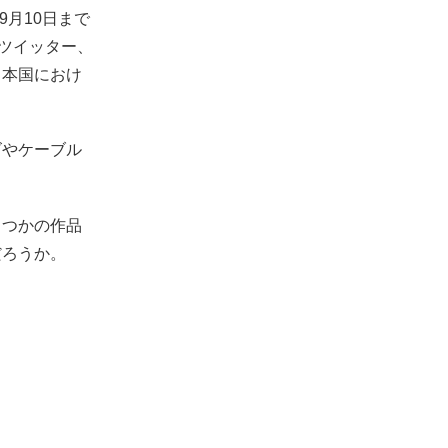
9月10日まで
をツイッター、
、本国におけ
ズやケーブル
くつかの作品
だろうか。