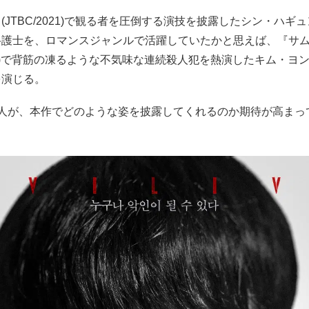
(JTBC/2021)で観る者を圧倒する演技を披露したシン・ハギ
弁護士を、ロマンスジャンルで活躍していたかと思えば、『サ
x/2022)で背筋の凍るような不気味な連続殺人犯を熱演したキム・
を演じる。
2人が、本作でどのような姿を披露してくれるのか期待が高まっ