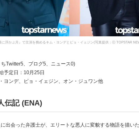
昼に浮かぶ月』で主演を務めるキム・ヨンデとピョ・イェジン(写真提供：ⓒ TOPSTAR NEW
ちTwitter5、ブログ5、ニュース0)
始予定日：10月25日
ム・ヨンデ、ピョ・イェジン、オン・ジュワン他
伝記 (ENA)
人に出会った弁護士が、エリートな悪人に変貌する物語を描い