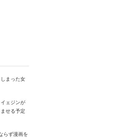
てしまった女
・イェジンが
しませる予定
ならず漫画を