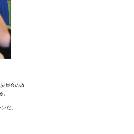
議委員会の放
る。
ーンだ。