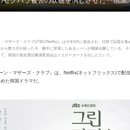
に嘘のセクハラ被害の吹聴を演じさせた‥物議
・マザーズ・クラブ(JTBC/Netflix)』は今年4月に放送され、日韓で話題を
送から数カ月が経った今、劇中に登場したあるシーンが物議を醸している。そ
して、韓国の放送通信審議委員会はイエローカードを出したという。
リーン・マザーズ・クラブ』は、Netflix(ネットフリックス)で
集めた韓国ドラマだ。