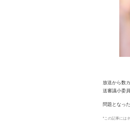
放送から数
送審議小委員
問題となった
*この記事には