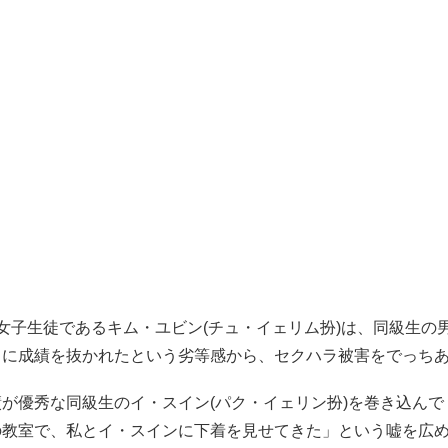
女子生徒であるキム・ユビン(チュ・イェリム扮)は、同級生の
クに成績を抜かれたという劣等感から、セクハラ被害をでっち
が優秀な同級生のイ・スイン(パク・イェリン扮)を巻き込んで
の教室で、私とイ・スインに下着を見せてきた」という嘘を広