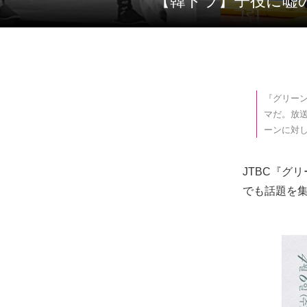
【韓ドラ】子役
『グリーン
マだ。放
ーンに対
JTBC『グ
でも話題を