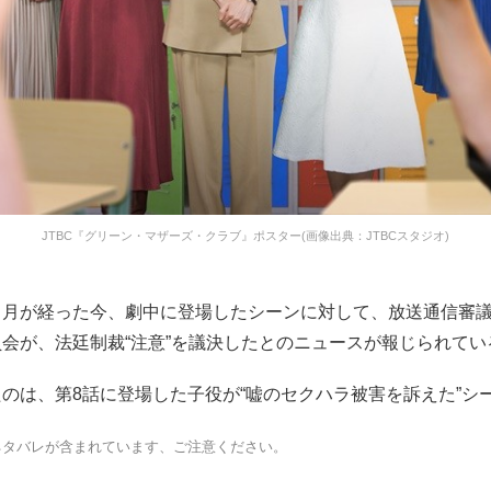
JTBC『グリーン・マザーズ・クラブ』ポスター(画像出典：JTBCスタジオ)
カ月が経った今、劇中に登場したシーンに対して、放送通信審
会が、法廷制裁“注意”を議決したとのニュースが報じられてい
のは、第8話に登場した子役が“嘘のセクハラ被害を訴えた”シ
ネタバレが含まれています、ご注意ください。