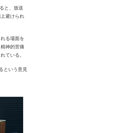
よると、放送
開上避けられ
される場面を
、精神的苦痛
されている。
るという意見