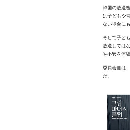
韓国の放送審
は子どもや
ない場合に
そして子ど
放送しては
や不安を体
委員会側は、
だ。