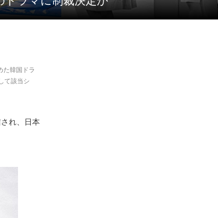
のドラマに制裁決定か
集めた韓国ドラ
して該当シ
配信され、日本