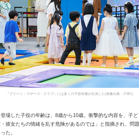
『グリーン・マザーズ・クラブ』には多くの子役俳優が出演した(画像出典：JTBC)
登場した子役の年齢は、8歳から10歳。衝撃的な内容を、子
彼・彼女たちの情緒を乱す危険があるのでは」と指摘され、問
まった。