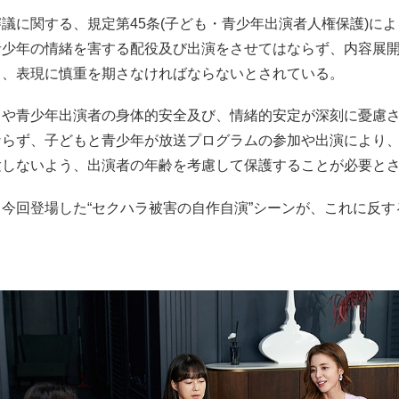
議に関する、規定第45条(子ども・青少年出演者人権保護)に
青少年の情緒を害する配役及び出演をさせてはならず、内容展
も、表現に慎重を期さなければならないとされている。
もや青少年出演者の身体的安全及び、情緒的安定が深刻に憂慮
ならず、子どもと青少年が放送プログラムの参加や出演により
験しないよう、出演者の年齢を考慮して保護することが必要と
今回登場した“セクハラ被害の自作自演”シーンが、これに反す