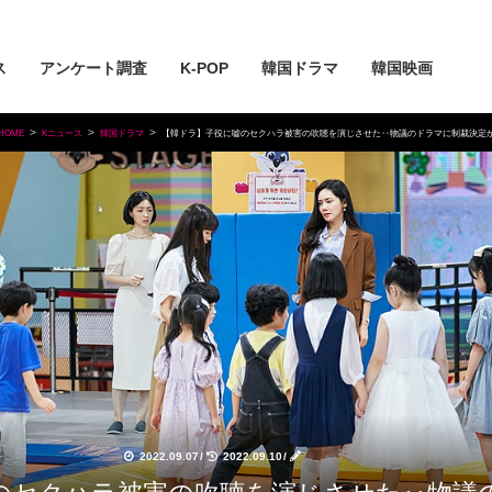
ス
アンケート調査
K-POP
韓国ドラマ
韓国映画
HOME
Kニュース
韓国ドラマ
【韓ドラ】子役に嘘のセクハラ被害の吹聴を演じさせた‥物議のドラマに制裁決定
2022.09.07
/
2022.09.10
/