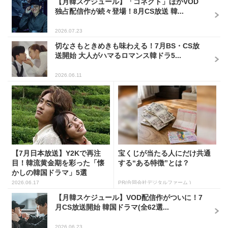
【月韓スケジュール】「コネクト」ほかVOD
独占配信作が続々登場！8月CS放送 韓...
2026.07.23
切なさもときめきも味わえる！7月BS・CS放
送開始 大人がハマるロマンス韓ドラ5...
2026.06.11
【7月日本放送】Y2Kで再注
宝くじが当たる人にだけ共通
目！韓流黄金期を彩った「懐
する“ある特徴”とは？
かしの韓国ドラマ」5選
2026.06.17
PR(合同会社デジタルファーム )
【月韓スケジュール】VOD配信作がついに！7
月CS放送開始 韓国ドラマ(全62選...
2026.06.23