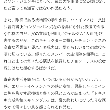
とソン・ジュンギにとって、後に大型俳優になる礎になっ
たと言っても過言ではない作品だろう。
また、敵役である成均館の学生会長、ハ・インスは、父は
兵曹判書(ピョンジョパンソ)なのを鼻にかけた傲慢で冷徹
な性格の男だ。父の立場を利用し”ジャルグム4人組”を妨
害するのだが、このキャラクターに扮したチョン・テスの
高貴な雰囲気と優れた表現力は、憎たらしいまでの敵役を
演じ切っている。錚々たるメンバーの主演陣を相手に、こ
れほどまでの堂々たる演技を披露したチョン・テスの役者
魂にはただ感心するばかりだ。
寄宿舎生活を舞台に、いつバレるか分からないハラハラ
感、エリートイケメンたちの熱い友情、男装したヒロイン
に胸を焦がす恋模様と多くの見どころが詰まった『トキメ
キ☆成均館スキャンダル』は、夏の終わりにぴったりな爽
やかで清々しい風を感じられる作品だ。