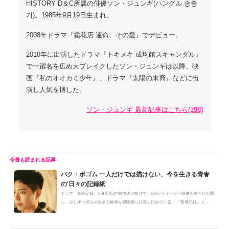
HISTORY D＆C所属の俳優ソン・ジュンギ(ハングル 송중
기)。1985年9月19日生まれ。
2008年ドラマ『霜花店 運命、その愛』でデビュー。
2010年に出演したドラマ『トキメキ 成均館スキャンダル』
で一躍名を広め大ブレイクしたソン・ジュンギは以降、映
画『私のオオカミ少年』、ドラマ『太陽の末裔』などに出
演し人気を博した。
ソン・ジュンギ 最新記事はこちら(198)
パク・ボゴム 一人だけでは描けない、今を生きる青春
の'日々の記録紙'
ドラマ『青春記録』が9月7日の初放送に向けて、tvNがティーザー映像を徐々に公開
し、少しずつ彼らの生きる世界を視聴者に共有し始めている。 『青春記録』メ...