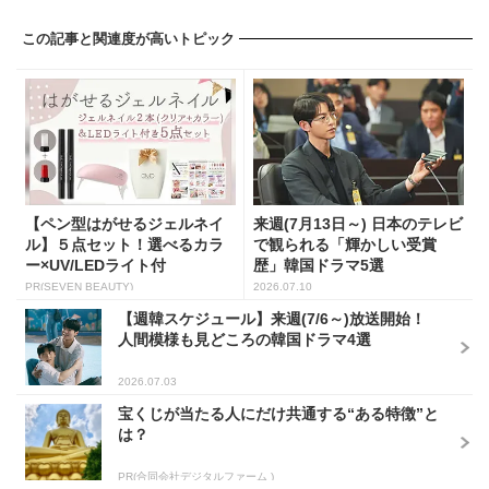
この記事と関連度が高いトピック
【ペン型はがせるジェルネイ
来週(7月13日～) 日本のテレビ
ル】５点セット！選べるカラ
で観られる「輝かしい受賞
ー×UV/LEDライト付
歴」韓国ドラマ5選
PR(SEVEN BEAUTY)
2026.07.10
【週韓スケジュール】来週(7/6～)放送開始！
人間模様も見どころの韓国ドラマ4選
2026.07.03
宝くじが当たる人にだけ共通する“ある特徴”と
は？
PR(合同会社デジタルファーム )