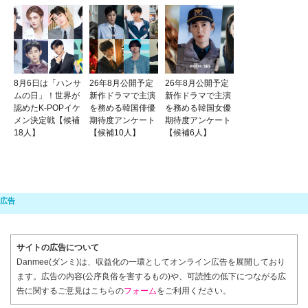
8月6日は「ハンサ
26年8月公開予定
26年8月公開予定
ムの日」！世界が
新作ドラマで主演
新作ドラマで主演
認めたK-POPイケ
を務める韓国俳優
を務める韓国女優
メン決定戦【候補
期待度アンケート
期待度アンケート
18人】
【候補10人】
【候補6人】
サイトの広告について
Danmee(ダンミ)は、収益化の一環としてオンライン広告を展開しており
ます。広告の内容(公序良俗を害するもの)や、可読性の低下につながる広
告に関するご意見はこちらの
フォーム
をご利用ください。