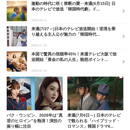
激動の時代に咲く禁断の愛‥来週(6月15日) 日
本のテレビで放送「韓国時代劇」ド...
2026.06.12
来週(7/27～)日本のテレビ放送開始！逆境を乗
り越える主人公が魅力の「韓国時代...
2026.07.23
本国で驚異の視聴率45%！来週テレビ大阪で放
送開始「黄金の私の人生」観想ポイント...
2026.07.14
パク・ウンビン、2026年は”真
来週(7月6日～) 日本のテレビ
逆のヒロイン”を熱演！演技の
で観られる「ハイブリッド・
振り幅に注目
ロマンス」韓国ドラマ6...