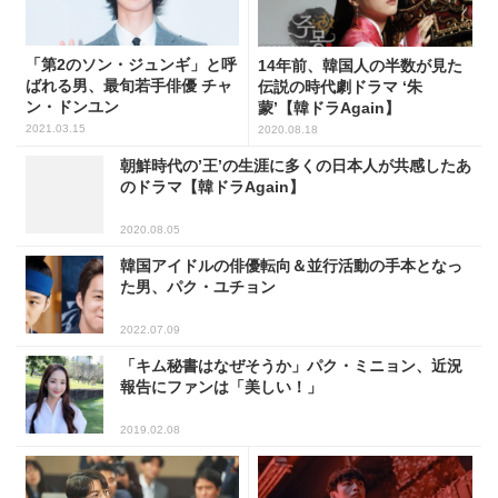
「第2のソン・ジュンギ」と呼
14年前、韓国人の半数が見た
ばれる男、最旬若手俳優 チャ
伝説の時代劇ドラマ ‘朱
ン・ドンユン
蒙’【韓ドラAgain】
2021.03.15
2020.08.18
朝鮮時代の’王’の生涯に多くの日本人が共感したあ
のドラマ【韓ドラAgain】
2020.08.05
韓国アイドルの俳優転向＆並行活動の手本となっ
た男、パク・ユチョン
2022.07.09
「キム秘書はなぜそうか」パク・ミニョン、近況
報告にファンは「美しい！」
2019.02.08