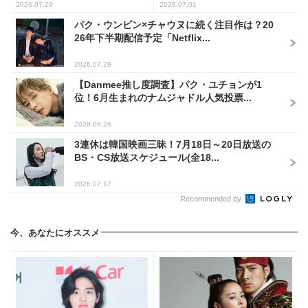
2026.07.29
2026.07.01
パク・ウンビン×チャウヌに続く注目作は？20
26年下半期配信予定「Netflix...
2026.07.28
【Danmee推し度調査】パク・ユチョンが1
位！6月生まれのナムジャドル人気投票...
2026.06.26
3連休は韓国映画三昧！7月18日～20日放送の
BS・CS放送スケジュール(全18...
2026.07.17
Recommended by
今、あなたにオススメ