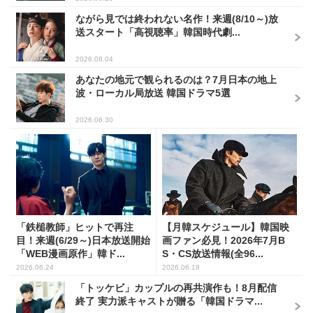
ながら見では終われない名作！来週(8/10～)放
送スタート「高視聴率」韓国時代劇...
2026.08.04
あなたの地元で観られるのは？7月日本の地上
波・ローカル局放送 韓国ドラマ5選
2026.06.30
「鉄槌教師」ヒットで再注
【月韓スケジュール】韓国映
目！来週(6/29～)日本放送開始
画ファン必見！2026年7月B
「WEB漫画原作」韓ド...
S・CS放送情報(全96...
2026.06.24
2026.06.18
「トッケビ」カップルの再共演作も！8月配信
終了 実力派キャストが贈る「韓国ドラマ...