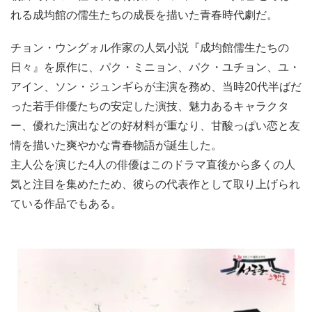
れる成均館の儒生たちの成長を描いた青春時代劇だ。
チョン・ウングォル作家の人気小説『成均館儒生たちの
日々』を原作に、パク・ミニョン、パク・ユチョン、ユ・
アイン、ソン・ジュンギらが主演を務め、当時20代半ばだ
った若手俳優たちの安定した演技、魅力あるキャラクタ
ー、優れた演出などの好材料が重なり、甘酸っぱい恋と友
情を描いた爽やかな青春物語が誕生した。
主人公を演じた4人の俳優はこのドラマ直後から多くの人
気と注目を集めたため、彼らの代表作として取り上げられ
ている作品でもある。