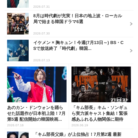
2026.07.31
8月は時代劇が充実！日本の地上波・ローカル
局で始まる韓国ドラマ6選
2026.07.30
イケメン × 胸キュン！今週(7月13日～) BS・C
Sで放送終了「時代劇」韓国...
2026.07.13
あのカン・ドンウォンを踊ら
「キム部長」キム・ソンギュ
せた話題作が日本初上陸！7月
ら実力派キャスト集結！緊張
第5週 配信開始の韓国映画...
感あふれる人物関係に期待
2026.07.16
2026.06.19
「キム部長父娘」が上位独占！7月第2週 最新