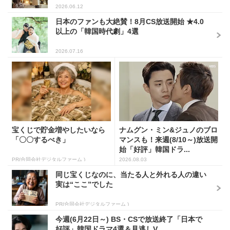
2026.06.12
日本のファンも大絶賛！8月CS放送開始 ★4.0
以上の「韓国時代劇」4選
2026.07.16
宝くじで貯金増やしたいなら
ナムグン・ミン&ジュノのブロ
「〇〇するべき」
マンスも！来週(8/10～)放送開
始「好評」韓国ドラ...
PR(合同会社デジタルファーム )
2026.08.03
同じ宝くじなのに、当たる人と外れる人の違い
実は“ここ”でした
PR(合同会社デジタルファーム )
今週(6月22日～) BS・CSで放送終了「日本で
好評」韓国ドラマ4選＆見逃しV...