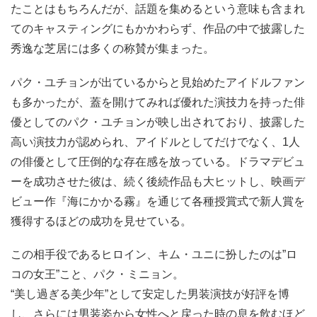
たことはもちろんだが、話題を集めるという意味も含まれ
てのキャスティングにもかかわらず、作品の中で披露した
秀逸な芝居には多くの称賛が集まった。
パク・ユチョンが出ているからと見始めたアイドルファン
も多かったが、蓋を開けてみれば優れた演技力を持った俳
優としてのパク・ユチョンが映し出されており、披露した
高い演技力が認められ、アイドルとしてだけでなく、1人
の俳優として圧倒的な存在感を放っている。ドラマデビュ
ーを成功させた彼は、続く後続作品も大ヒットし、映画デ
ビュー作『海にかかる霧』を通じて各種授賞式で新人賞を
獲得するほどの成功を見せている。
この相手役であるヒロイン、キム・ユニに扮したのは”ロ
コの女王”こと、パク・ミニョン。
“美し過ぎる美少年”として安定した男装演技が好評を博
し、さらには男装姿から女性へと戻った時の息を飲むほど