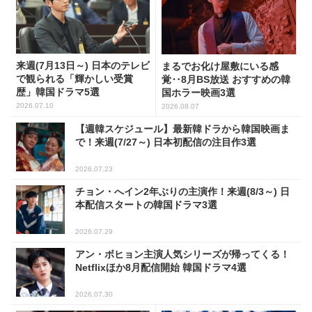
来週(7月13日～) 日本のテレビ
まるでお化け屋敷にいる感
で観られる「輝かしい受賞
覚‥8月BS放送 おすすめの韓
歴」韓国ドラマ5選
国ホラー映画3選
2026.07.10
2026.08.07
【週韓スケジュール】最新韓ドラから韓国映画ま
で！来週(7/27～) 日本初配信の注目作3選
2026.07.23
チョン・へイン2年ぶりの主演作！来週(8/3～) 日
本配信スタートの韓国ドラマ3選
2026.07.29
アン・ボヒョン主演人気シリーズが帰ってくる！
Netflixほか8月配信開始 韓国ドラマ4選
2026.07.30