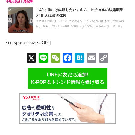
「40才前には結婚したい」キム・ヒチョルの結婚願望
と'育児戦場'の体験
SUPER JUNIOR(スーパージュニア)のキム・ヒチョルは“綺麗好き”として知られて
おり、過去、バラエティー番組で公開した彼の自宅は、白をベースに、赤、黒な
ど...
[su_spacer size=”30″]
X
Li
W
F
H
E
C
n
e
a
at
m
o
e
C
c
e
ail
p
LINE@友だち追加!
K-POP＆トレンド情報を受け取る
h
e
n
y
at
b
a
Li
o
n
o
k
k