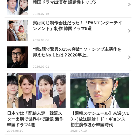
韓国ドラマ出演者 話題性トップ5
2026.07.15
実は同じ制作会社だった！「PANエンターテイ
ンメント」制作 韓国ドラマ5選
2026.08.06
“第2話で驚異の15%突破” ソ・ジソブ主演作を
抑えたNo.1とは？2026年上...
2026.07.01
日本では「配信未定」韓流ス
【週韓スケジュール】来週(7/1
ター出演で世界中で話題 新作
3～)放送開始！ド・ギョンス
韓国ドラマ4選
初主演作ほか韓国時代...
2026.06.19
2026.07.10