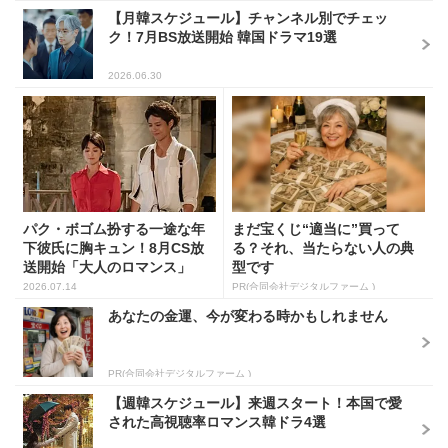
【月韓スケジュール】チャンネル別でチェッ
ク！7月BS放送開始 韓国ドラマ19選
2026.06.30
パク・ボゴム扮する一途な年
まだ宝くじ“適当に”買って
下彼氏に胸キュン！8月CS放
る？それ、当たらない人の典
送開始「大人のロマンス」
型です
韓...
2026.07.14
PR(合同会社デジタルファーム )
あなたの金運、今が変わる時かもしれません
PR(合同会社デジタルファーム )
【週韓スケジュール】来週スタート！本国で愛
された高視聴率ロマンス韓ドラ4選