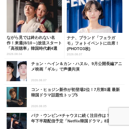
ながら見では終われない名
ナナ、ブランド「フェラガ
作！来週(8/10～)放送スタート
モ」フォトイベントに出席！
「高視聴率」韓国時代劇4選
(PHOTO3枚)
2026.08.04
2026.08.07
チョン・ヘイン＆カン・ハヌル、9月公開長編アニ
メ映画「ギル」で声優共演
2026.08.07
コン・ヒョジン新作が初登場2位！7月第5週 最新
韓国ドラマ話題性トップ5
2026.08.05
パク・ウンビン×チャウヌに続く注目作は？2026
年下半期配信予定「Netflix韓国ドラマ」8選