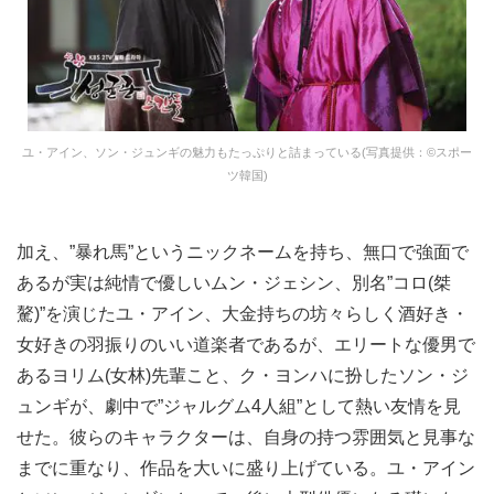
ユ・アイン、ソン・ジュンギの魅力もたっぷりと詰まっている(写真提供：©スポー
ツ韓国)
加え、”暴れ馬”というニックネームを持ち、無口で強面で
あるが実は純情で優しいムン・ジェシン、別名”コロ(桀
驁)”を演じたユ・アイン、大金持ちの坊々らしく酒好き・
女好きの羽振りのいい道楽者であるが、エリートな優男で
あるヨリム(女林)先輩こと、ク・ヨンハに扮したソン・ジ
ュンギが、劇中で”ジャルグム4人組”として熱い友情を見
せた。彼らのキャラクターは、自身の持つ雰囲気と見事な
までに重なり、作品を大いに盛り上げている。ユ・アイン