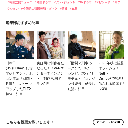
韓国芸能ニュース
韓国ドラマ
ソン・ジュンギ
TVドラマ
エピソード
リア
クション
今話題の韓国芸能トピック
受賞
心境
編集部おすすめ記事
《本日
実は同じ制作会社
「財閥 x 刑事 シ
2026年秋は話題
(8/7)Disney+配信
だった！「PANエ
ーズン2」キム・
作ラッシュ！
開始》アン・ボヒ
ンターテインメン
シンビ、末っ子刑
Netflix・
ョン主演「財閥 x
ト」制作 韓国ド
事チェ・ギョンジ
Disney+で独占配
刑事2」スケール
ラマ5選
ン役続投！成長し
信される韓国ドラ
アップしたFLEX
た姿に注目
マ3選
捜査に注目
こちらも投票お願いします！
アンケートTOP