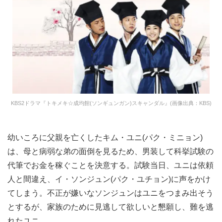
KBS2ドラマ『トキメキ☆成均館(ソンギュンガン)スキャンダル』(画像出典：KBS)
幼いころに父親を亡くしたキム・ユニ(パク・ミニョン)
は、母と病弱な弟の面倒を見るため、男装して科挙試験の
代筆でお金を稼ぐことを決意する。試験当日、ユニは依頼
人と間違え、イ・ソンジュン(パク・ユチョン)に声をかけ
てしまう。不正が嫌いなソンジュンはユニをつまみ出そう
とするが、家族のために見逃して欲しいと懇願し、難を逃
れたユニ。