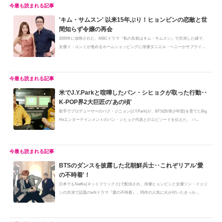
'キム・サムスン' 以来15年ぶり！ヒョンビンの恋敵と世
間知らず令嬢の再会
2005年に放映された、MBCドラマ『私の名前はキム・サムスン』で共演した縁で、
女優イ・ユンミが進めるホームショッピングに俳優ダニエル・ヘニーがサプライ
ズ...
米でJ.Y.Parkと喧嘩したパン・シヒョクが取った行動‥
K-POP界2大巨匠の'あの頃'
歌手でプロデューサーのパク・ジニョン(J.Y.Park)が、BTS(防弾少年団)を育てたBig
Hitエンターテインメントのパン・シヒョク代表とのエピソードを伝えた。 パ...
BTSのダンスを披露した北朝鮮兵士‥これぞリアル'愛
の不時着'！
日本でもNetflix(ネットフリックス)で配信され、俳優ヒョンビンと女優ソン・イェジ
ンの共演で話題のtvNドラマ『愛の不時着』。同作の人気に火が付いたきっか...