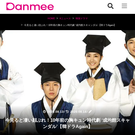
HOME
Kニュース
韓国ドラマ
今見ると凄い顔ぶれ！10年前の胸キュン時代劇 ‘成均館スキャンダル’【韓ドラAgain】
韓国ドラマ
2020.08.13
/
2020.08.14
/
今見ると凄い顔ぶれ！10年前の胸キュン時代劇 ‘成均館スキャ
ンダル’【韓ドラAgain】