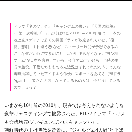
ドラマ『冬のソナタ』『チャングムの誓い』『天国の階段』
‥”第一次韓流ブーム”と呼ばれた2000年～2010年頃は、日本の
地上波メディアで多くの韓国ドラマが放送されていた。”復
讐、悲劇、すれ違う恋”など、ストーリー展開が予想できるの
に、なぜだか心に突き刺さり、涙が止まらなくなる。”ヨン様
ブーム”が日本を席巻してから、今年で16年が経ち、当時の主
演や脇役、子役たちももちろん近況はそれぞれだろう。そんな
当時活躍していたアイドルや俳優にスポットをあてる【韓ドラ
Again】！ 皆さんの気になっているあの人は、今どうしている
のでしょう？
いまから10年前の2010年、現在では考えられないような
豪華キャスティングで披露された、KBS2ドラマ『トキメ
キ☆成均館(ソンギュンガン)スキャンダル』。
朝鮮時代の正祖時代を背景に、”ジャルグム4人組”と呼ば