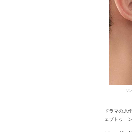
ソン
ドラマの原
ェブトゥー