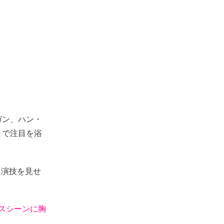
ガン、ハン・
とで注目を浴
た演技を見せ
キスシーンに胸