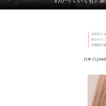
『わかっていても』
次世代スタ
信されてい
俳優坂口健
日本ではNe