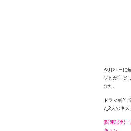
今月21日
ソヒが主演
びた。
ドラマ制作
た2人のキ
(関連記事)
キュン