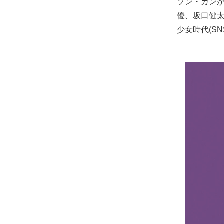
ソン・ガン
優、坂口健
少女時代(S