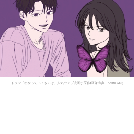
ドラマ『わかっていても』は、人気ウェブ漫画が原作(画像出典：namu.wiki)