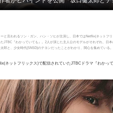
原作者がビハインドを公開「坂口健太郎とテヨ
ーと言われるソン・ガン、ハン・ソヒが主演し、日本ではNetflix(ネットフリ
たJTBC『わかっていても』。2人が演じた主人公のモデルがそれぞれ、日
太郎と、少女時代(SNSD)のテヨンだったことがわかり、関心を集めている
tflix(ネットフリックス)で配信されていたJTBCドラマ『わか