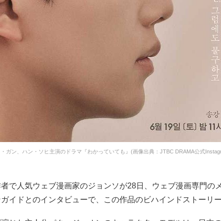
・ガン、ハン・ソヒ主演のドラマ『わかっていても』(画像出典：JTBC DRAMA公式Instagr
作者で人気ウェブ漫画家のジョンソが28日、ウェブ漫画専門の
ンガイドとのインタビューで、この作品のビハインドストーリ