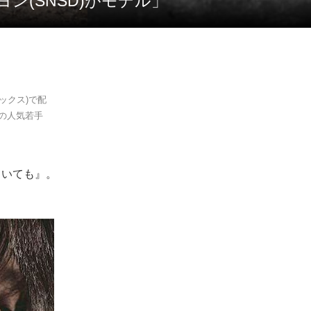
ン(SNSD)がモデル」
ックス)で配
本の人気若手
。
っていても』。