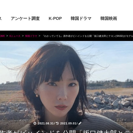
ス
アンケート調査
K-POP
韓国ドラマ
韓国映画
OME
Kニュース
韓国ドラマ
『わかっていても』原作者がビハインドを公開「坂口健太郎とテヨン(SNSD)がモデ
2021.08.31
/
2021.09.01
/