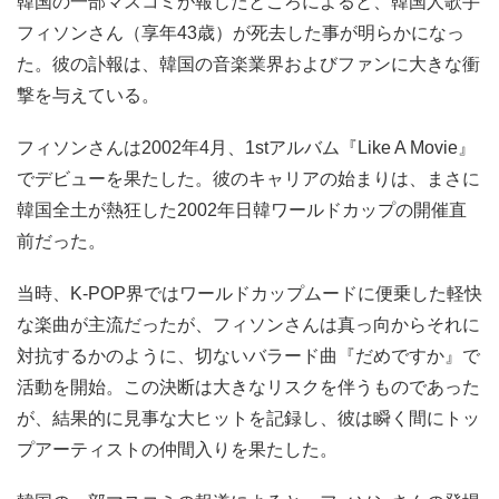
韓国の一部マスコミが報じたところによると、韓国人歌手
フィソンさん（享年43歳）が死去した事が明らかになっ
た。彼の訃報は、韓国の音楽業界およびファンに大きな衝
撃を与えている。
フィソンさんは2002年4月、1stアルバム『Like A Movie』
でデビューを果たした。彼のキャリアの始まりは、まさに
韓国全土が熱狂した2002年日韓ワールドカップの開催直
前だった。
当時、K-POP界ではワールドカップムードに便乗した軽快
な楽曲が主流だったが、フィソンさんは真っ向からそれに
対抗するかのように、切ないバラード曲『だめですか』で
活動を開始。この決断は大きなリスクを伴うものであった
が、結果的に見事な大ヒットを記録し、彼は瞬く間にトッ
プアーティストの仲間入りを果たした。