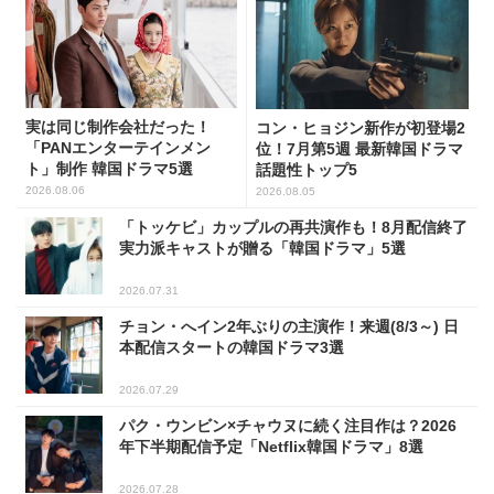
実は同じ制作会社だった！
コン・ヒョジン新作が初登場2
「PANエンターテインメン
位！7月第5週 最新韓国ドラマ
ト」制作 韓国ドラマ5選
話題性トップ5
2026.08.06
2026.08.05
「トッケビ」カップルの再共演作も！8月配信終了
実力派キャストが贈る「韓国ドラマ」5選
2026.07.31
チョン・へイン2年ぶりの主演作！来週(8/3～) 日
本配信スタートの韓国ドラマ3選
2026.07.29
パク・ウンビン×チャウヌに続く注目作は？2026
年下半期配信予定「Netflix韓国ドラマ」8選
2026.07.28