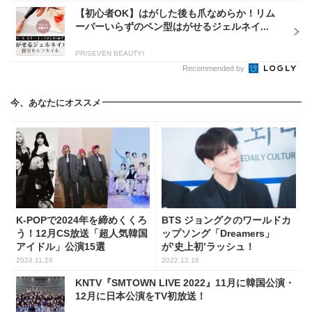
【初心者OK】はがした後も爪なめらか！リム
ーバーいらずのペン型はがせるジェルネイ...
PR(SEVEN BEAUTY)
Recommended by
今、あなたにオススメ
K-POPで2024年を締めくくろ
BTS ジョングクのワールドカ
う！12月CS放送「超人気韓国
ップソング「Dreamers」
アイドル」公演15選
が’史上初’ラッシュ！
2024.11.26
2022.12.16
KNTV『SMTOWN LIVE 2022』11月に韓国公演・
12月に日本公演をTV初放送！