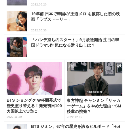
2022.09.20
19年前 日本で韓国の’王道メロ’を披露した初の映
画「ラブストーリー」
2022.05.30
「ハンデ持ちのスタート」9月放送開始 注目の韓
国ドラマ5作 気になる滑り出しは？
BTS ジョングク W杯開幕式で
東方神起 チャンミン「サッカ
歴史塗り替える！発売初日100
ーゲーム」をやめた理由･･SM
カ国以上で1位に
後輩の挑発？
2022.11.29
2022.12.09
BTS ジミン、67年の歴史を誇るビルボード「Hot