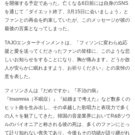
を開催する予定であった。亡くなる6日前には自身のSNS
を通じて「ダイエット終了、3月15日に会いましょう」と
ファンとの再会を約束していたが、このメッセージが彼の
最後の言葉となってしまった。
TAJOエンターテインメントは、「フィソンに変わらぬ応
援と愛を送ってくださったファンの皆様に、このような悲
しいお知らせをすることになり、胸が痛みます。どうか故
人が安らかに眠れますよう、お祈りください」との哀悼の
意を表した。
フィソンさんは『だめですか』『不治の病』
『Insomnia（不眠症）』『結婚まで考えた』など数多くの
ヒット曲を生み出し、その卓越した歌唱力と表現力で多く
の人々を魅了してきた。韓国の音楽業界においてR&Bソウ
ルのパイオニアと称される彼の死は、多くのファンにとっ
て計り知れない喪失であり、今後もその功績が語り継がれ