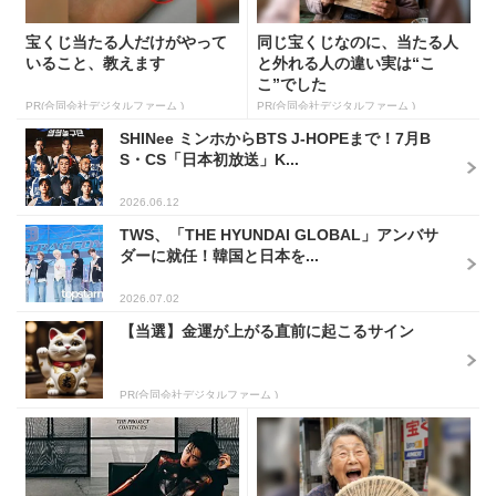
宝くじ当たる人だけがやって
同じ宝くじなのに、当たる人
いること、教えます
と外れる人の違い実は“こ
こ”でした
PR(合同会社デジタルファーム )
PR(合同会社デジタルファーム )
SHINee ミンホからBTS J-HOPEまで！7月B
S・CS「日本初放送」K...
2026.06.12
TWS、「THE HYUNDAI GLOBAL」アンバサ
ダーに就任！韓国と日本を...
2026.07.02
【当選】金運が上がる直前に起こるサイン
PR(合同会社デジタルファーム )