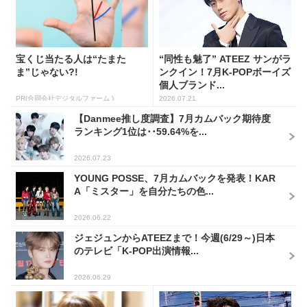
宝くじ当たる人は“たまた
“同性も魅了” ATEEZ サンがラ
ま”じゃない?!
ンクイン！7月K-POPボーイズ
個人ブランド...
PR(合同会社デジタルファーム )
2026.07.21
【Danmee推し度調査】7月カムバック期待度
ランキング1位は･･59.64%を...
2026.07.23
YOUNG POSSE、7月カムバックを発表！KAR
A「ミスター」を自分たちの色...
2026.06.22
ジェジュンからATEEZまで！今週(6/29～)日本
のテレビ「K-POP出演情報...
2026.06.29