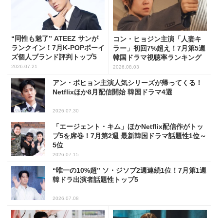
“同性も魅了” ATEEZ サンが
コン・ヒョジン主演「人妻キ
ランクイン！7月K-POPボーイ
ラー」初回7%超え！7月第5週
ズ個人ブランド評判トップ5
韓国ドラマ視聴率ランキング
2026.07.21
2026.08.03
アン・ボヒョン主演人気シリーズが帰ってくる！
Netflixほか8月配信開始 韓国ドラマ4選
2026.07.30
「エージェント・キム」ほかNetflix配信作がトッ
プ5を席巻！7月第2週 最新韓国ドラマ話題性1位～
5位
2026.07.15
“唯一の10%超” ソ・ジソブ2週連続1位！7月第1週
韓ドラ出演者話題性トップ5
2026.07.08