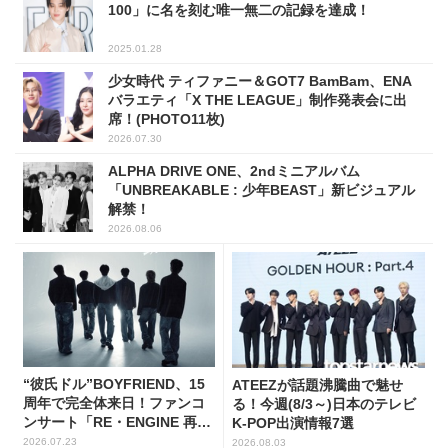
100」に名を刻む唯一無二の記録を達成！
2025.01.28
少女時代 ティファニー＆GOT7 BamBam、ENA
バラエティ「X THE LEAGUE」制作発表会に出
席！(PHOTO11枚)
2026.07.30
ALPHA DRIVE ONE、2ndミニアルバム
「UNBREAKABLE : 少年BEAST」新ビジュアル
解禁！
2026.08.06
“彼氏ドル”BOYFRIEND、15
ATEEZが話題沸騰曲で魅せ
周年で完全体来日！ファンコ
る！今週(8/3～)日本のテレビ
ンサート「RE・ENGINE 再
K-POP出演情報7選
動」開催決定
2026.07.23
2026.08.03