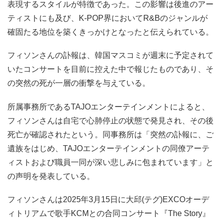
表現するスタイルが特徴であった。この影響は後進のアー
ティストにも及び、K-POP界においてR&Bのジャンルが
確固たる地位を築くきっかけとなったと伝えられている。
フィソンさんの訃報は、韓国マスコミが週末に予定されて
いたコンサートを目前に控えた中で報じたものであり、そ
の突然の死が一層の衝撃を与えている。
所属事務所であるTAJOエンターテインメントによると、
フィソンさんは自宅で心肺停止の状態で発見され、その後
死亡が確認されたという。同事務所は「突然の訃報に、ご
遺族をはじめ、TAJOエンターテインメントの同僚アーテ
ィストおよび職員一同が深い悲しみに包まれています」と
の声明を発表している。
フィソンさんは2025年3月15日に大邱(テグ)EXCOオーデ
ィトリアムで歌手KCMとの合同コンサート『The Story』