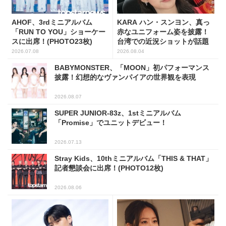
AHOF、3rdミニアルバム
KARA ハン・スンヨン、真っ
「RUN TO YOU」ショーケー
赤なユニフォーム姿を披露！
スに出席！(PHOTO23枚)
台湾での近況ショットが話題
2026.07.08
2026.08.04
BABYMONSTER、「MOON」初パフォーマンス
披露！幻想的なヴァンパイアの世界観を表現
2026.08.07
SUPER JUNIOR-83z、1stミニアルバム
「Promise」でユニットデビュー！
2026.07.13
Stray Kids、10thミニアルバム「THIS & THAT」
記者懇談会に出席！(PHOTO12枚)
2026.08.06