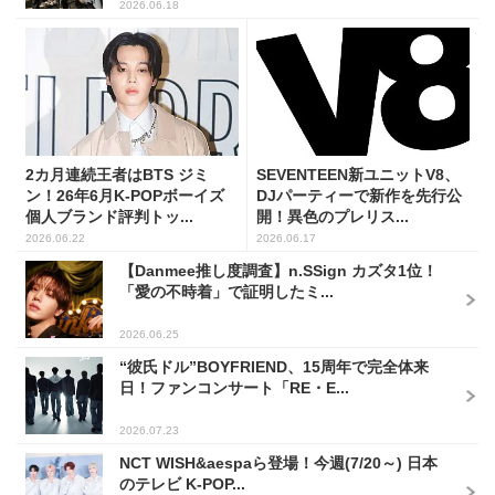
2026.06.18
2カ月連続王者はBTS ジミ
SEVENTEEN新ユニットV8、
ン！26年6月K-POPボーイズ
DJパーティーで新作を先行公
個人ブランド評判トッ...
開！異色のプレリス...
2026.06.22
2026.06.17
【Danmee推し度調査】n.SSign カズタ1位！
「愛の不時着」で証明したミ...
2026.06.25
“彼氏ドル”BOYFRIEND、15周年で完全体来
日！ファンコンサート「RE・E...
2026.07.23
NCT WISH&aespaら登場！今週(7/20～) 日本
のテレビ K-POP...