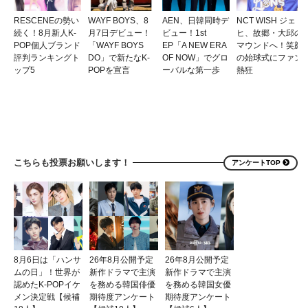
RESCENEの勢い
WAYF BOYS、8
AEN、日韓同時デ
NCT WISH ジェ
続く！8月新人K-
月7日デビュー！
ビュー！1st
ヒ、故郷・大邱の
POP個人ブランド
「WAYF BOYS
EP「A NEW ERA
マウンドへ！笑顔
評判ランキングト
DO」で新たなK-
OF NOW」でグロ
の始球式にファン
ップ5
POPを宣言
ーバルな第一歩
熱狂
こちらも投票お願いします！
アンケートTOP
8月6日は「ハンサ
26年8月公開予定
26年8月公開予定
ムの日」！世界が
新作ドラマで主演
新作ドラマで主演
認めたK-POPイケ
を務める韓国俳優
を務める韓国女優
メン決定戦【候補
期待度アンケート
期待度アンケート