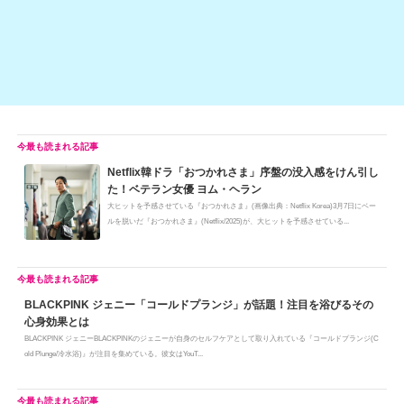
k
Netflix韓ドラ「おつかれさま」序盤の没入感をけん引し
た！ベテラン女優 ヨム・ヘラン
大ヒットを予感させている『おつかれさま』(画像出典：Netflix Korea)3月7日にベー
ルを脱いだ『おつかれさま』(Netflix/2025)が、大ヒットを予感させている...
BLACKPINK ジェニー「コールドプランジ」が話題！注目を浴びるその
心身効果とは
BLACKPINK ジェニーBLACKPINKのジェニーが自身のセルフケアとして取り入れている『コールドプランジ(C
old Plunge/冷水浴)』が注目を集めている。​彼女はYouT...