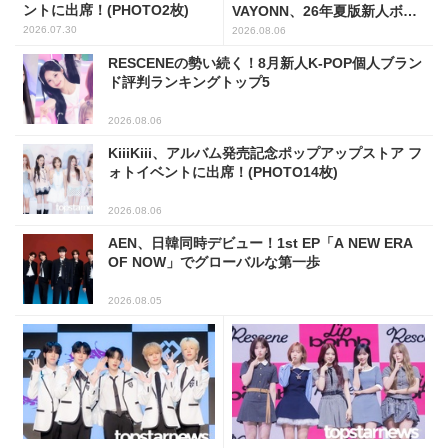
ントに出席！(PHOTO2枚)
VAYONN、26年夏版新人ボー
イズグループ人気No.1に
2026.07.30
2026.08.06
RESCENEの勢い続く！8月新人K-POP個人ブラン
ド評判ランキングトップ5
2026.08.06
KiiiKiii、アルバム発売記念ポップアップストア フ
ォトイベントに出席！(PHOTO14枚)
2026.08.06
AEN、日韓同時デビュー！1st EP「A NEW ERA
OF NOW」でグローバルな第一歩
2026.08.05