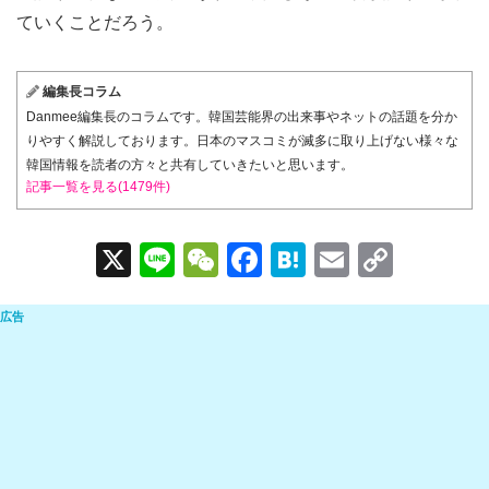
ていくことだろう。
編集長コラム
Danmee編集長のコラムです。韓国芸能界の出来事やネットの話題を分か
りやすく解説しております。日本のマスコミが滅多に取り上げない様々な
韓国情報を読者の方々と共有していきたいと思います。
記事一覧を見る(1479件)
X
Li
W
F
H
E
C
n
e
a
at
m
o
e
C
c
e
ail
p
h
e
n
y
at
b
a
Li
o
n
o
k