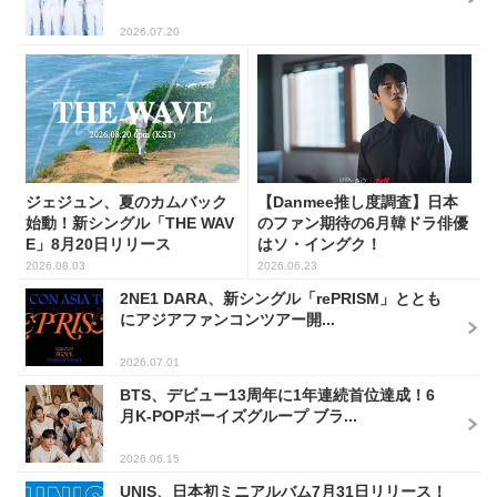
2026.07.20
ジェジュン、夏のカムバック
【Danmee推し度調査】日本
始動！新シングル「THE WAV
のファン期待の6月韓ドラ俳優
E」8月20日リリース
はソ・イングク！
2026.08.03
2026.06.23
2NE1 DARA、新シングル「rePRISM」ととも
にアジアファンコンツアー開...
2026.07.01
BTS、デビュー13周年に1年連続首位達成！6
月K-POPボーイズグループ ブラ...
2026.06.15
UNIS、日本初ミニアルバム7月31日リリース！