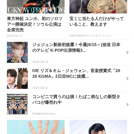
東方神起 ユンホ、初のソロツ
宝くじ当たる人だけがやって
アー開催決定！ソウル公演は
いること、教えます
全席完売
2026.06.17
PR(合同会社デジタルファーム )
ジェジュン新曲初披露！今週(6/15～)放送 日本
のテレビ K-POP出演情報3...
2026.06.15
IVE リズ＆キム・ジェウォン、音楽授賞式「20
26 KGMA」2日目MCに抜擢...
2026.06.11
コンビニで買うのは損！たばこ税なしの新型タ
バコが爆売れ中
PR(株式会社HAL)