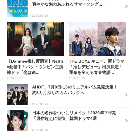
爽やかな魅力あふれるサマーソング...
2026.06.18
【Danmee推し度調査】Netfli
THE BOYZ キュー、新ドラマ
x配信中！パク・ウンビン主演
「推しデビュー」出演決定！
韓ドラ「恋は命...
運命を変える青春物語...
2026.07.27
2026.06.15
AHOF、7月8日に3rdミニアルバム発売決定！
約8カ月ぶりのカムバックへ
2026.06.16
日本の名作をついにリメイク！2026年下半期
「原作超えに期待」韓国ドラマ4選
2026.06.18