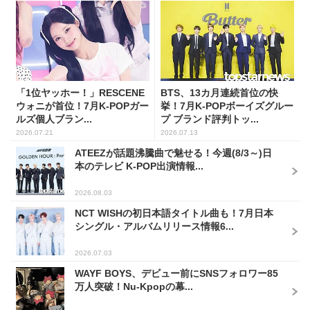
「1位ヤッホー！」RESCENE
BTS、13カ月連続首位の快
ウォニが首位！7月K-POPガー
挙！7月K-POPボーイズグルー
ルズ個人ブラン...
プ ブランド評判トッ...
2026.07.21
2026.07.13
ATEEZが話題沸騰曲で魅せる！今週(8/3～)日
本のテレビ K-POP出演情報...
2026.08.03
NCT WISHの初日本語タイトル曲も！7月日本
シングル・アルバムリリース情報6...
2026.07.03
WAYF BOYS、デビュー前にSNSフォロワー85
万人突破！Nu-Kpopの幕...