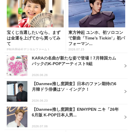
宝くじ当選したいなら、まず
東方神起 ユンホ、初ソロコン
は金運を上げてから買ってみ
で新曲「Time’s Tickin’」初パ
て
フォーマン...
PR(合同会社デジタルファーム )
2026.07.15
KARAの名曲が新たな姿で登場！7月韓国カム
バックのK-POPアーティスト9組
2026.06.26
【Danmee推し度調査】日本のファン期待の6
月韓ドラ俳優はソ・イングク！
2026.06.23
【Danmee推し度調査】ENHYPEN ニキ「26年
6月版 K-POP日本人男...
2026.07.06