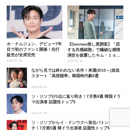
ホ・ナムジュン、デビュー7年
【Danmee推し度調査】「恋
目で初のファンミ開催！先行
する共感細胞」で繊細な感情
販売が全席完売
演技を披露したキム・ミョン
スが1位！
2026.07.24
2026.07.31
ながら見では終われない名作！来週(8/10～)放送
スタート「高視聴率」韓国時代劇4選
2026.08.04
ソ・ジソブが1位に返り咲き！7月第4週 韓国ドラ
マ出演者 話題性トップ5
2026.07.29
ソ・ジソブからイ・ドンウクへ首位バトンタッ
チ！7月第5週 韓ドラ出演者 話題性トップ5