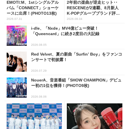
EMOTI:M、1stシングルアル
2年前の楽曲が逆走ヒット･･
バム「CONNECT」ショーケ
RESCENEが2連覇、8月新人
ースに出席！(PHOTO13枚)
K-POPグループブランド評判
トップ5
2026.07.31
2026.08.04
i-dle、「Nxde」MV4億ビュー突破！
「Queencard」に続き2度目の大記録
2026.08.05
Red Velvet、夏の新曲「Surfin’ Boy」をファンコ
ンサートで初披露！
2026.07.29
NouerA、音楽番組「SHOW CHAMPION」デビュ
ー初の1位を獲得！(PHOTO9枚)
2026.08.06