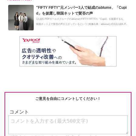
"FIFTY FIFTY"元メンバー3人で結成のablume、「Cupi
d」を披露し韓国ネットで賛否の声
3人組K-POPガールズグループのablumeがFIFTY FIFTYの『Cupid』を披露するも、
韓国ネット上で賛否の声が上がっているという (画像出典：ablume公式X)3人組K-P...
ご意見を自由にコメントしてください！