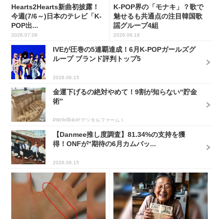
Hearts2Hearts新曲初披露！
K-POP界の「モナキ」？歌で
今週(7/6～)日本のテレビ「K-
魅せるも共通点の注目韓国歌
POP出...
謡グループ4組
2026.07.06
2026.06.18
IVEが圧巻の5連覇達成！6月K-POPガールズグ
ループ ブランド評判トップ5
2026.06.15
金運下げるの絶対やめて！9割が知らない“貯金
術”
PR(合同会社デジタルファーム )
【Danmee推し度調査】81.34%の支持を獲
得！ONFが“期待の6月カムバッ...
2026.06.15