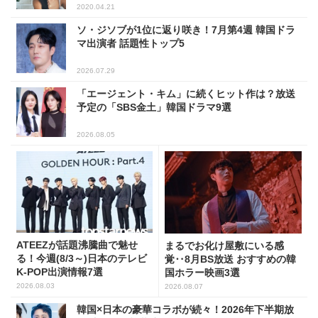
2020.04.21
ソ・ジソブが1位に返り咲き！7月第4週 韓国ドラ
マ出演者 話題性トップ5
2026.07.29
「エージェント・キム」に続くヒット作は？放送
予定の「SBS金土」韓国ドラマ9選
2026.08.05
ATEEZが話題沸騰曲で魅せ
まるでお化け屋敷にいる感
る！今週(8/3～)日本のテレビ
覚‥8月BS放送 おすすめの韓
K-POP出演情報7選
国ホラー映画3選
2026.08.03
2026.08.07
韓国×日本の豪華コラボが続々！2026年下半期放