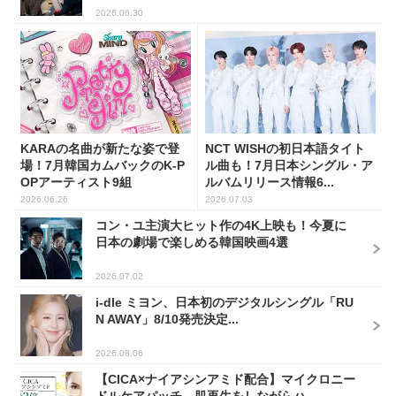
2026.06.30
KARAの名曲が新たな姿で登
NCT WISHの初日本語タイト
場！7月韓国カムバックのK-P
ル曲も！7月日本シングル・ア
OPアーティスト9組
ルバムリリース情報6...
2026.06.26
2026.07.03
コン・ユ主演大ヒット作の4K上映も！今夏に
日本の劇場で楽しめる韓国映画4選
2026.07.02
i-dle ミヨン、日本初のデジタルシングル「RU
N AWAY」8/10発売決定...
2026.08.06
【CICA×ナイアシンアミド配合】マイクロニー
ドルケアパッチ。肌再生をしながらハ...