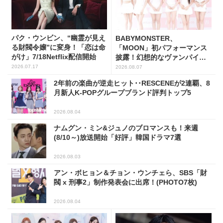
パク・ウンビン、“幽霊が見え
BABYMONSTER、
る財閥令嬢”に変身！「恋は命
「MOON」初パフォーマンス
がけ」7/18Netflix配信開始
披露！幻想的なヴァンパイア
の世界観を表現
2026.07.17
2026.08.07
2年前の楽曲が逆走ヒット･･RESCENEが2連覇、8
月新人K-POPグループブランド評判トップ5
2026.08.04
ナムグン・ミン&ジュノのブロマンスも！来週
(8/10～)放送開始「好評」韓国ドラマ7選
2026.08.03
アン・ボヒョン＆チョン・ウンチェら、SBS「財
閥 x 刑事2」制作発表会に出席！(PHOTO7枚)
2026.08.04