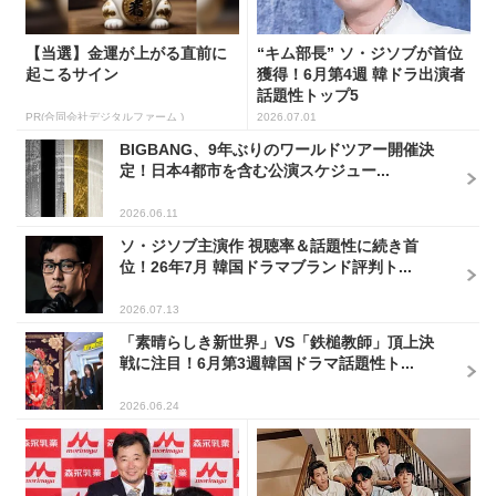
【当選】金運が上がる直前に
“キム部長” ソ・ジソブが首位
起こるサイン
獲得！6月第4週 韓ドラ出演者
話題性トップ5
PR(合同会社デジタルファーム )
2026.07.01
BIGBANG、9年ぶりのワールドツアー開催決
定！日本4都市を含む公演スケジュー...
2026.06.11
ソ・ジソブ主演作 視聴率＆話題性に続き首
位！26年7月 韓国ドラマブランド評判ト...
2026.07.13
「素晴らしき新世界」VS「鉄槌教師」頂上決
戦に注目！6月第3週韓国ドラマ話題性ト...
2026.06.24