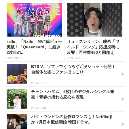
i-dle、「Nxde」MV4億ビュー
リュ・スンリョン、映画「ワ
突破！「Queencard」に続き
イルド・シング」応援投稿に
2度目の...
反響！再生数480万回超え
2026.08.05
2026.06.12
BTS V、ソファでくつろぐ近況ショット公開！
自然体な姿にファンほっこり
2026.07.10
チャン・ハヌム、5枚目のデジタルシングル発
売！青春の揺れる恋心を表現
2026.07.02
パク・ウンビンの新作ロマンスも！Netflixほ
か 7月日本配信開始 韓国ドラマ...