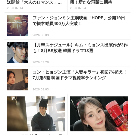
送開始「大人のロマンス」韓
籍！新たな飛躍に期待
ドラ6選
2026.07.14
2026.07.24
ファン・ジョンミン主演映画「HOPE」公開19日
で観客動員400万人突破！
2026.08.03
【月韓スケジュール】キム・ミョンス出演作が3作
も！8月BS放送 韓国ドラマ13選
2026.07.28
コン・ヒョジン主演「人妻キラー」初回7%超え！
7月第5週 韓国ドラマ視聴率ランキング
2026.08.03