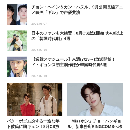
チョン・ヘイン＆カン・ハヌル、9月公開長編アニ
メ映画「ギル」で声優共演
2026.08.07
日本のファンも大絶賛！8月CS放送開始 ★4.0以上
の「韓国時代劇」4選
2026.07.16
【週韓スケジュール】来週(7/13～)放送開始！
ド・ギョンス初主演作ほか韓国時代劇6選
2026.07.10
パク・ボゴム扮する一途な年
「Missホン」チョ・ハンギョ
下彼氏に胸キュン！8月CS放
ル、新事務所RINGCOMSへ移