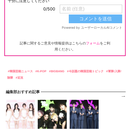
記事に関するご意見や情報提供はこちらの
フォーム
をご利
用ください。
韓国芸能ニュース
K-POP
BIGBANG
今話題の韓国芸能トピック
軍隊/入隊/
除隊
近況
編集部おすすめ記事