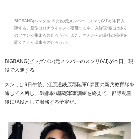
BIGBANG(ハングル 빅뱅)の元メンバー、スンリ(V.I)が本日入
隊する。新型コロナウイルスが蔓延する中、入隊現場には多く
のファンが集まるのだろうか。また、本人からの最後の挨拶を
聞くことが出来るのだろうか。
BIGBANG(ビッグバン)元メンバーのスンリ(V.I)が本日、現
役で入隊する。
スンリは9日午後、江原道鉄原郡陸軍6師団の新兵教育隊を
通じて入所し、5週間の基礎軍事訓練を終えて、部隊配置
後に現役として服務する予定だ。