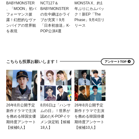
BABYMONSTER
NCT127＆
MONSTA X、約1
、「MOON」初パ
BABYMONSTER
年ぶりにカムバッ
フォーマンス披
の生中継ほかライ
ク！新EP「The
露！幻想的なヴァ
ブが充実！9月
Phase」9月4日リ
ンパイアの世界観
「日本初放送」K-
リース
を表現
POP公演4選
こちらも投票お願いします！
アンケートTOP
26年8月公開予定
8月6日は「ハンサ
26年8月公開予定
新作ドラマで主演
ムの日」！世界が
新作ドラマで主演
を務める韓国女優
認めたK-POPイケ
を務める韓国俳優
期待度アンケート
メン決定戦【候補
期待度アンケート
【候補6人】
18人】
【候補10人】