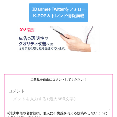
n
e
a
at
m
o
e
C
c
e
ail
p
Danmee Twitterをフォロー
K-POP＆トレンド情報満載
h
e
n
y
at
b
a
Li
o
n
o
k
k
ご意見を自由にコメントしてください！