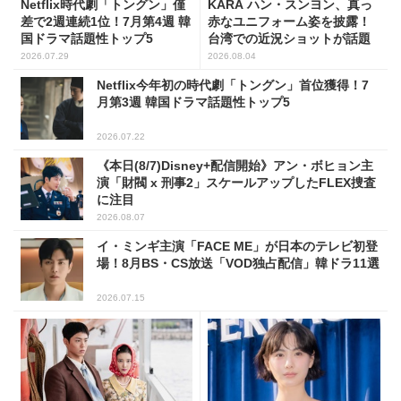
Netflix時代劇「トングン」僅
KARA ハン・スンヨン、真っ
差で2週連続1位！7月第4週 韓
赤なユニフォーム姿を披露！
国ドラマ話題性トップ5
台湾での近況ショットが話題
2026.07.29
2026.08.04
Netflix今年初の時代劇「トングン」首位獲得！7
月第3週 韓国ドラマ話題性トップ5
2026.07.22
《本日(8/7)Disney+配信開始》アン・ボヒョン主
演「財閥 x 刑事2」スケールアップしたFLEX捜査
に注目
2026.08.07
イ・ミンギ主演「FACE ME」が日本のテレビ初登
場！8月BS・CS放送「VOD独占配信」韓ドラ11選
2026.07.15