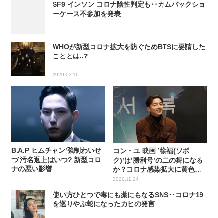
SF9 インソン コロナ陰性判定も‥カムバックショ
ーケース不参加を発表
WHOが新型コロナ拡大を防ぐためBTSに要請した
こととは..?
2020.03.16
B.A.P ヒムチャン’強制わいせ
コン・ユ 映画 ’徐福(ソボ
つ’汚名返上はいつ? 新型コロ
ク)’は’勝利号’の二の舞になる
ナの悪い影響
か？コロナ感染拡大に黄色信
号
2020.11.24
使い方ひとつで毒にも薬にもなるSNS‥コロナ19
を巡りやぶ蛇になったカヒの発言