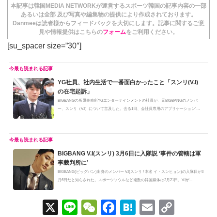
本記事は韓国MEDIA NETWORKが運営するスポーツ韓国の記事内容の一部
あるいは全部 及び写真や編集物の提供により作成されております。
Danmeeは読者様からフィードバックを大切にします。記事に関するご意
見や情報提供はこちらの
フォーム
をご利用ください。
[su_spacer size=”30″]
YG社員、社内生活で一番面白かったこと「スンリ(V.I)
の在宅起訴」
BIGBANGの所属事務所YGエンターテインメントの社員が、元BIGBANGのメンバ
ー、スンリ（V.I）について言及した。去る1日、会社員専用のアプリケーション‘ブ
ライ...
BIGBANG V.I(スンリ) 3月6日に入隊説 ‘事件の管轄は軍
事裁判所に’
BIGBANG(ビッグバン)出身のメンバー V.I(スンリ / 本名 イ・スンヒョン)の入隊日が3
月6日だと知らされた。スポーツソウルなど複数の韓国媒体は2月21日、V.Iが...
X
Li
W
F
H
E
C