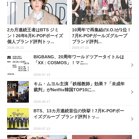
2カ月連続王者はBTS ジミ
10周年で再集結のI.O.Iが1位！
ン！26年6月K-POPボーイズ
7月K-POPガールズグループ
個人ブランド評判トッ...
ブランド評判...
2026.06.22
2026.07.13
BIGBANG、20周年ワールドツアータイトルは
「XX : COSMOS」！マニ...
2026.07.15
キム・ムヨル主演「鉄槌教師」効果？「未成年
裁判」がNetflix韓国TOP10に...
2026.06.17
BTS、13カ月連続首位の快挙！7月K-POPボー
イズグループ ブランド評判トッ...
2026.07.13