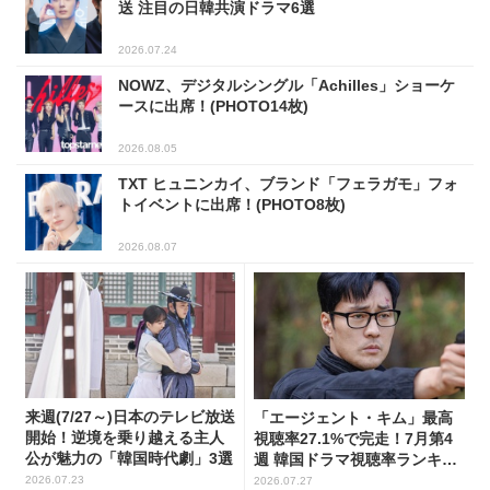
送 注目の日韓共演ドラマ6選
2026.07.24
NOWZ、デジタルシングル「Achilles」ショーケ
ースに出席！(PHOTO14枚)
2026.08.05
TXT ヒュニンカイ、ブランド「フェラガモ」フォ
トイベントに出席！(PHOTO8枚)
2026.08.07
来週(7/27～)日本のテレビ放送
「エージェント・キム」最高
開始！逆境を乗り越える主人
視聴率27.1%で完走！7月第4
公が魅力の「韓国時代劇」3選
週 韓国ドラマ視聴率ランキン
グ
2026.07.23
2026.07.27