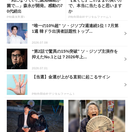
菌で…」森永が開発。感動の7
で、本当に当たると思います
0代続出
か
PR(森永乳業)
PR(合同会社デジタルファーム )
“唯一の10%超” ソ・ジソブ2週連続1位！7月第
1週 韓ドラ出演者話題性トップ...
2026.07.08
“第2話で驚異の15%突破” ソ・ジソブ主演作を
抑えたNo.1とは？2026年上...
2026.07.01
【当選】金運が上がる直前に起こるサイン
PR(合同会社デジタルファーム )