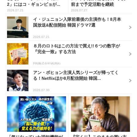
2」にはコ・ギョンピョが...
前まで予定活動を継続
2026.07.21
2026.07.27
イ・ジュニョン入隊前最後の主演作も！8月本
国放送&配信開始 韓国ドラマ7選
2026.07.21
８月のロト6はこの方法で買え!!６つの数字が
『完全一致』する方法
PR(株式会社MURA)
アン・ボヒョン主演人気シリーズが帰ってく
る！Netflixほか8月配信開始 韓国...
2026.07.30
「気になっていた認知機能が
【宝くじ】このままの買い方