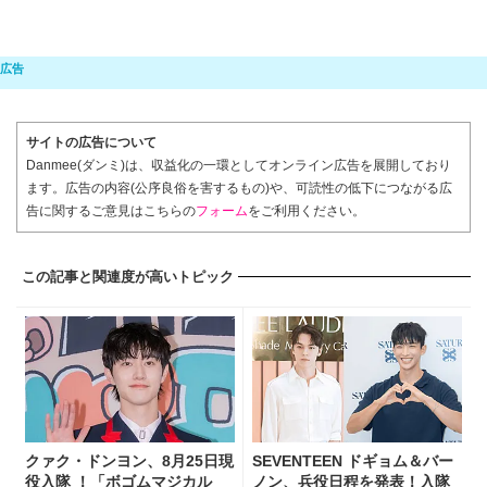
サイトの広告について
Danmee(ダンミ)は、収益化の一環としてオンライン広告を展開しており
ます。広告の内容(公序良俗を害するもの)や、可読性の低下につながる広
告に関するご意見はこちらの
フォーム
をご利用ください。
この記事と関連度が高いトピック
クァク・ドンヨン、8月25日現
SEVENTEEN ドギョム＆バー
役入隊 ！「ボゴムマジカル
ノン、兵役日程を発表！入隊