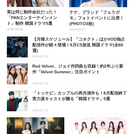
実は同じ制作会社だった！
ナナ、ブランド「フェラガ
「PANエンターテインメン
モ」フォトイベントに出席！
ト」制作 韓国ドラマ5選
(PHOTO3枚)
2026.08.06
2026.08.07
【月韓スケジュール】「コネクト」ほかVOD独占
配信作が続々登場！8月CS放送 韓国ドラマ(全66
選)
2026.07.23
Red Velvet、ジョイ作詞曲も収録！約2年ぶり新
作「Velvet Summer」注目ポイント
2026.07.31
「トッケビ」カップルの再共演作も！8月配信終了
実力派キャストが贈る「韓国ドラマ」5選
2026.07.31