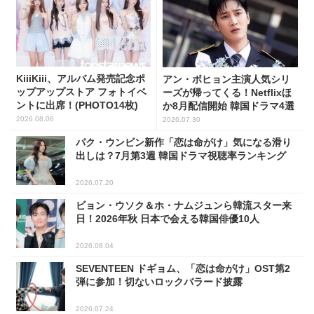
KiiiKiii、アルバム発売記念ポ
アン・ボヒョン主演人気シリ
ップアップストア フォトイベ
ーズが帰ってくる！Netflixほ
ントに出席！(PHOTO14枚)
か8月配信開始 韓国ドラマ4選
2026.08.06
2026.07.30
パク・ウンビン新作「恋は命がけ」気になる滑り
出しは？7月第3週 韓国ドラマ視聴率ランキング
2026.07.20
ビョン・ウソク＆ホ・ナムジュンら韓流スター来
日！2026年秋 日本で会える韓国俳優10人
2026.08.04
SEVENTEEN ドギョム、「恋は命がけ」OST第2
弾に参加！切ないロックバラード披露
2026.07.24