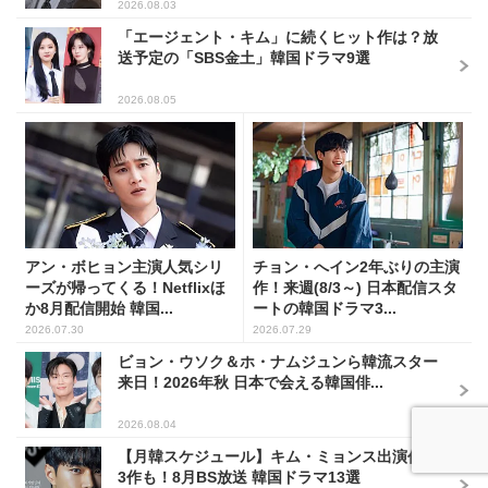
2026.08.03
「エージェント・キム」に続くヒット作は？放
送予定の「SBS金土」韓国ドラマ9選
2026.08.05
アン・ボヒョン主演人気シリ
チョン・へイン2年ぶりの主演
ーズが帰ってくる！Netflixほ
作！来週(8/3～) 日本配信スタ
か8月配信開始 韓国...
ートの韓国ドラマ3...
2026.07.30
2026.07.29
ビョン・ウソク＆ホ・ナムジュンら韓流スター
来日！2026年秋 日本で会える韓国俳...
2026.08.04
【月韓スケジュール】キム・ミョンス出演作が
3作も！8月BS放送 韓国ドラマ13選