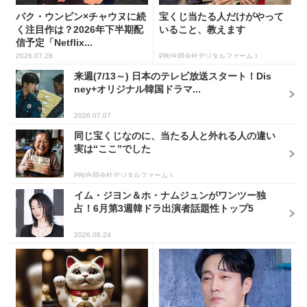
パク・ウンビン×チャウヌに続
宝くじ当たる人だけがやって
く注目作は？2026年下半期配
いること、教えます
信予定「Netflix...
2026.07.28
PR(合同会社デジタルファーム )
来週(7/13～) 日本のテレビ放送スタート！Dis
ney+オリジナル韓国ドラマ...
2026.07.07
同じ宝くじなのに、当たる人と外れる人の違い
実は“ここ”でした
PR(合同会社デジタルファーム )
イム・ジヨン＆ホ・ナムジュンがワンツー独
占！6月第3週韓ドラ出演者話題性トップ5
2026.06.24