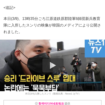
<追記>
本日(3/9)、13時35分ごろ江原道鉄原郡陸軍6師団新兵教育
隊に入所したスンリの映像が韓国のメディアにより公開さ
れました。
本日(3/9)入隊したスンリ（動画出典：News1 눈TV）
ⓒ
한국미디어네트워크
提供