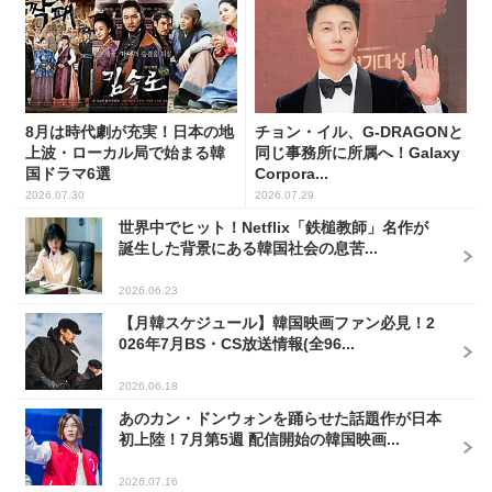
8月は時代劇が充実！日本の地
チョン・イル、G-DRAGONと
上波・ローカル局で始まる韓
同じ事務所に所属へ！Galaxy
国ドラマ6選
Corpora...
2026.07.30
2026.07.29
世界中でヒット！Netflix「鉄槌教師」名作が
誕生した背景にある韓国社会の息苦...
2026.06.23
【月韓スケジュール】韓国映画ファン必見！2
026年7月BS・CS放送情報(全96...
2026.06.18
あのカン・ドンウォンを踊らせた話題作が日本
初上陸！7月第5週 配信開始の韓国映画...
2026.07.16