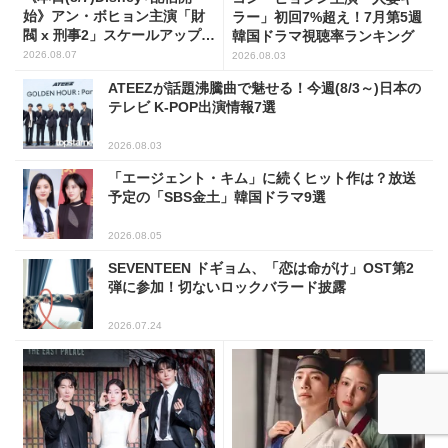
始》アン・ボヒョン主演「財
ラー」初回7%超え！7月第5週
閥 x 刑事2」スケールアップし
韓国ドラマ視聴率ランキング
たFLEX捜査に注目
2026.08.07
2026.08.03
ATEEZが話題沸騰曲で魅せる！今週(8/3～)日本の
テレビ K-POP出演情報7選
2026.08.03
「エージェント・キム」に続くヒット作は？放送
予定の「SBS金土」韓国ドラマ9選
2026.08.05
SEVENTEEN ドギョム、「恋は命がけ」OST第2
弾に参加！切ないロックバラード披露
2026.07.24