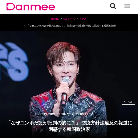
HOME
Kニュース
K-POP
「なぜユンホだけが批判の的に？」 防疫方針法違反の報道に困惑する韓国政治家
K-POP
2021.03.10
/
2021.03.12
/
「なぜユンホだけが批判の的に？」 防疫方針法違反の報道に
困惑する韓国政治家