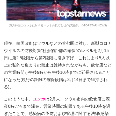
東方神起のユンホに対するネットの反応とは(写真提供：©TOPSTAR NEWS)
現在、韓国政府はソウルなどの首都圏に対し、新型コロナ
ウイルスの防疫対策”社会的距離の確保”のレベルを2月15
日に第2.5段階から第2段階に引き下げ、これにより5人以
上の私的な集まりの禁止は維持されながらも、飲食店など
の営業時間が午後9時から午後10時までに延長されること
になった(現行の距離の確保段階は3月14日まで維持され
る)。
このような中、
ユンホ
は2月末、ソウル市内の飲食店に深
夜0時ごろまで滞在。営業時間の制限である午後10時を過
ぎたことで、感染病の予防および管理に関する法律(感染