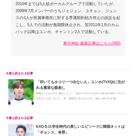
2010年までは5人組ボーカルグループで活動していたが、
2009年7月メンバーのうちジェジュン、ユチョン、ジュン
スの3人が所属事務所に対する専属契約効力停止の訴訟を起
こし、5人での活動が無期限休止され、翌2011年1月のカム
バック以降はユンホ、チャンミン2人で活動している。
東方神起 最新記事はこちら(283)
「叩いてもホコリ一つ出ない人」ユンホ(TVXQ)に注が
れる寛容な眼差し
韓国のことわざを1つ紹介しよう。「털어서 먼지나지 않는 사람 없다(叩いてホコリ
の出ない人はいない)」一見、真面目に見える人でも、細かく調べれば"過...
EXO D.O.学生時代の美しいエピソードに韓国ネットは
「ギョンス、有罪」