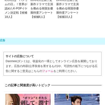
8月6日は「ハンサ
26年8月公開予定
26年8月公開予定
ムの日」！世界が
新作ドラマで主演
新作ドラマで主演
認めたK-POPイケ
を務める韓国女優
を務める韓国俳優
メン決定戦【候補
期待度アンケート
期待度アンケート
18人】
【候補6人】
【候補10人】
サイトの広告について
Danmee(ダンミ)は、収益化の一環としてオンライン広告を展開しており
ます。広告の内容(公序良俗を害するもの)や、可読性の低下につながる広
告に関するご意見はこちらの
フォーム
をご利用ください。
この記事と関連度が高いトピック