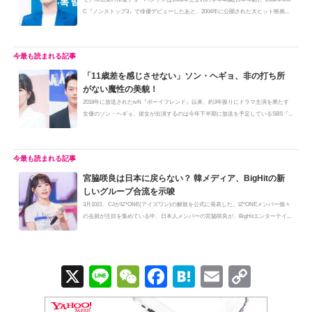
C『ノンストップ3』で俳優デビューしたあと、2004年に公開された大ヒット映画...
「11歳差を感じさせない」ソン・ヘギョ、非の打ち所
がない魔性の美貌！
2018年に放送されたtvN『ボーイフレンド』以来、約3年振りにドラマ主演を果たす
女優のソン・ヘギョ。彼女が出演するのは今年下半期に放送を予定しているSBS『...
宮脇咲良は日本に戻らない？ 韓メディア、BigHitの新
しいグループ合流を示唆
3月10日、CJがIZ*ONE(アイズワン)の解散を公式に発表した。IZ*ONEメンバー個々
の去就が注目を集めている中、日本人メンバーの宮脇咲良が、BigHitエンターテイ...
X
Li
W
F
H
E
C
n
e
a
at
m
o