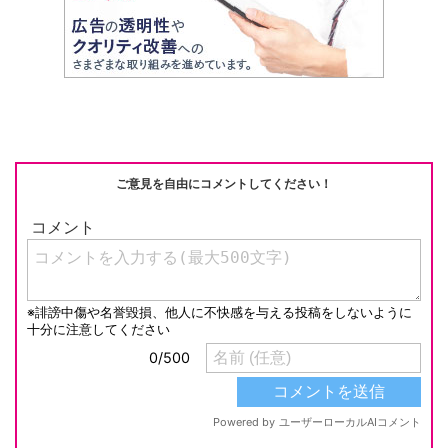
e
C
c
e
ail
p
h
e
n
y
at
b
a
Li
o
n
o
k
k
ご意見を自由にコメントしてください！