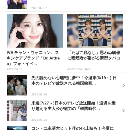
2026.07.07
IVE チャン・ウォニョン、ス
「たばこ税なし」思わぬ朗報
キンケアブランド「Dr. Althe
に喫煙者が群がる新型タバコ
a」フォトイベ...
2026.06.30
PR(株式会社HAL)
先の読めない心理戦に夢中！今週末(6/19～) 日
本のテレビで放送される韓国映画...
2026.06.19
来週(7/27～)日本のテレビ放送開始！逆境を乗
り越える主人公が魅力の「韓国時代...
2026.07.23
コン・ユ主演大ヒット作の4K上映も！今夏に