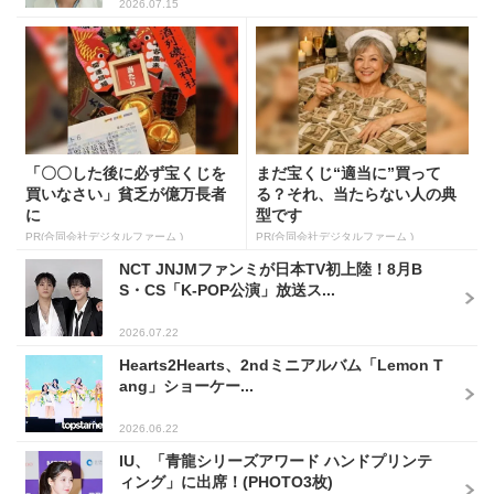
2026.07.15
「〇〇した後に必ず宝くじを
まだ宝くじ“適当に”買って
買いなさい」貧乏が億万長者
る？それ、当たらない人の典
に
型です
PR(合同会社デジタルファーム )
PR(合同会社デジタルファーム )
NCT JNJMファンミが日本TV初上陸！8月B
S・CS「K-POP公演」放送ス...
2026.07.22
Hearts2Hearts、2ndミニアルバム「Lemon T
ang」ショーケー...
2026.06.22
IU、「青龍シリーズアワード ハンドプリンテ
ィング」に出席！(PHOTO3枚)