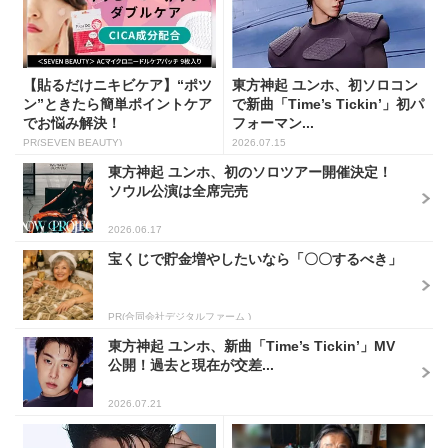
【貼るだけニキビケア】“ポツ
東方神起 ユンホ、初ソロコン
ン”ときたら簡単ポイントケア
で新曲「Time’s Tickin’」初パ
でお悩み解決！
フォーマン...
PR(SEVEN BEAUTY)
2026.07.15
東方神起 ユンホ、初のソロツアー開催決定！
ソウル公演は全席完売
2026.06.17
宝くじで貯金増やしたいなら「〇〇するべき」
PR(合同会社デジタルファーム )
東方神起 ユンホ、新曲「Time’s Tickin’」MV
公開！過去と現在が交差...
2026.07.21