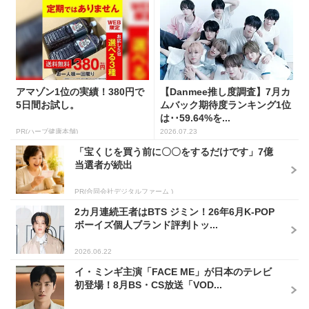
アマゾン1位の実績！380円で
【Danmee推し度調査】7月カ
5日間お試し。
ムバック期待度ランキング1位
は･･59.64%を...
PR(ハーブ健康本舗)
2026.07.23
「宝くじを買う前に〇〇をするだけです」7億
当選者が続出
PR(合同会社デジタルファーム )
2カ月連続王者はBTS ジミン！26年6月K-POP
ボーイズ個人ブランド評判トッ...
2026.06.22
イ・ミンギ主演「FACE ME」が日本のテレビ
初登場！8月BS・CS放送「VOD...