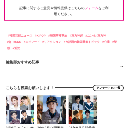
記事に関するご意見や情報提供はこちらの
フォーム
をご利
用ください。
韓国芸能ニュース
K-POP
韓国事件事故
東方神起
ユンホ (東方神
起)
SNS
エピソード
リアクション
今話題の韓国芸能トピック
心境
疑
惑
近況
編集部おすすめ記事
こちらも投票お願いします！
アンケートTOP