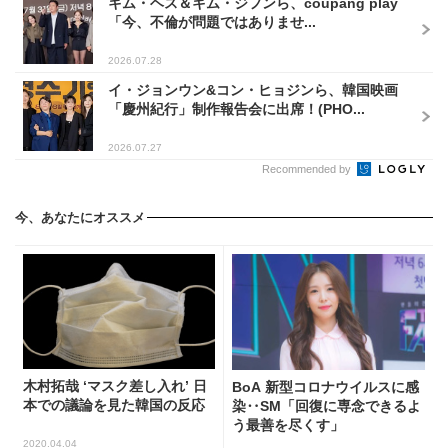
キム・ヘス＆キム・ジフンら、coupang play
「今、不倫が問題ではありませ...
2026.07.28
イ・ジョンウン&コン・ヒョジンら、韓国映画
「慶州紀行」制作報告会に出席！(PHO...
2026.07.27
Recommended by
今、あなたにオススメ
木村拓哉 ‘マスク差し入れ’ 日
BoA 新型コロナウイルスに感
本での議論を見た韓国の反応
染‥SM「回復に専念できるよ
う最善を尽くす」
2020.04.04