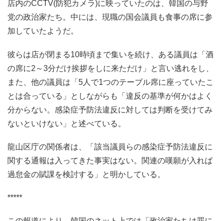
店内のCCTV(防犯カメラ)に映っていたのは、韓国の与野
党の政治家たち。中には、現職の国会議員も食事の席に参
加していたようだ。
彼らは店が閉まる10時頃まで集いを続け、ある議員は「酒
の席に2～3分だけ挨拶をしに来ただけ」と言い逃れをし、
また、他の議員は「5人で1つのテーブル席に座っていたこ
とは合っている」としながらも「違反の基準が何かはよく
分からない。感染症予防法違反に対しては判断を受けてみ
ないといけない」と述べている。
龍山区庁の関係者は、「該当議員らの感染症予防法違反に
関する通報は入ってきた事実はない。関連の嘆願が入れば
過怠金の賦課を検討する」と明かしている。
*****
この報道により、韓国のネット上では「政治家たちは罪に