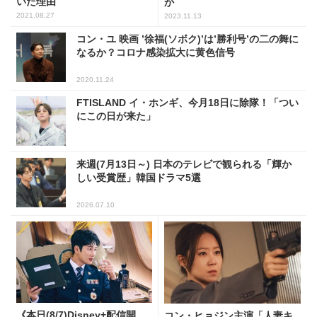
いた理由
か
2021.08.27
2023.11.13
コン・ユ 映画 ’徐福(ソボク)’は’勝利号’の二の舞に
なるか？コロナ感染拡大に黄色信号
2020.11.24
FTISLAND イ・ホンギ、今月18日に除隊！「つい
にこの日が来た」
来週(7月13日～) 日本のテレビで観られる「輝か
しい受賞歴」韓国ドラマ5選
2026.07.10
《本日(8/7)Disney+配信開
コン・ヒョジン主演「人妻キ