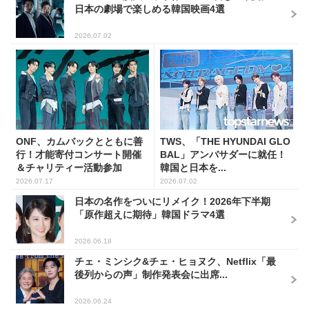
日本の劇場で楽しめる韓国映画4選
2026.07.02
ONF、カムバックとともに善
TWS、「THE HYUNDAI GLO
行！才能寄付コンサート開催
BAL」アンバサダーに就任！
＆チャリティー活動参加
韓国と日本を...
2026.07.17
2026.07.02
日本の名作をついにリメイク！2026年下半期
「原作超えに期待」韓国ドラマ4選
2026.06.18
チェ・ミンシク&チェ・ヒョヌク、Netflix「最
後列からの声」制作発表会に出席...
2026.06.24