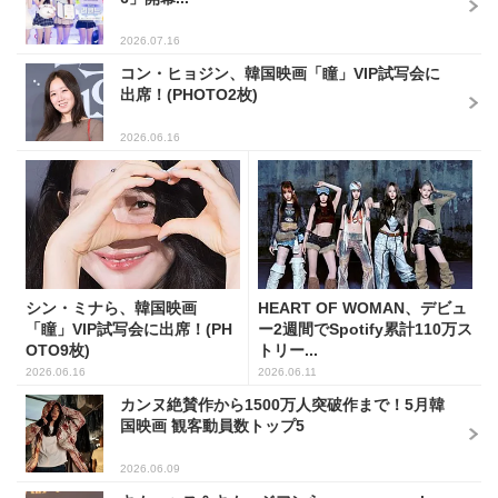
2026.07.16
コン・ヒョジン、韓国映画「瞳」VIP試写会に
出席！(PHOTO2枚)
2026.06.16
シン・ミナら、韓国映画
HEART OF WOMAN、デビュ
「瞳」VIP試写会に出席！(PH
ー2週間でSpotify累計110万ス
OTO9枚)
トリー...
2026.06.16
2026.06.11
カンヌ絶賛作から1500万人突破作まで！5月韓
国映画 観客動員数トップ5
2026.06.09