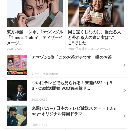
東方神起 ユンホ、1stシングル
同じ宝くじなのに、当たる人
「Time’s Tickin’」ティザーイ
と外れる人の違い実は“こ
メージ...
こ”でした
2026.07.09
PR(合同会社デジタルファーム )
アマゾン1位「このお茶ガチです」噂のお茶
PR(ハーブ健康本舗)
ついにテレビでも見られる！来週(6/22～) B
S・CS放送開始 VOD独占韓ド...
2026.06.16
来週(7/13～) 日本のテレビ放送スタート！Dis
ney+オリジナル韓国ドラマ...
2026.07.07