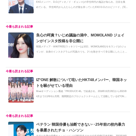
EXOメンバー、D.O.(ディオ／ド・ギョンス)の学生時代の逸話が知られ、注目を集
めている。 学生時代から人たらしの才能を持っていたEXO D.O.のエピソード。(写...
良心の呵責？いじめ議論の渦中、MOMOLAND ジェイ
ンがインスタ投稿を非公開に
韓国メディア・WIKITREE(ウィキツリー)は10日、MOMOLAND(モモランド)のジェ
インが、自身のインスタグラムの写真のうち、2つを除きすべて非公開にしたことを
報...
IZ*ONE 解散について呟いたHKT48メンバー、韓国ネッ
トを騒がせている理由
Mnetオーディション番組『PRODUCE 48』で結成され、2018年10月29日から2021年
4月までの2年6カ月間、期間限定のプロジェクトチームとして活動しているIZ*ONE
(...
ベテラン 韓国俳優も油断できない‥25年前の校内暴力
を暴露されたチョ・ハンソン
モデル出身の俳優チョ・ハンソンは1981年生まれの今年40歳(日本年齢)。2002年MB