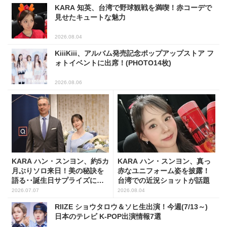
KARA 知英、台湾で野球観戦を満喫！赤コーデで
見せたキュートな魅力
2026.08.04
KiiiKiii、アルバム発売記念ポップアップストア フ
ォトイベントに出席！(PHOTO14枚)
2026.08.06
KARA ハン・スンヨン、約5カ
KARA ハン・スンヨン、真っ
月ぶりソロ来日！美の秘訣を
赤なユニフォーム姿を披露！
語る･･誕生日サプライズに笑
台湾での近況ショットが話題
顔(PHOTO3枚)
2026.07.07
2026.08.04
RIIZE ショウタロウ＆ソヒ生出演！今週(7/13～)
日本のテレビ K-POP出演情報7選