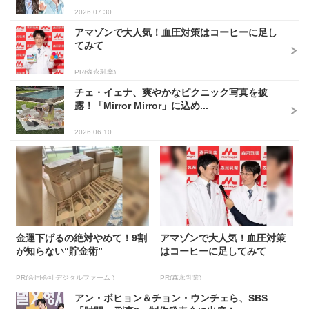
2026.07.30
アマゾンで大人気！血圧対策はコーヒーに足し
てみて
PR(森永乳業)
チェ・イェナ、爽やかなピクニック写真を披
露！「Mirror Mirror」に込め...
2026.06.10
金運下げるの絶対やめて！9割
アマゾンで大人気！血圧対策
が知らない“貯金術”
はコーヒーに足してみて
PR(合同会社デジタルファーム )
PR(森永乳業)
アン・ボヒョン＆チョン・ウンチェら、SBS