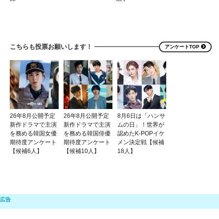
こちらも投票お願いします！
アンケートTOP
26年8月公開予定
26年8月公開予定
8月6日は「ハンサ
新作ドラマで主演
新作ドラマで主演
ムの日」！世界が
を務める韓国女優
を務める韓国俳優
認めたK-POPイケ
期待度アンケート
期待度アンケート
メン決定戦【候補
【候補6人】
【候補10人】
18人】