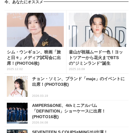
今、あなたにオススメ
シム・ウンギョン、映画「旅
釜山が祝福ムード一色！ヨッ
と日々」メディア試写会に出
トツアーから花火までBTS
席！(PHOTO6枚)
の”ジミンランド”誕生
2025.12.02
2025.10.09
チョン・ソミン、ブランド「maje」のイベントに
出席！(PHOTO3枚)
2026.03.19
AMPERS&ONE、4thミニアルバム
「DEFINITION」ショーケースに出席！
(PHOTO16枚)
2026.04.08
SEVENTEEN S.COUPS×MINGYU出演！