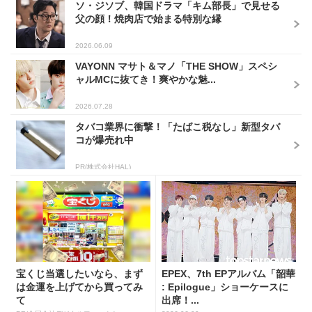
ソ・ジソブ、韓国ドラマ「キム部長」で見せる
父の顔！焼肉店で始まる特別な縁
2026.06.09
VAYONN マサト＆マノ「THE SHOW」スペシ
ャルMCに抜てき！爽やかな魅...
2026.07.28
タバコ業界に衝撃！「たばこ税なし」新型タバ
コが爆売れ中
PR(株式会社HAL)
宝くじ当選したいなら、まず
EPEX、7th EPアルバム「韶華
は金運を上げてから買ってみ
: Epilogue」ショーケースに
て
出席！...