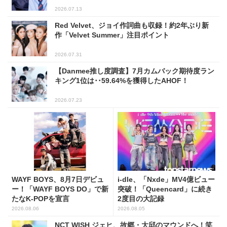
2026.07.13
Red Velvet、ジョイ作詞曲も収録！約2年ぶり新
作「Velvet Summer」注目ポイント
2026.07.31
【Danmee推し度調査】7月カムバック期待度ラン
キング1位は･･59.64%を獲得したAHOF！
2026.07.23
WAYF BOYS、8月7日デビュ
i-dle、「Nxde」MV4億ビュー
ー！「WAYF BOYS DO」で新
突破！「Queencard」に続き
たなK-POPを宣言
2度目の大記録
2026.08.06
2026.08.05
NCT WISH ジェヒ、故郷・大邱のマウンドへ！笑