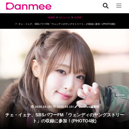
HOME
Kニュース
K-POP
チェ・イェナ、SBSパワーFM「ウェンディのヤングストリート」の収録に参加！(PHOTO4枚)
©TOPSTAR NEWS
K-POP
2026.03.10
/
2026.03.10
/
Danmee編集部
チェ・イェナ、SBSパワーFM「ウェンディのヤングストリー
ト」の収録に参加！(PHOTO4枚)