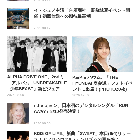
2026.03.11
イ・ジュノ主演「台風商社」事前試写イベント開
催！初回放送への期待最高潮
2025.09.17
ALPHA DRIVE ONE、2ndミ
KiiiKiii ハウム、「THE
ニアルバム「UNBREAKABLE
HYUNDAI 表参道」フォトイベ
: 少年BEAST」新ビジュアル
ントに出席！(PHOTO20枚)
解禁！
2026.08.06
2026.07.09
i-dle ミヨン、日本初のデジタルシングル「RUN
AWAY」8/10発売決定！
2026.08.06
KISS OF LIFE、新曲「SWEAT」本日(8/4)リリー
ス！アフロハウス×ラテンリズムで夏を魅了