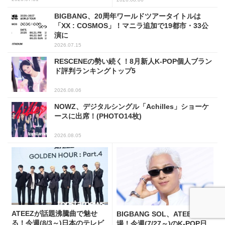
BIGBANG、20周年ワールドツアータイトルは
「XX : COSMOS」！マニラ追加で19都市・33公
演に
2026.07.15
RESCENEの勢い続く！8月新人K-POP個人ブラン
ド評判ランキングトップ5
2026.08.06
NOWZ、デジタルシングル「Achilles」ショーケ
ースに出席！(PHOTO14枚)
2026.08.05
ATEEZが話題沸騰曲で魅せ
BIGBANG SOL、ATEEZら登
る！今週(8/3～)日本のテレビ
場！今週(7/27～)のK-POP日