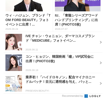
ウィ・ハジュン、ブランド「T
IU、「青龍シリーズアワード
OM FORD BEAUTY」フォト
ハンドプリンティング」に出
イベントに出席！...
席！(PHOTO3枚)
2026.06.24
2026.07.07
IVE チャン・ウォニョン、ダーマコスメブラン
ド「MEDICUBE」フォトイベン...
2026.06.11
コン・ヒョジン、韓国映画「瞳」VIP試写会に
出席！(PHOTO2枚)
2026.06.16
業界初！「ハイドロキノン」配合マイクロニー
ドルパッチ！目元に透明感を与え、パッと...
PR(SEVEN BEAUTY)
Recommended by