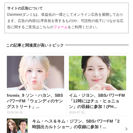
サイトの広告について
Danmee(ダンミ)は、収益化の一環としてオンライン広告を展開しており
ます。広告の内容(公序良俗を害するもの)や、可読性の低下につながる広
告に関するご意見はこちらの
フォーム
をご利用ください。
この記事と関連度が高いトピック
fromis_9 ソン・ハヨン、SBS
イム・ジヨン、SBSパワーFM
パワーFM「ウェンディのヤン
「12時にはチュ・ヒョニョ
グストリート」...
ン」の収録に参加！(PH...
2026.06.30
2026.07.01
キム・ヘス＆キム・ジフン、SBSパワーFM「2
時脱出カルトショー」の収録に参加！...