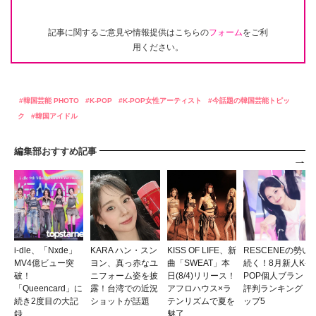
記事に関するご意見や情報提供はこちらの
フォーム
をご利
用ください。
韓国芸能 PHOTO
K-POP
K-POP女性アーティスト
今話題の韓国芸能トピッ
ク
韓国アイドル
編集部おすすめ記事
i-dle、「Nxde」
KARA ハン・スン
KISS OF LIFE、新
RESCENEの勢い
MV4億ビュー突
ヨン、真っ赤なユ
曲「SWEAT」本
続く！8月新人K-
破！
ニフォーム姿を披
日(8/4)リリース！
POP個人ブランド
「Queencard」に
露！台湾での近況
アフロハウス×ラ
評判ランキングト
続き2度目の大記
ショットが話題
テンリズムで夏を
ップ5
録
魅了