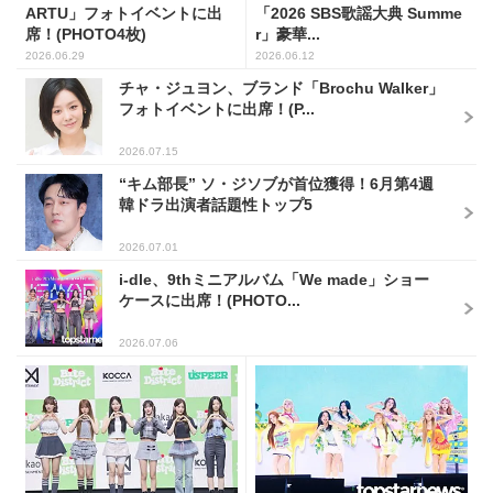
ARTU」フォトイベントに出
「2026 SBS歌謡大典 Summe
席！(PHOTO4枚)
r」豪華...
2026.06.29
2026.06.12
チャ・ジュヨン、ブランド「Brochu Walker」
フォトイベントに出席！(P...
2026.07.15
“キム部長” ソ・ジソブが首位獲得！6月第4週
韓ドラ出演者話題性トップ5
2026.07.01
i-dle、9thミニアルバム「We made」ショー
ケースに出席！(PHOTO...
2026.07.06