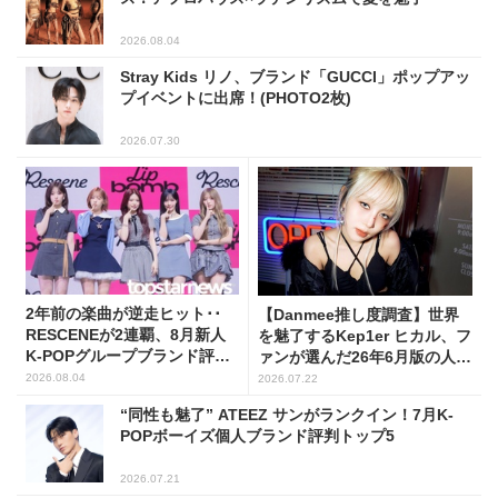
2026.08.04
Stray Kids リノ、ブランド「GUCCI」ポップアッ
プイベントに出席！(PHOTO2枚)
2026.07.30
2年前の楽曲が逆走ヒット･･
【Danmee推し度調査】世界
RESCENEが2連覇、8月新人
を魅了するKep1er ヒカル、フ
K-POPグループブランド評判
ァンが選んだ26年6月版の人気
トップ5
No.1に！
2026.08.04
2026.07.22
“同性も魅了” ATEEZ サンがランクイン！7月K-
POPボーイズ個人ブランド評判トップ5
2026.07.21