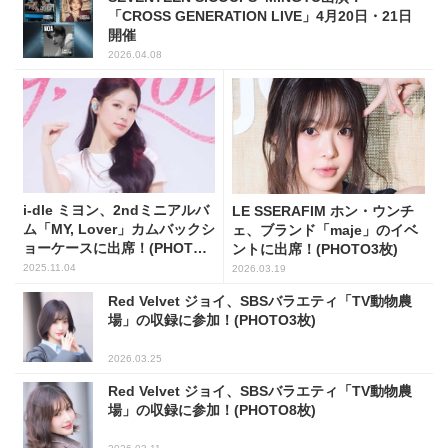
「CROSS GENERATION LIVE」4月20日・21日
開催
2026.04.08
i-dle ミヨン、2ndミニアルバ
LE SSERAFIM ホン・ウンチ
ム「MY, Lover」カムバックシ
ェ、ブランド「maje」のイベ
ョーケースに出席！(PHOTO8
ントに出席！(PHOTO3枚)
枚)
2025.11.04
2026.03.19
Red Velvet ジョイ、SBSバラエティ「TV動物農
場」の収録に参加！(PHOTO3枚)
2026.03.25
Red Velvet ジョイ、SBSバラエティ「TV動物農
場」の収録に参加！(PHOTO8枚)