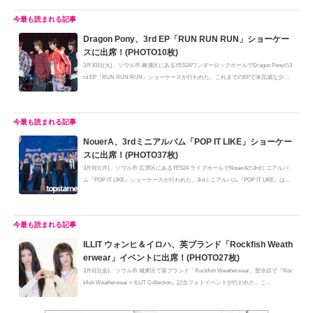
Dragon Pony、3rd EP「RUN RUN RUN」ショーケー
スに出席！(PHOTO10枚)
3月10日(火)、ソウル市 麻浦区にあるYES24ワンダーロックホールでDragon Ponyの3
rd EP『RUN RUN RUN』ショーケースが行われた。これまでのEPで未完成な少年
た...
NouerA、3rdミニアルバム「POP IT LIKE」ショーケー
スに出席！(PHOTO37枚)
3月9日(月)、ソウル市 広津区にあるYES24 ライブホールでNouerAの3rdミニアルバ
ム『POP IT LIKE』ショーケースが行われた。3rdミニアルバム『POP IT LIKE』は...
ILLIT ウォンヒ＆イロハ、英ブランド「Rockfish Weath
erwear」イベントに出席！(PHOTO27枚)
3月6日(金)、ソウル市 城東区で英ブランド「Rockfish Weatherwear」聖水店で『Roc
kfish Weatherwear × ILLIT Collection』記念フォトイベントが行われた。こ...