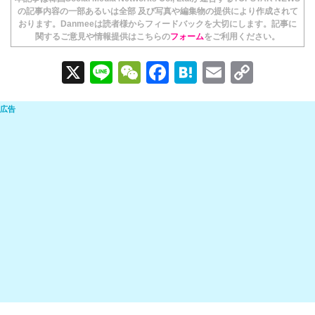
の記事内容の一部あるいは全部 及び写真や編集物の提供により作成されて
おります。Danmeeは読者様からフィードバックを大切にします。記事に
関するご意見や情報提供はこちらの
フォーム
をご利用ください。
X
Li
W
F
H
E
C
n
e
a
at
m
o
e
C
c
e
ail
p
h
e
n
y
at
b
a
Li
o
n
o
k
k