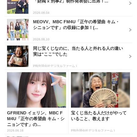
「財閥 x 刑事2」制作発表会に出席！...
2026.08.04
MEOVV、MBC FM4U「正午の希望曲 キム・
シニョンです」の収録に参加！(...
2026.06.10
同じ宝くじなのに、当たる人と外れる人の違い
実は“ここ”でした
PR(合同会社デジタルファーム )
GFRIEND イェリン、MBC F
宝くじ当たる人だけがやって
M4U「正午の希望曲 キム・シ
いること、教えます
ニョンです」の...
2026.06.16
PR(合同会社デジタルファーム )