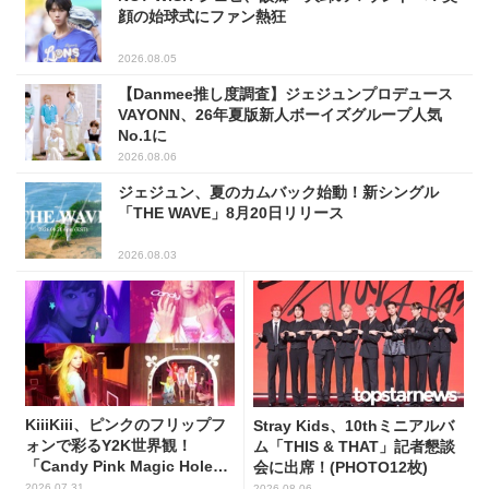
顔の始球式にファン熱狂
2026.08.05
【Danmee推し度調査】ジェジュンプロデュース
VAYONN、26年夏版新人ボーイズグループ人気
No.1に
2026.08.06
ジェジュン、夏のカムバック始動！新シングル
「THE WAVE」8月20日リリース
2026.08.03
KiiiKiii、ピンクのフリップフ
Stray Kids、10thミニアルバ
ォンで彩るY2K世界観！
ム「THIS & THAT」記者懇談
「Candy Pink Magic Hole
会に出席！(PHOTO12枚)
Flip Phone」公開
2026.07.31
2026.08.06