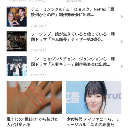
PR(合同会社デジタルファーム )
2026.06.09
チェ・ミンシク&チェ・ヒョヌク、Netflix「最
後列からの声」制作発表会に出席...
2026.06.24
ソ・ジソブ、娘が生きていると信じている･･韓
国ドラマ「キム部長」ティザー第3弾公...
2026.06.17
コン・ヒョジン＆チョン・ジュンウォンら、韓
国ドラマ「人妻キラー」制作発表会に出席...
2026.07.30
宝くじの“運任せ”から抜けた
少女時代 ティファニーら、ミ
人だけ変わる
ュージカル「ユミの細胞た