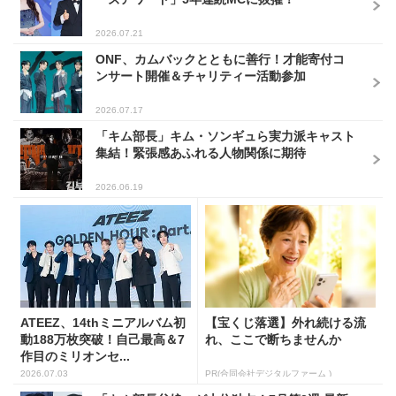
2026.07.21
ONF、カムバックとともに善行！才能寄付コ
ンサート開催＆チャリティー活動参加
2026.07.17
「キム部長」キム・ソンギュら実力派キャスト
集結！緊張感あふれる人物関係に期待
2026.06.19
ATEEZ、14thミニアルバム初
【宝くじ落選】外れ続ける流
動188万枚突破！自己最高＆7
れ、ここで断ちませんか
作目のミリオンセ...
2026.07.03
PR(合同会社デジタルファーム )