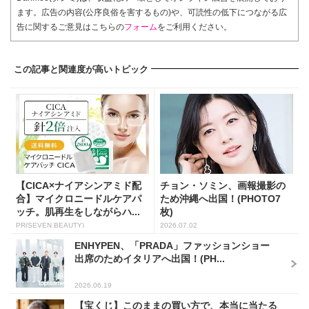
ます。広告の内容(公序良俗を害するもの)や、可読性の低下につながる広
告に関するご意見はこちらの
フォーム
をご利用ください。
この記事と関連度が高いトピック
【CICA×ナイアシンアミド配
チョン・ソミン、画報撮影の
合】マイクロニードルケアパ
ため沖縄へ出国！(PHOTO7
ッチ。肌再生をしながらハ...
枚)
PR(SEVEN BEAUTY)
2026.07.02
ENHYPEN、「PRADA」ファッションショー
出席のためイタリアへ出国！(PH...
2026.06.19
【宝くじ】このままの買い方で、本当に当たる