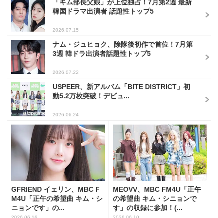
「キム部長父娘」が上位独占！7月第2週 最新
韓国ドラマ出演者 話題性トップ5
2026.07.15
ナム・ジュヒョク、除隊後初作で首位！7月第
3週 韓ドラ出演者話題性トップ5
2026.07.22
USPEER、新アルバム「BITE DISTRICT」初
動5.2万枚突破！デビュ...
2026.06.24
GFRIEND イェリン、MBC F
MEOVV、MBC FM4U「正午
M4U「正午の希望曲 キム・シ
の希望曲 キム・シニョンで
ニョンです」の...
す」の収録に参加！(...
2026.06.16
2026.06.10