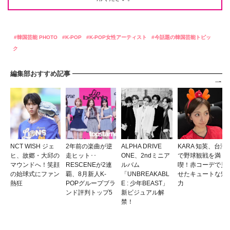
韓国芸能 PHOTO
K-POP
K-POP女性アーティスト
今話題の韓国芸能トピッ
ク
編集部おすすめ記事
NCT WISH ジェ
2年前の楽曲が逆
ALPHA DRIVE
KARA 知英、台湾
ヒ、故郷・大邱の
走ヒット･･
ONE、2ndミニア
で野球観戦を満
マウンドへ！笑顔
RESCENEが2連
ルバム
喫！赤コーデで見
の始球式にファン
覇、8月新人K-
「UNBREAKABL
せたキュートな魅
熱狂
POPグループブラ
E : 少年BEAST」
力
ンド評判トップ5
新ビジュアル解
禁！