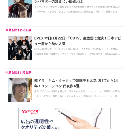
ンバサダーの凄まじい価値とは
セリーヌアンバサダーを務めるBTS V（画像出典：セリーヌ）BTS(防弾少年団)のメ
ンバーVが、トップセレブとしての価値を新たに証明した。1月22日、韓国メディ...
EPEX 本日(1月22日)「CDTV」生放送に出演！日本デビ
ュー前から熱い人気
(写真＝C9エンターテインメント) K-POPボーイズグループEPEX(イーペックス)が、
人気音楽番組『CDTV ライブ！ライブ！(TBS系列)』に生出演する。EPEXは22日
午...
韓ドラ「キム・タック」で韓国中を元気づけてから14
年！ユン・シユン 代表作 6選
今年でデビュー15周年を迎える、日本でも大人気のユン・シユン。2009年にMBCシ
ットコムドラマ『明日に向かってハイキック』で高校生のチョン・ジュニョン役
を...