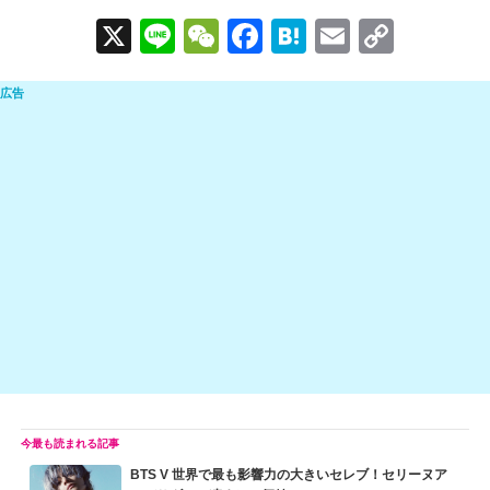
X
Li
W
F
H
E
C
n
e
a
at
m
o
e
C
c
e
ail
p
h
e
n
y
at
b
a
Li
o
n
o
k
k
BTS V 世界で最も影響力の大きいセレブ！セリーヌア