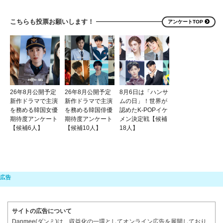
こちらも投票お願いします！
アンケートTOP
26年8月公開予定
26年8月公開予定
8月6日は「ハンサ
新作ドラマで主演
新作ドラマで主演
ムの日」！世界が
を務める韓国女優
を務める韓国俳優
認めたK-POPイケ
期待度アンケート
期待度アンケート
メン決定戦【候補
【候補6人】
【候補10人】
18人】
サイトの広告について
Danmee(ダンミ)は、収益化の一環としてオンライン広告を展開しており