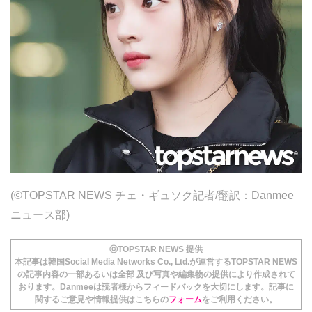
(©TOPSTAR NEWS チェ・ギュソク記者/翻訳：Danmee
ニュース部)
ⓒTOPSTAR NEWS 提供
本記事は韓国Social Media Networks Co., Ltd.が運営するTOPSTAR NEWS
の記事内容の一部あるいは全部 及び写真や編集物の提供により作成されて
おります。Danmeeは読者様からフィードバックを大切にします。記事に
関するご意見や情報提供はこちらの
フォーム
をご利用ください。