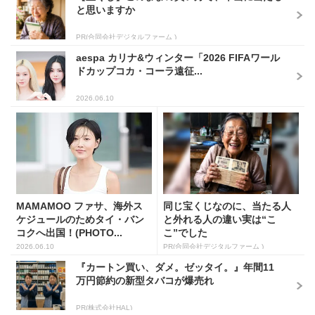
と思いますか
PR(合同会社デジタルファーム )
aespa カリナ&ウィンター「2026 FIFAワール
ドカップコカ・コーラ遠征...
2026.06.10
MAMAMOO ファサ、海外ス
同じ宝くじなのに、当たる人
ケジュールのためタイ・バン
と外れる人の違い実は“こ
コクへ出国！(PHOTO...
こ”でした
2026.06.10
PR(合同会社デジタルファーム )
『カートン買い、ダメ。ゼッタイ。』年間11
万円節約の新型タバコが爆売れ
PR(株式会社HAL)