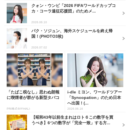
クォン・ウンビ「2026 FIFAワールドカップコ
カ・コーラ遠征応援団」のためメ...
2026.06.10
パク・ソジュン、海外スケジュールを終え帰
国！(PHOTO3枚)
2026.07.02
「たばこ税なし」思わぬ朗報
i-dle ミヨン、ワールドツアー
に喫煙者が群がる新型タバコ
「Syncopation」のため日本
へ出国！(...
PR(株式会社HAL)
2026.06.16
【昭和43年以前生まれはロト６この数字を買
うべき】6つの数字が「完全一致」する方...