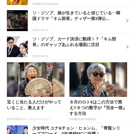
PR(株式会社MURA)
ソ・ジソブ、娘が生きていると信じている･･韓
国ドラマ「キム部長」ティザー第3弾公...
2026.06.17
ソ・ジソブ、カード決済に動揺！？「キム部
長」のギャップあふれる場面に注目
2026.06.11
宝くじ当たる人だけがやって
８月のロト6はこの方法で買
いること、教えます
え!!６つの数字が『完全一致』
する方法
PR(合同会社デジタルファーム )
PR(株式会社MURA)
少女時代 ユナ&チョン・ヒョンム、「青龍シリ
ーズアワード」5年連続MCに抜擢！