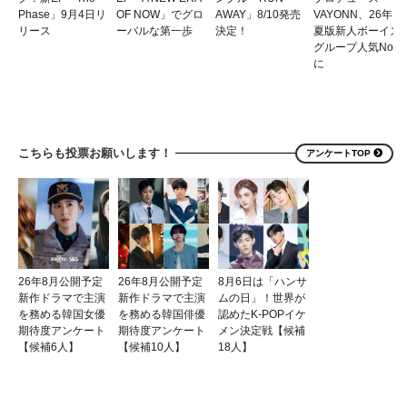
Phase」9月4日リ
OF NOW」でグロ
AWAY」8/10発売
VAYONN、26年
リース
ーバルな第一歩
決定！
夏版新人ボーイズ
グループ人気No.1
に
こちらも投票お願いします！
アンケートTOP
26年8月公開予定
26年8月公開予定
8月6日は「ハンサ
新作ドラマで主演
新作ドラマで主演
ムの日」！世界が
を務める韓国女優
を務める韓国俳優
認めたK-POPイケ
期待度アンケート
期待度アンケート
メン決定戦【候補
【候補6人】
【候補10人】
18人】