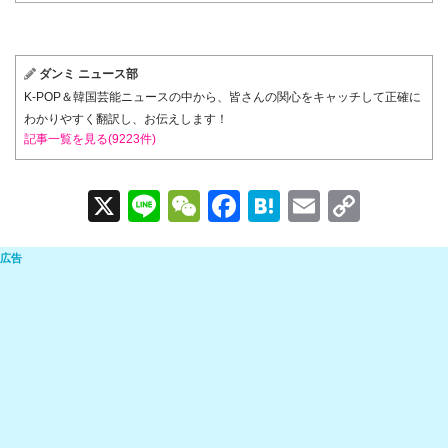
ダンミ ニュース部
K-POP＆韓国芸能ニュースの中から、皆さんの関心をキャッチして正確に
わかりやすく翻訳し、お伝えします！
記事一覧を見る(9223件)
X
Li
W
F
H
E
C
n
e
a
at
m
o
e
C
c
e
ail
p
h
e
n
y
at
b
a
Li
o
n
o
k
k