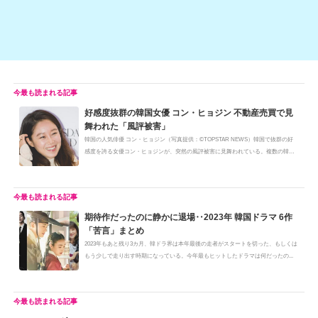
好感度抜群の韓国女優 コン・ヒョジン 不動産売買で見
舞われた「風評被害」
韓国の人気俳優 コン・ヒョジン（写真提供：©TOPSTAR NEWS）韓国で抜群の好
感度を誇る女優コン・ヒョジンが、突然の風評被害に見舞われている。複数の韓国
メ...
期待作だったのに静かに退場‥2023年 韓国ドラマ 6作
「苦言」まとめ
2023年もあと残り3カ月、韓ドラ界は本年最後の走者がスタートを切った、もしくは
もう少しで走り出す時期になっている。今年最もヒットしたドラマは何だったの...