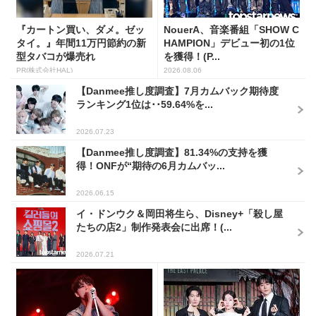
『カートン買い、ダメ。ゼッ
NouerA、音楽番組「SHOW C
タイ。』年間11万円節約の新
HAMPION」デビュー初の1位
型タバコが爆売れ
を獲得！(P...
PR(株式会社HAL)
2026.08.06
【Danmee推し度調査】7月カムバック期待度
ランキング1位は･･59.64%を...
2026.07.23
【Danmee推し度調査】81.34%の支持を獲
得！ONFが“期待の6月カムバッ...
2026.06.15
イ・ドンウク＆岡田将生ら、Disney+「殺し屋
たちの店2」制作発表会に出席！(...
2026.07.21