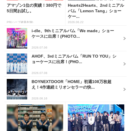
アマゾン1位の実績！380円で
Hearts2Hearts、2ndミニアル
5日間お試し。
バム「Lemon Tang」ショー
ケー...
PR(ハーブ健康本舗)
2026.06.22
i-dle、9thミニアルバム「We made」ショー
ケースに出席！(PHOTO...
2026.07.06
AHOF、3rdミニアルバム「RUN TO YOU」シ
ョーケースに出席！(PHO...
2026.07.08
BOYNEXTDOOR「HOME」初週108万枚超
え！4作連続ミリオンセラーの快...
2026.06.16