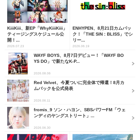
KiiiKiii、新EP「WhyKiiiKiii」
ENHYPEN、8月21日カムバッ
ティージングスケジュール公
ク！「THE SIN : BLISS」でシ
開！...
リー...
2026.07.23
2026.06.19
WAYF BOYS、8月7日デビュー！「WAYF BO
YS DO」で新たなK-P...
2026.08.06
Red Velvet、今夏ついに完全体で帰還！8月カ
ムバックを公式発表
2026.06.11
fromis_9 ソン・ハヨン、SBSパワーFM「ウェ
ンディのヤングストリート」...
2026.06.30