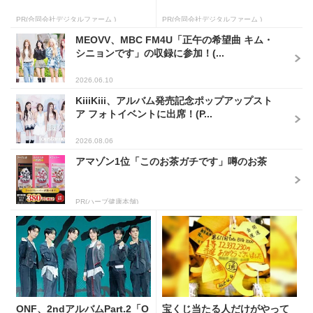
PR(合同会社デジタルファーム )
PR(合同会社デジタルファーム )
MEOVV、MBC FM4U「正午の希望曲 キム・
シニョンです」の収録に参加！(...
2026.06.10
KiiiKiii、アルバム発売記念ポップアップスト
ア フォトイベントに出席！(P...
2026.08.06
アマゾン1位「このお茶ガチです」噂のお茶
PR(ハーブ健康本舗)
ONF、2ndアルバムPart.2「O
宝くじ当たる人だけがやって