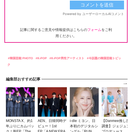
記事に関するご意見や情報提供はこちらの
フォーム
をご利
用ください。
韓国芸能 PHOTO
K-POP
K-POP男性アーティスト
今話題の韓国芸能トピッ
ク
編集部おすすめ記事
MONSTA X、約1
AEN、日韓同時デ
i-dle ミヨン、日
【Danmee推し度
年ぶりにカムバッ
ビュー！1st
本初のデジタルシ
調査】ジェジュン
ク！新EP「The
EP「A NEW ERA
ングル「RUN
プロデュース