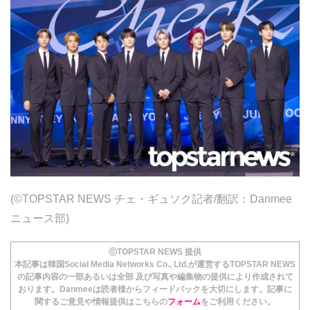
(©TOPSTAR NEWS チェ・ギュソク記者/翻訳：Danmee
ニュース部)
ⓒTOPSTAR NEWS 提供
本記事は韓国Social Media Networks Co., Ltd.が運営するTOPSTAR NEWS
の記事内容の一部あるいは全部 及び写真や編集物の提供により作成されて
おります。Danmeeは読者様からフィードバックを大切にします。記事に
関するご意見や情報提供はこちらの
フォーム
をご利用ください。