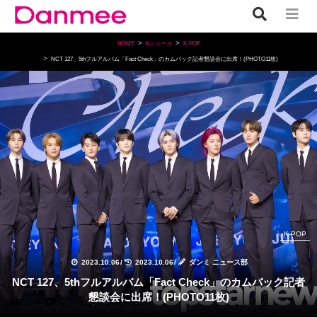
HOME
Kニュース
K-POP
NCT 127、5thフルアルバム「Fact Check」のカムバック記者懇談会に出席！(PHOTO11枚)
K-POP
2023.10.06
/
2023.10.06
/
ダンミ ニュース部
NCT 127、5thフルアルバム「Fact Check」のカムバック記者
懇談会に出席！(PHOTO11枚)