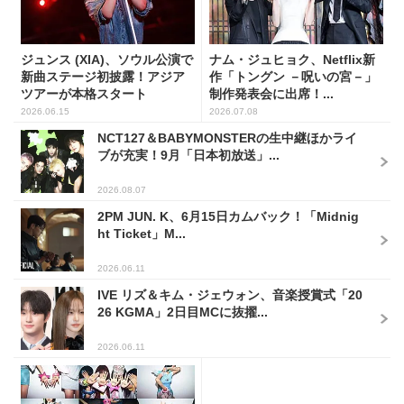
ジュンス (XIA)、ソウル公演で
ナム・ジュヒョク、Netflix新
新曲ステージ初披露！アジア
作「トングン －呪いの宮－」
ツアーが本格スタート
制作発表会に出席！...
2026.06.15
2026.07.08
NCT127＆BABYMONSTERの生中継ほかライ
ブが充実！9月「日本初放送」...
2026.08.07
2PM JUN. K、6月15日カムバック！「Midnig
ht Ticket」M...
2026.06.11
IVE リズ＆キム・ジェウォン、音楽授賞式「20
26 KGMA」2日目MCに抜擢...
2026.06.11