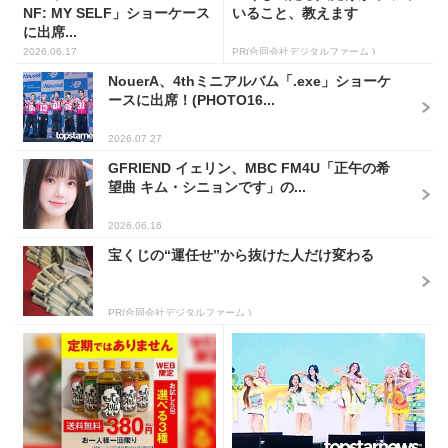
NF: MY SELF」ショーケース
いること、教えます
に出席...
2026.06.17
PR(合同会社デジタルファーム )
NouerA、4thミニアルバム「.exe」ショーケ
ースに出席！(PHOTO16...
2026.07.27
GFRIEND イェリン、MBC FM4U「正午の希
望曲 キム・シニョンです」の...
2026.06.16
宝くじの“運任せ”から抜けた人だけ変わる
PR(合同会社デジタルファーム )