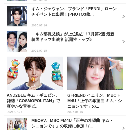
2026.06.24
キム・ジェウォン、ブランド「FENDI」ローン
チイベントに出席！(PHOTO3枚...
2026.07.16
「キム部長父娘」が上位独占！7月第2週 最新
韓国ドラマ出演者 話題性トップ5
2026.07.15
AND2BLE キム・ギュビン、
GFRIEND イェリン、MBC F
雑誌「COSMOPOLITAN」で
M4U「正午の希望曲 キム・シ
爽やかな青春ビ...
ニョンです」の...
2026.07.27
2026.06.16
MEOVV、MBC FM4U「正午の希望曲 キム・
シニョンです」の収録に参加！(...