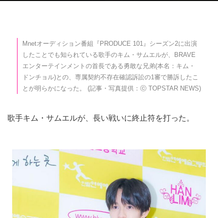
Mnetオーディション番組『PRODUCE 101』シーズン2に出演
したことでも知られている歌手のキム・サムエルが、BRAVE
エンターテインメントの首長である勇敢な兄弟(本名：キム・
ドンチョル)との、専属契約不存在確認訴訟の1審で勝訴したこ
とが明らかになった。 (記事・写真提供：ⓒ TOPSTAR NEWS)
歌手キム・サムエルが、長い戦いに終止符を打った。