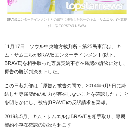
BRAVEエンターテインメントとの裁判に勝訴した歌手のキム・サムエル。(写真提
供：ⓒ TOPSTAR NEWS)
11月17日、ソウル中央地方裁判所・第25民事部は、キ
ム・サムエルがBRAVEエンターテインメント(以下、
BRAVE)を相手取った専属契約不存在確認の訴訟に対し、
原告の勝訴判決を下した。
この日裁判部は「原告と被告の間で、2014年6月9日に締
結した専属契約の効力が存在しないことを確認した」こと
を明らかにし、被告(BRAVE)の反訴請求を棄却。
2019年5月、キム・サムエルはBRAVEを相手取り、専属
契約不存在確認の訴訟を起こす。