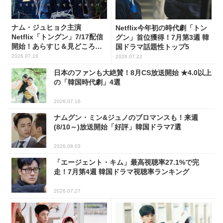
ナム・ジュヒョク主演
Netflix今年初の時代劇「トン
Netflix「トングン」7/17配信
グン」首位獲得！7月第3週 韓
開始！あらすじ＆見どころを
国ドラマ話題性トップ5
チェック
2026.07.16
2026.07.22
日本のファンも大絶賛！8月CS放送開始 ★4.0以上
の「韓国時代劇」4選
2026.07.16
ナムグン・ミン&ジュノのブロマンスも！来週
(8/10～)放送開始「好評」韓国ドラマ7選
2026.08.03
「エージェント・キム」最高視聴率27.1%で完
走！7月第4週 韓国ドラマ視聴率ランキング
2026.07.27