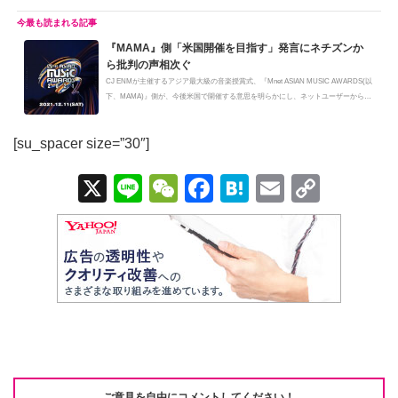
『MAMA』側「米国開催を目指す」発言にネチズンか
ら批判の声相次ぐ
CJ ENMが主催するアジア最大級の音楽授賞式、『Mnet ASIAN MUSIC AWARDS(以
下、MAMA)』側が、今後米国で開催する意思を明らかにし、ネットユーザーからの
批判...
[su_spacer size=”30″]
X
Li
W
F
H
E
C
n
e
a
at
m
o
e
C
c
e
ail
p
h
e
n
y
at
b
a
Li
o
n
o
k
k
ご意見を自由にコメントしてください！