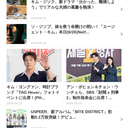
キム・ジソク、新ドラマ「分かった、離婚しよ
う」でリアルな夫婦の葛藤を熱演！
2026.08.04
ソ・ジソブ、娘を救う命懸けの戦い！「エージ
ェント・キム」本日(6/26)Netf...
2026.06.26
キム・ヨングァン、時計ブラ
アン・ボヒョン＆チョン・ウ
ンド「TAG Heuer」フォトイ
ンチェら、SBS「財閥 x 刑事
ベントに出席！(PH...
2」制作発表会に出席！...
2026.06.12
2026.08.04
USPEER、新アルバム「BITE DISTRICT」初
動5.2万枚突破！デビュ...