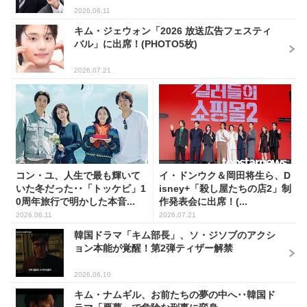
2026.06.11
キム・ジェウォン「2026 放送広告フェスティ
バル」に出席！(PHOTO5枚)
2026.07.21
コン・ユ、人生で最も輝いて
イ・ドンウク＆岡田将生ら、D
いた冬だった･･「トッケビ」1
isney+「殺し屋たちの店2」制
0周年旅行で明かした本音...
作発表会に出席！(...
2026.06.11
2026.07.21
韓国ドラマ「キム部長」、ソ・ジソブのアクシ
ョン本能が覚醒！第2弾ティザー解禁
2026.06.10
キム・ナムギル、お前たちの夢の中へ･･韓国ド