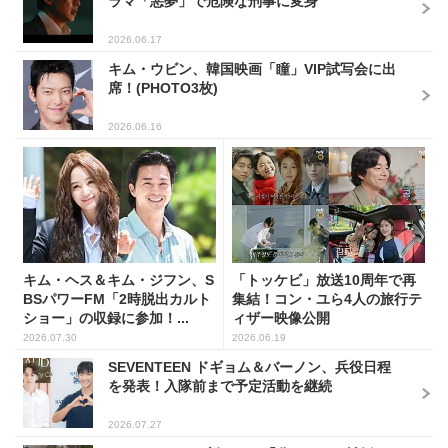
ラマ「悪夢」で危険な刑事に変身
2026.06.17
キム・ウビン、韓国映画「瞳」VIP試写会に出
席！(PHOTO3枚)
2026.06.16
キム・ヘス＆キム・ジフン、S
「トッケビ」放送10周年で再
BSパワーFM「2時脱出カルト
集結！コン・ユら4人の旅行テ
ショー」の収録に参加！...
ィザー映像公開
2026.07.30
2026.06.19
SEVENTEEN ドギョム＆バーノン、兵役日程
を発表！入隊前まで予定活動を継続
2026.07.27