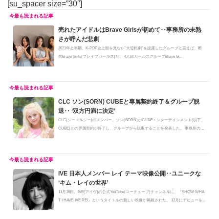
[su_spacer size=”30″]
売れたアイドルはBrave Girlsが初めて･･事務所の未熟
さが呼んだ悲劇
2021年上半期、K-POP史上類を見ない"大逆転劇"を披露したグループと言えば、断
然Brave Girls(ブレイブガールズ)だ。 4人組ガールズグループBrave G...
CLC ソン(SORN) CUBEと専属契約終了＆グループ脱
退‥ ‘双方円満に決定’
CLC(シーエルシー)のメンバー、ソン(SORN)がCUBEエンターテインメント(以下、
CUBE)との専属契約が終了し、グループから脱退することを発表した。 事務所の
専...
IVE 日本人メンバー レイ テーマ映像公開‥ユニークな
‘キム・レイの世界’
11月16日、IVE(アイヴ)の公式YouTube(ユーチューブ)チャンネルに、『SHOW WHA
T I HAVE‐IVE REI』というタイトルの新しい映像が掲載された。 12月にデビューを...