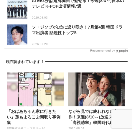
ATEEZが話題沸騰曲で魅せる！今週(8/3～)日本の
テレビ K-POP出演情報7選
2026.08.03
ソ・ジソブが1位に返り咲き！7月第4週 韓国ドラ
マ出演者 話題性トップ5
2026.07.29
Recommended by
現在読まれています！
「おばあちゃん家に行きた
ながら見では終われない名
い」孫もよろこぶ間取り事例
作！来週(8/10～)放送スタート
集
「高視聴率」韓国時代劇...
PR(株式会社ウェブサポート)
2026.08.04