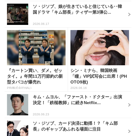
ソ・ジソブ、娘が生きていると信じている･･韓
国ドラマ「キム部長」ティザー第3弾公...
2026.06.17
『カートン買い、ダメ。ゼッ
シン・ミナら、韓国映画
タイ。』年間11万円節約の新
「瞳」VIP試写会に出席！(PH
型タバコが爆売れ
OTO9枚)
PR(株式会社HAL)
2026.06.16
キム・ムヨル、「ファースト・ドクター」出演
決定！「鉄槌教師」に続きNetflix...
2026.06.23
ソ・ジソブ、カード決済に動揺！？「キム部
長」のギャップあふれる場面に注目