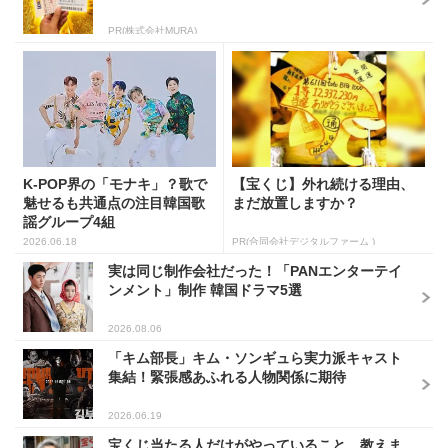
PR(株式会社MURA)
K-POP界の「モナキ」？歌で
【宝くじ】外れ続ける理由、
魅せるも共通点の注目韓国歌
まだ放置しますか？
謡グループ4組
2026.06.18
PR(合同会社デジタルファーム )
実は同じ制作会社だった！「PANエンターテイ
ンメント」制作 韓国ドラマ5選
2026.08.06
「キム部長」キム・ソンギュら実力派キャスト
集結！緊張感あふれる人物関係に期待
2026.06.19
宝くじ当たる人だけがやっていること、教えま