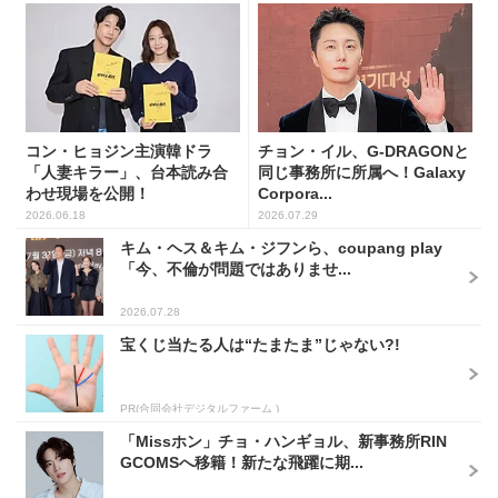
コン・ヒョジン主演韓ドラ
チョン・イル、G-DRAGONと
「人妻キラー」、台本読み合
同じ事務所に所属へ！Galaxy
わせ現場を公開！
Corpora...
2026.06.18
2026.07.29
キム・ヘス＆キム・ジフンら、coupang play
「今、不倫が問題ではありませ...
2026.07.28
宝くじ当たる人は“たまたま”じゃない?!
PR(合同会社デジタルファーム )
「Missホン」チョ・ハンギョル、新事務所RIN
GCOMSへ移籍！新たな飛躍に期...