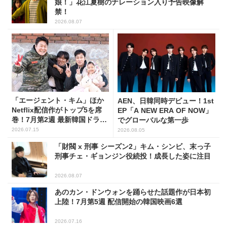
娘！」花江夏樹のナレーション入り予告映像解
禁！
2026.08.07
「エージェント・キム」ほか
AEN、日韓同時デビュー！1st
Netflix配信作がトップ5を席
EP「A NEW ERA OF NOW」
巻！7月第2週 最新韓国ドラマ
でグローバルな第一歩
話題性1位～5位
2026.07.15
2026.08.05
「財閥 x 刑事 シーズン2」キム・シンビ、末っ子
刑事チェ・ギョンジン役続投！成長した姿に注目
2026.08.07
あのカン・ドンウォンを踊らせた話題作が日本初
上陸！7月第5週 配信開始の韓国映画6選
2026.07.16