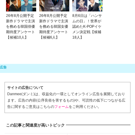
26年8月公開予定
26年8月公開予定
8月6日は「ハンサ
新作ドラマで主演
新作ドラマで主演
ムの日」！世界が
を務める韓国俳優
を務める韓国女優
認めたK-POPイケ
期待度アンケート
期待度アンケート
メン決定戦【候補
【候補10人】
【候補6人】
18人】
サイトの広告について
Danmee(ダンミ)は、収益化の一環としてオンライン広告を展開しており
ます。広告の内容(公序良俗を害するもの)や、可読性の低下につながる広
告に関するご意見はこちらの
フォーム
をご利用ください。
この記事と関連度が高いトピック