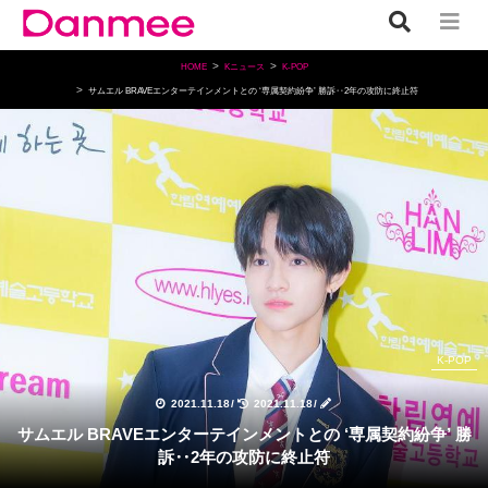
HOME
Kニュース
K-POP
サムエル BRAVEエンターテインメントとの ‘専属契約紛争’ 勝訴‥2年の攻防に終止符
K-POP
2021.11.18
/
2021.11.18
/
サムエル BRAVEエンターテインメントとの ‘専属契約紛争’ 勝
訴‥2年の攻防に終止符