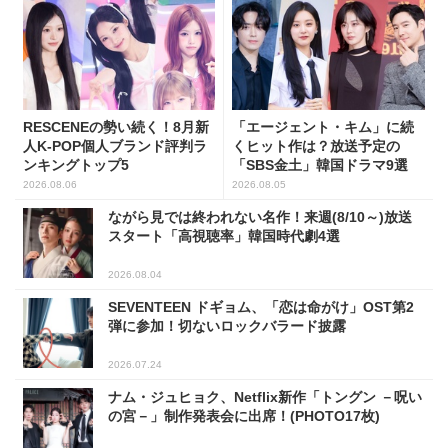
RESCENEの勢い続く！8月新
「エージェント・キム」に続
人K-POP個人ブランド評判ラ
くヒット作は？放送予定の
ンキングトップ5
「SBS金土」韓国ドラマ9選
2026.08.06
2026.08.05
ながら見では終われない名作！来週(8/10～)放送
スタート「高視聴率」韓国時代劇4選
2026.08.04
SEVENTEEN ドギョム、「恋は命がけ」OST第2
弾に参加！切ないロックバラード披露
2026.07.24
ナム・ジュヒョク、Netflix新作「トングン －呪い
の宮－」制作発表会に出席！(PHOTO17枚)