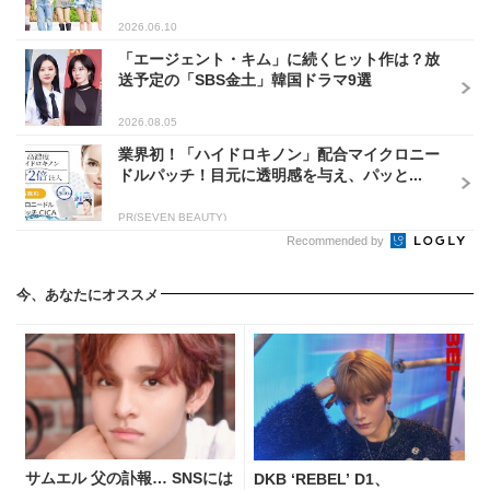
2026.06.10
「エージェント・キム」に続くヒット作は？放
送予定の「SBS金土」韓国ドラマ9選
2026.08.05
業界初！「ハイドロキノン」配合マイクロニー
ドルパッチ！目元に透明感を与え、パッと...
PR(SEVEN BEAUTY)
Recommended by
今、あなたにオススメ
サムエル 父の訃報… SNSには
DKB ‘REBEL’ D1、