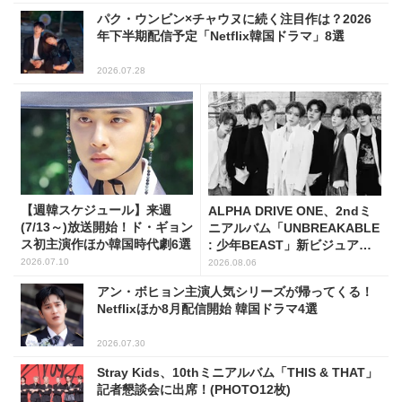
パク・ウンビン×チャウヌに続く注目作は？2026
年下半期配信予定「Netflix韓国ドラマ」8選
2026.07.28
【週韓スケジュール】来週
ALPHA DRIVE ONE、2ndミ
(7/13～)放送開始！ド・ギョン
ニアルバム「UNBREAKABLE
ス初主演作ほか韓国時代劇6選
: 少年BEAST」新ビジュアル
解禁！
2026.07.10
2026.08.06
アン・ボヒョン主演人気シリーズが帰ってくる！
Netflixほか8月配信開始 韓国ドラマ4選
2026.07.30
Stray Kids、10thミニアルバム「THIS & THAT」
記者懇談会に出席！(PHOTO12枚)