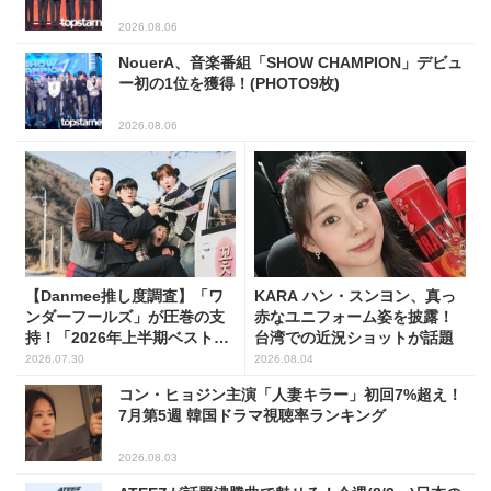
2026.08.06
NouerA、音楽番組「SHOW CHAMPION」デビュ
ー初の1位を獲得！(PHOTO9枚)
2026.08.06
【Danmee推し度調査】「ワ
KARA ハン・スンヨン、真っ
ンダーフールズ」が圧巻の支
赤なユニフォーム姿を披露！
持！「2026年上半期ベスト・
台湾での近況ショットが話題
オブ・韓国ドラマ」1位に輝く
2026.07.30
2026.08.04
コン・ヒョジン主演「人妻キラー」初回7%超え！
7月第5週 韓国ドラマ視聴率ランキング
2026.08.03