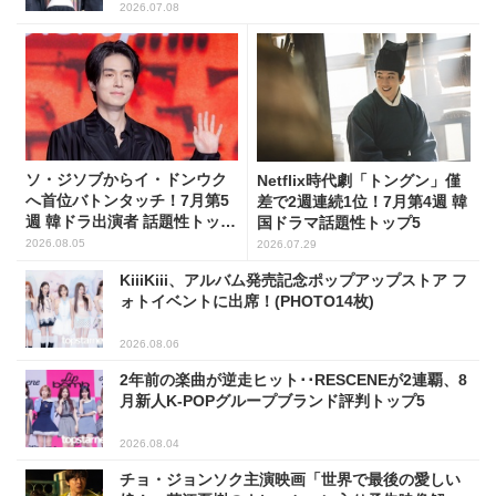
2026.07.08
ソ・ジソブからイ・ドンウク
Netflix時代劇「トングン」僅
へ首位バトンタッチ！7月第5
差で2週連続1位！7月第4週 韓
週 韓ドラ出演者 話題性トップ
国ドラマ話題性トップ5
5
2026.08.05
2026.07.29
KiiiKiii、アルバム発売記念ポップアップストア フ
ォトイベントに出席！(PHOTO14枚)
2026.08.06
2年前の楽曲が逆走ヒット･･RESCENEが2連覇、8
月新人K-POPグループブランド評判トップ5
2026.08.04
チョ・ジョンソク主演映画「世界で最後の愛しい