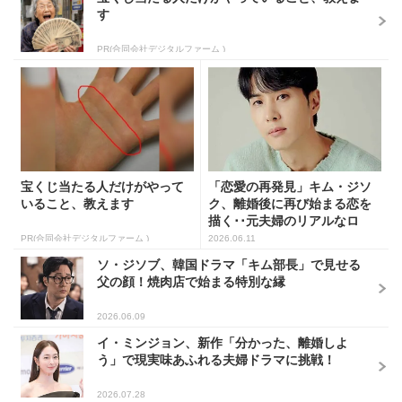
す
PR(合同会社デジタルファーム )
宝くじ当たる人だけがやって
「恋愛の再発見」キム・ジソ
いること、教えます
ク、離婚後に再び始まる恋を
描く･･元夫婦のリアルなロ
マ...
PR(合同会社デジタルファーム )
2026.06.11
ソ・ジソブ、韓国ドラマ「キム部長」で見せる
父の顔！焼肉店で始まる特別な縁
2026.06.09
イ・ミンジョン、新作「分かった、離婚しよ
う」で現実味あふれる夫婦ドラマに挑戦！
2026.07.28