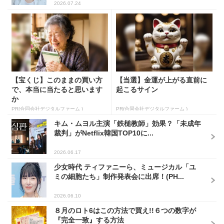
2026.07.24
【宝くじ】このままの買い方
【当選】金運が上がる直前に
で、本当に当たると思います
起こるサイン
か
PR(合同会社デジタルファーム )
PR(合同会社デジタルファーム )
キム・ムヨル主演「鉄槌教師」効果？「未成年
裁判」がNetflix韓国TOP10に...
2026.06.17
少女時代 ティファニーら、ミュージカル「ユ
ミの細胞たち」制作発表会に出席！(PH...
2026.06.10
８月のロト6はこの方法で買え!!６つの数字が
『完全一致』する方法