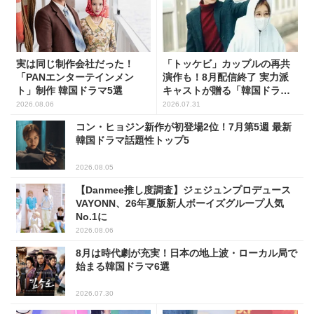
実は同じ制作会社だった！
「トッケビ」カップルの再共
「PANエンターテインメン
演作も！8月配信終了 実力派
ト」制作 韓国ドラマ5選
キャストが贈る「韓国ドラ
マ」5選
2026.08.06
2026.07.31
コン・ヒョジン新作が初登場2位！7月第5週 最新
韓国ドラマ話題性トップ5
2026.08.05
【Danmee推し度調査】ジェジュンプロデュース
VAYONN、26年夏版新人ボーイズグループ人気
No.1に
2026.08.06
8月は時代劇が充実！日本の地上波・ローカル局で
始まる韓国ドラマ6選
2026.07.30