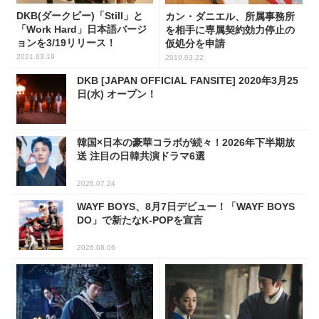
DKB(ダークビー)「Still」と
カン・ダニエル、所属事務所
「Work Hard」日本語バージ
を相手に専属契約効力停止の
ョンを3/19リリース！
仮処分を申請
2021.03.19
2019.03.22
DKB [JAPAN OFFICIAL FANSITE] 2020年3月25
日(水) オープン！
韓国×日本の豪華コラボが続々！2026年下半期放
送 注目の日韓共演ドラマ6選
2026.07.24
WAYF BOYS、8月7日デビュー！「WAYF BOYS
DO」で新たなK-POPを宣言
2026.08.06