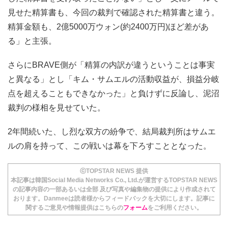
見せた精算書も、今回の裁判で確認された精算書と違う。
精算金額も、2億5000万ウォン(約2400万円)ほど差があ
る」と主張。
さらにBRAVE側が「精算の内訳が違うということは事実
と異なる」とし「キム・サムエルの活動収益が、損益分岐
点を超えることもできなかった」と負けずに反論し、泥沼
裁判の様相を見せていた。
2年間続いた、し烈な双方の紛争で、結局裁判所はサムエ
ルの肩を持って、この戦いは幕を下ろすこととなった。
ⓒTOPSTAR NEWS 提供
本記事は韓国Social Media Networks Co., Ltd.が運営するTOPSTAR NEWS
の記事内容の一部あるいは全部 及び写真や編集物の提供により作成されて
おります。Danmeeは読者様からフィードバックを大切にします。記事に
関するご意見や情報提供はこちらの
フォーム
をご利用ください。