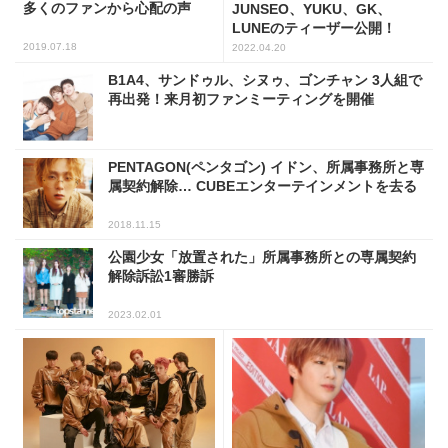
多くのファンから心配の声
JUNSEO、YUKU、GK、
LUNEのティーザー公開！
2019.07.18
2022.04.20
B1A4、サンドゥル、シヌゥ、ゴンチャン 3人組で
再出発！来月初ファンミーティングを開催
PENTAGON(ペンタゴン) イドン、所属事務所と専
属契約解除… CUBEエンターテインメントを去る
2018.11.15
公園少女「放置された」所属事務所との専属契約
解除訴訟1審勝訴
2023.02.01