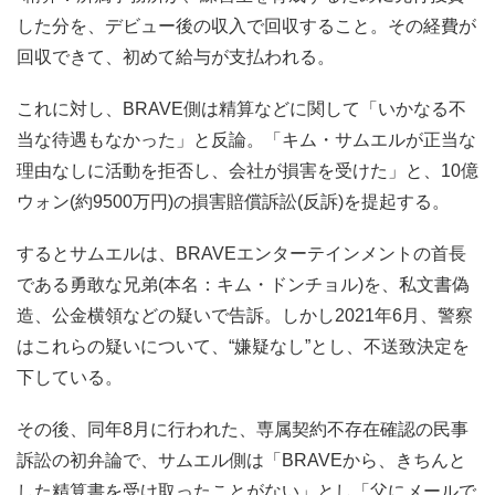
した分を、デビュー後の収入で回収すること。その経費が
回収できて、初めて給与が支払われる。
これに対し、BRAVE側は精算などに関して「いかなる不
当な待遇もなかった」と反論。「キム・サムエルが正当な
理由なしに活動を拒否し、会社が損害を受けた」と、10億
ウォン(約9500万円)の損害賠償訴訟(反訴)を提起する。
するとサムエルは、BRAVEエンターテインメントの首長
である勇敢な兄弟(本名：キム・ドンチョル)を、私文書偽
造、公金横領などの疑いで告訴。しかし2021年6月、警察
はこれらの疑いについて、“嫌疑なし”とし、不送致決定を
下している。
その後、同年8月に行われた、専属契約不存在確認の民事
訴訟の初弁論で、サムエル側は「BRAVEから、きちんと
した精算書を受け取ったことがない」とし「父にメールで