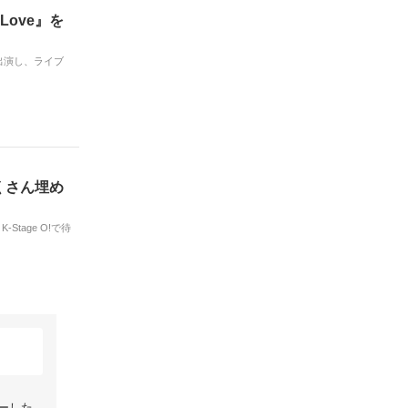
 Love』を
に出演し、ライブ
くさん埋め
Stage O!で待
ューした