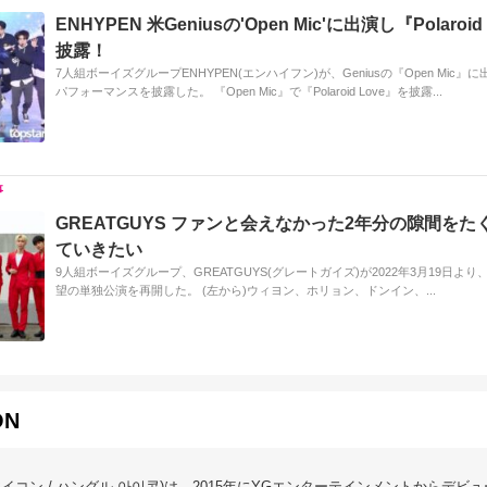
ENHYPEN 米Geniusの'Open Mic'に出演し『Polaroid
披露！
7人組ボーイズグループENHYPEN(エンハイフン)が、Geniusの『Open Mic』
パフォーマンスを披露した。 『Open Mic』で『Polaroid Love』を披露...
GREATGUYS ファンと会えなかった2年分の隙間をた
ていきたい
9人組ボーイズグループ、GREATGUYS(グレートガイズ)が2022年3月19日より、K-
望の単独公演を再開した。 (左から)ウィヨン、ホリョン、ドンイン、...
ON
(アイコン / ハングル 아이콘)は、2015年にYGエンターテインメントからデビ