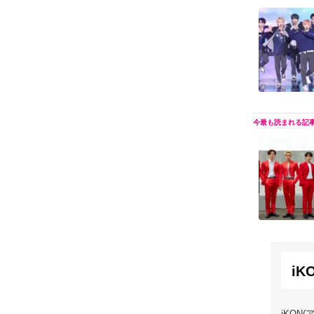
iK
iKON