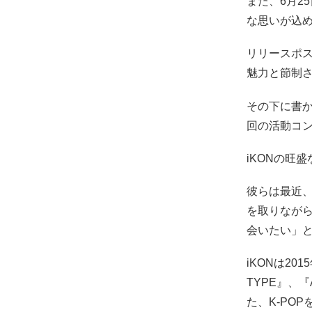
また、6月2
な思いが込
リリースポス
魅力と節制
その下に書か
回の活動コ
iKONの旺
彼らは最近
を取りながら
会いたい」
iKONは20
TYPE』、
た、K-PO