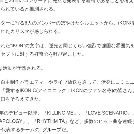
5日と26日のコンサートに先立ち発表する新譜であることを考
められていると推測される。
ターに写る6人のメンバーのぼやけたシルエットから、iKON
されたカリスマが感じられる。
れた”iKON”の文字は、逆光と同じくらい強烈で強固な雰囲気
ンセプトに対する好奇心を呼び起こした。
盛な活動が予想される。
、自主制作バラエティーやライブ放送を通して、活発にコミュ
「愛するiKONIC(アイコニック：iKONのファン名称)の皆さ
と口をそろえてきた。
15年のデビュー以降、『KILLING ME』、『LOVE SCENARIO
『APOLOGY』、『RHYTHM TA』など、多数のヒット曲を連
Pを代表するチームの1グループだ。