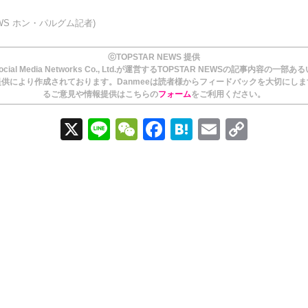
NEWS ホン・パルグム記者)
ⓒTOPSTAR NEWS 提供
ial Media Networks Co., Ltd.が運営するTOPSTAR NEWSの記事内容の一部
供により作成されております。Danmeeは読者様からフィードバックを大切にし
るご意見や情報提供はこちらの
フォーム
をご利用ください。
X
Li
W
F
H
E
C
n
e
a
at
m
o
e
C
c
e
ail
p
h
e
n
y
at
b
a
Li
o
n
o
k
k