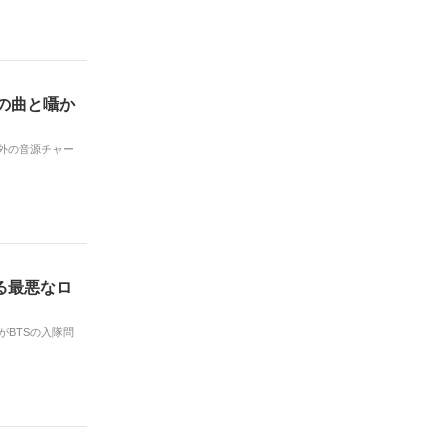
最後の曲と囁か
内外の音源チャー
る最悪なロ
がBTSの入隊問