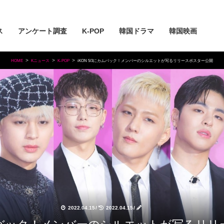
ス
アンケート調査
K-POP
韓国ドラマ
韓国映画
HOME
Kニュース
K-POP
iKON 5/3にカムバック！メンバーのシルエットが写るリリースポスター公開
2022.04.15
/
2022.04.15
/