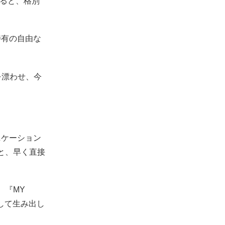
えると、格別
特有の自由な
を漂わせ、今
ニケーション
んと、早く直接
』、『MY
続して生み出し