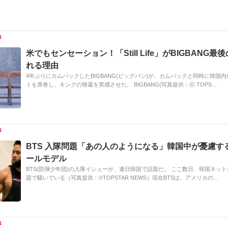
米でもセンセーション！「Still Life」がBIGBANG
れる理由
4年ぶりにカムバックしたBIGBANG(ビッグバン)が、カムバックと同時に韓国
トを席巻し、キングの帰還を実感させた。 BIGBANG(写真提供：ⓒ TOPS...
BTS 入隊問題「あの人のようになる」韓国中が憂慮す
ールモデル
BTS(防弾少年団)の入隊イシューが、連日韓国で話題だ。 ここ数日、韓国ネット
題で騒いでいる（写真提供：©TOPSTAR NEWS）現在BTSは、アメリカの...