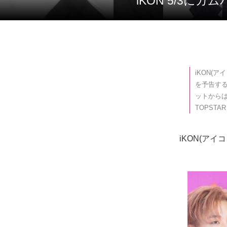
iKON 5/3
iKON(
を予告す
ットからは
TOPSTAR
iKON(ア