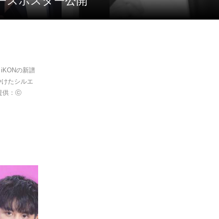
リースポスター公開
iKONの新譜
やけたシルエ
提供：ⓒ