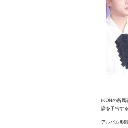
iKONの所
譜を予告す
アルバム形態