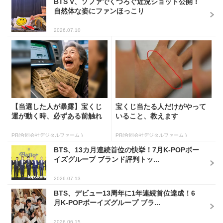
BTS V、ソファでくつろぐ近況ショット公開！
自然体な姿にファンほっこり
2026.07.10
【当選した人が暴露】宝くじ
宝くじ当たる人だけがやって
運が動く時、必ずある前触れ
いること、教えます
PR(合同会社デジタルファーム )
PR(合同会社デジタルファーム )
BTS、13カ月連続首位の快挙！7月K-POPボー
イズグループ ブランド評判トッ...
2026.07.13
BTS、デビュー13周年に1年連続首位達成！6
月K-POPボーイズグループ ブラ...
2026.06.15