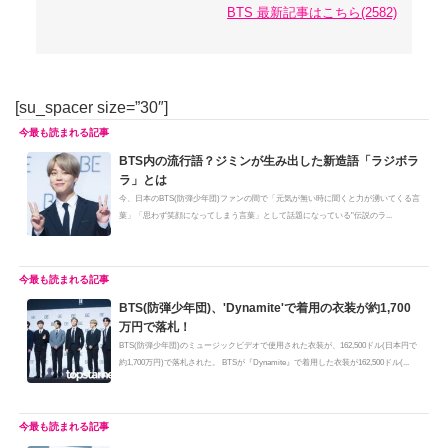
BTS 最新記事はこちら(2582)
[su_spacer size=”30″]
BTS内の流行語？ジミンが生み出した新造語「ラジボラ
ラ」とは
今、日本のBTS(防弾少年団)ファンの間で「元気が無い時に聞くと力が湧いてくる言
葉」「思わず笑顔になってしまう言葉」として話題になっている"伝説のラ...
BTS(防弾少年団)、'Dynamite'で着用の衣装が約1,700
万円で落札！
BTS(防弾少年団)のミュージックビデオで使用された衣装が、162,500ドル(日本円で
約1,700万円)で落札された。 BTSが『Dynamite』で着用した衣装が162,500ドル(...