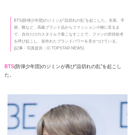
BTS(防弾少年団)のジミンが”品切れの乱”を起こした。衣装、手
袋、靴など、高級ブランド品からファッション小物に至るま
で、自分だけのスタイルで着こなすことで、ファンの所持欲求
を呼び起こし、並外れたブランドパワーを見せつけている。
(記事・写真提供：ⓒ TOPSTAR NEWS)
BTS
(防弾少年団)のジミンが再び”品切れの乱”を起こし
た。