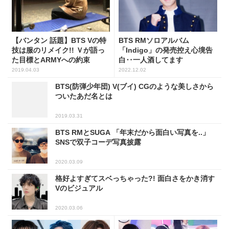
【バンタン 話題】BTS Vの特
BTS RMソロアルバム
技は服のリメイク!! Ｖが語っ
「Indigo」の発売控え心境告
た目標とARMYへの約束
白‥一人酒してます
2019.04.03
2022.12.02
BTS(防弾少年団) V(ブイ) CGのような美しさから
ついたあだ名とは
2019.03.31
BTS RMとSUGA 「年末だから面白い写真を..」
SNSで双子コーデ写真披露
2020.03.09
格好よすぎてスベっちゃった?! 面白さをかき消す
Vのビジュアル
2020.03.06