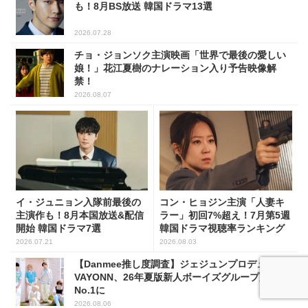
も！8月BS放送 韓国ドラマ13選
2026.07.28
チョ・ジョンソク主演映画「世界で最後の愛しい
娘！」花江夏樹のナレーション入り予告映像解
禁！
2026.08.07
イ・ジュニョン入隊前最後の
コン・ヒョジン主演「人妻キ
主演作も！8月本国放送&配信
ラー」初回7%超え！7月第5週
開始 韓国ドラマ7選
韓国ドラマ視聴率ランキング
2026.07.21
2026.08.03
【Danmee推し度調査】ジェジュンプロデュース
VAYONN、26年夏版新人ボーイズグループ人気
No.1に
2026.08.06