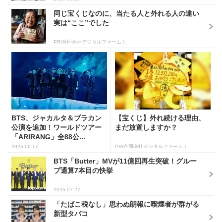
同じ宝くじなのに、当たる人と外れる人の違い
実は“ここ”でした
PR(合同会社デジタルファーム )
BTS、ジャカルタ＆ブラカン
【宝くじ】外れ続ける理由、
公演を追加！ワールドツアー
まだ放置しますか？
「ARIRANG」全88公...
2026.06.17
PR(合同会社デジタルファーム )
BTS「Butter」MVが11億回再生突破！グルー
プ通算7本目の快挙
2026.07.27
「たばこ税なし」思わぬ朗報に喫煙者が群がる
新型タバコ