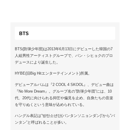
BTS
BTS(防弾少年団)は2013年6月13日にデビューした韓国の7
人組男性アーティストグループで、パン・シヒョクのプロ
デュースにより誕生した。
HYBE(旧Big Hitエンターテインメント)所属。
デビューアルバムは『2 COOL 4 SKOOL』、デビュー曲は
『No More Dream』。グループ名の”防弾少年団”には、10
代、20代に向けられる抑圧や偏見を止め、自身たちの音楽
を守りぬくという意味が込められている。
ハングル表記は”방탄소년단(バンタンソニョンダン)”から”バ
ンタン”と呼ばれることが多い。