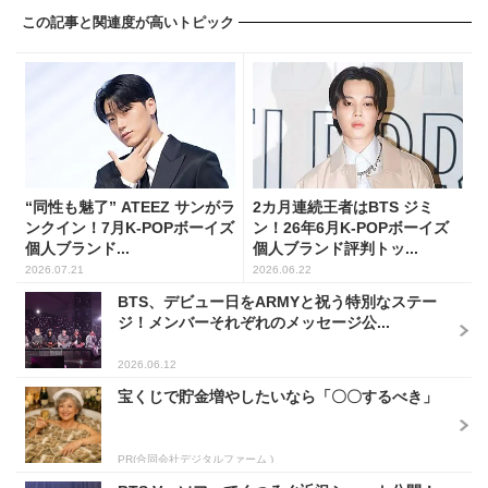
この記事と関連度が高いトピック
“同性も魅了” ATEEZ サンがラ
2カ月連続王者はBTS ジミ
ンクイン！7月K-POPボーイズ
ン！26年6月K-POPボーイズ
個人ブランド...
個人ブランド評判トッ...
2026.07.21
2026.06.22
BTS、デビュー日をARMYと祝う特別なステー
ジ！メンバーそれぞれのメッセージ公...
2026.06.12
宝くじで貯金増やしたいなら「〇〇するべき」
PR(合同会社デジタルファーム )