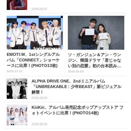
2026.08.07
EMOTI:M、1stシングルアル
ソ・ガンジュン＆アン・ウン
バム「CONNECT」ショーケ
ジン、韓国ドラマ「君じゃな
ースに出席！(PHOTO13枚)
い別の恋愛」初の台本読み合
わせで抜群のケミ
2026.07.31
2026.08.05
ALPHA DRIVE ONE、2ndミニアルバム
「UNBREAKABLE : 少年BEAST」新ビジュアル
解禁！
2026.08.06
KiiiKiii、アルバム発売記念ポップアップストア フ
ォトイベントに出席！(PHOTO14枚)
2026.08.06