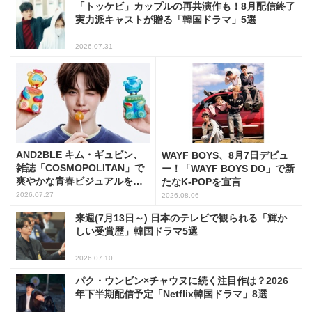
「トッケビ」カップルの再共演作も！8月配信終了
実力派キャストが贈る「韓国ドラマ」5選
2026.07.31
AND2BLE キム・ギュビン、
WAYF BOYS、8月7日デビュ
雑誌「COSMOPOLITAN」で
ー！「WAYF BOYS DO」で新
爽やかな青春ビジュアルを披
たなK-POPを宣言
露
2026.07.27
2026.08.06
来週(7月13日～) 日本のテレビで観られる「輝か
しい受賞歴」韓国ドラマ5選
2026.07.10
パク・ウンビン×チャウヌに続く注目作は？2026
年下半期配信予定「Netflix韓国ドラマ」8選