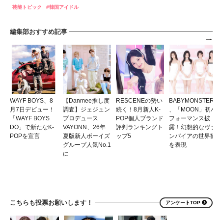
芸能トピック
韓国アイドル
編集部おすすめ記事
WAYF BOYS、8
【Danmee推し度
RESCENEの勢い
BABYMONSTER
月7日デビュー！
調査】ジェジュン
続く！8月新人K-
、「MOON」初パ
「WAYF BOYS
プロデュース
POP個人ブランド
フォーマンス披
DO」で新たなK-
VAYONN、26年
評判ランキングト
露！幻想的なヴァ
POPを宣言
夏版新人ボーイズ
ップ5
ンパイアの世界観
グループ人気No.1
を表現
に
こちらも投票お願いします！
アンケートTOP