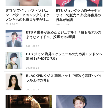
BTS V(ブイ)、パク・ソジュ
BTS ジョングクの帽子を中古
ン、パク・ヒョンシクらイケ
サイトで販売？ 外交部職員の
メンたちのお茶目な姿がネッ
行為が物議
ト上で話題
2019.04.01
2022.10.19
BTS V 世界が認めたビジュアル！「最もモデルの
ようなアイドル」投票で1位獲得
2021.07.20
BTS ジミン 海外スケジュールのため英ロンドンへ
出国！(PHOTO 7枚)
2023.05.24
BLACKPINK ジス 韓国ネットで相次ぐ悪評‥バイ
ラル工作の噂も
2021.10.18