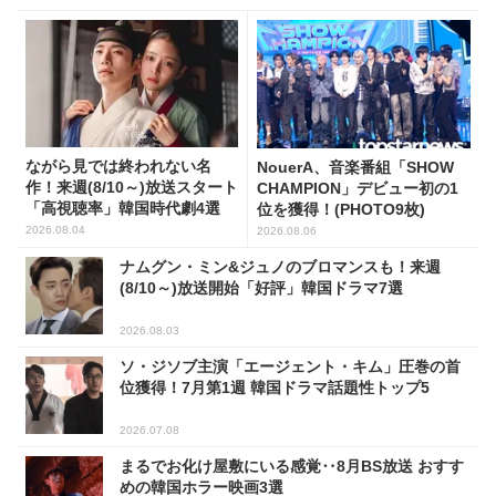
ながら見では終われない名
NouerA、音楽番組「SHOW
作！来週(8/10～)放送スタート
CHAMPION」デビュー初の1
「高視聴率」韓国時代劇4選
位を獲得！(PHOTO9枚)
2026.08.04
2026.08.06
ナムグン・ミン&ジュノのブロマンスも！来週
(8/10～)放送開始「好評」韓国ドラマ7選
2026.08.03
ソ・ジソブ主演「エージェント・キム」圧巻の首
位獲得！7月第1週 韓国ドラマ話題性トップ5
2026.07.08
まるでお化け屋敷にいる感覚‥8月BS放送 おすす
めの韓国ホラー映画3選