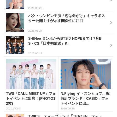
2026.06.26
パク・ウンビン主演「恋は命がけ」キャラポス
ター公開！手が示す関係性に注目
2026.06.24
SHINee ミンホからBTS J-HOPEまで！7月B
S・CS「日本初放送」K...
2026.06.12
TWS「CALL MEET UP」フォ
N.Flying イ・スンヒョプ、腕
トイベントに出席！(PHOTO1
時計ブランド「CASIO」フォ
2枚)
トイベントに出...
2026.07.30
2026.06.26
TWICE、ティーブランド「TEAZEN」フォト