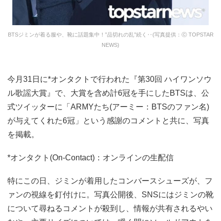
BTSジミンが着る服や、靴に話題集中！”品切れの乱”続く‥(写真提供：ⓒ TOPSTAR
NEWS)
今月31日に*オンタクトで行われた『第30回 ハイワンソウ
ル歌謡大賞』で、大賞を含め計6冠を手にしたBTSは、公
式ツイッターに「ARMYたち(アーミー：BTSのファン名)
が与えてくれた6冠」という感謝のコメントと共に、写真
を掲載。
*オンタクト(On-Contact)：オンラインの生配信
特にこの日、ジミンが着用したコンバースシューズが、フ
ァンの視線を釘付けに。写真公開後、SNSにはジミンの靴
について尋ねるコメントが殺到し、情報が共有されるやい