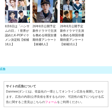
8月6日は「ハンサ
26年8月公開予定
26年8月公開予定
ムの日」！世界が
新作ドラマで主演
新作ドラマで主演
認めたK-POPイケ
を務める韓国女優
を務める韓国俳優
メン決定戦【候補
期待度アンケート
期待度アンケート
18人】
【候補6人】
【候補10人】
サイトの広告について
Danmee(ダンミ)は、収益化の一環としてオンライン広告を展開しており
ます。広告の内容(公序良俗を害するもの)や、可読性の低下につながる広
告に関するご意見はこちらの
フォーム
をご利用ください。