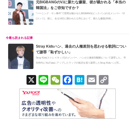
元BIGBANGのV.Iに新たな嫌疑、彼が裁かれる「本当の
韓国法」をご存知ですか？
"バーニング・サン事件"で世間を騒がせたBIGBANG(ビックバン)の元メンバー・V.I
(スンリ)。彼に、去る14日に開かれた公判において、新たな嫌疑(特殊...
Stray Kidsハン、過去の人種差別を思わせる歌詞につい
て謝罪「恥ずかしい」
Stray Kids(ストレイキッズ)のメンバー、ハンが人種差別騒動について謝罪した。 学
生時代にYouTubeにアップしたラップの歌詞を巡り謝罪したStray Kidsハン(写...
X
Li
W
F
H
E
C
n
e
a
at
m
o
e
C
c
e
ail
p
h
e
n
y
at
b
a
Li
o
n