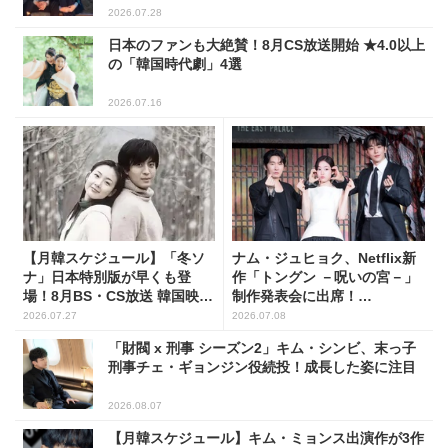
2026.07.28
日本のファンも大絶賛！8月CS放送開始 ★4.0以上
の「韓国時代劇」4選
2026.07.16
【月韓スケジュール】「冬ソ
ナム・ジュヒョク、Netflix新
ナ」日本特別版が早くも登
作「トングン －呪いの宮－」
場！8月BS・CS放送 韓国映画
制作発表会に出席！
(全109選)
(PHOTO17枚)
2026.07.27
2026.07.08
「財閥 x 刑事 シーズン2」キム・シンビ、末っ子
刑事チェ・ギョンジン役続投！成長した姿に注目
2026.08.07
【月韓スケジュール】キム・ミョンス出演作が3作