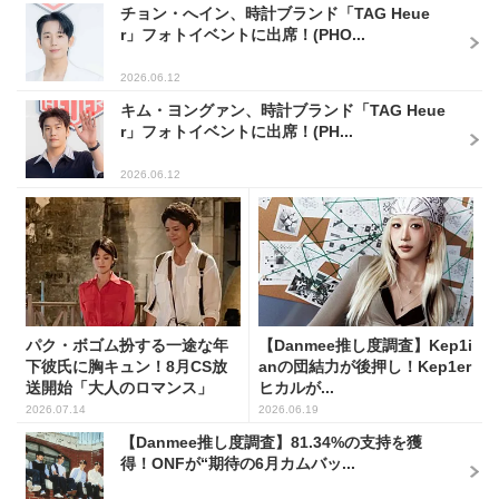
チョン・へイン、時計ブランド「TAG Heue
r」フォトイベントに出席！(PHO...
2026.06.12
キム・ヨングァン、時計ブランド「TAG Heue
r」フォトイベントに出席！(PH...
2026.06.12
パク・ボゴム扮する一途な年
【Danmee推し度調査】Kep1i
下彼氏に胸キュン！8月CS放
anの団結力が後押し！Kep1er
送開始「大人のロマンス」
ヒカルが...
韓...
2026.07.14
2026.06.19
【Danmee推し度調査】81.34%の支持を獲
得！ONFが“期待の6月カムバッ...