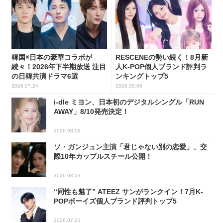
韓国×日本の豪華コラボが
RESCENEの勢い続く！8月新
続々！2026年下半期放送 注目
人K-POP個人ブランド評判ラ
の日韓共演ドラマ6選
ンキングトップ5
2026.07.24
2026.08.06
i-dle ミヨン、日本初のデジタルシングル「RUN
AWAY」8/10発売決定！
2026.08.06
ソ・ガンジュン主演「君じゃない別の恋愛」、交
際10年カップルスチール公開！
2026.08.03
“同性も魅了” ATEEZ サンがランクイン！7月K-
POPボーイズ個人ブランド評判トップ5
2026.07.21