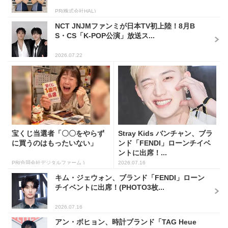
PR(株式会社HAL)
NCT JNJMファンミが日本TV初上陸！8月B
S・CS「K-POP公演」放送ス...
2026.07.22
宝くじ当選者「〇〇をやらず
Stray Kids バンチャン、ブラ
に買うのはもったいない」
ンド「FENDI」ローンチイベ
ントに出席！...
PR(合同会社デジタルファーム )
2026.07.16
キム・ジェウォン、ブランド「FENDI」ローン
チイベントに出席！(PHOTO3枚...
2026.07.16
アン・ボヒョン、時計ブランド「TAG Heue