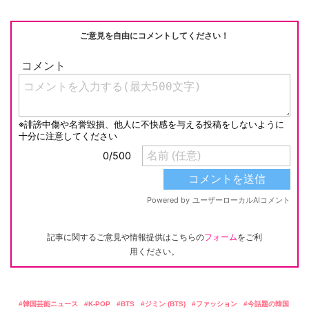
o
k
k
ご意見を自由にコメントしてください！
記事に関するご意見や情報提供はこちらの
フォーム
をご利
用ください。
韓国芸能ニュース
K-POP
BTS
ジミン (BTS)
ファッション
今話題の韓国