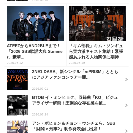
2026.06.16
ATEEZからAND2BLEまで！
「キム部長」キム・ソンギュ
「2026 SBS歌謡大典 Summe
ら実力派キャスト集結！緊張
r」豪華...
感あふれる人物関係に期待
2026.06.12
2026.06.19
2NE1 DARA、新シングル「rePRISM」ととも
にアジアファンコンツアー開...
2026.07.01
BTOB イ・ミンヒョク、収録曲「KO」ビジュ
アライザー解禁！圧倒的な存在感を披...
2026.07.24
アン・ボヒョン＆チョン・ウンチェら、SBS
「財閥 x 刑事2」制作発表会に出席！...