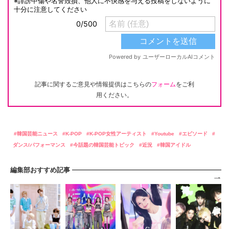
記事に関するご意見や情報提供はこちらの
フォーム
をご利
用ください。
韓国芸能ニュース
K-POP
K-POP女性アーティスト
Youtube
エピソード
ダンス/パフォーマンス
今話題の韓国芸能トピック
近況
韓国アイドル
編集部おすすめ記事