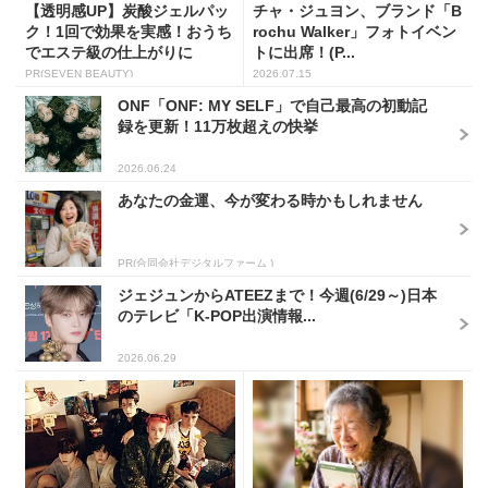
【透明感UP】炭酸ジェルパッ
チャ・ジュヨン、ブランド「B
ク！1回で効果を実感！おうち
rochu Walker」フォトイベン
でエステ級の仕上がりに
トに出席！(P...
PR(SEVEN BEAUTY)
2026.07.15
ONF「ONF: MY SELF」で自己最高の初動記
録を更新！11万枚超えの快挙
2026.06.24
あなたの金運、今が変わる時かもしれません
PR(合同会社デジタルファーム )
ジェジュンからATEEZまで！今週(6/29～)日本
のテレビ「K-POP出演情報...
2026.06.29