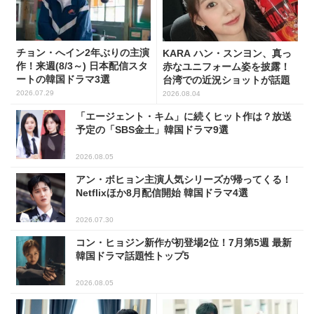
チョン・へイン2年ぶりの主演
KARA ハン・スンヨン、真っ
作！来週(8/3～) 日本配信スタ
赤なユニフォーム姿を披露！
ートの韓国ドラマ3選
台湾での近況ショットが話題
2026.07.29
2026.08.04
「エージェント・キム」に続くヒット作は？放送
予定の「SBS金土」韓国ドラマ9選
2026.08.05
アン・ボヒョン主演人気シリーズが帰ってくる！
Netflixほか8月配信開始 韓国ドラマ4選
2026.07.30
コン・ヒョジン新作が初登場2位！7月第5週 最新
韓国ドラマ話題性トップ5
2026.08.05