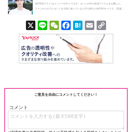
ASTRO(アストロ)メンバーのチャウヌが、カバンの中の必須アイテムを公開した。
ファンからのプレゼントを大切に使っていると打ち明けたASTROチャウヌ。(写真...
X
Li
W
F
H
E
C
n
e
a
at
m
o
e
C
c
e
ail
p
h
e
n
y
at
b
a
Li
o
n
o
k
k
ご意見を自由にコメントしてください！