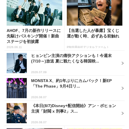
AHOF、7月の新作リリースに
【当選した人が暴露】宝くじ
先駆けバスキング開催！新曲
運が動く時、必ずある前触れ
ステージを初披露
2026.06.11
PR(合同会社デジタルファーム )
ヒョンビン主演の痛快アクションも！今週末
(7/10～)放送 夏に観たくなる韓国映...
2026.07.09
MONSTA X、約1年ぶりにカムバック！新EP
「The Phase」9月4日リ...
2026.08.07
《本日(8/7)Disney+配信開始》アン・ボヒョン
主演「財閥 x 刑事2」ス...
2026.08.07