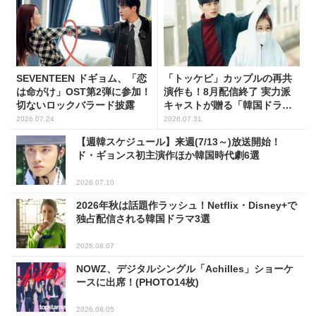
SEVENTEEN ドギョム、「恋
「トッケビ」カップルの再共
は命がけ」OST第2弾に参加！
演作も！8月配信終了 実力派
切ないロックバラード披露
キャストが贈る「韓国ドラ
マ」5選
2026.07.24
2026.07.31
【週韓スケジュール】来週(7/13～)放送開始！
ド・ギョンス初主演作ほか韓国時代劇6選
2026.07.10
2026年秋は話題作ラッシュ！Netflix・Disney+で
独占配信される韓国ドラマ3選
2026.08.07
NOWZ、デジタルシングル「Achilles」ショーケ
ースに出席！(PHOTO14枚)
2026.08.05