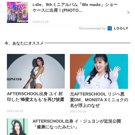
i-dle、9thミニアルバム「We made」ショー
ケースに出席！(PHOTO...
2026.07.06
Recommended by
今、あなたにオススメ
AFTERSCHOOL出身 ユイ 封
元AFTERSCHOOL リジへ悪
印した’蜂蜜太もも’を再び披露
質DM、MONSTA Xミニョクの
名が浮上のなぜ
2021.09.23
2021.03.18
AFTERSCHOOL出身 イ・ジュヨンが近況公開
「健康になったみたい」