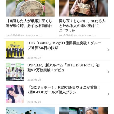
【当選した人が暴露】宝くじ
同じ宝くじなのに、当たる人
運が動く時、必ずある前触れ
と外れる人の違い実は“こ
こ”でした
PR(合同会社デジタルファーム )
PR(合同会社デジタルファーム )
BTS「Butter」MVが11億回再生突破！グルー
プ通算7本目の快挙
2026.07.27
USPEER、新アルバム「BITE DISTRICT」初
動5.2万枚突破！デビュ...
2026.06.24
「1位ヤッホー！」RESCENE ウォニが首位！
7月K-POPガールズ個人ブラン...
2026.07.21