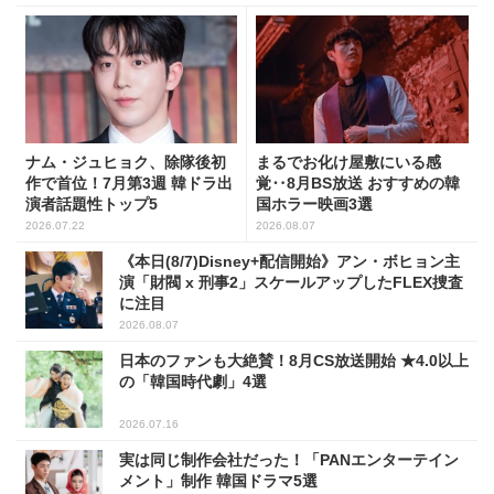
ナム・ジュヒョク、除隊後初
まるでお化け屋敷にいる感
作で首位！7月第3週 韓ドラ出
覚‥8月BS放送 おすすめの韓
演者話題性トップ5
国ホラー映画3選
2026.07.22
2026.08.07
《本日(8/7)Disney+配信開始》アン・ボヒョン主
演「財閥 x 刑事2」スケールアップしたFLEX捜査
に注目
2026.08.07
日本のファンも大絶賛！8月CS放送開始 ★4.0以上
の「韓国時代劇」4選
2026.07.16
実は同じ制作会社だった！「PANエンターテイン
メント」制作 韓国ドラマ5選