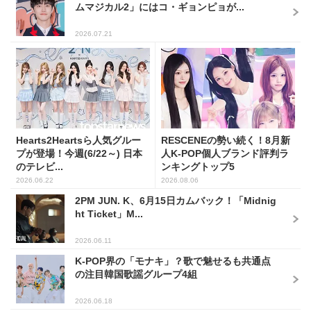
ムマジカル2」にはコ・ギョンピョが...
2026.07.21
Hearts2Heartsら人気グルー
RESCENEの勢い続く！8月新
プが登場！今週(6/22～) 日本
人K-POP個人ブランド評判ラ
のテレビ...
ンキングトップ5
2026.06.22
2026.08.06
2PM JUN. K、6月15日カムバック！「Midnig
ht Ticket」M...
2026.06.11
K-POP界の「モナキ」？歌で魅せるも共通点
の注目韓国歌謡グループ4組
2026.06.18