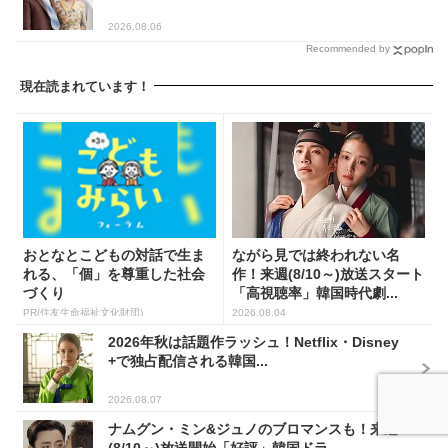
2026.08.06
Recommended by
現在読まれています！
おとなとこどもの対話で生ま
ながら見では終われない名
れる、「個」を尊重した社会
作！来週(8/10～)放送スタート
づくり
「高視聴率」韓国時代劇...
PR(住友生命福祉文化財団)
2026.08.04
2026年秋は話題作ラッシュ！Netflix・Disney
+で独占配信される韓国...
2026.08.07
ナムグン・ミン&ジュノのブロマンスも！来週