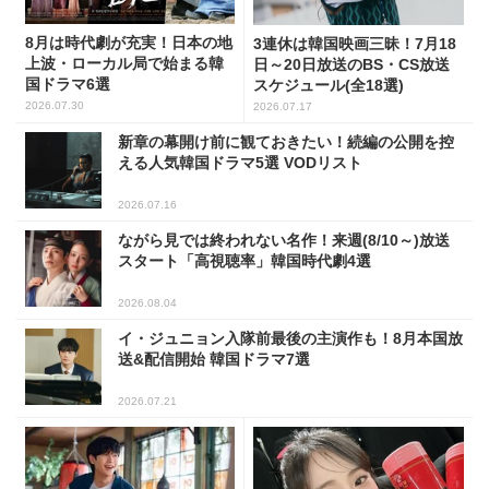
8月は時代劇が充実！日本の地
3連休は韓国映画三昧！7月18
上波・ローカル局で始まる韓
日～20日放送のBS・CS放送
国ドラマ6選
スケジュール(全18選)
2026.07.30
2026.07.17
新章の幕開け前に観ておきたい！続編の公開を控
える人気韓国ドラマ5選 VODリスト
2026.07.16
ながら見では終われない名作！来週(8/10～)放送
スタート「高視聴率」韓国時代劇4選
2026.08.04
イ・ジュニョン入隊前最後の主演作も！8月本国放
送&配信開始 韓国ドラマ7選
2026.07.21