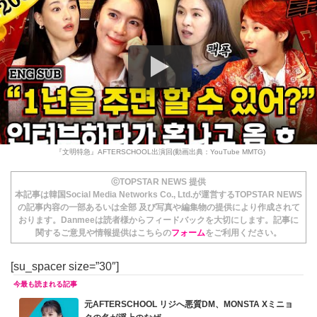
『文明特急』AFTERSCHOOL出演回(動画出典：YouTube MMTG)
ⓒTOPSTAR NEWS 提供
本記事は韓国Social Media Networks Co., Ltd.が運営するTOPSTAR NEWS
の記事内容の一部あるいは全部 及び写真や編集物の提供により作成されて
おります。Danmeeは読者様からフィードバックを大切にします。記事に
関するご意見や情報提供はこちらの
フォーム
をご利用ください。
[su_spacer size=”30″]
元AFTERSCHOOL リジへ悪質DM、MONSTA Xミニョ