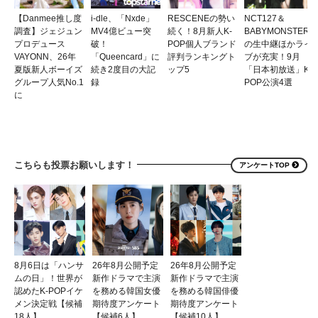
【Danmee推し度
i-dle、「Nxde」
RESCENEの勢い
NCT127＆
調査】ジェジュン
MV4億ビュー突
続く！8月新人K-
BABYMONSTER
プロデュース
破！
POP個人ブランド
の生中継ほかライ
VAYONN、26年
「Queencard」に
評判ランキングト
ブが充実！9月
夏版新人ボーイズ
続き2度目の大記
ップ5
「日本初放送」K-
グループ人気No.1
録
POP公演4選
に
こちらも投票お願いします！
アンケートTOP
8月6日は「ハンサ
26年8月公開予定
26年8月公開予定
ムの日」！世界が
新作ドラマで主演
新作ドラマで主演
認めたK-POPイケ
を務める韓国女優
を務める韓国俳優
メン決定戦【候補
期待度アンケート
期待度アンケート
18人】
【候補6人】
【候補10人】