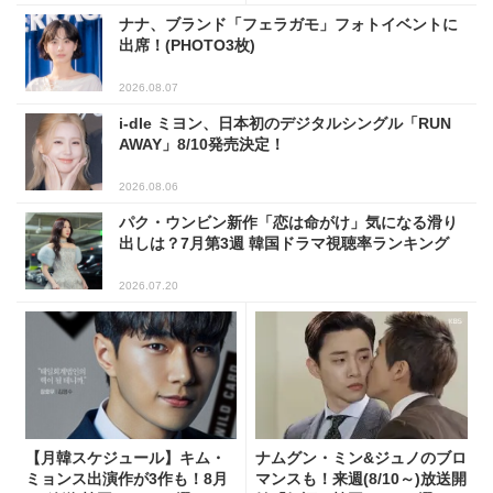
ナナ、ブランド「フェラガモ」フォトイベントに
出席！(PHOTO3枚)
2026.08.07
i-dle ミヨン、日本初のデジタルシングル「RUN
AWAY」8/10発売決定！
2026.08.06
パク・ウンビン新作「恋は命がけ」気になる滑り
出しは？7月第3週 韓国ドラマ視聴率ランキング
2026.07.20
【月韓スケジュール】キム・
ナムグン・ミン&ジュノのブロ
ミョンス出演作が3作も！8月
マンスも！来週(8/10～)放送開