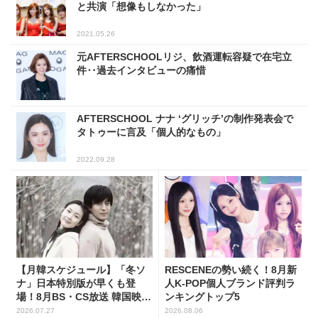
と共演「想像もしなかった」
2021.05.26
元AFTERSCHOOLリジ、飲酒運転容疑で在宅立
件‥過去インタビューの痛惜
AFTERSCHOOL ナナ ‘グリッチ’の制作発表会で
タトゥーに言及「個人的なもの」
2022.09.28
【月韓スケジュール】「冬ソ
RESCENEの勢い続く！8月新
ナ」日本特別版が早くも登
人K-POP個人ブランド評判ラ
場！8月BS・CS放送 韓国映画
ンキングトップ5
(全109選)
2026.07.27
2026.08.06