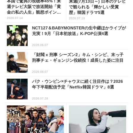
本国で驚異の視聴率45%！来
来週(7月13日～) 日本のテレビ
週テレビ大阪で放送開始「黄
で観られる「輝かしい受賞
金の私の人生」観想ポイント5
歴」韓国ドラマ5選
選
2026.07.14
2026.07.10
NCT127＆BABYMONSTERの生中継ほかライブが
充実！9月「日本初放送」K-POP公演4選
2026.08.07
「財閥 x 刑事 シーズン2」キム・シンビ、末っ子
刑事チェ・ギョンジン役続投！成長した姿に注目
2026.08.07
パク・ウンビン×チャウヌに続く注目作は？2026
年下半期配信予定「Netflix韓国ドラマ」8選
2026.07.28