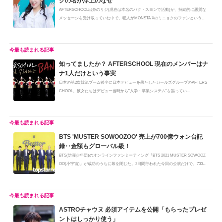
クの名が浮上のなぜ
AFTERSCHOOL出身のリジ(現在は本名のパク・スヨンで活動)が、持続的に悪質な
メッセージを受け取っていた中で、犯人がMONSTA Xのミニョクのファンという、
意外...
知ってましたか？ AFTERSCHOOL 現在のメンバーはナ
ナ1人だけという事実
日本の第2次韓流ブーム後半に日本デビューを果たしたガールズグループのAFTERS
CHOOL。彼女たちはデビュー当時から"入学・卒業システム"を謳ってい...
BTS 'MUSTER SOWOOZOO' 売上が700億ウォン台記
録‥金額もグローバル級！
BTS(防弾少年団)のオンラインファンミーティング『BTS 2021 MUSTER SOWOOZ
OO(小宇宙)』が成功のうちに幕を閉じた。2日間行われた今回の公演だけで、700億
ウォ...
ASTROチャウヌ 必須アイテムを公開「もらったプレゼ
ントはしっかり使う」