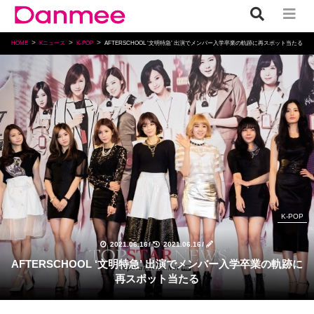
HOME
Kニュース
K-POP
AFTERSCHOOL ‘文明特急’ 出演でメンバー入学卒業の軌跡に再スポット当たる
K-POP
2021.06.16
/
2021.06.16
/
AFTERSCHOOL ‘文明特急’ 出演でメンバー入学卒業の軌跡に
再スポット当たる