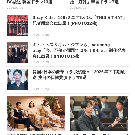
BS放送 韓国ドラマ13選
始「好評」韓国ドラマ7選
2026.07.28
2026.08.03
Stray Kids、10thミニアルバム「THIS & THAT」
記者懇談会に出席！(PHOTO12枚)
2026.08.06
キム・ヘス＆キム・ジフンら、coupang
play「今、不倫が問題ではありません」制作発表
会に出席！(PHOTO15枚)
2026.07.28
韓国×日本の豪華コラボが続々！2026年下半期放
送 注目の日韓共演ドラマ6選
2026.07.24