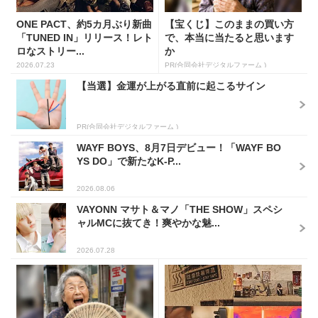
ONE PACT、約5カ月ぶり新曲
【宝くじ】このままの買い方
「TUNED IN」リリース！レト
で、本当に当たると思います
ロなストリー...
か
2026.07.23
PR(合同会社デジタルファーム )
【当選】金運が上がる直前に起こるサイン
PR(合同会社デジタルファーム )
WAYF BOYS、8月7日デビュー！「WAYF BO
YS DO」で新たなK-P...
2026.08.06
VAYONN マサト＆マノ「THE SHOW」スペシ
ャルMCに抜てき！爽やかな魅...
2026.07.28