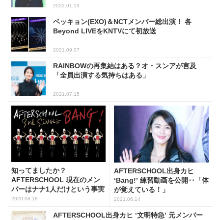
2022.01.19
ベッキョン(EXO)＆NCTメンバー総出演！ 各
Beyond LIVEをKNTVにて初放送
2021.09.07
RAINBOWの再集結はある？オ・スンアが言及
「全員出演する気持ちはある」
2021.07.15
知ってましたか？
AFTERSCHOOL出身カヒ
AFTERSCHOOL 現在のメン
‘Bang!’ 練習動画を公開‥「体
バーはナナ1人だけという事実
が覚えている！」
2020.08.18
2021.06.14
AFTERSCHOOL出身カヒ ‘文明特急’ 元メンバー