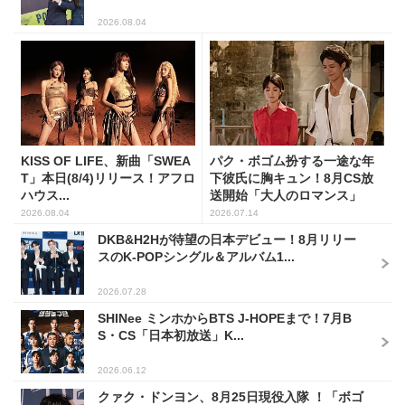
2026.08.04
KISS OF LIFE、新曲「SWEA
パク・ボゴム扮する一途な年
T」本日(8/4)リリース！アフロ
下彼氏に胸キュン！8月CS放
ハウス...
送開始「大人のロマンス」
韓...
2026.08.04
2026.07.14
DKB&H2Hが待望の日本デビュー！8月リリー
スのK-POPシングル＆アルバム1...
2026.07.28
SHINee ミンホからBTS J-HOPEまで！7月B
S・CS「日本初放送」K...
2026.06.12
クァク・ドンヨン、8月25日現役入隊 ！「ボゴ