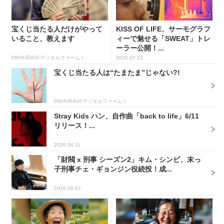
宝くじ当たる人だけがやって
KISS OF LIFE、サーモグラフ
いること、教えます
ィーで魅せる「SWEAT」トレ
ーラー公開！...
PR(合同会社デジタルファーム )
2026.07.23
宝くじ当たる人は“たまたま”じゃない?!
PR(合同会社デジタルファーム )
Stray Kids ハン、自作曲「back to life」6/11
リリース！...
2026.06.11
「財閥 x 刑事 シーズン2」キム・シンビ、末っ
子刑事チェ・ギョンジン役続投！成...
2026.08.07