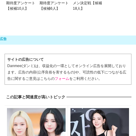
期待度アンケート
期待度アンケート
メン決定戦【候補
【候補10人】
【候補6人】
18人】
サイトの広告について
Danmee(ダンミ)は、収益化の一環としてオンライン広告を展開しており
ます。広告の内容(公序良俗を害するもの)や、可読性の低下につながる広
告に関するご意見はこちらの
フォーム
をご利用ください。
この記事と関連度が高いトピック