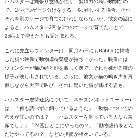
ハムスターは縄張り意識が強く、繁殖力の高い動物なの
で、1匹ずつゲージ分けをする。多頭飼いする場合、それ
ぞれを別のケージで育てなければならないが、彼女の話に
よると、ハムスター2匹を1つのケージで育てたことで、
25匹まで増えたとも受け取れる。
これに先立ちウィンターは、同月25日にもBabbleに掲載
した猫の映像で動物虐待疑惑が持ち上がった。映像には、
ウィンターが猫の頭と顔を激しく撫で、それを嫌がる猫の
様子が映し出されている。さらに、彼女が猫の鳴き声を真
似しながら大声で叫び、それに驚いた猫が逃げる姿も。
ハムスター虐待疑惑について、ネチズン(ネットユーザー)
は、「何も調べずに飼っているようだ」「動物についての
考えが甘いのでは？」「ハムスターを飼っている人なら常
識でしょ」「24匹はどこにやったの？」「動物虐待をどん
だけやってるの？」などの指摘が相次いでいる。