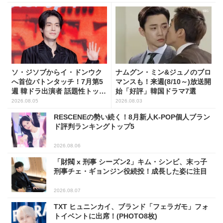
ソ・ジソブからイ・ドンウク
ナムグン・ミン&ジュノのブロ
へ首位バトンタッチ！7月第5
マンスも！来週(8/10～)放送開
週 韓ドラ出演者 話題性トップ
始「好評」韓国ドラマ7選
5
2026.08.05
2026.08.03
RESCENEの勢い続く！8月新人K-POP個人ブラン
ド評判ランキングトップ5
2026.08.06
「財閥 x 刑事 シーズン2」キム・シンビ、末っ子
刑事チェ・ギョンジン役続投！成長した姿に注目
2026.08.07
TXT ヒュニンカイ、ブランド「フェラガモ」フォ
トイベントに出席！(PHOTO8枚)