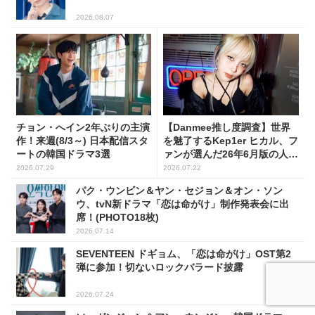
2026.08.07
チョン・へイン2年ぶりの主演
【Danmee推し度調査】世界
作！来週(8/3～) 日本配信スタ
を魅了するKep1er ヒカル、フ
ートの韓国ドラマ3選
ァンが選んだ26年6月版の人気
No.1に！
2026.07.29
2026.07.22
パク・ウンビン＆ヤン・セジョン＆オン・ソン
ウ、tvN新ドラマ「恋は命がけ」制作発表会に出
席！(PHOTO18枚)
2026.07.14
SEVENTEEN ドギョム、「恋は命がけ」OST第2
弾に参加！切ないロックバラード披露
2026.07.24