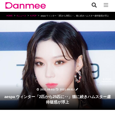
HOME
Kニュース
K-POP
aespa ウィンター「2匹から25匹に‥」猫に続きハムスター虐待疑惑が浮上
K-POP
2021.09.01
/
2021.09.01
/
aespa ウィンター「2匹から25匹に‥」猫に続きハムスター虐
待疑惑が浮上