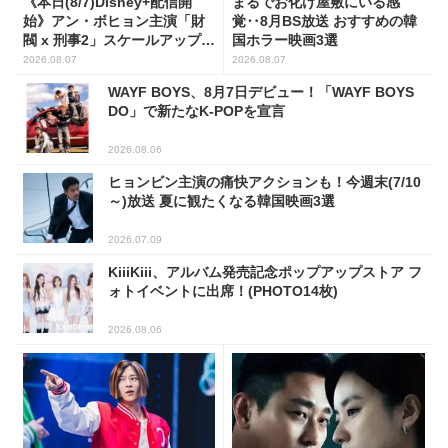
《本日(8/7)Disney+配信開
まるでお化け屋敷にいる感
始》アン・ボヒョン主演「財
覚‥8月BS放送 おすすめの韓
閥 x 刑事2」スケールアップし
国ホラー映画3選
たFLEX捜査に注目
2026.08.07
2026.08.07
WAYF BOYS、8月7日デビュー！「WAYF BOYS
DO」で新たなK-POPを宣言
2026.08.06
ヒョンビン主演の痛快アクションも！今週末(7/10
～)放送 夏に観たくなる韓国映画3選
2026.07.09
KiiiKiii、アルバム発売記念ポップアップストア フ
ォトイベントに出席！(PHOTO14枚)
2026.08.06