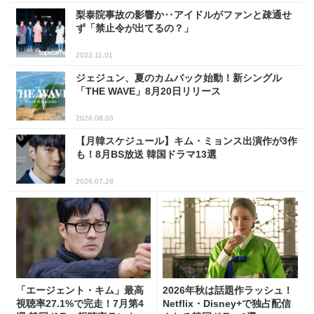
梨泰院事故の影響か‥アイドルがファンと疎通せ
ず「禁止令が出てるの？」
2022.11.01
ジェジュン、夏のカムバック始動！新シングル
「THE WAVE」8月20日リリース
2026.08.03
【月韓スケジュール】キム・ミョンス出演作が3作
も！8月BS放送 韓国ドラマ13選
2026.07.28
「エージェント・キム」最高
2026年秋は話題作ラッシュ！
視聴率27.1%で完走！7月第4
Netflix・Disney+で独占配信