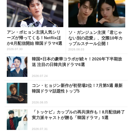
アン・ボヒョン主演人気シリ
ソ・ガンジュン主演「君じゃ
ーズが帰ってくる！Netflixほ
ない別の恋愛」、交際10年カ
か8月配信開始 韓国ドラマ4選
ップルスチール公開！
2026.07.30
2026.08.03
韓国×日本の豪華コラボが続々！2026年下半期放
送 注目の日韓共演ドラマ6選
2026.07.24
コン・ヒョジン新作が初登場2位！7月第5週 最新
韓国ドラマ話題性トップ5
2026.08.05
「トッケビ」カップルの再共演作も！8月配信終了
実力派キャストが贈る「韓国ドラマ」5選
2026.07.31