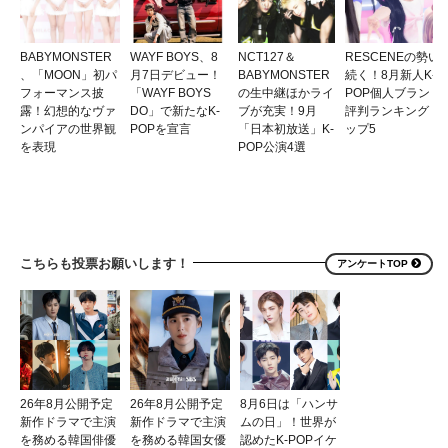
BABYMONSTER
WAYF BOYS、8
NCT127＆
RESCENEの勢い
、「MOON」初パ
月7日デビュー！
BABYMONSTER
続く！8月新人K-
フォーマンス披
「WAYF BOYS
の生中継ほかライ
POP個人ブランド
露！幻想的なヴァ
DO」で新たなK-
ブが充実！9月
評判ランキングト
ンパイアの世界観
POPを宣言
「日本初放送」K-
ップ5
を表現
POP公演4選
こちらも投票お願いします！
アンケートTOP
26年8月公開予定
26年8月公開予定
8月6日は「ハンサ
新作ドラマで主演
新作ドラマで主演
ムの日」！世界が
を務める韓国俳優
を務める韓国女優
認めたK-POPイケ