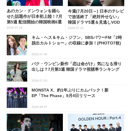
あのカン・ドンウォンを踊ら
今週(7月20日～) 日本のテレビ
せた話題作が日本初上陸！7月
で放送終了「絶対外せない」
第5週 配信開始の韓国映画6選
韓国ドラマ5選＆見逃しVOD
2026.07.16
2026.07.22
キム・ヘス＆キム・ジフン、SBSパワーFM「2時
脱出カルトショー」の収録に参加！(PHOTO7枚)
2026.07.30
パク・ウンビン新作「恋は命がけ」気になる滑り
出しは？7月第3週 韓国ドラマ視聴率ランキング
2026.07.20
MONSTA X、約1年ぶりにカムバック！新
EP「The Phase」9月4日リリース
2026.08.07