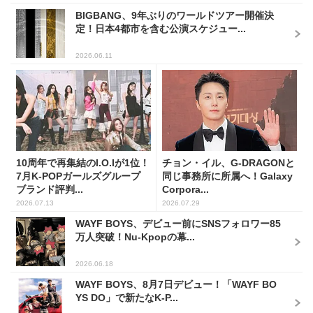
BIGBANG、9年ぶりのワールドツアー開催決
定！日本4都市を含む公演スケジュー...
2026.06.11
10周年で再集結のI.O.Iが1位！
チョン・イル、G-DRAGONと
7月K-POPガールズグループ
同じ事務所に所属へ！Galaxy
ブランド評判...
Corpora...
2026.07.13
2026.07.29
WAYF BOYS、デビュー前にSNSフォロワー85
万人突破！Nu-Kpopの幕...
2026.06.18
WAYF BOYS、8月7日デビュー！「WAYF BO
YS DO」で新たなK-P...