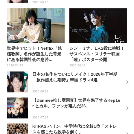
2026.06.16
世界中でヒット！Netflix「鉄
シン・ミナ、1人2役に挑戦！
槌教師」名作が誕生した背景
サスペンス・スリラー映画
にある韓国社会の息苦...
「瞳」ポスター公開
2026.06.23
2026.06.12
日本の名作をついにリメイク！2026年下半期
「原作超えに期待」韓国ドラマ4選
2026.06.18
【Danmee推し度調査】世界を魅了するKep1e
r ヒカル、ファンが選んだ26...
2026.07.22
KIIRAS ハリン、中学時代は全校1位「ストレ
スを感じたら数学を解く」