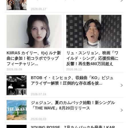
2026.06.17
KIIRAS カイリー、f(x) ルナ新
リュ・スンリョン、映画「ワ
曲に参加！初コラボでラップ
イルド・シング」応援投稿に
フィーチャリン...
反響！再生数480万回超え
2026.06.09
2026.06.12
BTOB イ・ミンヒョク、収録曲「KO」ビジュ
アライザー解禁！圧倒的な存在感を披...
2026.07.24
ジェジュン、夏のカムバック始動！新シングル
「THE WAVE」8月20日リリース
2026.08.03
YOUNG POSSE、7月カムバックを発表！KAR