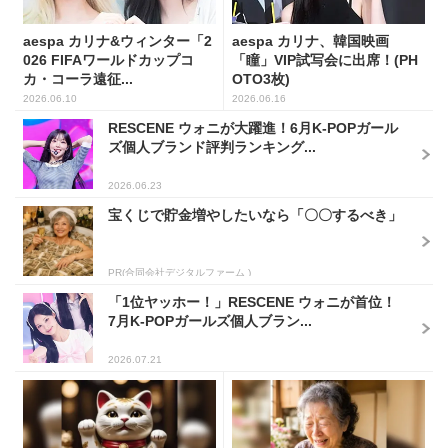
aespa カリナ&ウィンター「2
aespa カリナ、韓国映画
026 FIFAワールドカップコ
「瞳」VIP試写会に出席！(PH
カ・コーラ遠征...
OTO3枚)
2026.06.10
2026.06.16
RESCENE ウォニが大躍進！6月K-POPガール
ズ個人ブランド評判ランキング...
2026.06.23
宝くじで貯金増やしたいなら「〇〇するべき」
PR(合同会社デジタルファーム )
「1位ヤッホー！」RESCENE ウォニが首位！
7月K-POPガールズ個人ブラン...
2026.07.21