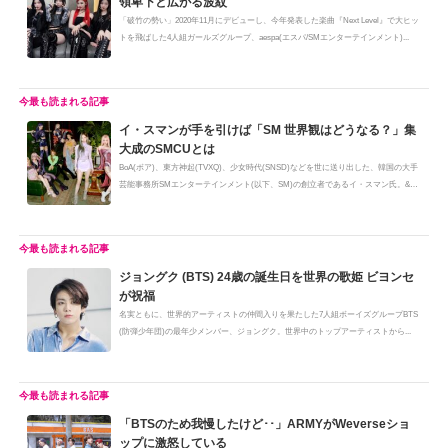
領卑下と広がる波紋
「破竹の勢い」2020年11月にデビューし、今年発表した楽曲『Next Level』で大ヒッ
トを飛ばした4人組ガールズグループ、aespa(エスパ/SMエンターテインメント)...
イ・スマンが手を引けば「SM 世界観はどうなる？」集
大成のSMCUとは
BoA(ボア)、東方神起(TVXQ)、少女時代(SNSD)などを世に送り出した、韓国の大手
芸能事務所SMエンターテインメント(以下、SM)の創立者であるイ・スマン氏。&qu
o...
ジョングク (BTS) 24歳の誕生日を世界の歌姫 ビヨンセ
が祝福
名実ともに、世界的アーティストの仲間入りを果たした7人組ボーイズグループBTS
(防弾少年団)の最年少メンバー、ジョングク。世界中のトップアーティストから...
「BTSのため我慢したけど･･」ARMYがWeverseショ
ップに激怒している