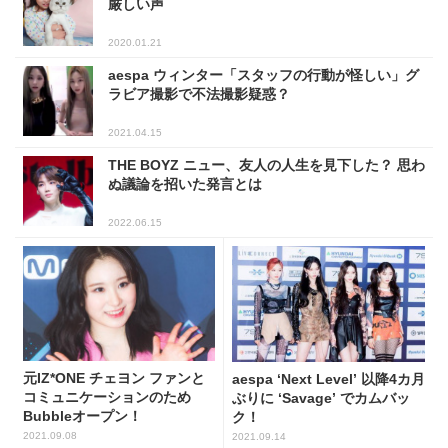
厳しい声
2020.01.21
aespa ウィンター「スタッフの行動が怪しい」グ
ラビア撮影で不法撮影疑惑？
2021.04.15
THE BOYZ ニュー、友人の人生を見下した？ 思わ
ぬ議論を招いた発言とは
2022.06.15
元IZ*ONE チェヨン ファンと
aespa ‘Next Level’ 以降4カ月
コミュニケーションのため
ぶりに ‘Savage’ でカムバッ
Bubbleオープン！
ク！
2021.09.08
2021.09.14