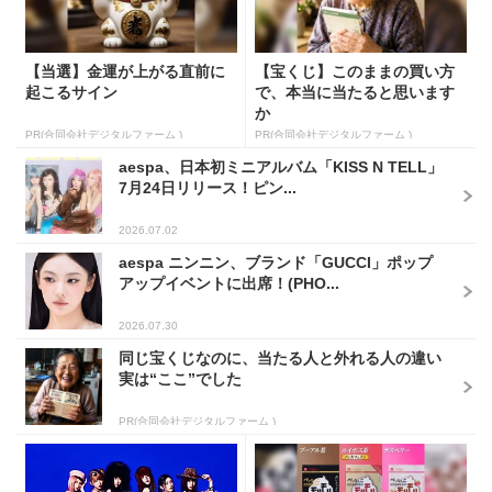
【当選】金運が上がる直前に
【宝くじ】このままの買い方
起こるサイン
で、本当に当たると思います
か
PR(合同会社デジタルファーム )
PR(合同会社デジタルファーム )
aespa、日本初ミニアルバム「KISS N TELL」
7月24日リリース！ピン...
2026.07.02
aespa ニンニン、ブランド「GUCCI」ポップ
アップイベントに出席！(PHO...
2026.07.30
同じ宝くじなのに、当たる人と外れる人の違い
実は“ここ”でした
PR(合同会社デジタルファーム )