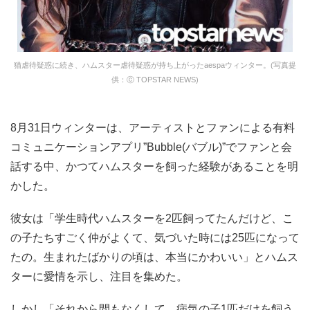
猫虐待疑惑に続き、ハムスター虐待疑惑が持ち上がったaespaウィンター。(写真提
供：ⓒ TOPSTAR NEWS)
8月31日ウィンターは、アーティストとファンによる有料
コミュニケーションアプリ”Bubble(バブル)”でファンと会
話する中、かつてハムスターを飼った経験があることを明
かした。
彼女は「学生時代ハムスターを2匹飼ってたんだけど、こ
の子たちすごく仲がよくて、気づいた時には25匹になって
たの。生まれたばかりの頃は、本当にかわいい」とハムス
ターに愛情を示し、注目を集めた。
しかし「それから間もなくして、病気の子1匹だけを飼う