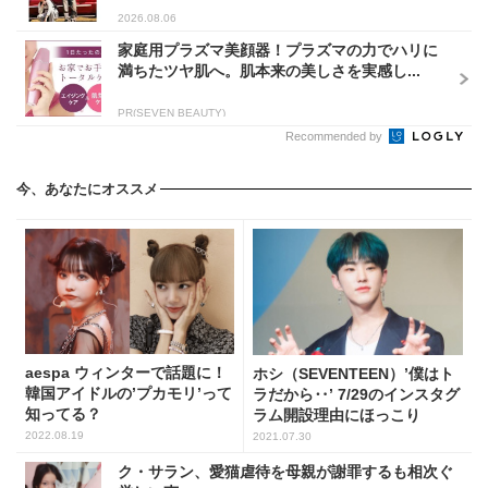
2026.08.06
家庭用プラズマ美顔器！プラズマの力でハリに
満ちたツヤ肌へ。肌本来の美しさを実感し...
PR(SEVEN BEAUTY)
Recommended by
今、あなたにオススメ
aespa ウィンターで話題に！
ホシ（SEVENTEEN）’僕はト
韓国アイドルの’プカモリ’って
ラだから‥’ 7/29のインスタグ
知ってる？
ラム開設理由にほっこり
2022.08.19
2021.07.30
ク・サラン、愛猫虐待を母親が謝罪するも相次ぐ