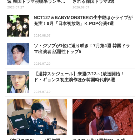
週 韓国ドラマ視聴率ランキン
される韓国ドラマ3選
グ
2026.07.27
2026.08.07
NCT127＆BABYMONSTERの生中継ほかライブが
充実！9月「日本初放送」K-POP公演4選
2026.08.07
ソ・ジソブが1位に返り咲き！7月第4週 韓国ドラ
マ出演者 話題性トップ5
2026.07.29
【週韓スケジュール】来週(7/13～)放送開始！
ド・ギョンス初主演作ほか韓国時代劇6選
2026.07.10