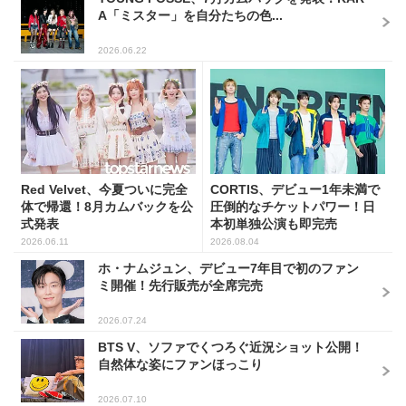
A「ミスター」を自分たちの色...
2026.06.22
Red Velvet、今夏ついに完全
CORTIS、デビュー1年未満で
体で帰還！8月カムバックを公
圧倒的なチケットパワー！日
式発表
本初単独公演も即完売
2026.06.11
2026.08.04
ホ・ナムジュン、デビュー7年目で初のファン
ミ開催！先行販売が全席完売
2026.07.24
BTS V、ソファでくつろぐ近況ショット公開！
自然体な姿にファンほっこり
2026.07.10