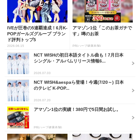
IVEが圧巻の5連覇達成！6月K-
アマゾン1位「このお茶ガチで
POPガールズグループ ブラン
す」噂のお茶
ド評判トップ5
2026.06.15
PR(ハーブ健康本舗)
NCT WISHの初日本語タイトル曲も！7月日本
シングル・アルバムリリース情報6...
2026.07.03
NCT WISH&aespaら登場！今週(7/20～) 日本
のテレビ K-POP...
2026.07.20
アマゾン1位の実績！380円で5日間お試し。
PR(ハーブ健康本舗)