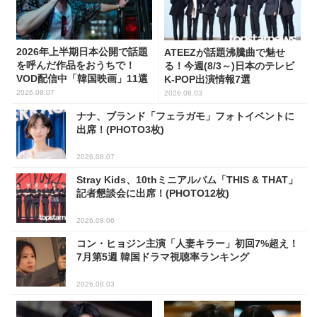
2026年上半期日本公開で話題
ATEEZが話題沸騰曲で魅せ
を呼んだ作品をおうちで！
る！今週(8/3～)日本のテレビ
VOD配信中「韓国映画」11選
K-POP出演情報7選
2026.08.07
2026.08.03
ナナ、ブランド「フェラガモ」フォトイベントに
出席！(PHOTO3枚)
2026.08.07
Stray Kids、10thミニアルバム「THIS & THAT」
記者懇談会に出席！(PHOTO12枚)
2026.08.06
コン・ヒョジン主演「人妻キラー」初回7%超え！
7月第5週 韓国ドラマ視聴率ランキング
2026.08.03