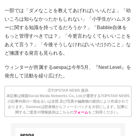
一部では「ダメなことを教えてあげればいいんだよ」「幼
いころは知らなかったかもしれない」「小学生がハムスタ
ーに関する知識を持ってるだろうか？」「Babble自体を
もっと管理すべきでは？」「今更言わなくてもいいことを
あえて言う？」「今後そうしなければいいだけのこと」な
ど擁護する発言も見られる。
ウィンターが所属するaespaは今年5月、『Next Level』を
発売して活動を繰り広げた。
ⓒTOPSTAR NEWS 提供
本記事は韓国Social Media Networks Co., Ltd.が運営するTOPSTAR NEWS
の記事内容の一部あるいは全部 及び写真や編集物の提供により作成されて
おります。Danmeeは読者様からフィードバックを大切にします。記事に
関するご意見や情報提供はこちらの
フォーム
をご利用ください。
aespa