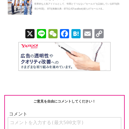
世界的な人気アイドルとして、年間とてつもない"セールス"を記録しているBTS(防
弾少年団)。 BTS(画像出典：BTS公式FaceBook)彼らの"セールス&...
X
Li
W
F
H
E
C
n
e
a
at
m
o
e
C
c
e
ail
p
h
e
n
y
at
b
a
Li
o
n
o
k
k
ご意見を自由にコメントしてください！