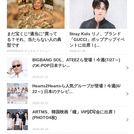
まだ宝くじ“適当に”買って
Stray Kids リノ、ブランド
る？それ、当たらない人の典
「GUCCI」ポップアップイベ
型です
ントに出席！(...
PR(合同会社デジタルファーム )
2026.07.30
BIGBANG SOL、ATEEZら登場！今週(7/27～)
のK-POP日本テレ...
2026.07.27
Hearts2Heartsら人気グループが登場！今週(6/
22～) 日本のテレビ...
2026.06.22
ARTMS、韓国映画「瞳」VIP試写会に出席！
(PHOTO4枚)
2026.06.16