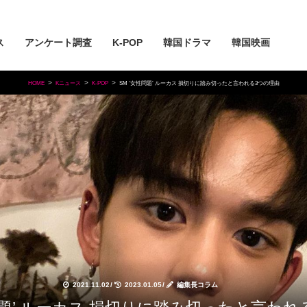
ス
アンケート調査
K-POP
韓国ドラマ
韓国映画
HOME
Kニュース
K-POP
SM ‘女性問題’ ルーカス 損切りに踏み切ったと言われる3つの理由
2021.11.02
/
2023.01.05
/
編集長コラム