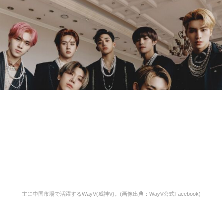
主に中国市場で活躍するWayV(威神V)。(画像出典：WayV公式Facebook)