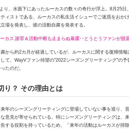
より、水面下にあったルーカスの数々の奇行が浮上。8月25日
ーティストである、ルーカスの私生活イシューでご迷惑をおか
式立場を発表し、彼の活動自粛を発表する。
 ルーカス 謝罪＆活動中断も止まらぬ暴露‥とうとうファンが脱
自粛から約2カ月が経過しているが、ルーカスに関する復帰情報
して、WayVファン待望の”2022シーズングリーティング”の
かったのだ。
切り？ その理由とは
、来年のシーズングリーティングに登場していない事を巡り、
々な意見が寄せられている。特にシーズングリーティングは、
報告する役割を持っているため、「来年の活動はルーカスが排