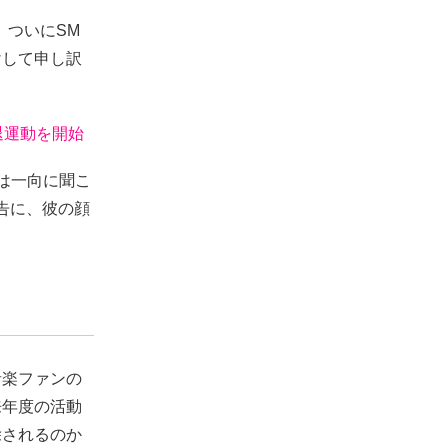
、ついにSМ
けして申し訳
退運動を開始
は一向に聞こ
予告に、彼の顔
音楽ファンの
来年度の活動
除されるのか