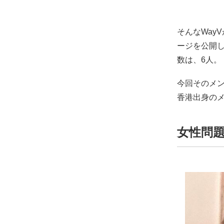
そんなWay
ージを公開
数は、6人。
今回そのメン
香港出身の
女性問