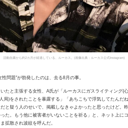
活動自粛から約2カ月が経過している、ルーカス。(画像出典：ルーカス公式Instagram)
女性問題”が勃発したのは、去る8月の事。
いたと主張する女性、A氏が「ルーカスにガスライティング(心
美人局)をされたことを暴露する」「あちこちで浮気してたんだ
造だと疑う人のせいで、掲載しなきゃよかったと思ったけど。
かった。もう他に被害者がいないことを祈る」と、ネット上に
さま拡散され波紋を呼んだ。