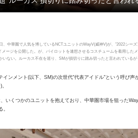
性問題’ ルーカス 損切りに踏み切ったと言わ
1日、中華圏で人気を博しているNCTユニットのWayV(威神V)が、”2022シー
のイメージを公開した。が、パイロットを連想させるコスチュームを着用した
しかいない。ルーカス不在を巡り、SMが損切りに踏み切ったと言われているが
テインメント(以下、SM)の次世代”代表アイドル”という呼び声が
)。
、いくつかのユニットを抱えており、中華圏市場を狙ったWayV
る。