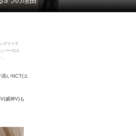
れる3つの理由
ズングリーテ
メンバーの人
‥。
高いNCT(エ
(威神V)も