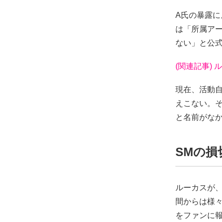
A氏の暴露に
は「所属ア
ない」と公
(関連記事)
現在、活動
えこない。そ
と名前がな
SMの損
ルーカスが
間からは様
をファンに