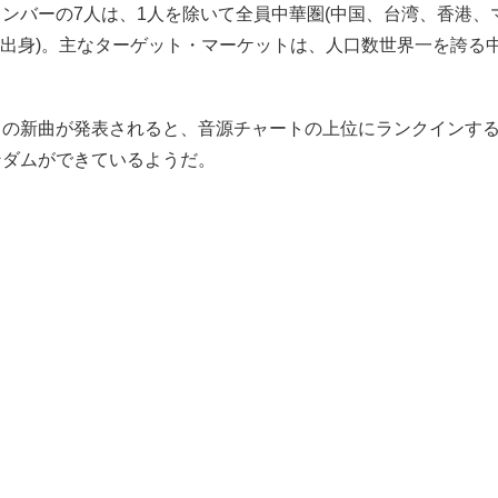
ンバーの7人は、1人を除いて全員中華圏(中国、台湾、香港、
イ出身)。主なターゲット・マーケットは、人口数世界一を誇る
らの新曲が発表されると、音源チャートの上位にランクインす
ンダムができているようだ。