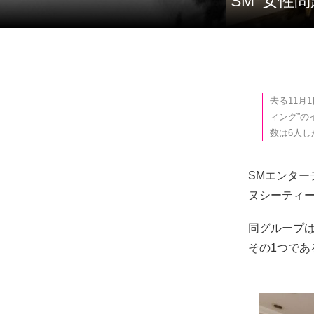
SM ‘女
去る11月
ィング”
数は6人
SMエンター
ヌシーティー
同グループは
その1つであ