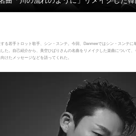
本の名曲「川の流れのように」リメイクした韓
する若手トロット歌手、シン・スンテ。今回、Danmeeではシン・スンテに
施した。自己紹介から、美空ひばりさんの名曲をリメイクした楽曲について、
に向けたメッセージなどを語ってくれた。