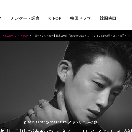
ス
アンケート調査
K-POP
韓国ドラマ
韓国映画
E
Kニュース
K-POP
【単独インタビュー】日本の名曲「川の流れのように」リメイクした韓国トロット歌手 シン・
2023.11.27
/
2023.11.27
/
ダンミ ニュース部