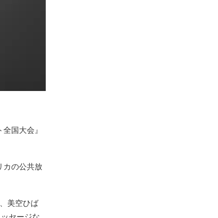
ト全国大会』
メリカの公共放
ら、美空ひば
メッセージな