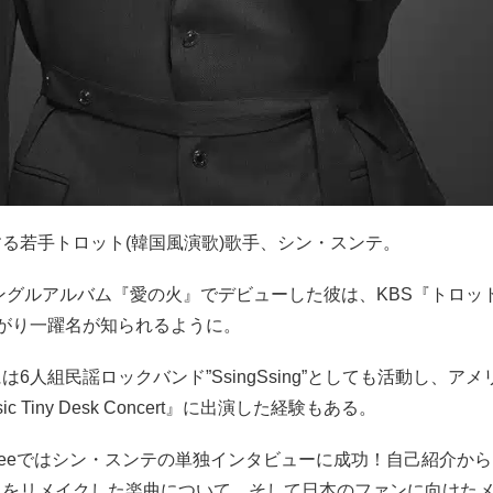
る若手トロット(韓国風演歌)歌手、シン・スンテ。
シングルアルバム『愛の火』でデビューした彼は、KBS『トロッ
上がり一躍名が知られるように。
は6人組民謡ロックバンド”SsingSsing”としても活動し、ア
ic Tiny Desk Concert』に出演した経験もある。
meeではシン・スンテの単独インタビューに成功！自己紹介か
曲をリメイクした楽曲について、そして日本のファンに向けた