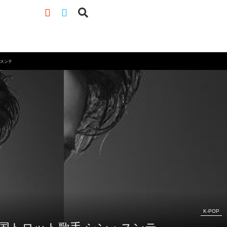
スンテ
K-POP